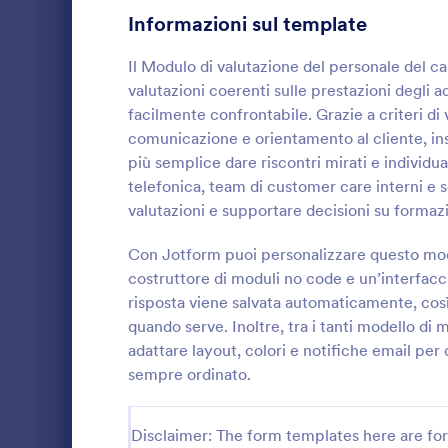
Informazioni sul template
Moduli Richiesta Trasporti
23
Il Modulo di valutazione del personale del ca
Moduli di Richiesta di Lavoro
20
valutazioni coerenti sulle prestazioni degli ad
facilmente confrontabile. Grazie a criteri di 
Moduli per Meeting
19
comunicazione e orientamento al cliente, ins
Template Modulo Domanda Venditore
15
più semplice dare riscontri mirati e individuar
telefonica, team di customer care interni e
Moduli Prenotazione Viaggio
13
Raccogli val
valutazioni e supportare decisioni su formaz
prova con il
Moduli Fiscali
12
Periodo di Pr
Con Jotform puoi personalizzare questo mod
uffici del pe
costruttore di moduli no code e un’interfaccia
Moduli Registrazione Conferenza
9
Go to Cate
Moduli Ri
raccolta dati
risposta viene salvata automaticamente, così
con Jotform
Infrastructure Forms
quando serve. Inoltre, tra i tanti modello di 
6
adattare layout, colori e notifiche email pe
Moduli Domanda Sponsorizzazione
5
sempre ordinato.
Moduli Attività di Beneficienza
27
Disclaimer: The form templates here are for 