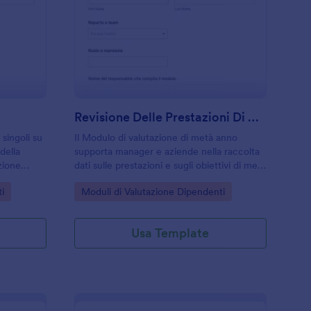
alutazione Settimanale
: Revisione Delle Pr
Anteprima
Revisione Delle Prestazioni Di Mezza Anno Survey
singoli su
Il Modulo di valutazione di metà anno
della
supporta manager e aziende nella raccolta
zione
dati sulle prestazioni e sugli obiettivi di metà
 reparti e
anno, rendendo più semplice uniformare le
Go to Category:
i
Moduli di Valutazione Dipendenti
re attività
revisioni tra team e reparti con Jotform.
Usa Template