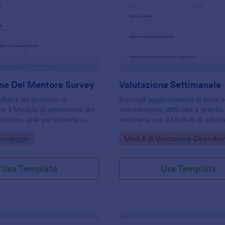
: Valutazione Del Mentore Survey
: V
Anteprima
Anteprima
one Del Mentore Survey
Valutazione Settimanale
dback sul percorso di
Raccogli aggiornamenti di team e 
n il Modulo di valutazione del
avanzamento, difficoltà e priorità 
otform, utile per aziende e
settimana con il Modulo di valuta
rmativi che vogliono
settimanale di Jotform, ideale per
gory:
Go to Category:
Sondaggio
Moduli di Valutazione Dipendent
omunicazione, supporto e
responsabili che vogliono monitora
utoraggio.
e carico di lavoro.
Usa Template
Usa Template