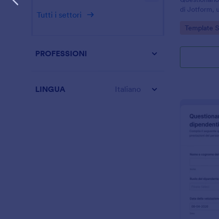
di Jotform, u
Tutti i settori
personale p
Go to Cate
Template 
individuare 
cicli di valut
PROFESSIONI
LINGUA
Italiano