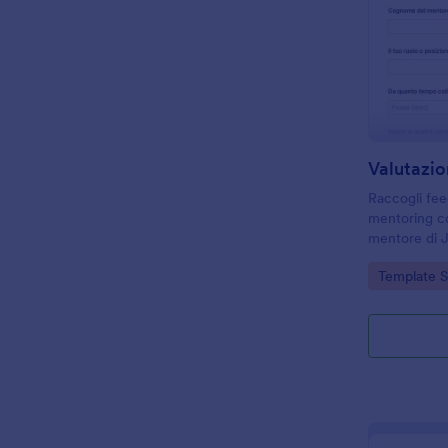
Valutazi
Raccogli fee
mentoring co
mentore di J
programmi fo
Go to Cate
Template 
migliorare c
qualità del t