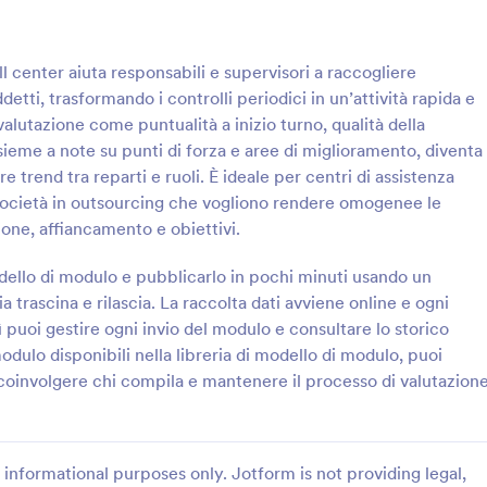
: Modulo Di Valutazione Del Periodo Di Prova
: V
Anteprima
Anteprima
ll center aiuta responsabili e supervisori a raccogliere
detti, trasformando i controlli periodici in un’attività rapida e
valutazione come puntualità a inizio turno, qualità della
ieme a note su punti di forza e aree di miglioramento, diventa
e trend tra reparti e ruoli. È ideale per centri di assistenza
Modulo Di Valutazione Del Periodo Di Prova
 società in outsourcing che vogliono rendere omogenee le
utazioni coerenti del periodo di
Raccogli feedback su leadership,
ione, affiancamento e obiettivi.
 Modulo di Valutazione del
comunicazione e gestione dei res
ova, ideale per responsabili e
con il Questionario di valutazione
ello di modulo e pubblicarlo in pochi minuti usando un
rsonale che vogliono gestire la
supervisore di Jotform, utile per
 trascina e rilascia. La raccolta dati avviene online e ogni
gory:
Go to Category:
sorse Umane
Template Questionario
 e le risposte in modo ordinato
team che vogliono analizzare le p
 puoi gestire ogni invio del modulo e consultare lo storico
.
in modo coerente nel tempo.
modulo disponibili nella libreria di modello di modulo, puoi
Usa Template
Usa Template
r coinvolgere chi compila e mantenere il processo di valutazion
informational purposes only. Jotform is not providing legal,