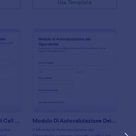
Usa Template
odulo Di Coaching Per Il Call Center
: Modulo Di Autovalu
Anteprima
Modulo Di Coaching Per Il Call Center
Modulo Di Autovalutazione Del Dipendente
 Center
Il Modulo di Autovalutazione del
 nel
Dipendente supporta aziende e uffici del