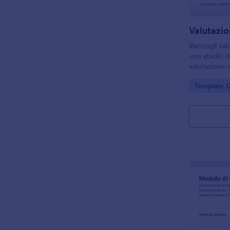
Raccogli valu
uno studio de
valutazione 
modulo, un 
Go to Cate
Template Q
la raccolta d
in modo ordi