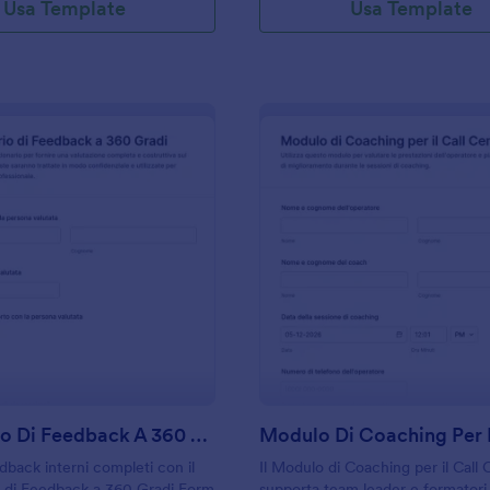
Usa Template
Usa Template
: Sondaggio Di Feedback A 360 Gradi
: M
Anteprima
Anteprima
Sondaggio Di Feedback A 360 Gradi
dback interni completi con il
Il Modulo di Coaching per il Call
o di Feedback a 360 Gradi Form
supporta team leader e formatori