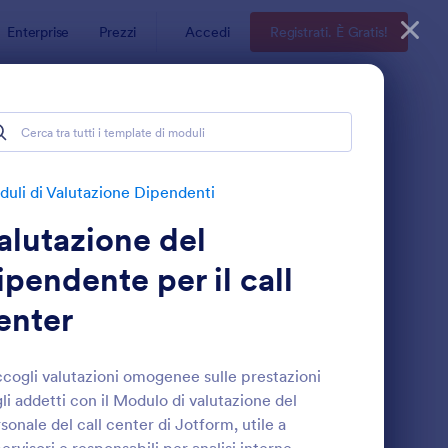
Enterprise
Prezzi
Accedi
Registrati. È Gratis!
denti
uli di Valutazione Dipendenti
alutazione del
ipendente per il call
enter
rante
odulo Di Approvazione Del Shadowing
: Valutazione Delle 
Anteprima
cogli valutazioni omogenee sulle prestazioni
li addetti con il Modulo di valutazione del
sonale del call center di Jotform, utile a