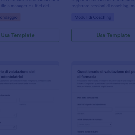
tile a manager e uffici del
registrare sessioni di coaching, m
er valutare competenze e
progressi e organizzare la raccolta
gory:
Go to Category:
Sondaggio
Moduli di Coaching
aree di miglioramento durante
modo coerente con Jotform.
azione.
Usa Template
Usa Template
: Valutazione Dipendente Odontoiatrico Form
: V
Anteprima
Anteprima