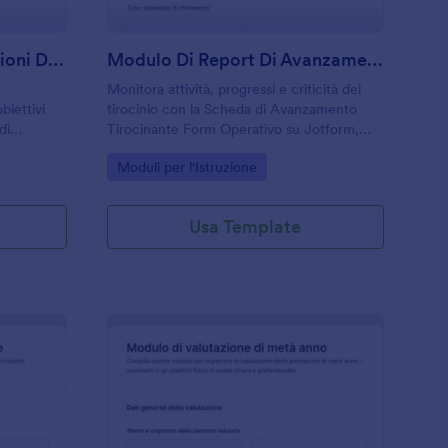
Valutazione Delle Prestazioni Del Dipendente In Farmacia
Modulo Di Report Di Avanzamento Del Tirocinante
Monitora attività, progressi e criticità del
iettivi
tirocinio con la Scheda di Avanzamento
di
Tirocinante Form Operativo su Jotform,
cia, utile
utile per aziende, tutor ed enti di
Go to Category:
Moduli per l'Istruzione
liono
formazione per la raccolta dati online e
odo
report periodici.
Usa Template