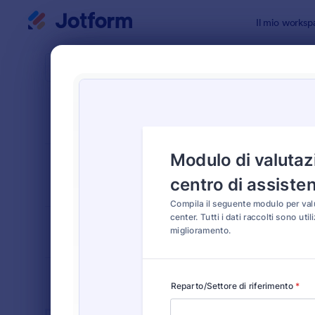
Inizio del dialogo
Il mio worksp
Modelli di
Modul
ORDINA PER
Popolari
68 Templat
LAYOUT DEL
Classico
MODULO
TIPOLOGIA
SETTORI