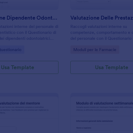
Valutazione Dipendente Odontoiatrico Form
tazioni interne del personale di
Raccogli valutazioni interne su
ntistico con il Questionario di
competenze, comportamento e ob
dei dipendenti odontoiatrici
del personale con il Questionario 
modello di modulo Jotform per
valutazione del personale di farma
gory:
Go to Category:
uestionario
Moduli per le Farmacie
ati e la gestione di ogni risposta
per titolari e responsabili che vog
nato.
gestire revisioni periodiche in m
coerente.
Usa Template
Usa Template