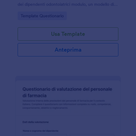
dei dipendenti odontoiatrici modulo, un modello di
modulo Jotform per la raccolta dati e la gestione di
Go to Category:
Template Questionario
ogni risposta in modo ordinato.
Usa Template
Anteprima