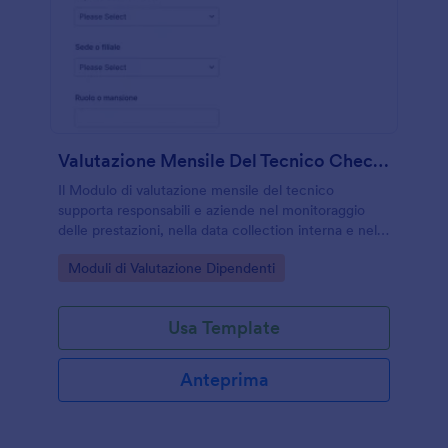
Valutazione Mensile Del Tecnico Checklist
Il Modulo di valutazione mensile del tecnico
supporta responsabili e aziende nel monitoraggio
delle prestazioni, nella data collection interna e nella
gestione delle risposte in modo coerente con
Go to Category:
Moduli di Valutazione Dipendenti
Jotform.
Usa Template
Anteprima