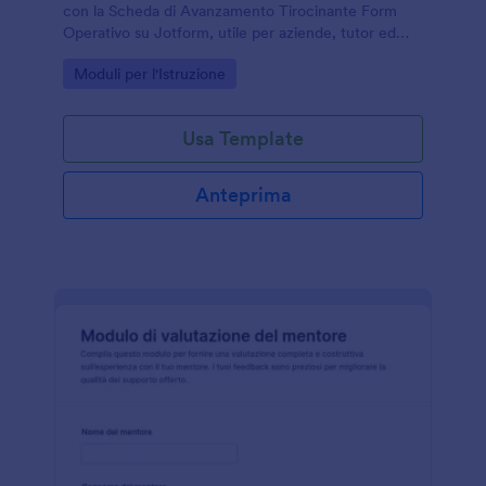
con la Scheda di Avanzamento Tirocinante Form
Operativo su Jotform, utile per aziende, tutor ed
enti di formazione per la raccolta dati online e report
Go to Category:
Moduli per l'Istruzione
periodici.
Usa Template
Anteprima