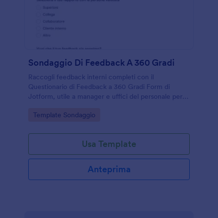
Sondaggio Di Feedback A 360 Gradi
Raccogli feedback interni completi con il
Questionario di Feedback a 360 Gradi Form di
Jotform, utile a manager e uffici del personale per
valutare competenze e individuare aree di
Go to Category:
Template Sondaggio
miglioramento durante cicli di valutazione.
Usa Template
Anteprima