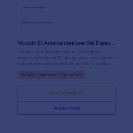
Modulo Di Autovalutazione Del Dipendente
Il Modulo di Autovalutazione del Dipendente
supporta aziende e uffici del personale nella raccolta
dati per valutazioni periodiche, obiettivi e feedback,
semplificando la gestione degli invii con Jotform.
Go to Category:
Moduli di Valutazione Dipendenti
Usa Template
Anteprima