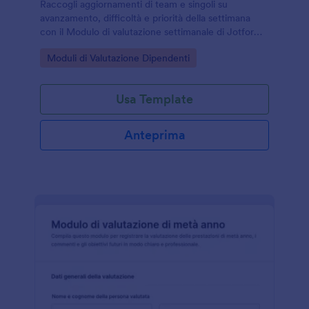
Raccogli aggiornamenti di team e singoli su
avanzamento, difficoltà e priorità della settimana
con il Modulo di valutazione settimanale di Jotform,
ideale per reparti e responsabili che vogliono
Go to Category:
Moduli di Valutazione Dipendenti
monitorare attività e carico di lavoro.
Usa Template
Anteprima