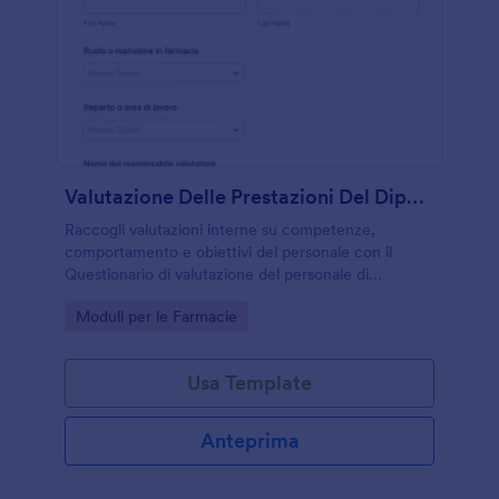
Valutazione Delle Prestazioni Del Dipendente In Farmacia
Raccogli valutazioni interne su competenze,
comportamento e obiettivi del personale con il
Questionario di valutazione del personale di
farmacia, utile per titolari e responsabili che vogliono
Go to Category:
Moduli per le Farmacie
gestire revisioni periodiche in modo coerente.
Usa Template
Anteprima