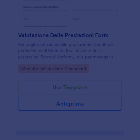
Valutazione Delle Prestazioni Form
Raccogli valutazioni delle prestazioni e feedback
periodici con il Modulo di valutazione delle
prestazioni Form di Jotform, utile per manager e
gestione del personale per monitorare obiettivi,
Go to Category:
Moduli di Valutazione Dipendenti
competenze e piani di crescita.
Usa Template
Anteprima