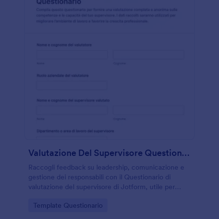
Valutazione Del Supervisore Questionario
Raccogli feedback su leadership, comunicazione e
gestione dei responsabili con il Questionario di
valutazione del supervisore di Jotform, utile per
aziende e team che vogliono analizzare le
Go to Category:
Template Questionario
prestazioni in modo coerente nel tempo.