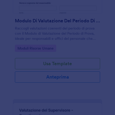
Modulo Di Valutazione Del Periodo Di Prova
Raccogli valutazioni coerenti del periodo di prova
con il Modulo di Valutazione del Periodo di Prova,
ideale per responsabili e uffici del personale che
vogliono gestire la raccolta dati e le risposte in modo
Go to Category:
Moduli Risorse Umane
ordinato con Jotform.
Usa Template
Anteprima