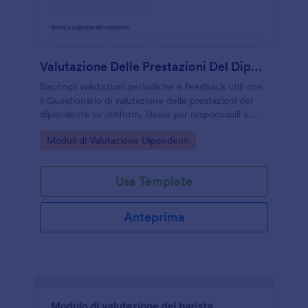
Valutazione Delle Prestazioni Del Dipendente Questionario
Raccogli valutazioni periodiche e feedback utili con
il Questionario di valutazione delle prestazioni del
dipendente su Jotform, ideale per responsabili e
uffici del personale che vogliono organizzare la
Go to Category:
Moduli di Valutazione Dipendenti
raccolta dati e gli invii del modulo.
Usa Template
Anteprima