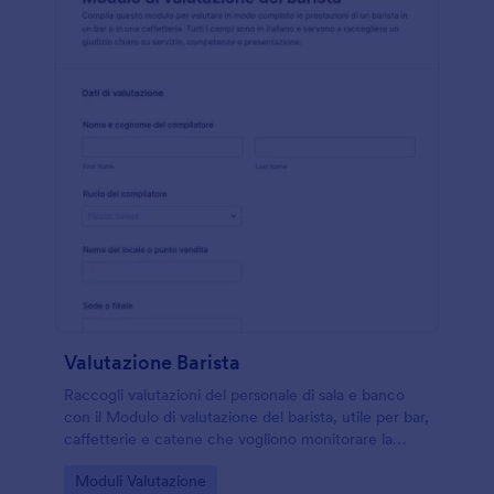
Valutazione Barista
Raccogli valutazioni del personale di sala e banco
con il Modulo di valutazione del barista, utile per bar,
caffetterie e catene che vogliono monitorare la
qualità del servizio e supportare la crescita del team.
Go to Category:
Moduli Valutazione