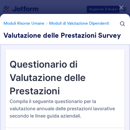
Inizio del dialogo
Registrati. È Gratis!
Moduli Risorse Umane
Moduli di Valutazione Dipendenti
Valutazione delle Prestazioni Survey
Categorie Template Moduli
Moduli Risorse Umane
Moduli di Valutazione Dipendenti
Moduli di Valutazione
Dipendenti
70 Template