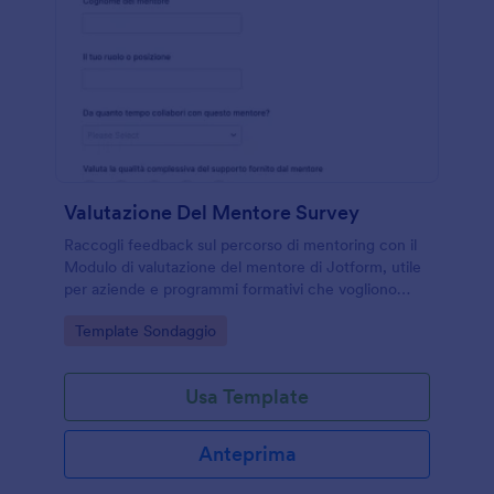
Valutazione Del Mentore Survey
Raccogli feedback sul percorso di mentoring con il
Modulo di valutazione del mentore di Jotform, utile
per aziende e programmi formativi che vogliono
migliorare comunicazione, supporto e qualità del
Go to Category:
Template Sondaggio
tutoraggio.
Usa Template
Anteprima