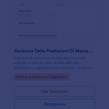
Revisione Delle Prestazioni Di Mezza Anno Survey
Il Modulo di valutazione di metà anno supporta
manager e aziende nella raccolta dati sulle
prestazioni e sugli obiettivi di metà anno, rendendo
più semplice uniformare le revisioni tra team e
Go to Category:
Moduli di Valutazione Dipendenti
reparti con Jotform.
Usa Template
Anteprima