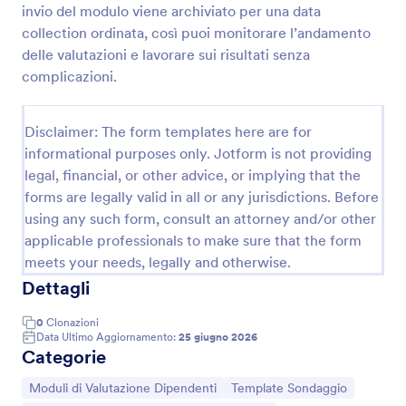
invio del modulo viene archiviato per una data
collection ordinata, così puoi monitorare l’andamento
delle valutazioni e lavorare sui risultati senza
Modulo Di Approvazione Del Shadowing
complicazioni.
Gestisci la chiusura dei periodi di affiancamento con
la Liberatoria di Fine Affiancamento Form di
Jotform, ideale per supervisori e uffici del personale
Disclaimer: The form templates here are for
che vogliono standardizzare la raccolta dati e
informational purposes only. Jotform is not providing
Go to Category:
Moduli Risorse Umane
archiviare ogni risposta del modulo.
legal, financial, or other advice, or implying that the
forms are legally valid in all or any jurisdictions. Before
Usa Template
using any such form, consult an attorney and/or other
applicable professionals to make sure that the form
Anteprima
meets your needs, legally and otherwise.
Dettagli
0
Clonazioni
Data Ultimo Aggiornamento:
25 giugno 2026
Categorie
Vai alla Categoria:
Vai alla Categoria:
Moduli di Valutazione Dipendenti
Template Sondaggio