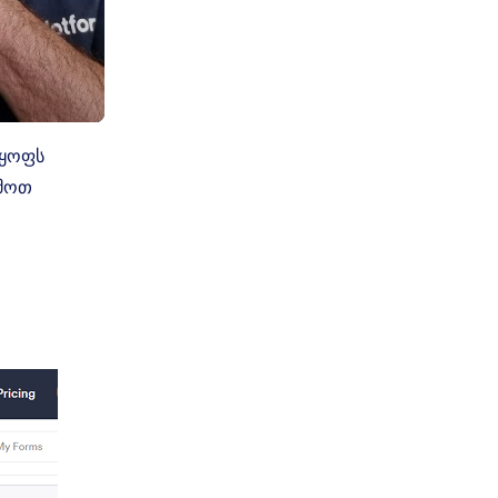
ლყოფს
ემოთ