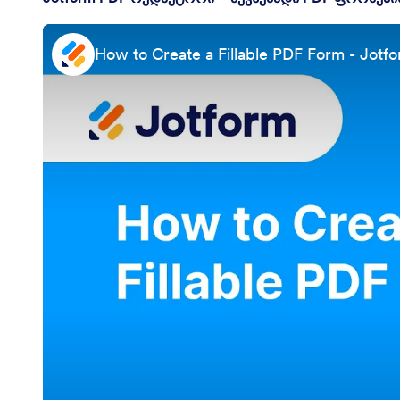
How to Create a Fillable PDF Form - Jotf