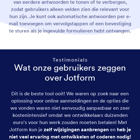
van eerdere antwoorden te tonen of te verbergen,
zodat gebruikers alleen velden zien die relevant voor
hun zijn. Je kunt ook automatische antwoorden per e-
mail toevoegen om vervolgstappen of een bevestiging
te sturen als je ingevulde formulieren hebt ontvangen.
Testimonials
Wat onze gebruikers zeggen
over Jotform
Dit is de beste tool ooit! We waren op zoek naar een
oplossing voor online aanmeldingen en de opties die
we vonden waren niet eenvoudig aanpasbaar en zeer
kostenintensief omdat we ontwikkelaars duizenden
euro's voor hun werk zouden moeten betalen! Met
Jotform kun je
zelf wijzigingen aanbrengen
en
heb je
niet veel ervaring met ontwikkelen of coderen nodig!