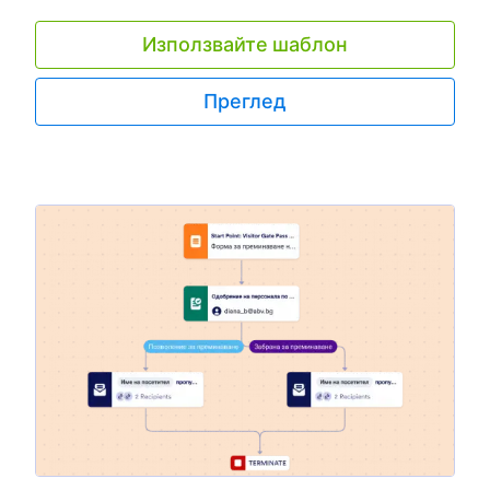
ще бъде изпратен директно до вашия мениджър за
договори или който и да е член на вашата компания,
Използвайте шаблон
който искате. След това вашия мениджър за договори
ще прочете договора и ще избере да продължи с него
или не, като изпрати имейл за автоматично одобрение
Преглед
или отказ до първоначалното лице, което е попълнило
формата. Трябва да сключвате вашите договори с
множество хора? Използвайте нашия конструктор с
плъзгане и пускане, за да добавите нови участници и
условно разклоняване към вашия шаблон за процес на
одобрение на договор, да персонализирате имейли на
автоматичен отговор, да настроите известия, да
създадете времева рамка за отговори и други.
Членовете на потока на одобрение ще могат да
одобряват или отказват договори директно от
входящата си поща - и като собственик на потока на
одобрение, ще можете да преглеждате процеса на
всяко устройство. Ускорете начина, по който
одобрявате договори с безплатен онлайн шаблон за
процес на одобрение на договора за вашия работен
процес.