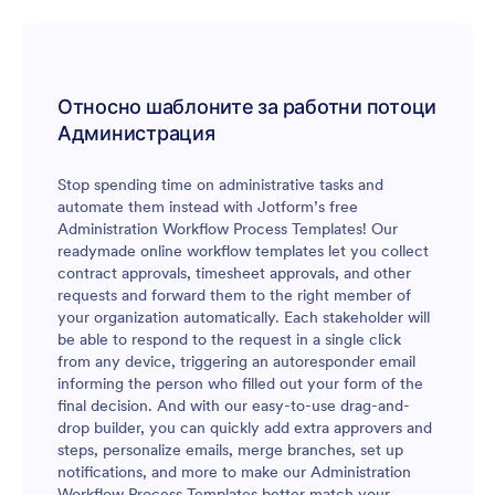
за да добавите нови одобрители, персонализирате
имейли, настройте известия и да използвате условно
разклоняване. Одобрителите могат да получат достъп
до графиците за работа чрез входящата си поща, а
Относно шаблоните за работни потоци
като собственик на потока можете също да получите
достъп до целия поток на одобрение в Jotform
Администрация
Таблици. Оптимизирайте начина, по който одобрявате
часовете на служителите с този шаблон за процес на
Stop spending time on administrative tasks and
одобрение на работни смени.
automate them instead with Jotform’s free
Administration Workflow Process Templates! Our
readymade online workflow templates let you collect
contract approvals, timesheet approvals, and other
requests and forward them to the right member of
your organization automatically. Each stakeholder will
be able to respond to the request in a single click
from any device, triggering an autoresponder email
informing the person who filled out your form of the
final decision. And with our easy-to-use drag-and-
drop builder, you can quickly add extra approvers and
steps, personalize emails, merge branches, set up
notifications, and more to make our Administration
Workflow Process Templates better match your