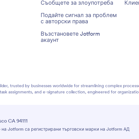
Съобщете за злоупотреба
Клие
Подайте сигнал за проблем
с авторски права
Възстановете Jotform
акаунт
lder, trusted by businesses worldwide for streamlining complex process
task assignments, and e-signature collection, engineered for organizat
sco CA 94111
о на Jotform са регистрирани търговски марки на Jotform АД