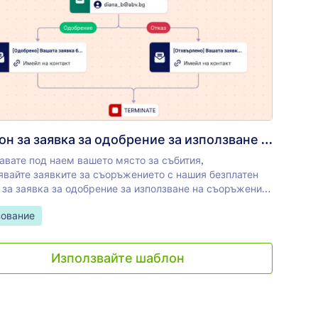
. Като собственик на формата ще имате пълен контрол
дейността на одобряващия и изчакващи заявки, които
за екскурзия
: Шаблон за заявка за одобре
Преглед
 да проследявате във входящата поща на JotForm.
творете нуждите на вашите ученици бързо и лесно с
ализиран шаблон за процес на одобрение за добавяне/
не на курс за регистрация на клас.
Шаблон за заявка за одобрение за използване на съоръже
авате под наем вашето място за събития,
явайте заявките за съоръжението с нашия безплатен
 за заявка за одобрение за използване на съоръжения.
 които се интересуват да организират следващото си
Category:
ование
е във вашето училище, могат да попълнят формата за
с детайли за събитието. Този автоматизиран шаблон
ално ще препрати подадените формуляри до
Използвайте шаблон
натор на събитие, а формовите потребители ще получат
 потвърждаващ или отхвърлящ техните заявки.
ализирайте нашия шаблон за заявка за одобрение за
ване на съоръжение според точните нужди на вашето
ение. Нашият интерфейс с плъзгане и пускане ви