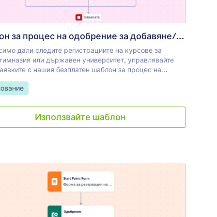
Шаблон за процес на одобрение за добавяне/отказване на
симо дали следите регистрациите на курсове за
 гимназия или държавен университет, управлявайте
аявките с нашия безплатен шаблон за процес на
ие за добавяне/отказване на курс. Когато студент
Category:
ование
и вашата онлайн форма с искане да добави или отмени
тен курс, неговия подаден формуляр моментално ще
епратено на учител или съветник за преглед. След
Използвайте шаблон
добряващия може да одобри искането, да го отхвърли
 насрочи среща за допълнително обсъждане, а
ите ще получат имейл с автоматично известие въз
на начина, по който искането им е обработено чрез
 за одобрение. Нуждаете се от повече от нашия шаблон
цес на одобрение за добавяне/отказване на курс? Няма
а се отказвате от Jotform - просто използвайте нашия
йс с плъзгане и пускане, за да добавите колкото е
димо повече елементи от работния процес към
а. Без кодиране можете да задавате нови одобрители,
давате различни изходи, да включвате повече условия