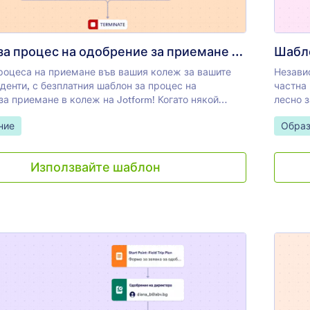
Шаблон за процес на одобрение за приемане в колеж
роцеса на приемане във вашия колеж за вашите
Незави
денти, с безплатния шаблон за процес на
частна
за приемане в колеж на Jotform! Когато някой
лесно з
шата форма за прием в колеж, формуляра
одобрен
gory:
Go to 
ние
Образ
о ще бъде препратен до администратора на
попълн
отов да бъде одобрен или отхвърлен от всяко
конкре
. Всяко решение ще задейства автоматизиран
бъде пр
Използвайте шаблон
то информира студента за резултата от тяхното
това о
ване, автоматизирайки процеса на одобрение, за
или да
реме на вашия екип. Плъзнете и пуснете, за да
учениц
ще одобряващи, да настроите условно
основа 
не, да изпратите известия и да персонализирате
потока
а автоматичен отговор. Отнема само няколко
за про
 да накарате този шаблон за одобрение да работи
нужда д
за вашия колеж! Като собственик на формата, вие
интерфе
да преглеждате информацията за прием на всяко
необхо
 което ви помага да бъдете в крак с новите
шаблон
, за да ги одобрите възможно най-бързо.
да съз