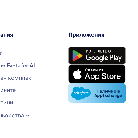
ания
Приложения
с
rm Facts for AI
ен комплект
вините
тини
ньорства