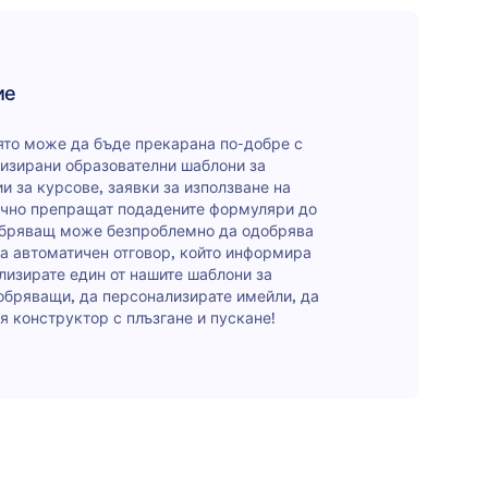
ва лесно да възлагате нови одобрители, да добавяте
ъпки и условни клонове и да актуализирате
тавеното имейл съдържание. Одобрителите ще могат
глеждат изчакващи задачи във входящата поща на
ие
m, където също ще можете да проследявате целия
 на потока на одобрение. Превърнете вашето
оято може да бъде прекарана по-добре с
ние в място за събитие с шаблон за заявка за
тизирани образователни шаблони за
ние за използване на съоръжение!
и за курсове, заявки за използване на
ично препращат подадените формуляри до
добряващ може безпроблемно да одобрява
за автоматичен отговор, който информира
лизирате един от нашите шаблони за
добряващи, да персонализирате имейли, да
я конструктор с плъзгане и пускане!