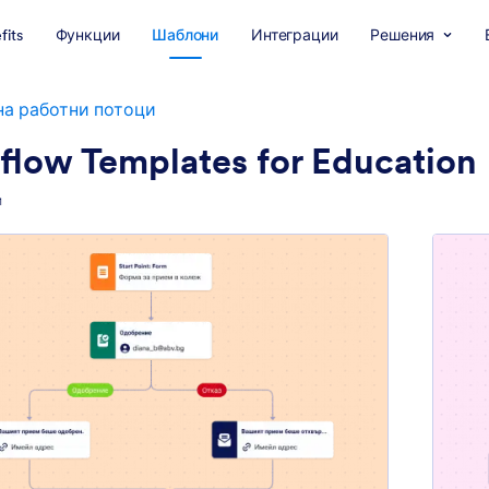
fits
Функции
Шаблони
Интеграции
Решения
на работни потоци
flow Templates for Education
и
: Шаблон за процес на одобрение
Преглед