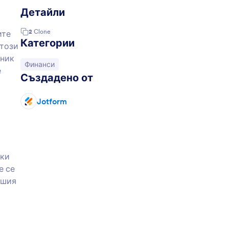
Детайли
2
Clone
ите
Категории
 този
еник
Отидете на категорията:
Финанси
е
Създадено от
Jotform
вки
е се
ашия