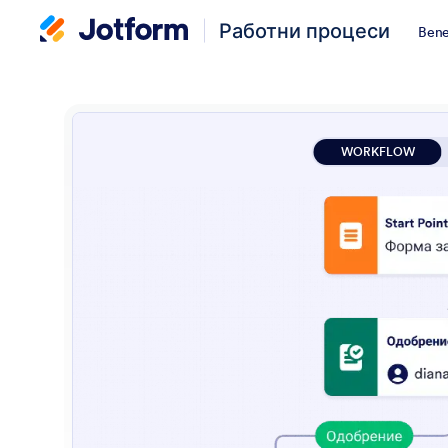
Работни процеси
Bene
WORKFLOW