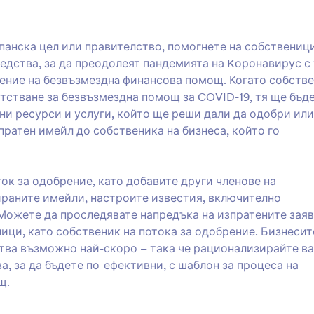
панска цел или правителство, помогнете на собствениц
едства, за да преодолеят пандемията на Kоронавирус с
рение на безвъзмезднa финансова помощ. Когато собств
тстване за безвъзмездна помощ за COVID-19, тя ще бъд
ни ресурси и услуги, който ще реши дали да одобри или
ратен имейл до собственика на бизнеса, който го
к за одобрение, като добавите други членове на
раните имейли, настроите известия, включително
 Можете да проследявате напредъка на изпратените зая
ици, като собственик на потока за одобрение. Бизнесит
ства възможно най-скоро – така че рационализирайте в
, за да бъдете по-ефективни, с шаблон за процеса на
щ.