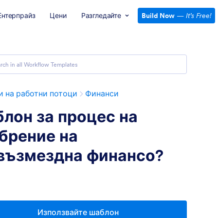
Ентерпрайз
Цени
Разгледайте
Build Now
—
It’s Free!
 на работни потоци
Финанси
лон за процес на
брение на
възмездна финансо?
Използвайте шаблон