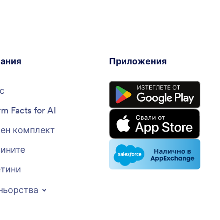
ания
Приложения
с
rm Facts for AI
ен комплект
вините
тини
ньорства