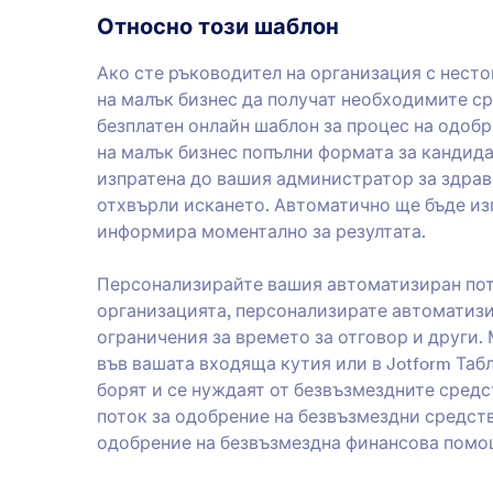
Относно този шаблон
Ако сте ръководител на организация с несто
на малък бизнес да получат необходимите ср
безплатен онлайн шаблон за процес на одоб
на малък бизнес попълни формата за кандида
изпратена до вашия администратор за здрав
отхвърли искането. Автоматично ще бъде изп
информира моментално за резултата.
Персонализирайте вашия автоматизиран пото
организацията, персонализирате автоматизи
ограничения за времето за отговор и други.
във вашата входяща кутия или в Jotform Табл
борят и се нуждаят от безвъзмездните сред
поток за одобрение на безвъзмездни средства
одобрение на безвъзмездна финансова помо