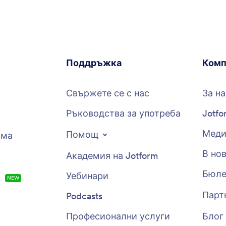
Поддръжка
Комп
Свържете се с нас
За на
Ръководства за употреба
Jotfo
Меди
Помощ
рма
В но
Академия на Jotform
Бюле
Уебинари
s
NEW
Парт
Podcasts
Професионални услуги
Блог