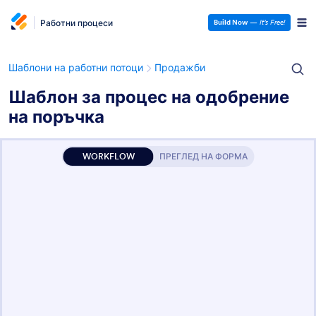
Работни процеси
Build Now
—
It’s Free!
Шаблони на работни потоци
Продажби
Шаблон за процес на одобрение
на поръчка
WORKFLOW
ПРЕГЛЕД НА ФОРМА