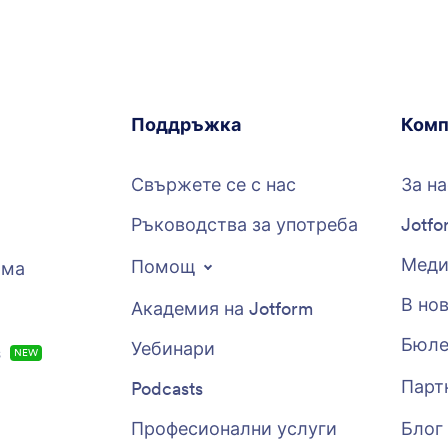
Поддръжка
Комп
Свържете се с нас
За на
Ръководства за употреба
Jotfo
Меди
Помощ
рма
В но
Академия на Jotform
Бюле
Уебинари
s
NEW
Парт
Podcasts
Професионални услуги
Блог