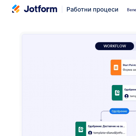
Работни процеси
Bene
WORKFLOW