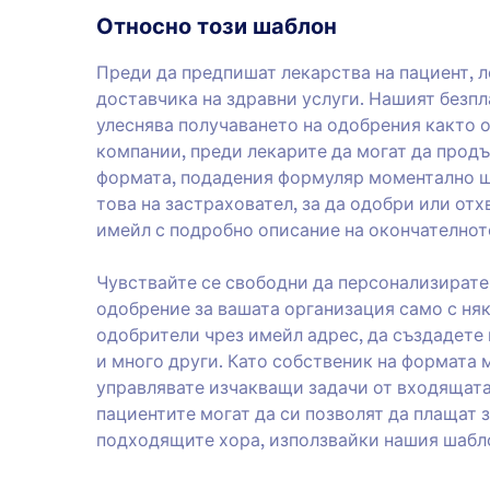
Относно този шаблон
Преди да предпишат лекарства на пациент, 
доставчика на здравни услуги. Нашият безп
улеснява получаването на одобрения както о
компании, преди лекарите да могат да продъ
формата, подадения формуляр моментално ще
това на застраховател, за да одобри или от
имейл с подробно описание на окончателнот
Чувствайте се свободни да персонализирате
одобрение за вашата организация само с няк
одобрители чрез имейл адрес, да създадете 
и много други. Като собственик на формата 
управлявате изчакващи задачи от входящата 
пациентите могат да си позволят да плащат з
подходящите хора, използвайки нашия шабл