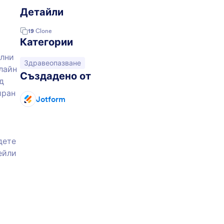
Детайли
19
Clone
Категории
елни
Отидете на категорията:
Здравеопазване
лайн
Създадено от
д
иран
Jotform
дете
ейли