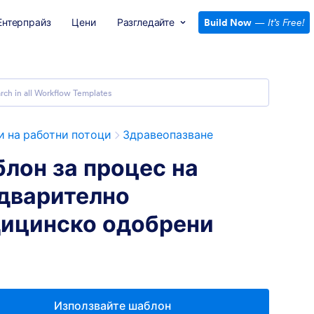
Ентерпрайз
Цени
Разгледайте
Build Now
—
It’s Free!
 на работни потоци
Здравеопазване
лон за процес на
дварително
ицинско одобрени
Използвайте шаблон