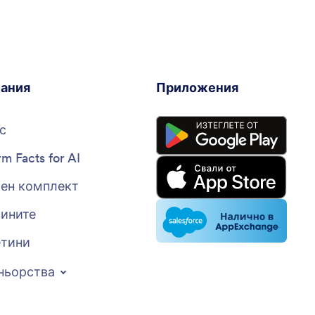
ания
Приложения
с
rm Facts for AI
ен комплект
вините
тини
ньорства