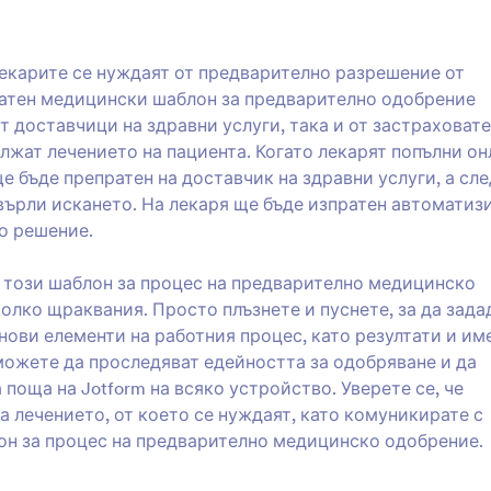
лекарите се нуждаят от предварително разрешение от
латен медицински шаблон за предварително одобрение
т доставчици на здравни услуги, така и от застраховат
лжат лечението на пациента. Когато лекарят попълни он
 бъде препратен на доставчик на здравни услуги, а сле
хвърли искането. На лекаря ще бъде изпратен автоматиз
о решение.
 този шаблон за процес на предварително медицинско
олко щраквания. Просто плъзнете и пуснете, за да зада
нови елементи на работния процес, като резултати и им
можете да проследяват едейността за одобряване и да
поща на Jotform на всяко устройство. Уверете се, че
а лечението, от което се нуждаят, като комуникирате с
он за процес на предварително медицинско одобрение.