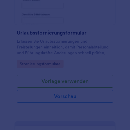
Urlaubsstornierungsformular
Erfassen Sie Urlaubsstornierungen und
Freistellungen einheitlich, damit Personalabteilung
und Führungskräfte Änderungen schnell prüfen,
intern abstimmen und die Datenerfassung sowie
Go to Category:
Stornierungsformulare
jede Formularantwort zentral dokumentieren
können.
Vorlage verwenden
Vorschau