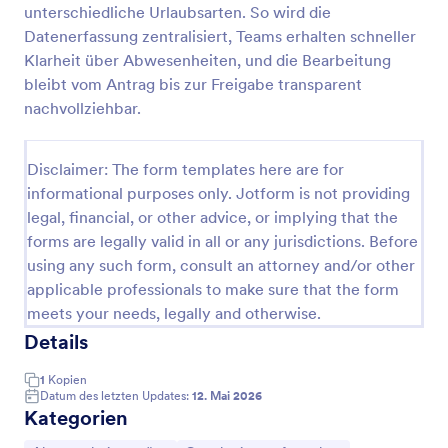
unterschiedliche Urlaubsarten. So wird die
Abwesenheitsmeldung Formular
Datenerfassung zentralisiert, Teams erhalten schneller
Klarheit über Abwesenheiten, und die Bearbeitung
Erfassen Sie Abwesenheiten von Mitarbeitenden mit
dem Abwesenheitsdokumentation Formular und
bleibt vom Antrag bis zur Freigabe transparent
unterstützen Sie Personalabteilung und
nachvollziehbar.
Teamleitungen bei Planung, Vertretungsregelung
Go to Category:
Personalformulare
und zentraler Datenerfassung mit Jotform.
Disclaimer: The form templates here are for
informational purposes only. Jotform is not providing
Vorlage verwenden
legal, financial, or other advice, or implying that the
forms are legally valid in all or any jurisdictions. Before
Vorschau
using any such form, consult an attorney and/or other
applicable professionals to make sure that the form
meets your needs, legally and otherwise.
Details
1
Kopien
Datum des letzten Updates:
12. Mai 2026
Kategorien