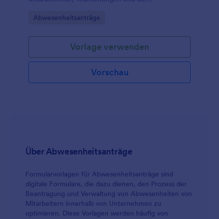
Personalabteilung und sorgt mit digitaler
Go to Category:
Abwesenheitsanträge
Datenerfassung für klare Abläufe bei jeder
Formular-Antwort.
Vorlage verwenden
Vorschau
Über Abwesenheitsanträge
Formularvorlagen für Abwesenheitsanträge sind
digitale Formulare, die dazu dienen, den Prozess der
Beantragung und Verwaltung von Abwesenheiten von
Mitarbeitern innerhalb von Unternehmen zu
optimieren. Diese Vorlagen werden häufig von