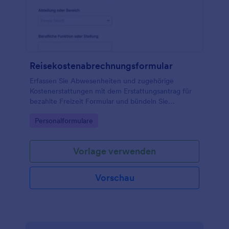
Reisekostenabrechnungsformular
Erfassen Sie Abwesenheiten und zugehörige
Kostenerstattungen mit dem Erstattungsantrag für
bezahlte Freizeit Formular und bündeln Sie
Datenerfassung, Formularantwort und Prüfung in
Go to Category:
Personalformulare
Jotform für Teams, Standorte und Führungskräfte.
Vorlage verwenden
Vorschau