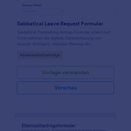
Sabbatical Leave Request Formular
Sabbatical-Freistellung Antrag Formular erleichtert
Unternehmen die digitale Datenerfassung von
Auszeit-Anträgen, inklusive Planung der
Abwesenheit und Genehmigungsweg, und hilft
Go to Category:
Abwesenheitsanträge
Personalabteilung sowie Führungskräften bei der
schnellen Bearbeitung.
Vorlage verwenden
Vorschau