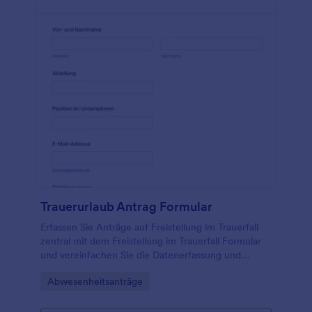
Trauerurlaub Antrag Formular
Erfassen Sie Anträge auf Freistellung im Trauerfall
zentral mit dem Freistellung im Trauerfall Formular
und vereinfachen Sie die Datenerfassung und
Bearbeitung von formularantworten in Teams und
Go to Category:
Abwesenheitsanträge
Personalabteilungen mit Jotform.