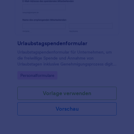
Urlaubstagspendenformular
Urlaubstagspendenformular für Unternehmen, um
die freiwillige Spende und Annahme von
Urlaubstagen inklusive Genehmigungsprozess digital
zu erfassen und Formulareinsendungen zentral zu
Go to Category:
Personalformulare
verwalten.
Vorlage verwenden
Vorschau