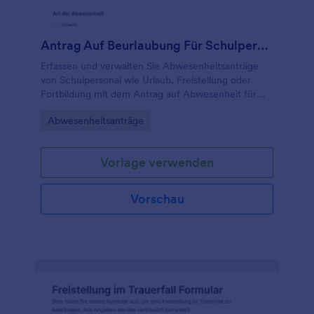
Antrag Auf Beurlaubung Für Schulpersonal
Erfassen und verwalten Sie Abwesenheitsanträge
von Schulpersonal wie Urlaub, Freistellung oder
Fortbildung mit dem Antrag auf Abwesenheit für
Schulpersonal Formular und sorgen Sie für klare
Go to Category:
Abwesenheitsanträge
Abläufe in Schule und Verwaltung.
Vorlage verwenden
Vorschau