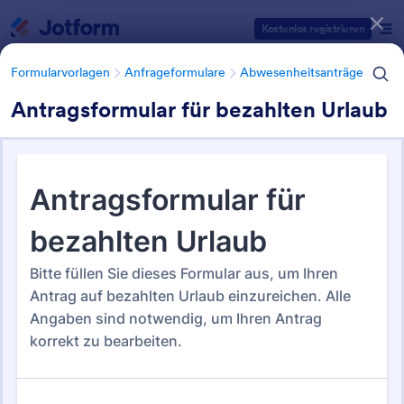
Dialog Start
Kostenlos registrieren
Formularvorlagen
Anfrageformulare
Abwesenheitsanträge
Antragsformular für bezahlten Urlaub
Formularvorlagen Kategorien
Formularvorlagen
Anfrageformulare
Abwesenheitsanträge
Abwesenheitsanträge
17 Vorlagen