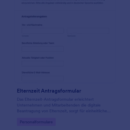
Elternzeit Antragsformular
Das Elternzeit-Antragsformular erleichtert
Unternehmen und Mitarbeitenden die digitale
Beantragung von Elternzeit, sorgt für einheitliche
Datenerfassung und unterstützt eine reibungslose
Go to Category:
Personalformulare
interne Abstimmung mit Jotform.