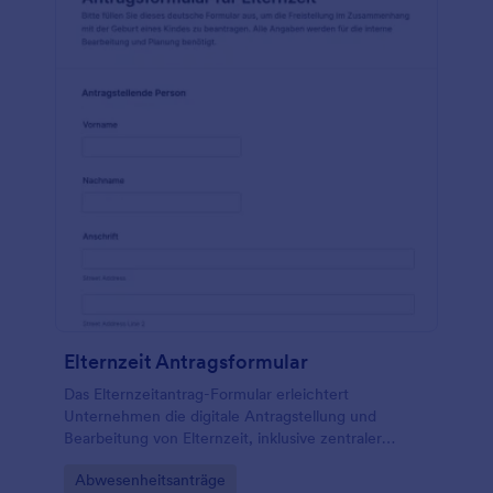
Elternzeit Antragsformular
Das Elternzeitantrag-Formular erleichtert
Unternehmen die digitale Antragstellung und
Bearbeitung von Elternzeit, inklusive zentraler
Datenaufnahme, klarer Dokumentation und
Go to Category:
Abwesenheitsanträge
schneller Weiterleitung an zuständige Stellen mit