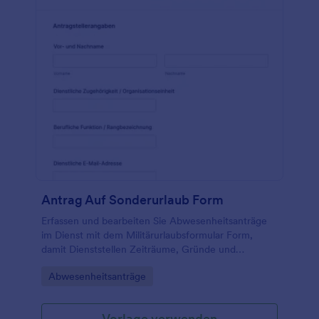
Antrag Auf Sonderurlaub Form
Erfassen und bearbeiten Sie Abwesenheitsanträge
im Dienst mit dem Militärurlaubsformular Form,
damit Dienststellen Zeiträume, Gründe und
Rückmeldungen einheitlich dokumentieren und
Go to Category:
Abwesenheitsanträge
Formularantworten zentral in Jotform verwalten
können.
Vorlage verwenden