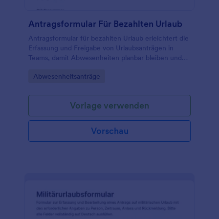
Antragsformular Für Bezahlten Urlaub
Antragsformular für bezahlten Urlaub erleichtert die
Erfassung und Freigabe von Urlaubsanträgen in
Teams, damit Abwesenheiten planbar bleiben und
Vertretungen rechtzeitig organisiert werden
Go to Category:
Abwesenheitsanträge
können.
Vorlage verwenden
Vorschau