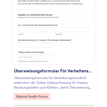
Überweisungsformular Für Verhaltensgesundheit
Überweisungsformular für Verhaltensgesundheit
erleichtert die Online-Datenerfassung für Praxen,
Beratungsstellen und Kliniken, damit Überweisungen
nachvollziehbar eingehen, priorisiert werden können
Go to Category:
Mental Health Forms
und jede Formular-Antwort zentral verfügbar ist.