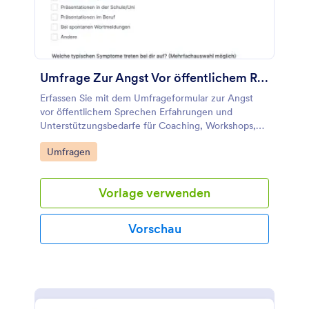
Umfrage Zur Angst Vor öffentlichem Reden
Erfassen Sie mit dem Umfrageformular zur Angst
vor öffentlichem Sprechen Erfahrungen und
Unterstützungsbedarfe für Coaching, Workshops,
Bildungskurse oder interne Programme und nutzen
Go to Category:
Umfragen
Sie Jotform für einfache Datenerfassung und
Auswertung.
Vorlage verwenden
Vorschau