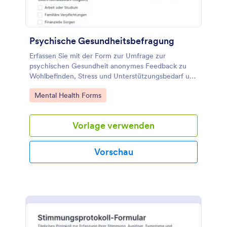
Psychische Gesundheitsbefragung
Erfassen Sie mit der Form zur Umfrage zur
psychischen Gesundheit anonymes Feedback zu
Wohlbefinden, Stress und Unterstützungsbedarf und
nutzen Sie die Ergebnisse für datenaufnahme in
Go to Category:
Mental Health Forms
Organisationen, Teams oder Bildungseinrichtungen.
Vorlage verwenden
Vorschau