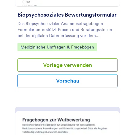
Biopsychosoziales Bewertungsformular
Das Biopsychosozialer Anamnesefragebogen
Formular unterstützt Praxen und Beratungsstellen
bei der digitalen Datenerfassung vor dem
Erstgespräch, damit Anliegen, Belastungen und
Go to Category:
Medizinische Umfragen & Fragebögen
Ressourcen frühzeitig sichtbar werden.
Vorlage verwenden
Vorschau