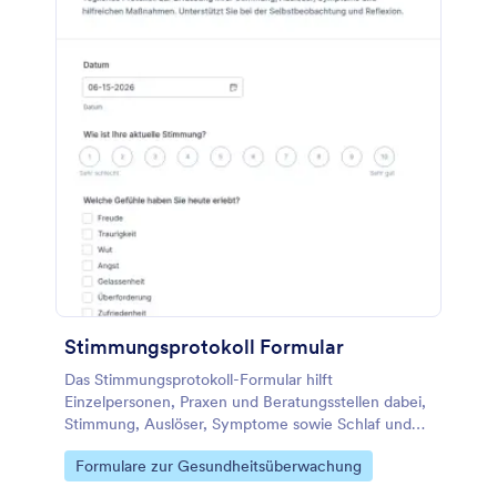
Stimmungsprotokoll Formular
Das Stimmungsprotokoll-Formular hilft
Einzelpersonen, Praxen und Beratungsstellen dabei,
Stimmung, Auslöser, Symptome sowie Schlaf und
Energielevel täglich zu erfassen und für
Go to Category:
Formulare zur Gesundheitsüberwachung
Verlaufsbeobachtung und Reflexion auszuwerten.