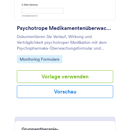
Psychotrope Medikamentenüberwachungsformular
Dokumentieren Sie Verlauf, Wirkung und
Verträglichkeit psychotroper Medikation mit dem
Psychopharmaka-Überwachungsformular und
unterstützen Sie Praxen und Betreuungsteams bei
Go to Category:
Monitoring Formulare
der fortlaufenden Datenerfassung und Auswertung.
Vorlage verwenden
Vorschau