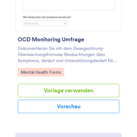
OCD Monitoring Umfrage
Dokumentieren Sie mit dem Zwangsstörung-
Überwachungsformular Beobachtungen über
Symptome, Verlauf und Unterstützungsbedarf für
Therapie, Beratung oder Selbstbeobachtung und
Go to Category:
Mental Health Forms
bündeln Sie die Datenerfassung in Jotform.
Vorlage verwenden
Vorschau