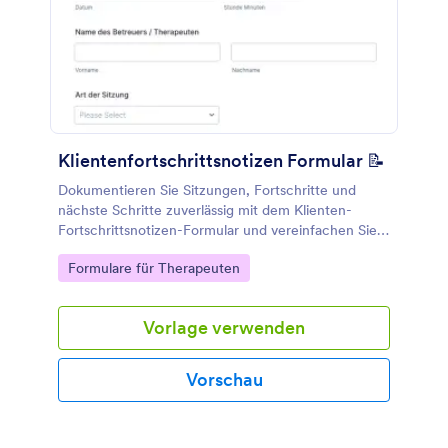
Klientenfortschrittsnotizen Formular 📝
Dokumentieren Sie Sitzungen, Fortschritte und
nächste Schritte zuverlässig mit dem Klienten-
Fortschrittsnotizen-Formular und vereinfachen Sie
die Datenerfassung für Therapie, Coaching und
Go to Category:
Formulare für Therapeuten
Betreuungsteams mit Jotform.
Vorlage verwenden
Vorschau