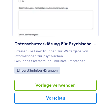
Datenschutzerklärung Für Psychische Gesundheit
Erfassen Sie Einwilligungen zur Weitergabe von
Informationen zur psychischen
Gesundheitsversorgung, inklusive Empfänger,
Zweck und Gültigkeitszeitraum, mit einer
Go to Category:
Einverständniserklärungen
anpassbaren Formularvorlage von Jotform für
Organisationen im Gesundheits- und Sozialbereich.
Vorlage verwenden
Vorschau