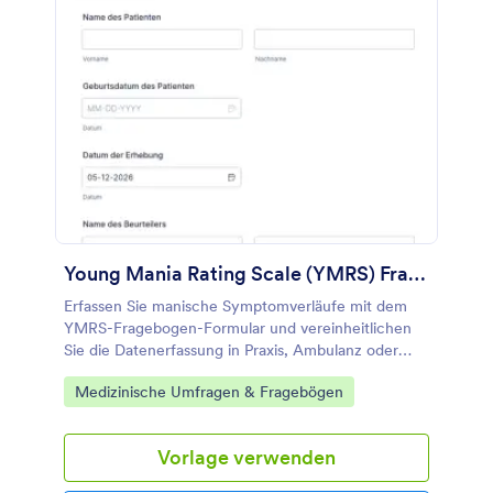
Young Mania Rating Scale (YMRS) Fragebogen
Erfassen Sie manische Symptomverläufe mit dem
YMRS-Fragebogen-Formular und vereinheitlichen
Sie die Datenerfassung in Praxis, Ambulanz oder
Klinik, inklusive übersichtlicher Dokumentation der
Go to Category:
Medizinische Umfragen & Fragebögen
Formularantworten in Jotform.
Vorlage verwenden