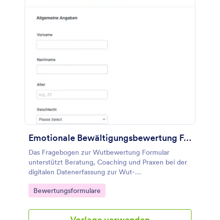
Emotionale Bewältigungsbewertung Fragebogen
Das Fragebogen zur Wutbewertung Formular
unterstützt Beratung, Coaching und Praxen bei der
digitalen Datenerfassung zur Wut-
Selbsteinschätzung und der Vorbereitung passender
Go to Category:
Bewertungsformulare
Folgeschritte mit Jotform.
Vorlage verwenden