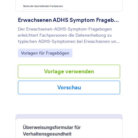
Erwachsenen ADHS Symptom Fragebogen
Der Erwachsenen-ADHS-Symptom-Fragebogen
erleichtert Fachpersonen die Datenerhebung zu
typischen ADHS-Symptomen bei Erwachsenen und
unterstützt eine nachvollziehbare Dokumentation
Go to Category:
Vorlagen für Fragebögen
für Praxis, Beratung und Coaching.
Vorlage verwenden
Vorschau