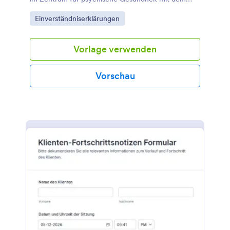
Einverständniserklärung-Formular von Jotform für
Go to Category:
Einverständniserklärungen
klare Abläufe und verlässliche Datenerfassung.
Vorlage verwenden
Vorschau