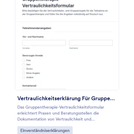
Vertraulichkeitserklärung Für Gruppentherapie Formular
Das Gruppentherapie-Vertraulichkeitsformular
erleichtert Praxen und Beratungsstellen die
Dokumentation von Vertraulichkeit und
Gruppenregeln vor dem Start einer
Go to Category:
Einverständniserklärungen
Gruppentherapie und unterstützt eine konsistente