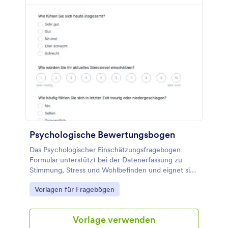
Psychologische Bewertungsbogen
Das Psychologischer Einschätzungsfragebogen
Formular unterstützt bei der Datenerfassung zu
Stimmung, Stress und Wohlbefinden und eignet sich
für Praxen, Beratungsstellen und Coaches, die
Go to Category:
Vorlagen für Fragebögen
Entwicklungen regelmäßig dokumentieren möchten.
Vorlage verwenden