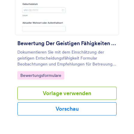
Bewertung Der Geistigen Fähigkeiten Fragebogen
Dokumentieren Sie mit dem Einschätzung der
geistigen Entscheidungsfähigkeit Formular
Beobachtungen und Empfehlungen für Betreuung,
Beratung oder Versorgung, und nutzen Sie Jotform
Go to Category:
Bewertungsformulare
für digitale Datenerhebung und übersichtliche
Formularantworten.
Vorlage verwenden
Vorschau