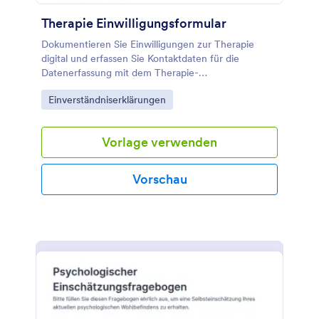
Therapie Einwilligungsformular
Dokumentieren Sie Einwilligungen zur Therapie
digital und erfassen Sie Kontaktdaten für die
Datenerfassung mit dem Therapie-
Einwilligungsformular aus den Jotform
Go to Category:
Einverständniserklärungen
Formularvorlagen.
Vorlage verwenden
Vorschau