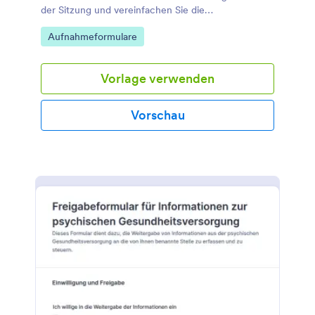
der Sitzung und vereinfachen Sie die
Datenaufnahme für Praxen und selbstständige
Go to Category:
Aufnahmeformulare
Therapeutinnen und Therapeuten mit Jotform.
Vorlage verwenden
Vorschau