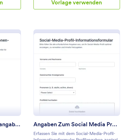
n
Vorlage verwenden
ung Form
ersönliche Und Familienangaben
: Angaben Zum Social 
Vorschau
Persönliche Und Familienangaben
Angaben Zum Social Media Profil Survey
Erfassen Sie mit dem Social-Media-Profil-
Informationsformular Profilangaben zentral,