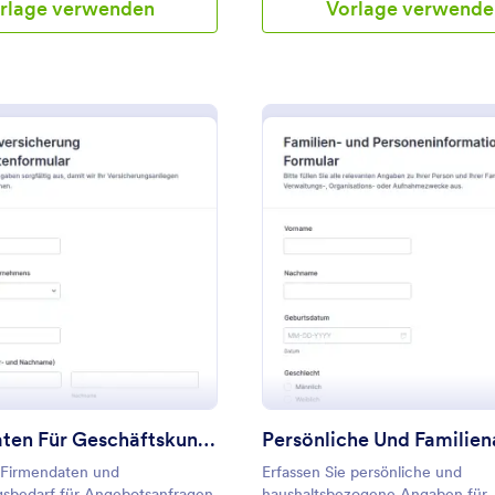
rlage verwenden
Vorlage verwende
: Kundendaten Für Geschäftskunden Versicher
: P
Vorschau
Vorschau
Kundendaten Für Geschäftskunden Versicherung Form
e Firmendaten und
Erfassen Sie persönliche und
gsbedarf für Angebotsanfragen
haushaltsbezogene Angaben für