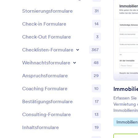
Stornierungsformulare
31
Check-in Formulare
14
Check-Out Formulare
3
Checklisten-Formulare
367
Weihnachtsformulare
48
Anspruchsformulare
29
Immobili
Coaching Formulare
10
Erfassen Sie
Bestätigungsformulare
17
Vermietung 
Immobilieni
Consulting-Formulare
13
bündeln Sie 
Go to Cate
Immobilien
zentralen Fo
Inhaltsformulare
19
Jotform schn