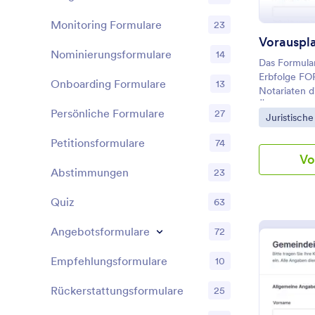
Monitoring Formulare
23
Nominierungsformulare
14
Das Formul
Erbfolge FO
Onboarding Formulare
13
Notariaten d
Übergabe- u
Persönliche Formulare
27
Go to Cate
Juristisch
inklusive ze
Jotform.
Petitionsformulare
74
Vo
Abstimmungen
23
Quiz
63
Angebotsformulare
72
Empfehlungsformulare
10
Rückerstattungsformulare
25