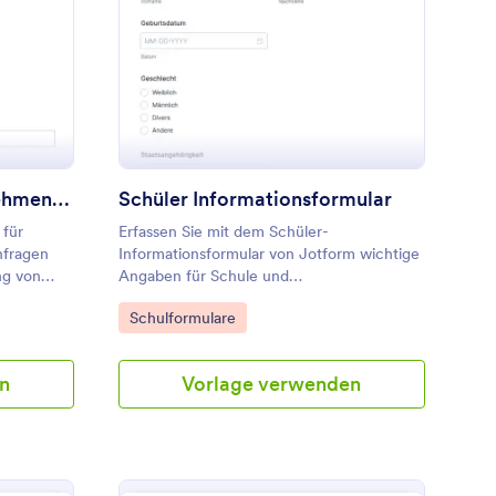
nforderung Von Unternehmensinformationen Formular
: Schüler Information
Vorschau
Anforderung Von Unternehmensinformationen Formular
Schüler Informationsformular
 für
Erfassen Sie mit dem Schüler-
nfragen
Informationsformular von Jotform wichtige
ng von
Angaben für Schule und
otform
Elternkommunikation, um Anmeldungen,
Go to Category:
Schulformulare
Aktualisierungen und die Datenerfassung
im Schulalltag einheitlich zu organisieren.
n
Vorlage verwenden