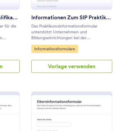
Erfassungsbogen Zur Qualifikationsprüfung
Informationen Zum SIP Praktikum Anfordern Form
r für die
Das Praktikumsinformationsformular
unterstützt Unternehmen und
in
Bildungseinrichtungen bei der
Datenerfassung für Praktikumsanfragen und
Go to Category:
Informationsformulare
rüfungen
sorgt mit Jotform für eine schnelle
Bearbeitung jeder Formularantwort.
n
Vorlage verwenden