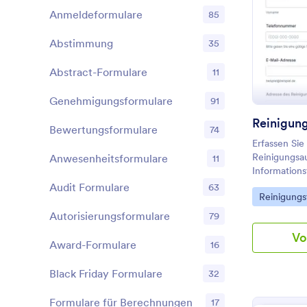
Anmeldeformulare
85
Abstimmung
35
Abstract-Formulare
11
Genehmigungsformulare
91
Bewertungsformulare
74
Erfassen Sie
Reinigungsa
Anwesenheitsformulare
11
Information
für Wohnung
Audit Formulare
63
Go to Cate
Reinigungs
und unterst
Datenerfassu
Autorisierungsformulare
79
passenden F
Vo
Award-Formulare
16
Black Friday Formulare
32
Formulare für Berechnungen
17