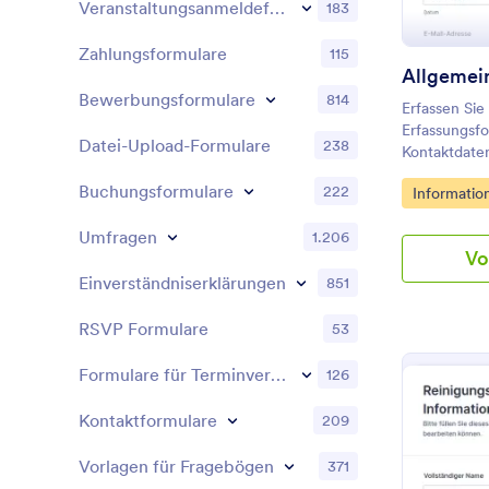
Veranstaltungsanmeldeformulare
183
Zahlungsformulare
115
Allgemei
Bewerbungsformulare
814
Erfassen Si
Erfassungsf
Datei-Upload-Formulare
238
Kontaktdate
für Anfragen
Buchungsformulare
222
Go to Cate
Informatio
Vorgänge un
Datenerfass
Umfragen
1.206
Dienstleister
Vo
Einverständniserklärungen
851
RSVP Formulare
53
Formulare für Terminvereinbarung
126
Kontaktformulare
209
Vorlagen für Fragebögen
371