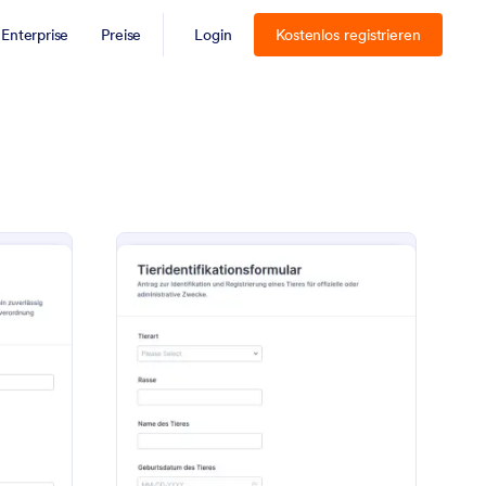
Enterprise
Preise
Login
Kostenlos registrieren
ontaktinformationen Aktualisierungsformular
: Tieridentifikation A
Vorschau