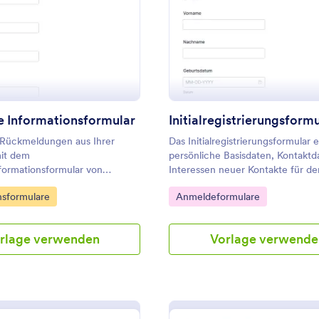
: Gemeinde Informationsformular
: In
Vorschau
Vorschau
 Informationsformular
Initialregistrierungsform
 Rückmeldungen aus Ihrer
Das Initialregistrierungsformular e
it dem
persönliche Basisdaten, Kontakt
ormationsformular von
Interessen neuer Kontakte für de
sammeln Sie digitale
deutschen Markt und eignet sich
gory:
Go to Category:
nsformulare
Anmeldeformulare
ng für Kontaktpflege,
Unternehmen, Vereine und
bfrage und Planung von
Bildungseinrichtungen zur digital
er ein teilbares Online-
Registrierung.
rlage verwenden
Vorlage verwende