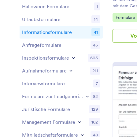
mit dem Ges
Halloween Formulare
1
Kundendaten
Go to Cate
Formulare 
die Datener
Urlaubsformulare
14
Vermittler u
Informationsformulare
41
Vo
Anfrageformulare
45
Inspektionsformulare
605
Aufnahmeformulare
211
Interviewformulare
7
Formulare zur Leadgenerierung
82
Juristische Formulare
129
Management Formulare
162
Mitgliedschaftsformulare
48