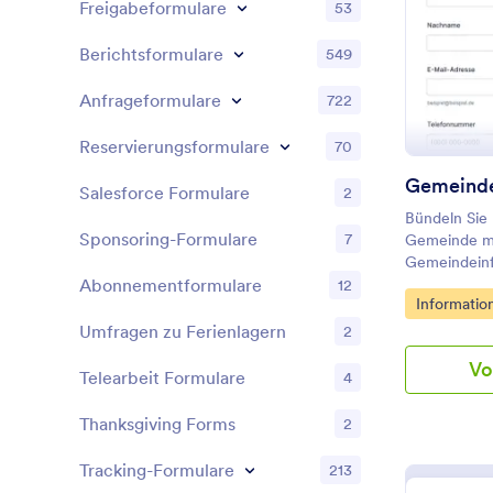
Freigabeformulare
53
Berichtsformulare
549
Anfrageformulare
722
Reservierungsformulare
70
Gemeinde
Salesforce Formulare
2
Bündeln Sie
Sponsoring-Formulare
7
Gemeinde m
Gemeindeinf
Jotform und 
Abonnementformulare
12
Go to Cate
Informatio
Datenerfassu
Interessena
Umfragen zu Ferienlagern
2
Angeboten üb
Vo
Formular.
Telearbeit Formulare
4
Thanksgiving Forms
2
Tracking-Formulare
213