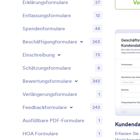
Vo
Erklärungsformulare
27
Entlassungsformulare
12
Spendenformulare
44
Beschäftigungformulare
263
Einschreibung
73
Schätzungsformulare
6
Bewertungsformulare
343
Verlängerungsformulare
1
Feedbackformulare
243
Ausfüllbare PDF-Formulare
1
HOA Formulare
1
Erfassen Si
Versicherun