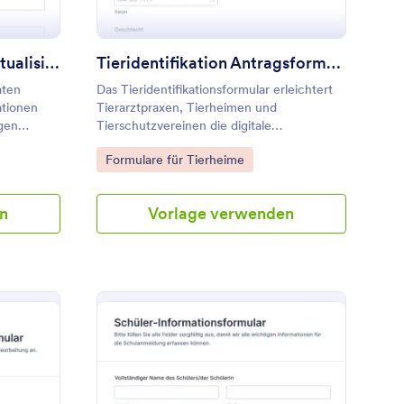
Kontaktinformationen Aktualisierungsformular
Tieridentifikation Antragsformular 🐾
aten
Das Tieridentifikationsformular erleichtert
ationen
Tierarztpraxen, Tierheimen und
gen
Tierschutzvereinen die digitale
ervice,
Datenerfassung rund um Tierzuordnung
Go to Category:
Formulare für Tierheime
betreuung
und Kontaktpflege, inklusive schneller
öglicht.
Auswertung jeder Formularantwort in
Jotform.
n
Vorlage verwenden