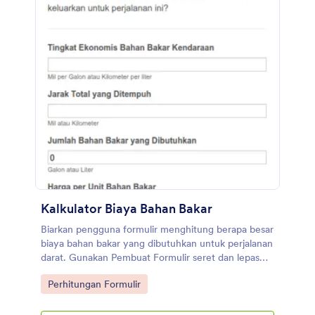
Kalkulator Biaya Bahan Bakar
Biarkan pengguna formulir menghitung berapa besar
biaya bahan bakar yang dibutuhkan untuk perjalanan
darat. Gunakan Pembuat Formulir seret dan lepas
kami untuk mengubah Formulir Kalkulator Biaya
Go to Category:
Perhitungan Formulir
Bahan Bakar sesuai dengan kebutuhan Anda,
sematkan formulir di halaman situs web Anda, atau
bagikan dengan tautan sebagai formulir mandiri.