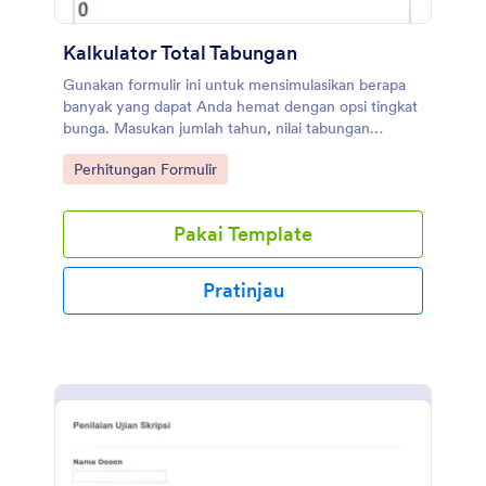
Kalkulator Total Tabungan
Gunakan formulir ini untuk mensimulasikan berapa
banyak yang dapat Anda hemat dengan opsi tingkat
bunga. Masukan jumlah tahun, nilai tabungan
bulanan dan pilih jenis GIC. Anda kemudian akan
Go to Category:
Perhitungan Formulir
mendapatkan jumlah total yang disimpan. Sederhana
dan langsung. Formulir ini menggunakan widget
Perhitungan untuk melakukan fungsi matematik
Pakai Template
pada nilai-nilai yang telah dimasukan dan pilihan
pengguna formulir.
Pratinjau