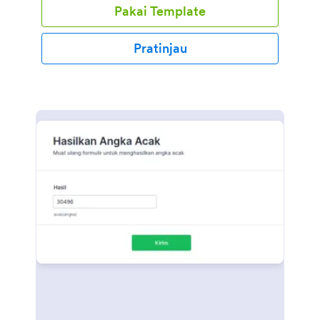
Pakai Template
Anda juga dapat menyinkronkan kiriman tanggapan
dan unggahan ke akun Anda yang lain secara
otomatis dengan 100+ integrasi formulir gratis kami,
Pratinjau
seperti Google Drive, Dropbox, Slack, dan banyak
lainnya. Salin Formulir ini dan segera gunakan di
Jotform!