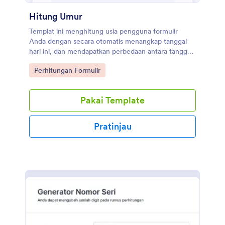
Hitung Umur
Templat ini menghitung usia pengguna formulir
Anda dengan secara otomatis menangkap tanggal
hari ini, dan mendapatkan perbedaan antara tanggal
lahir pengguna, dan tanggal hari ini, mengembalikan
Go to Category:
Perhitungan Formulir
hasilnya dalam tahun. Pengguna formulir Anda dapat
menghitung usia mereka dengan menggunakan
formulir ini. Formulir ini menggunakan widget
Pakai Template
Perhitungan untuk melakukan fungsi matematika
pada pilihan tanggal pengguna formulir.
Pratinjau