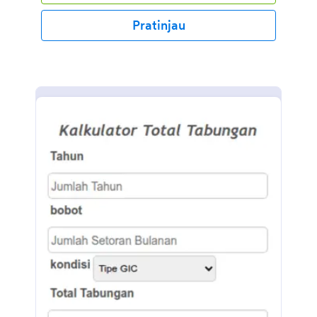
formulir atau merek tambahan dengan pembuat
formulir seret dan lepas JotForm. Gunakan Pembuat
Pratinjau
Formulir seret dan lepas untuk mengubah Formulir
Generator Nomor Seri sesuai dengan kebutuhan
Anda. Anda juga dapat menyinkronkan kiriman
tanggapan dan unggahan ke akun Anda yang lain
secara otomatis dengan 100+ integrasi formulir gratis
kami, seperti Google Drive, Dropbox, Slack, dan
banyak lainnya. Salin formulir ini dan segera gunakan
di Jotform!