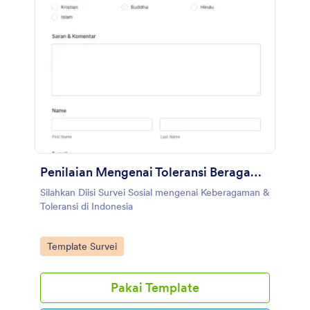
Penilaian Mengenai Toleransi Beragama Indonesia
Silahkan Diisi Survei Sosial mengenai Keberagaman &
Toleransi di Indonesia
Go to Category:
Template Survei
Pakai Template