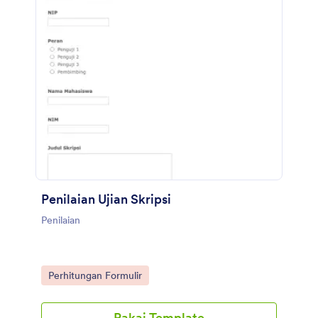
Penilaian Ujian Skripsi
Penilaian
Go to Category:
Perhitungan Formulir
Pakai Template