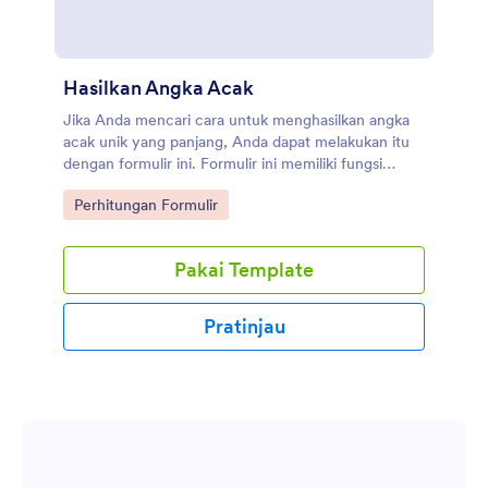
Hasilkan Angka Acak
Jika Anda mencari cara untuk menghasilkan angka
acak unik yang panjang, Anda dapat melakukan itu
dengan formulir ini. Formulir ini memiliki fungsi
matematika yang menghasilkan angka acak setiap
Go to Category:
Perhitungan Formulir
kali formulir dimuat ulang. Anda juga dapat
menyusun rumus untuk membuat nilainya menjadi
lebih unik dan panjang.
Pakai Template
Pratinjau