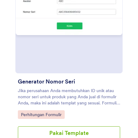
Generator Nomor Seri
Jika perusahaan Anda membutuhkan ID unik atau
nomor seri untuk produk yang Anda jual di formulir
Anda, maka ini adalah templat yang sesuai. Formulir
ini menghasilkan nomor atau seri secara otomatis
Go to Category:
Perhitungan Formulir
saat formulir dimuat. Ini berguna untuk produk atau
layanan yang membutuhkan ID unik untuk
pelacakan. Gunakan templat ini sekarang dengan
Pakai Template
gratis, dan tambahkan dengan mudah bidang