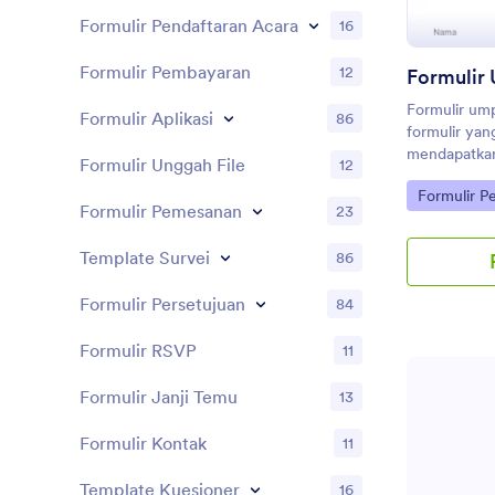
Formulir Pendaftaran Acara
16
Formulir Pembayaran
12
Formulir ump
Formulir Aplikasi
86
formulir yan
mendapatkan 
Formulir Unggah File
12
Baik Anda g
Go to Cate
Formulir P
pertama atau
Formulir Pemesanan
23
atau perguru
Anda mengum
Template Survei
86
untuk setiap
Umpan Balik 
Formulir Persetujuan
84
seret dan l
inginkan, ses
Formulir RSVP
11
dengan kela
siswa Anda 
Formulir Janji Temu
13
dengan meny
Anda — semu
bahkan dapa
Formulir Kontak
11
jawaban men
Jotform — c
Template Kuesioner
16