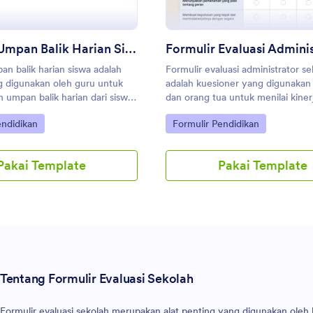
Formulir Umpan Balik Harian Siswa
an balik harian siswa adalah
Formulir evaluasi administrator s
g digunakan oleh guru untuk
adalah kuesioner yang digunakan
umpan balik harian dari siswa.
dan orang tua untuk menilai kiner
uru di sekolah menengah
administrator. Tidak perlu pengo
gory:
Go to Category:
endidikan
Formulir Pendidikan
 atas, atau guru di universitas
an tinggi, sederhanakan cara
pulkan umpan balik harian
Pakai Template
Pakai Template
 siswa dengan templat Formulir
Harian Siswa gratis ini! Cukup
epas pertanyaan yang Anda
uaikan formulir agar sesuai
s Anda, dan bagikan dengan
menggunakan tautan atau
ematkannya di situs web
dah itu! Jika Anda mau, Anda
Tentang Formulir Evaluasi Sekolah
t meminta siswa mengirimkan
ggunakan Formulir Seluler
ukup unduh aplikasinya, atur
Formulir evaluasi sekolah merupakan alat penting yang digunakan oleh