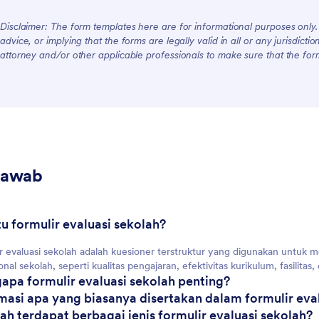
Disclaimer: The form templates here are for informational purposes only. J
advice, or implying that the forms are legally valid in all or any jurisdict
attorney and/or other applicable professionals to make sure that the fo
Jawab
itu formulir evaluasi sekolah?
r evaluasi sekolah adalah kuesioner terstruktur yang digunakan untuk
onal sekolah, seperti kualitas pengajaran, efektivitas kurikulum, fasilitas
apa formulir evaluasi sekolah penting?
rmasi apa yang biasanya disertakan dalam formulir eva
ah terdapat berbagai jenis formulir evaluasi sekolah?