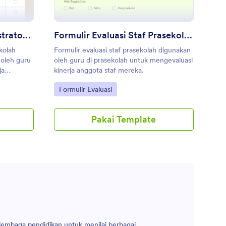
Formulir Evaluasi Administrator Sekolah
Formulir Evaluasi Staf Prasekolah
ekolah
Formulir evaluasi staf prasekolah digunakan
 oleh guru
oleh guru di prasekolah untuk mengevaluasi
ja
kinerja anggota staf mereka.
dean!
Go to Category:
Formulir Evaluasi
Pakai Template
 lembaga pendidikan untuk menilai berbagai