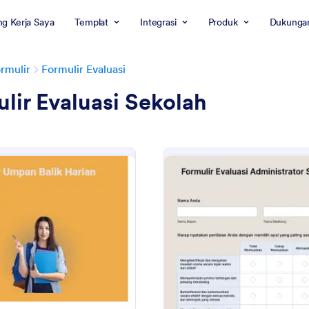
g Kerja Saya
Templat
Integrasi
Produk
Dukunga
rmulir
Formulir Evaluasi
lir Evaluasi Sekolah
: Formulir Umpan Balik Harian Siswa
: Fo
Pratinjau
Pratinjau