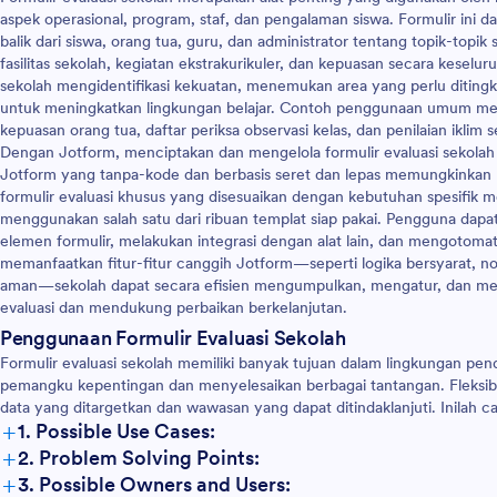
dan bagikan dengan siswa.
aspek operasional, program, staf, dan pengalaman siswa. Formulir in
unakan formulir kertas?
balik dari siswa, orang tua, guru, dan administrator tentang topik-topik s
orm, Anda dapat mengirim
fasilitas sekolah, kegiatan ekstrakurikuler, dan kepuasan secara kesel
a ke akun Gmail, Google Drive,
sekolah mengidentifikasi kekuatan, menemukan area yang perlu diting
x, atau Evernote Anda,
untuk meningkatkan lingkungan belajar. Contoh penggunaan umum melipu
 secara otomatis dengan
kepuasan orang tua, daftar periksa observasi kelas, dan penilaian iklim s
an dan pengingat email kami,
Dengan Jotform, menciptakan dan mengelola formulir evaluasi sekolah
mencetak salinan jawaban
Jotform yang tanpa-kode dan berbasis seret dan lepas memungkinka
imkan Formulir Umpan Balik
formulir evaluasi khusus yang disesuaikan dengan kebutuhan spesifik 
 gratis kepada siswa Anda
menggunakan salah satu dari ribuan templat siap pakai. Pengguna da
orm.
elemen formulir, melakukan integrasi dengan alat lain, dan mengotomat
memanfaatkan fitur-fitur canggih Jotform—seperti logika bersyarat, no
aman—sekolah dapat secara efisien mengumpulkan, mengatur, dan me
evaluasi dan mendukung perbaikan berkelanjutan.
Penggunaan Formulir Evaluasi Sekolah
Formulir evaluasi sekolah memiliki banyak tujuan dalam lingkungan p
pemangku kepentingan dan menyelesaikan berbagai tantangan. Fleksib
data yang ditargetkan dan wawasan yang dapat ditindaklanjuti. Inilah 
+
1. Possible Use Cases:
+
2. Problem Solving Points:
+
3. Possible Owners and Users: