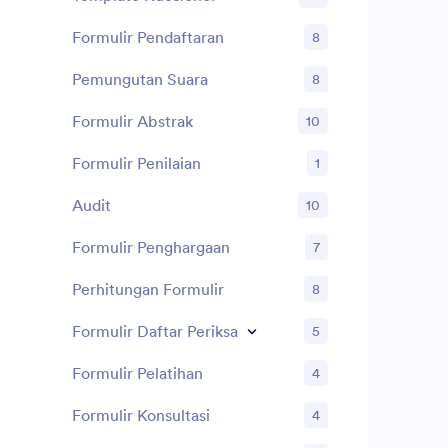
templatnya, 
Bosan mengg
Formulir Pendaftaran
8
Dengan Jotf
respons sisw
Pemungutan Suara
8
Dropbox, Bo
mengaturnya
Formulir Abstrak
10
pemberitahu
dan bahkan 
Formulir Penilaian
1
mereka! Kir
Harian Siswa
Audit
10
dengan Jotf
Formulir Penghargaan
7
Perhitungan Formulir
8
Formulir Daftar Periksa
5
Formulir Pelatihan
4
Formulir Konsultasi
4