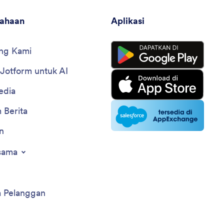
sahaan
Aplikasi
ng Kami
 Jotform untuk AI
edia
 Berita
n
sama
a Pelanggan