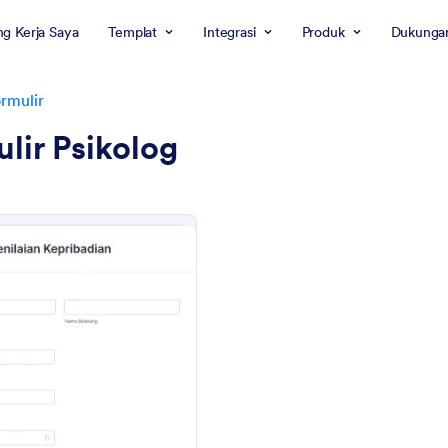
g Kerja Saya
Templat
Integrasi
Produk
Dukunga
rmulir
lir Psikolog
: Formulir Penilaian Kepribadian
Pratinjau