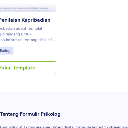
Penilaian Kepribadian
pribadian adalah templat
g dirancang untuk
 informasi tentang sifat-sifat,
 dan kecenderungan kepribadian
gory:
ikolog
Pakai Template
Tentang Formulir Psikolog
Psychologist Forms are specialized digital forms designed to streamline