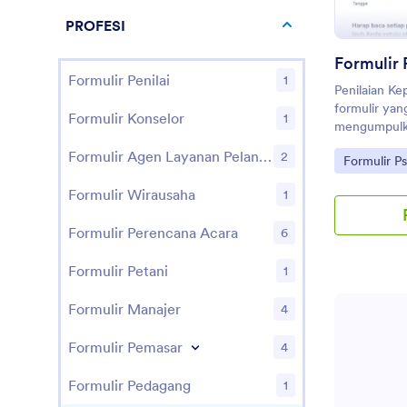
PROFESI
Formulir 
Formulir Penilai
1
Penilaian Ke
formulir yan
Formulir Konselor
1
mengumpulkan
preferensi,
Formulir Agen Layanan Pelanggan
2
Go to Cate
Formulir Ps
seseorang.
Formulir Wirausaha
1
Formulir Perencana Acara
6
Formulir Petani
1
Formulir Manajer
4
Formulir Pemasar
4
Formulir Pedagang
1