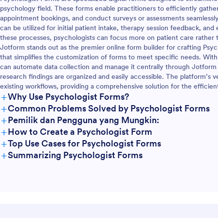
psychology field. These forms enable practitioners to efficiently gather
appointment bookings, and conduct surveys or assessments seamlessly.
can be utilized for initial patient intake, therapy session feedback, and 
these processes, psychologists can focus more on patient care rather t
Jotform stands out as the premier online form builder for crafting Psych
that simplifies the customization of forms to meet specific needs. Wit
can automate data collection and manage it centrally through Jotform 
research findings are organized and easily accessible. The platform’s ver
existing workflows, providing a comprehensive solution for the efficient
+
Why Use Psychologist Forms?
+
Common Problems Solved by Psychologist Forms
+
Pemilik dan Pengguna yang Mungkin:
+
How to Create a Psychologist Form
+
Top Use Cases for Psychologist Forms
+
Summarizing Psychologist Forms
For Managers
For Teams