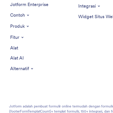
Jotform Enterprise
Integrasi
Contoh
Widget Situs We
Produk
Fitur
Alat
Alat AI
Alternatif
Jotform adalah pembuat formulir online termudah dengan formulir
{footerFormTemplatCount}+ templat formulir, 150+ integrasi, dan