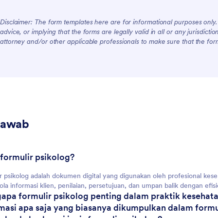
For Customers
Disclaimer: The form templates here are for informational purposes only. J
advice, or implying that the forms are legally valid in all or any jurisdict
attorney and/or other applicable professionals to make sure that the fo
Jawab
 formulir psikolog?
r psikolog adalah dokumen digital yang digunakan oleh profesional k
la informasi klien, penilaian, persetujuan, dan umpan balik dengan efi
apa formulir psikolog penting dalam praktik kesehat
rmasi apa saja yang biasanya dikumpulkan dalam formu