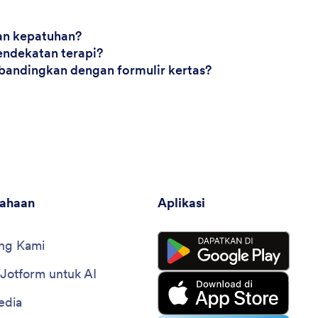
an kepatuhan?
endekatan terapi?
ibandingkan dengan formulir kertas?
sahaan
Aplikasi
ng Kami
 Jotform untuk AI
edia