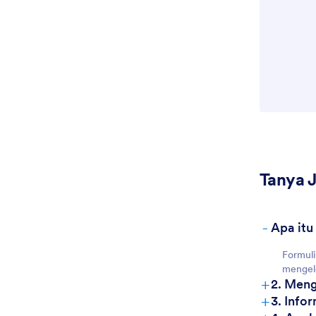
Tanya 
-
Apa itu
Formuli
mengelo
+
2. Meng
+
3. Info