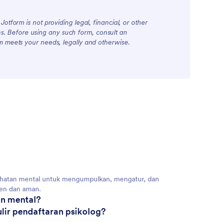
otform is not providing legal, financial, or other
ions. Before using any such form, consult an
rm meets your needs, legally and otherwise.
esehatan mental untuk mengumpulkan, mengatur, dan
sien dan aman.
an mental?
lir pendaftaran psikolog?