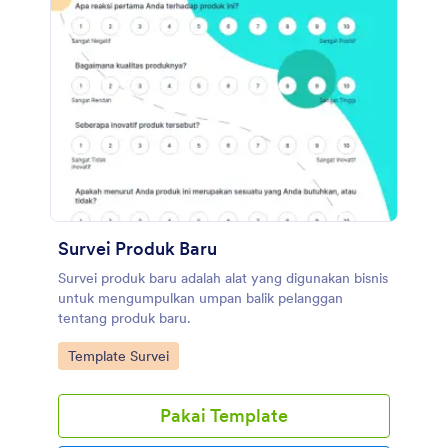
Survei Produk Baru
Survei produk baru adalah alat yang digunakan bisnis
untuk mengumpulkan umpan balik pelanggan
tentang produk baru.
Go to Category:
Template Survei
Pakai Template