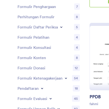
Formulir Penghargaan
7
Perhitungan Formulir
8
Formulir Daftar Periksa
5
Formulir Pelatihan
4
Formulir Konsultasi
4
Formulir Konten
8
Formulir Donasi
12
Formulir Ketenagakerjaan
54
Pendaftaran
18
PPDB
Formulir Evaluasi
45
fahmi
Formulir Umpan Balik
40