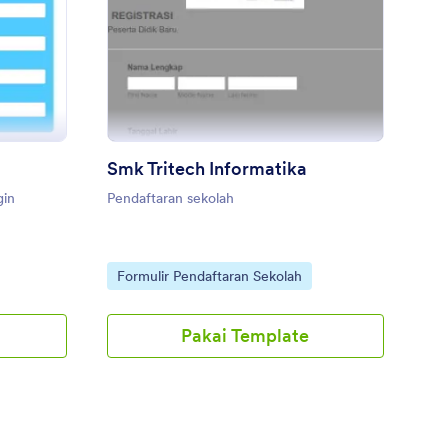
IAMIS
DB MI Al Badri
: Smk Tritech Informat
Pratinjau
Smk Tritech Informatika
gin
Pendaftaran sekolah
Go to Category:
Formulir Pendaftaran Sekolah
Pakai Template