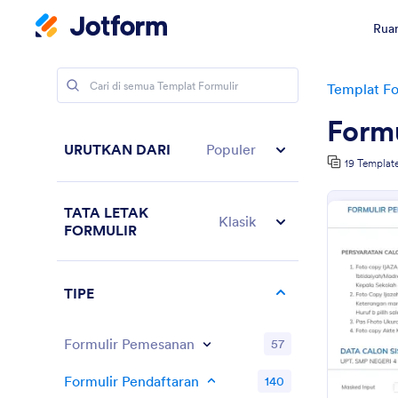
Ruan
Templat Fo
Formu
URUTKAN DARI
Populer
19 Templat
TATA LETAK
Klasik
FORMULIR
TIPE
Formulir Pemesanan
57
Formulir Pendaftaran
140