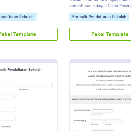
pendaftaran sebagai Calon Pesert
Baru di MAS Daarul Fataa TA. 2
gory:
Go to Category:
endaftaran Sekolah
Formulir Pendaftaran Sekolah
Salam sehat dan tetap produktif!
Pakai Template
Pakai Template
: Formulir Aplikasi Pendaftaran Sekolah
: Fo
Pratinjau
Pratinjau