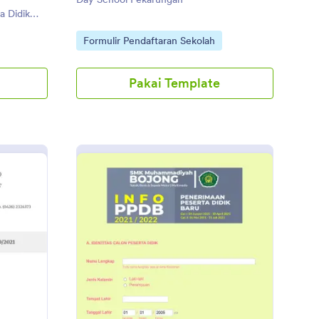
a Didik
020/2021.
Go to Category:
Formulir Pendaftaran Sekolah
Pakai Template
rmulir Pendaftaran Mahasiswa Baru
: Ppdb Smk Muhamma
Pratinjau