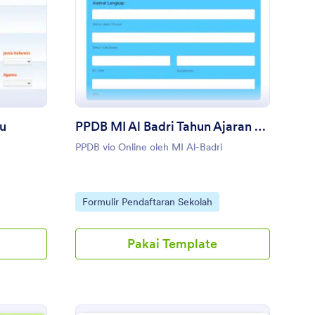
rmulir Calon Siswa Baru
: PPDB MI Al Badri Ta
Pratinjau
ru
PPDB MI Al Badri Tahun Ajaran 2022 2023
PPDB vio Online oleh MI Al-Badri
Go to Category:
Formulir Pendaftaran Sekolah
Pakai Template