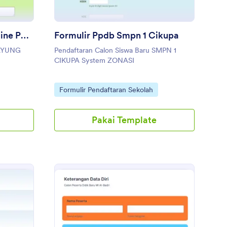
Formulir Pendaftaran Online Ppdb Sma Negeri 1 Payung
Formulir Ppdb Smpn 1 Cikupa
PAYUNG
Pendaftaran Calon Siswa Baru SMPN 1
CIKUPA System ZONASI
Go to Category:
Formulir Pendaftaran Sekolah
Pakai Template