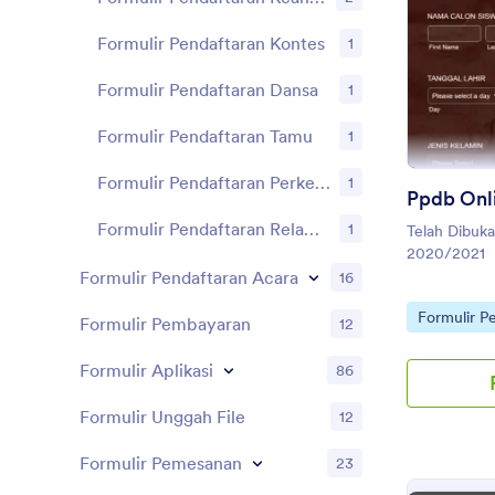
Formulir Pendaftaran Kontes
1
Formulir Pendaftaran Dansa
1
Formulir Pendaftaran Tamu
1
Formulir Pendaftaran Perkemahan
1
Formulir Pendaftaran Relawan
1
Telah Dibuka
2020/2021
Formulir Pendaftaran Acara
16
Go to Cate
Formulir P
Formulir Pembayaran
12
Formulir Aplikasi
86
Formulir Unggah File
12
Formulir Pemesanan
23