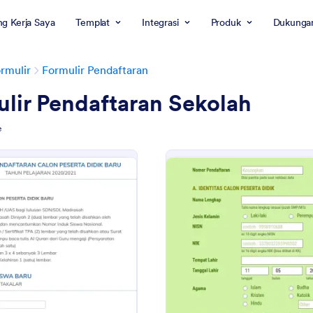
g Kerja Saya
Templat
Integrasi
Produk
Dukunga
rmulir
Formulir Pendaftaran
lir Pendaftaran Sekolah
e
: Formulir Ppdb 2020
: Fo
Pratinjau
Pratinjau