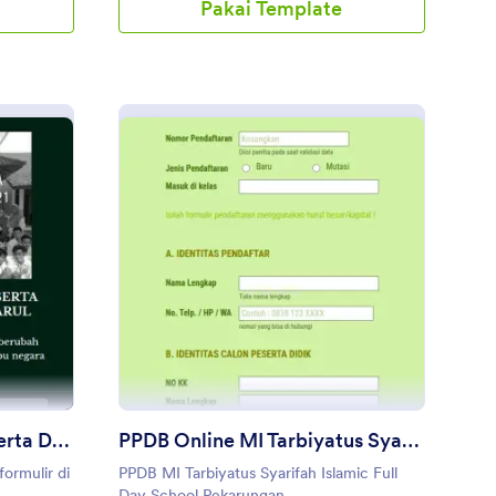
Pakai Template
rmulir Penerimaan Peserta Didik Baru (Ppdb) Mas Daarul Fataa
: PPDB Online MI Tarb
Pratinjau
Formulir Penerimaan Peserta Didik Baru (Ppdb) Mas Daarul Fataa Ta. 2020/2021
PPDB Online MI Tarbiyatus Syarifah Pekarungan
formulir di
PPDB MI Tarbiyatus Syarifah Islamic Full
Day School Pekarungan