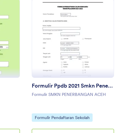
rmulir PPDB
: Formulir Ppdb 2021
Pratinjau
Formulir Ppdb 2021 Smkn Penerbangan Aceh
Formulir SMKN PENERBANGAN ACEH
Go to Category:
Formulir Pendaftaran Sekolah