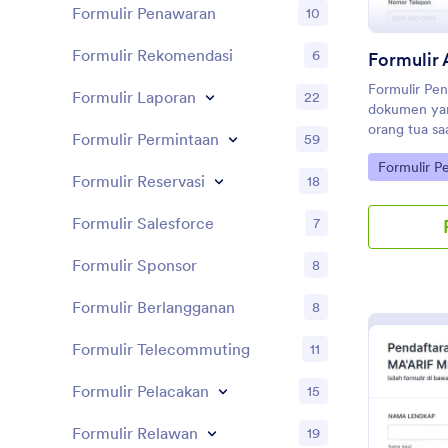
Formulir Penawaran
10
Formulir Rekomendasi
6
Formulir Pen
Formulir Laporan
22
dokumen yan
orang tua sa
Formulir Permintaan
59
Formulir ini
Go to Cate
Formulir P
informasi pe
Formulir Reservasi
18
termasuk lata
kondisi kese
Formulir Salesforce
7
Pendaftaran 
yang meminta
Formulir Sponsor
8
kelamin, kont
nama sekolah
Formulir Berlangganan
8
Templat ini 
tua atau wali
Formulir Telecommuting
diperlukan, 
11
templat form
kesehatan si
Formulir Pelacakan
15
pengobatan,
rawat inap s
Formulir Relawan
19