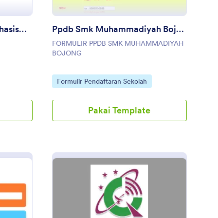
Formulir Pendaftaran Mahasiswa Baru
Ppdb Smk Muhammadiyah Bojong
FORMULIR PPDB SMK MUHAMMADIYAH
BOJONG
Go to Category:
Formulir Pendaftaran Sekolah
Pakai Template