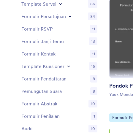
Template Survei
86
Formulir Persetujuan
84
Formulir RSVP
11
Formulir Janji Temu
13
Formulir Kontak
11
Template Kuesioner
16
Formulir Pendaftaran
8
Pemungutan Suara
8
Yuuk Mondok
Formulir Abstrak
10
Formulir Penilaian
1
Go to Cate
Formulir P
Audit
10