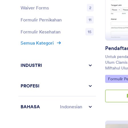
yang perlu d
Templat formu
Waiver Forms
2
untuk rincia
ini memverif
Formulir Pernikahan
11
menerima vak
Templat ini
Formulir Kesehatan
15
untuk menang
orang tua ata
Semua Kategori
Untuk penda
Ulum Ciamis
INDUSTRI
Miftahul Ul
Baregbeg Ci
Go to Cate
Formulir P
PROFESI
BAHASA
Indonesian