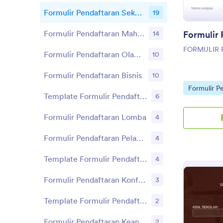
Formulir Pendaftaran Sekolah
19
Formulir Pendaftaran Mahasiswa
14
Formulir
FORMULIR 
Formulir Pendaftaran Olahraga
10
Formulir Pendaftaran Bisnis
10
Go to Cate
Formulir P
Template Formulir Pendaftaran Pasien
6
Formulir Pendaftaran Lomba
4
Formulir Pendaftaran Pelanggan
4
Template Formulir Pendaftaran Workshop
4
Formulir Pendaftaran Konferensi
3
Template Formulir Pendaftaran Kursus
2
Formulir Pendaftaran Keanggotaan
2