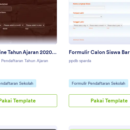
: Ppdb Online Tahun Ajaran 2020/2021
: Fo
Pratinjau
Pratinjau
Ppdb Online Tahun Ajaran 2020/2021
Formulir Calon Siswa Ba
 Pendaftaran Tahun Ajaran
ppdb sparda
gory:
Go to Category:
endaftaran Sekolah
Formulir Pendaftaran Sekolah
Pakai Template
Pakai Template