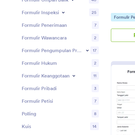
Formulir Inspeksi
25
Go to Cate
Formulir P
Formulir Penerimaan
7
Formulir Wawancara
2
Formulir Pengumpulan Prospek
17
Formulir Hukum
2
Formulir Keanggotaan
11
Formulir Pribadi
3
Formulir Petisi
7
Polling
8
Kuis
14