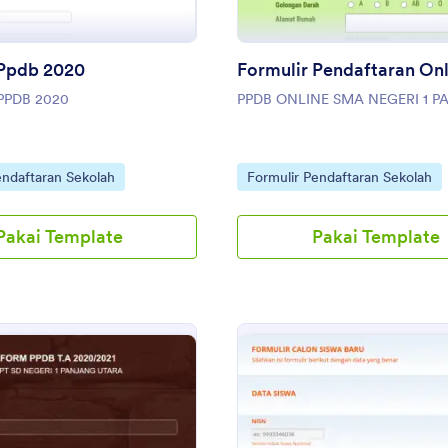
 Ppdb 2020
PPDB 2020
PPDB ONLINE SMA NEGERI 1 
gory:
Go to Category:
endaftaran Sekolah
Formulir Pendaftaran Sekolah
Pakai Template
Pakai Template