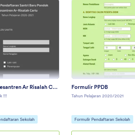
: Pondok Pesantren Ar Risalah Cariu
: Fo
Pratinjau
Pratinjau
Pondok Pesantren Ar Risalah Cariu
Formulir PPDB
 !!!
Tahun Pelajaran 2020/2021
gory:
Go to Category:
endaftaran Sekolah
Formulir Pendaftaran Sekolah