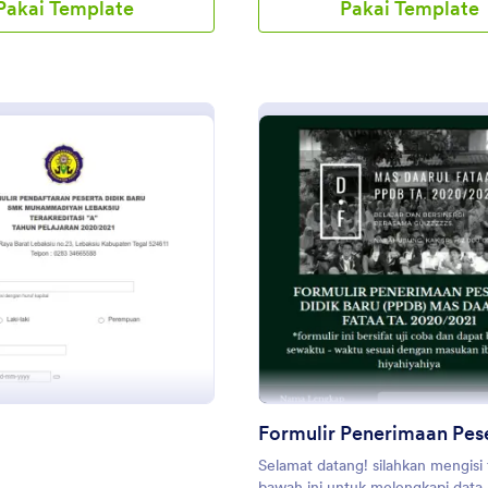
Pakai Template
Pakai Template
: PPDB
: Fo
Pratinjau
Pratinjau
Selamat datang! silahkan mengisi 
bawah ini untuk melengkapi data