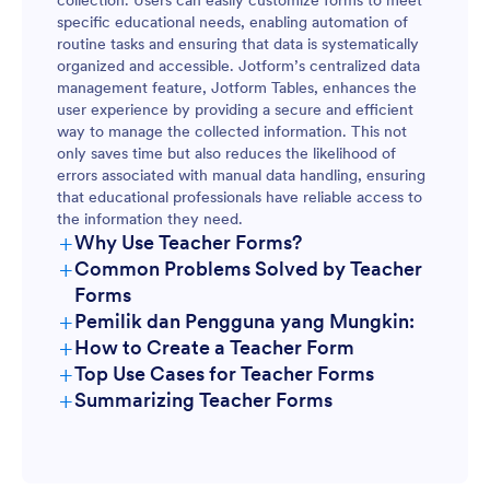
collection. Users can easily customize forms to meet
specific educational needs, enabling automation of
routine tasks and ensuring that data is systematically
organized and accessible. Jotform’s centralized data
management feature, Jotform Tables, enhances the
user experience by providing a secure and efficient
way to manage the collected information. This not
only saves time but also reduces the likelihood of
errors associated with manual data handling, ensuring
that educational professionals have reliable access to
the information they need.
+
Why Use Teacher Forms?
+
Common Problems Solved by Teacher
Forms
+
Pemilik dan Pengguna yang Mungkin:
+
How to Create a Teacher Form
+
Top Use Cases for Teacher Forms
+
Summarizing Teacher Forms
For Managers