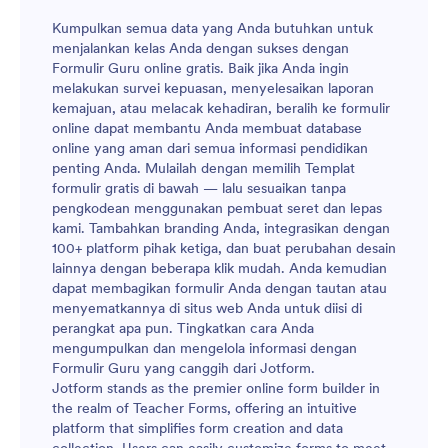
Kumpulkan semua data yang Anda butuhkan untuk
menjalankan kelas Anda dengan sukses dengan
Formulir Guru online gratis. Baik jika Anda ingin
melakukan survei kepuasan, menyelesaikan laporan
kemajuan, atau melacak kehadiran, beralih ke formulir
online dapat membantu Anda membuat database
online yang aman dari semua informasi pendidikan
penting Anda. Mulailah dengan memilih Templat
formulir gratis di bawah — lalu sesuaikan tanpa
pengkodean menggunakan pembuat seret dan lepas
kami. Tambahkan branding Anda, integrasikan dengan
100+ platform pihak ketiga, dan buat perubahan desain
lainnya dengan beberapa klik mudah. Anda kemudian
dapat membagikan formulir Anda dengan tautan atau
menyematkannya di situs web Anda untuk diisi di
perangkat apa pun. Tingkatkan cara Anda
mengumpulkan dan mengelola informasi dengan
Formulir Guru yang canggih dari Jotform.
Jotform stands as the premier online form builder in
the realm of Teacher Forms, offering an intuitive
platform that simplifies form creation and data