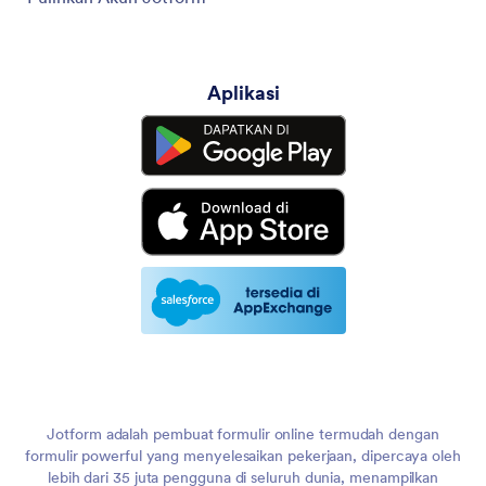
Aplikasi
Jotform adalah pembuat formulir online termudah dengan
formulir powerful yang menyelesaikan pekerjaan, dipercaya oleh
lebih dari 35 juta pengguna di seluruh dunia, menampilkan