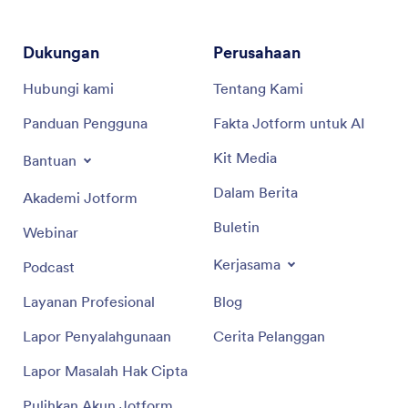
Dukungan
Perusahaan
Hubungi kami
Tentang Kami
Panduan Pengguna
Fakta Jotform untuk AI
Kit Media
Bantuan
Dalam Berita
Akademi Jotform
Buletin
Webinar
Kerjasama
Podcast
Layanan Profesional
Blog
Lapor Penyalahgunaan
Cerita Pelanggan
Lapor Masalah Hak Cipta
Pulihkan Akun Jotform