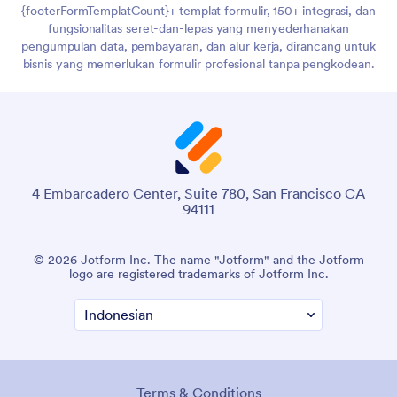
{footerFormTemplatCount}+ templat formulir, 150+ integrasi, dan
fungsionalitas seret-dan-lepas yang menyederhanakan
pengumpulan data, pembayaran, dan alur kerja, dirancang untuk
bisnis yang memerlukan formulir profesional tanpa pengkodean.
4 Embarcadero Center, Suite 780, San Francisco CA
94111
© 2026 Jotform Inc. The name "Jotform" and the Jotform
logo are registered trademarks of Jotform Inc.
Terms & Conditions