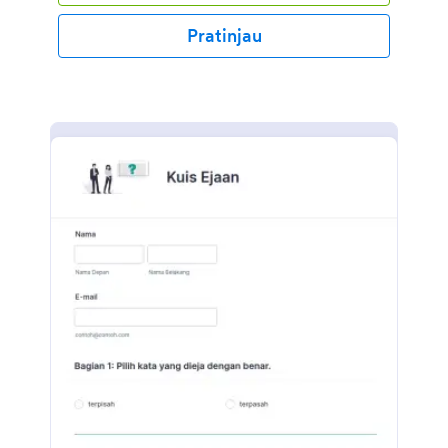
Pratinjau