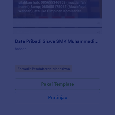
Data Pribadi Siswa SMK Muhammadiyah 1 Surabaya
hahaha
Go to Category:
Formulir Pendaftaran Mahasiswa
Pakai Template
Pratinjau