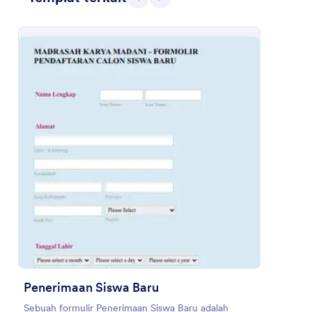
Sebelumnya
Berikut
Formulir PPDB
Tahun Pelajaran 2020/2021
Go to Category:
Formulir Pendaftaran Mahasiswa
Pakai Template
Pratinjau
Penerimaan Siswa Baru
Sebuah formulir Penerimaan Siswa Baru adalah