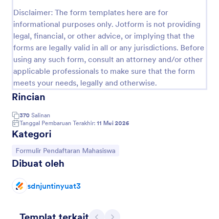
Disclaimer: The form templates here are for
informational purposes only. Jotform is not providing
Pratinjau
legal, financial, or other advice, or implying that the
forms are legally valid in all or any jurisdictions. Before
using any such form, consult an attorney and/or other
applicable professionals to make sure that the form
meets your needs, legally and otherwise.
Rincian
370
Salinan
Tanggal Pembaruan Terakhir:
11 Mei 2026
Kategori
Buka Kategori:
Formulir Pendaftaran Mahasiswa
Dibuat oleh
sdnjuntinyuat3
Templat terkait