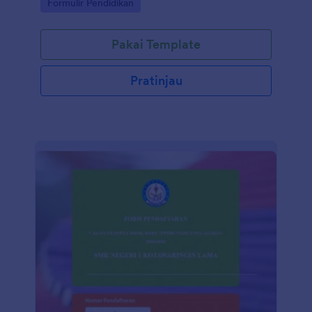
Go to Category:
Formulir Pendidikan
alamat.
Pakai Template
Pratinjau