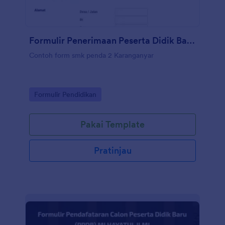
Formulir Penerimaan Peserta Didik Baru Smk Penda 2 Karanganyar
Contoh form smk penda 2 Karanganyar
Go to Category:
Formulir Pendidikan
Pakai Template
Pratinjau