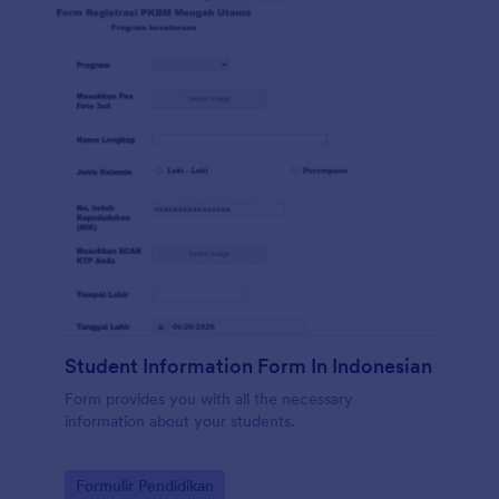
Student Information Form In Indonesian
Form provides you with all the necessary
information about your students.
Go to Category:
Formulir Pendidikan