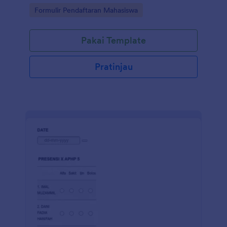
Go to Category:
Formulir Pendaftaran Mahasiswa
Pakai Template
Pratinjau