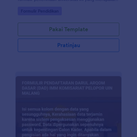
jenis formulir penerimaan umum untuk mahasiswa
Go to Category:
Formulir Pendidikan
internasional atau mahasiswa pindahan domestik.
Pakai Template
Pratinjau