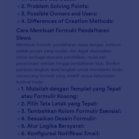
+
2. Problem Solving Points:
+
3. Possible Owners and Users:
kamp musim panas
+
4. Differences of Creation Methods:
Cara Membuat Formulir Pendaftaran
Siswa
Membuat formulir pendaftaran siswa dengan Jotform
adalah proses yang mudah dan dapat disesuaikan
untuk berbagai skenario pendidikan, mulai dari
penerimaan sekolah hingga pendaftaran klub. Berikut
panduan langkah demi langkah untuk membantu Anda
merancang formulir yang efektif sesuai kebutuhan
institusi Anda:
+
1. Mulailah dengan Templat yang Tepat
atau Formulir Kosong:
+
2. Pilih Tata Letak yang Tepat:
+
3. Tambahkan Kolom Formulir Esensial:
+
4. Sesuaikan Desain Formulir:
+
5. Atur Logika Bersyarat:
+
6. Konfigurasi Notifikasi Email: