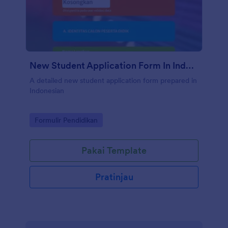
New Student Application Form In Indonesian
A detailed new student application form prepared in
Indonesian
Go to Category:
Formulir Pendidikan
Pakai Template
Pratinjau