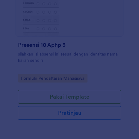
Presensi 10 Aphp 5
silahkan isi absensi ini sesuai dengan identitas nama
kalian sendiri
Go to Category:
Formulir Pendaftaran Mahasiswa
Pakai Template
Pratinjau