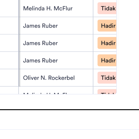
:
at Demo