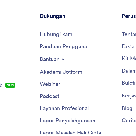
Dukungan
Peru
Hubungi kami
Tenta
Panduan Pengguna
Fakta
Kit M
Bantuan
Dalam
Akademi Jotform
Buleti
Webinar
b
NEW
Kerja
Podcast
Layanan Profesional
Blog
Lapor Penyalahgunaan
Cerit
Lapor Masalah Hak Cipta