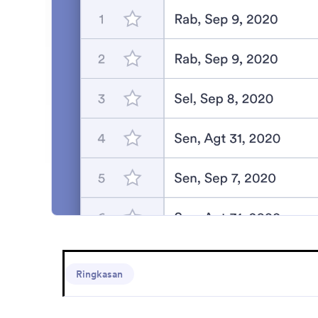
Lih
Ringkasan