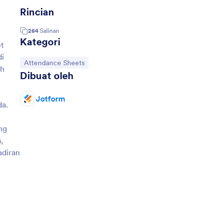
Rincian
264
Salinan
Kategori
et
di
Buka Kategori:
Attendance Sheets
uh
Dibuat oleh
Jotform
da.
ng
,
adiran