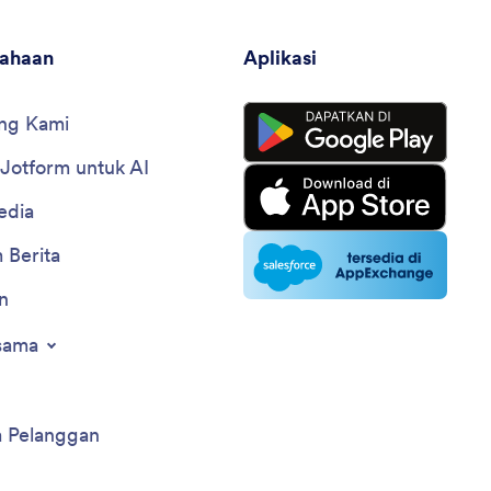
sahaan
Aplikasi
ng Kami
 Jotform untuk AI
edia
 Berita
n
sama
a Pelanggan