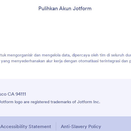
Pulihkan Akun Jotform
uk mengorganisir dan mengelola data, dipercaya oleh tim di seluruh duni
kai yang menyederhanakan alur kerja dengan otomatisasi terintegrasi d
sco CA 94111
tform logo are registered trademarks of Jotform Inc.
Accessibility Statement
Anti-Slavery Policy