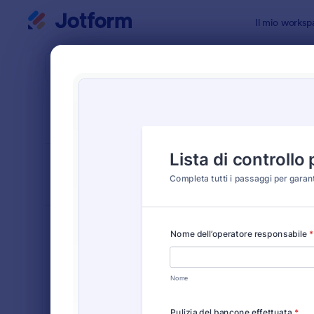
Inizio del dialogo
Il mio worksp
Modelli di
Modul
ORDINA PER
Popolari
314 Templa
LAYOUT DEL
Classico
MODULO
TIPOLOGIA
Moduli Ordine
552
Moduli di Registrazione
453