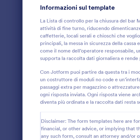
Informazioni sul template
Moduli di Iscrizione
55
La Lista di controllo per la chiusura del bar
Votazione
19
attività di fine turno, riducendo dimenticanz
caffetterie, locali serali e chioschi che vog
Moduli Riassunto
5
principali, la messa in sicurezza della cassa 
come il nome dell’operatore responsabile, un
Moduli di Approvazione
85
Lista Di 
supporta la raccolta dati giornaliera e rende
Moduli di valutazione
131
Raccogli e d
correttive c
Con Jotform puoi partire da questa tra i mode
Moduli di Presenza
15
Controllo Qua
un costruttore di moduli no code e un’interfac
produttivi e 
passaggi extra per magazzino o attrezzature e
Go to Cate
Moduli List
Revisione
standardizzar
47
ogni risposta inviata. Ogni risposta viene arc
verifiche ne
diventa più ordinata e la raccolta dati resta
Moduli di autorizzazione
117
Moduli Premiazione
8
Disclaimer: The form templates here are for 
financial, or other advice, or implying that th
Moduli per il Black Friday
4
any such form, consult an attorney and/or o