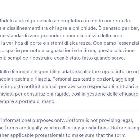
: Lista Di Controllo Qualità Form
: M
Anteprima
Anteprima
 Modulo aiuta il personale a completare in modo coerente le
e e disallineamenti tra chi apre e chi chiude. È pensato per bar,
liono standardizzare procedure come la pulizia delle aree
e la verifica di porte e sistemi di sicurezza. Con campi essenzial
o spazio per note e segnalazioni e la firma, questa soluzione
Controllo Qualità Form
 più semplice ricostruire cosa è stato fatto quando serve.
ocumenta ispezioni e azioni
Registra e organizza gli interventi
on il Modulo Checklist di
manutenzione preventiva dei clim
llo di modulo disponibili e adattarla alle tue regole interne c
lità, ideale per reparti
con la Lista di controllo per la
cia trascina e rilascia. Personalizza testi e opzioni, aggiungi
servizi che vogliono
manutenzione preventiva degli im
 imposta notifiche email per avvisare responsabili e titolari a
gory:
Go to Category:
e di Controllo
Moduli Liste di Controllo
e la raccolta dati e tracciare le
climatizzazione, utile per tecnici e
hiviata per consultazioni rapide, così la gestione delle chiusure
l tempo.
manager che gestiscono più sedi 
 sempre a portata di mano.
Usa Template
Usa Template
informational purposes only. Jotform is not providing legal,
e forms are legally valid in all or any jurisdictions. Before usin
ther applicable professionals to make sure that the form