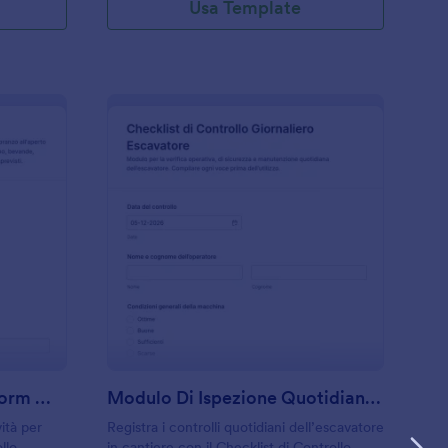
Usa Template
hecklist Per Barbecue Form 🍖🔥
: Modulo Di Ispezion
Anteprima
Checklist Per Barbecue Form 🍖🔥
Modulo Di Ispezione Quotidiana Per Escavatore
vità per
Registra i controlli quotidiani dell’escavatore
llo
in cantiere con il Checklist di Controllo