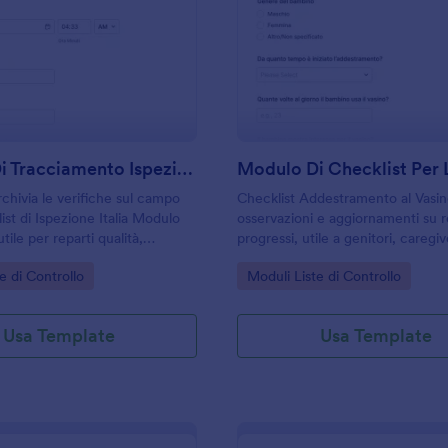
: Modulo Di Tracciamento Ispezioni
: M
Anteprima
Anteprima
Modulo Di Tracciamento Ispezioni
rchivia le verifiche sul campo
Checklist Addestramento al Vasin
ist di Ispezione Italia Modulo
osservazioni e aggiornamenti su r
tile per reparti qualità,
progressi, utile a genitori, caregive
 manutenzione che vogliono
per coordinare la raccolta dati on
gory:
Go to Category:
e di Controllo
Moduli Liste di Controllo
e la raccolta dati e gestire ogni
Jotform.
modo ordinato.
Usa Template
Usa Template