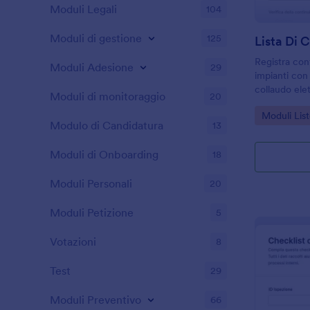
Moduli Legali
104
Moduli di gestione
125
Registra contr
Moduli Adesione
29
impianti con l
collaudo ele
Moduli di monitoraggio
20
a tecnici e a
Go to Cate
Moduli List
gestione di 
Modulo di Candidatura
13
Moduli di Onboarding
18
Moduli Personali
20
Moduli Petizione
5
Votazioni
8
Test
29
Moduli Preventivo
66