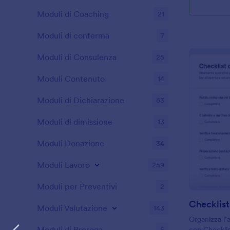
Moduli di Coaching
21
Moduli di conferma
7
Moduli di Consulenza
25
Moduli Contenuto
14
Moduli di Dichiarazione
63
Moduli di dimissione
13
Moduli Donazione
34
Moduli Lavoro
259
Moduli per Preventivi
2
Checklist
Moduli Valutazione
143
Organizza l’
Moduli di Proroga
5
con Checklis