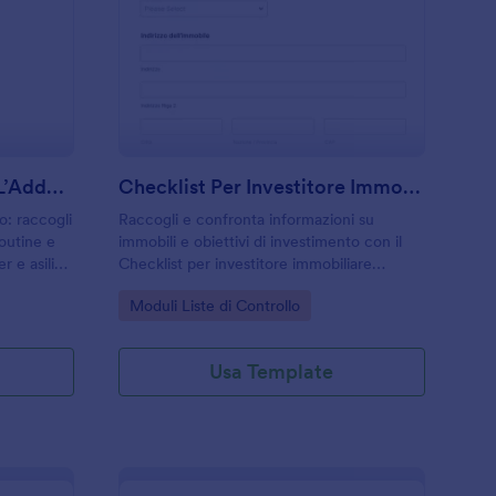
odulo Di Checklist Per L’Addestramento Al Vasino
: Checklist Per Inves
Anteprima
Modulo Di Checklist Per L’Addestramento Al Vasino
Checklist Per Investitore Immobiliare Form
o: raccogli
Raccogli e confronta informazioni su
outine e
immobili e obiettivi di investimento con il
r e asili
Checklist per investitore immobiliare
line con
Modulo di Jotform, ideale per investitori,
Go to Category:
Moduli Liste di Controllo
consulenti e professionisti che gestiscono la
raccolta dati online.
Usa Template