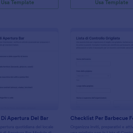
Usa Template
Usa Template
: Checklist Di Apertura Del Bar
: C
Anteprima
Anteprima
 Di Apertura Del Bar
apertura quotidiana del locale
Organizza inviti, preparativi e atti
t di Apertura Bar Modulo di
una grigliata con la Lista di Contro