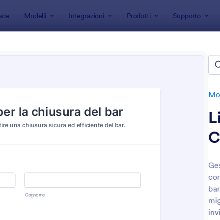
ace
Modelli
Integrazioni
Prodotti
Supporto
 modulo
Moduli Liste di Controllo
i Liste di Controllo
te
Mod
L
C
Ges
con
: Lista Di Controllo Manutenzione Hotel
: M
Anteprima
Anteprima
bar
mig
inv