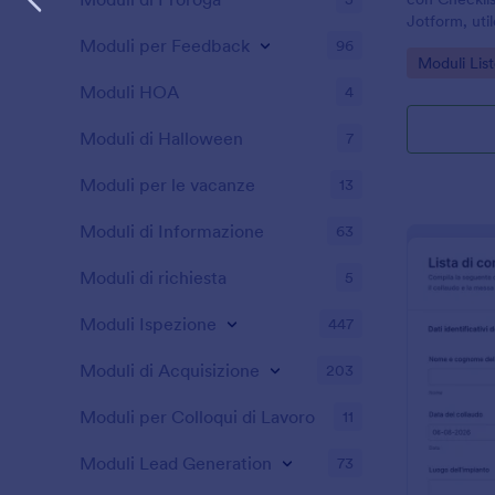
Jotform, util
raccolta dati 
Moduli per Feedback
96
Go to Cate
Moduli List
conservare o
Moduli HOA
4
Moduli di Halloween
7
Moduli per le vacanze
13
Moduli di Informazione
63
Moduli di richiesta
5
Moduli Ispezione
447
Moduli di Acquisizione
203
Moduli per Colloqui di Lavoro
11
Moduli Lead Generation
73