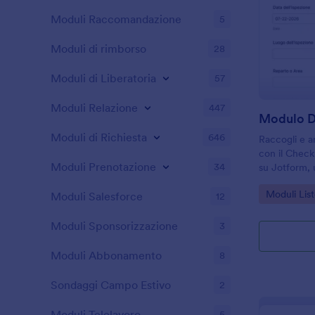
Moduli Raccomandazione
5
Moduli di rimborso
28
Moduli di Liberatoria
57
Moduli Relazione
447
Moduli di Richiesta
646
Raccogli e a
con il Checkl
Moduli Prenotazione
34
su Jotform, u
sicurezza e
Go to Cate
Moduli List
standardizzar
Moduli Salesforce
12
risposta in 
Moduli Sponsorizzazione
3
Moduli Abbonamento
8
Sondaggi Campo Estivo
2
Moduli Telelavoro
5