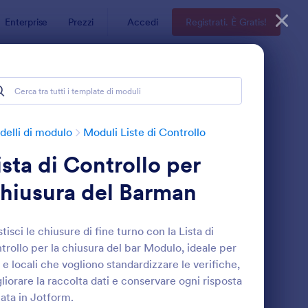
Enterprise
Prezzi
Accedi
Registrati. È Gratis!
elli di modulo
Moduli Liste di Controllo
ista di Controllo per
hiusura del Barman
tisci le chiusure di fine turno con la Lista di
trollo per la chiusura del bar Modulo, ideale per
odulo Di Ispezione Per Pulizie
: Lista Di Controllo
Anteprima
 e locali che vogliono standardizzare le verifiche,
liorare la raccolta dati e conservare ogni risposta
iata in Jotform.