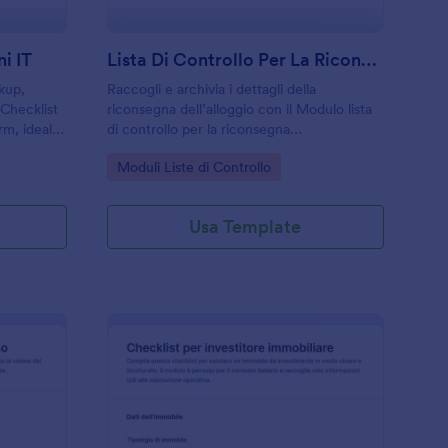
i IT
Lista Di Controllo Per La Riconsegna Dell'appartamento
ckup,
Raccogli e archivia i dettagli della
 Checklist
riconsegna dell’alloggio con il Modulo lista
rm, ideale
di controllo per la riconsegna
he
dell'appartamento, ideale per locatori,
Go to Category:
Moduli Liste di Controllo
a dati e le
agenzie e gestione immobiliare che
vogliono una raccolta dati ordinata con
Jotform.
Usa Template