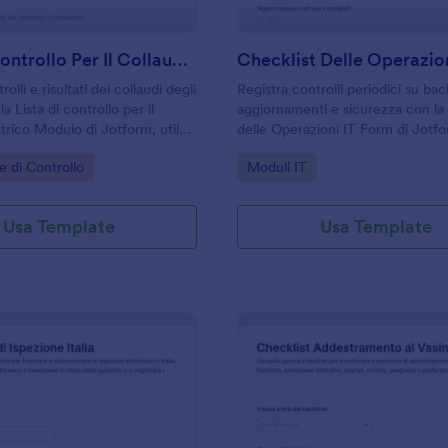
Lista Di Controllo Per Il Collaudo Elettrico
Checklist Delle Operazion
olli e risultati dei collaudi degli
Registra controlli periodici su ba
a Lista di controllo per il
aggiornamenti e sicurezza con la
ttrico Modulo di Jotform, utile
delle Operazioni IT Form di Jotfo
ziende per la raccolta dati e la
per team informatici e aziende c
gory:
Go to Category:
e di Controllo
Moduli IT
ogni invio del modulo.
vogliono standardizzare la raccolt
verifiche interne.
Usa Template
Usa Template