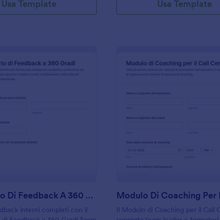
Usa Template
Usa Template
: Sondaggio Di Feedback A 360 Gradi
: M
Anteprima
Anteprima
Sondaggio Di Feedback A 360 Gradi
dback interni completi con il
Il Modulo di Coaching per il Call
o di Feedback a 360 Gradi Form
supporta team leader e formatori