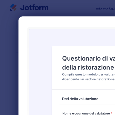
Inizio del dialogo
Il mio worksp
Modelli di
Modul
ORDINA PER
Popolari
68 Templat
LAYOUT DEL
Classico
MODULO
TIPOLOGIA
SETTORI