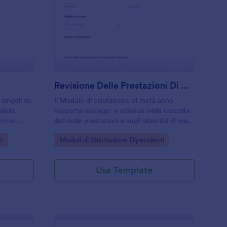
alutazione Settimanale
: Revisione Delle Pr
Anteprima
Revisione Delle Prestazioni Di Mezza Anno Survey
singoli su
Il Modulo di valutazione di metà anno
della
supporta manager e aziende nella raccolta
zione
dati sulle prestazioni e sugli obiettivi di metà
 reparti e
anno, rendendo più semplice uniformare le
Go to Category:
i
Moduli di Valutazione Dipendenti
re attività
revisioni tra team e reparti con Jotform.
Usa Template