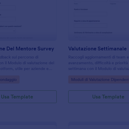
: Valutazione Del Mentore Survey
: V
Anteprima
Anteprima
one Del Mentore Survey
Valutazione Settimanale
dback sul percorso di
Raccogli aggiornamenti di team e 
n il Modulo di valutazione del
avanzamento, difficoltà e priorità 
otform, utile per aziende e
settimana con il Modulo di valuta
rmativi che vogliono
settimanale di Jotform, ideale per
gory:
Go to Category:
Sondaggio
Moduli di Valutazione Dipendent
omunicazione, supporto e
responsabili che vogliono monitora
utoraggio.
e carico di lavoro.
Usa Template
Usa Template