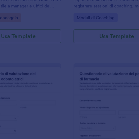
tile a manager e uffici del
registrare sessioni di coaching, m
er valutare competenze e
progressi e organizzare la raccolta
gory:
Go to Category:
Sondaggio
Moduli di Coaching
aree di miglioramento durante
modo coerente con Jotform.
azione.
Usa Template
Usa Template
: Valutazione Dipendente Odontoiatrico Form
: V
Anteprima
Anteprima