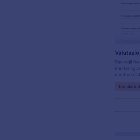
Valutazi
Raccogli fee
mentoring co
mentore di J
programmi fo
Go to Cate
Template 
migliorare c
qualità del t