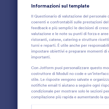
Informazioni sul template
Moduli Richiesta Trasporti
22
Il Questionario di valutazione del personale d
Moduli di Richiesta di Lavoro
20
coerenti e confrontabili sulle prestazioni del
feedback e più semplici le decisioni di cresc
Moduli per Meeting
19
valutazione e le note su punti di forza e ar
Template Modulo Domanda Venditore
15
ristoranti, catene, catering e strutture ricett
turni e reparti. È utile anche per responsabi
Moduli Prenotazione Viaggio
13
Raccogli val
impostare obiettivi e preparare momenti di 
prova con il
importanti.
Moduli Fiscali
12
Periodo di Pr
uffici del pe
Con Jotform puoi personalizzare questo mode
Moduli Registrazione Conferenza
9
Go to Cate
Moduli Ri
raccolta dati
costruttore di Moduli no code e un’interfacci
con Jotform
Infrastructure Forms
stile. Le risposte vengono salvate e organizz
6
notifiche email ti aiutano a seguire ogni ris
Moduli Domanda Sponsorizzazione
5
condizionale per mostrare solo le sezioni per
compilazione più rapida e aumentando la qual
Moduli Attività di Beneficienza
27