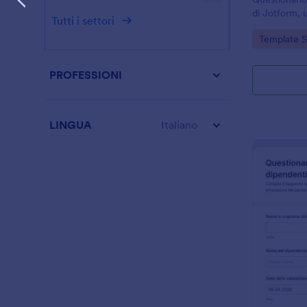
di Jotform, u
Tutti i settori
personale p
Go to Cate
Template 
individuare 
cicli di valut
PROFESSIONI
LINGUA
Italiano