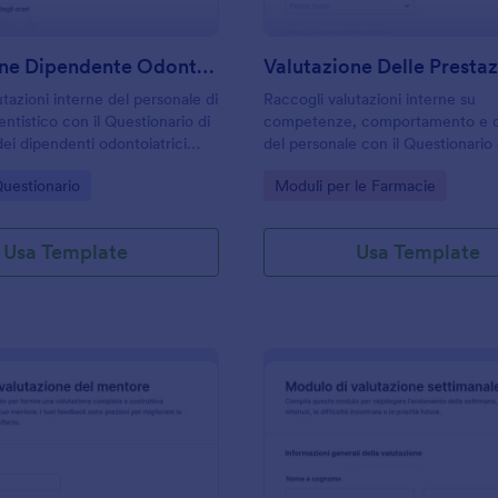
Valutazione Dipendente Odontoiatrico Form
tazioni interne del personale di
Raccogli valutazioni interne su
ntistico con il Questionario di
competenze, comportamento e ob
dei dipendenti odontoiatrici
del personale con il Questionario 
modello di modulo Jotform per
valutazione del personale di farma
gory:
Go to Category:
uestionario
Moduli per le Farmacie
ati e la gestione di ogni risposta
per titolari e responsabili che vog
nato.
gestire revisioni periodiche in m
coerente.
Usa Template
Usa Template