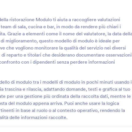
: Modulo Di Valutazione Del Periodo Di Prova
: V
Anteprima
Anteprima
ella ristorazione Modulo ti aiuta a raccogliere valutazioni
 team di sala, cucina e bar, in modo da rendere più chiari i
ita. Grazie a elementi come il nome del valutatore, la data dell
ee di miglioramento, questo modello di modulo è ideale per
ive che vogliono monitorare la qualità del servizio nei diversi
Modulo Di Valutazione Del Periodo Di Prova
li di reparto e titolari che desiderano documentare osservazioni
utazioni coerenti del periodo di
Raccogli feedback su leadership,
confronto con i dipendenti senza perdere informazioni
 Modulo di Valutazione del
comunicazione e gestione dei res
ova, ideale per responsabili e
con il Questionario di valutazione
rsonale che vogliono gestire la
supervisore di Jotform, utile per
llo di modulo tra i modelli di modulo in pochi minuti usando i
gory:
Go to Category:
sorse Umane
Template Questionario
 e le risposte in modo ordinato
team che vogliono analizzare le p
a trascina e rilascia, adattando domande, testi e grafica al tuo
.
in modo coerente nel tempo.
ate per una gestione più ordinata della raccolta dati, mentre le
Usa Template
Usa Template
posta del modulo appena arriva. Puoi anche usare la logica
tinenti in base al ruolo o al contesto operativo, rendendo la
ità delle informazioni raccolte.