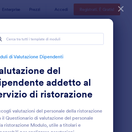
Enterprise
Prezzi
Accedi
Registrati. È Gratis!
denti
uli di Valutazione Dipendenti
alutazione del
ipendente addetto al
ervizio di ristorazione
rante
odulo Di Approvazione Del Shadowing
: Valutazione Delle 
Anteprima
cogli valutazioni del personale della ristorazione
 il Questionario di valutazione del personale
la ristorazione Modulo, utile a titolari e