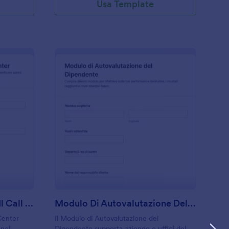
Usa Template
odulo Di Coaching Per Il Call Center
: Modulo Di Autovalu
Anteprima
Modulo Di Coaching Per Il Call Center
Modulo Di Autovalutazione Del Dipendente
 Center
Il Modulo di Autovalutazione del
 nel
Dipendente supporta aziende e uffici del