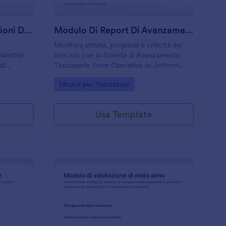
Valutazione Delle Prestazioni Del Dipendente In Farmacia
Modulo Di Report Di Avanzamento Del Tirocinante
Monitora attività, progressi e criticità del
iettivi
tirocinio con la Scheda di Avanzamento
di
Tirocinante Form Operativo su Jotform,
cia, utile
utile per aziende, tutor ed enti di
Go to Category:
Moduli per l'Istruzione
liono
formazione per la raccolta dati online e
odo
report periodici.
Usa Template