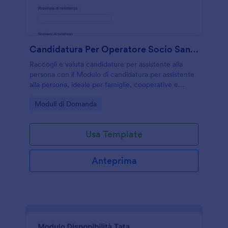
Candidatura Per Operatore Socio Sanitario Form
Raccogli e valuta candidature per assistente alla
persona con il Modulo di candidatura per assistente
alla persona, ideale per famiglie, cooperative e
agenzie che vogliono gestire la raccolta dati e gli
Go to Category:
Moduli di Domanda
invii del modulo in modo chiaro e confrontabile.
Usa Template
Anteprima