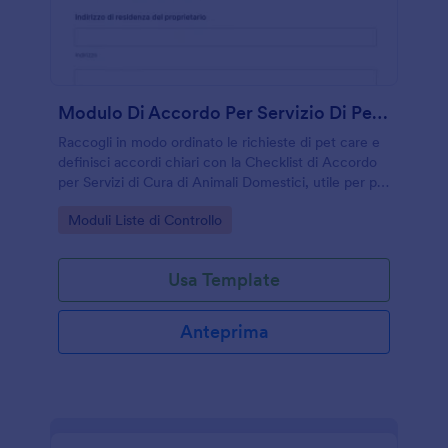
Modulo Di Accordo Per Servizio Di Pet Care
Raccogli in modo ordinato le richieste di pet care e
definisci accordi chiari con la Checklist di Accordo
per Servizi di Cura di Animali Domestici, utile per pet
sitter, pensioni per animali e associazioni che
Go to Category:
Moduli Liste di Controllo
gestiscono assistenze e turni.
Usa Template
Anteprima