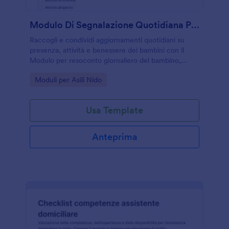
Modulo Di Segnalazione Quotidiana Per Neonati
Raccogli e condividi aggiornamenti quotidiani su
presenza, attività e benessere dei bambini con il
Modulo per resoconto giornaliero del bambino,
ideale per nidi, scuole dell’infanzia e servizi educativi
Go to Category:
Moduli per Asili Nido
che gestiscono la raccolta dati con Jotform.
Usa Template
Anteprima