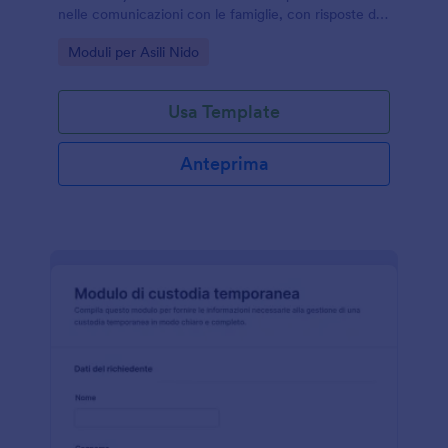
nelle comunicazioni con le famiglie, con risposte del
modulo ordinate e condivisibili tramite Jotform.
Go to Category:
Moduli per Asili Nido
Usa Template
Anteprima