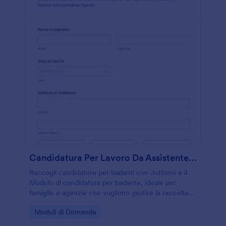
Candidatura Per Lavoro Da Assistente Familiare
Raccogli candidature per badanti con Jotform e il
Modulo di candidatura per badante, ideale per
famiglie e agenzie che vogliono gestire la raccolta
dati e le risposte in modo semplice e ordinato.
Go to Category:
Moduli di Domanda