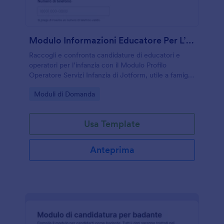
Modulo Informazioni Educatore Per L’Infanzia
Raccogli e confronta candidature di educatori e
operatori per l’infanzia con il Modulo Profilo
Operatore Servizi Infanzia di Jotform, utile a famiglie
e organizzazioni per gestire selezione, disponibilità e
Go to Category:
Moduli di Domanda
servizi in un unico modulo online.
Usa Template
Anteprima