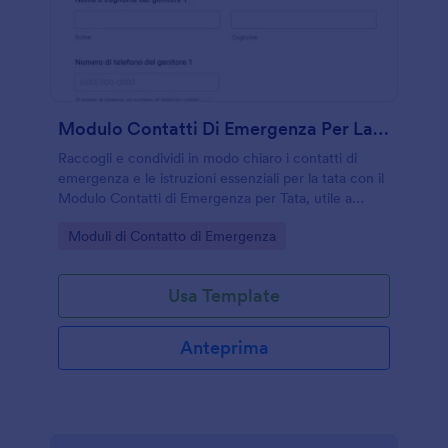
Modulo Contatti Di Emergenza Per La Nanny
Raccogli e condividi in modo chiaro i contatti di
emergenza e le istruzioni essenziali per la tata con il
Modulo Contatti di Emergenza per Tata, utile a
famiglie e servizi di assistenza per una raccolta dati
Go to Category:
Moduli di Contatto di Emergenza
rapida e ordinata.
Usa Template
Anteprima