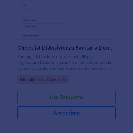
Checklist Di Assistenza Sanitaria Domiciliare
Raccogli richieste e informazioni utili per
organizzare l’assistenza sanitaria domiciliare con la
Lista di controllo per l’assistenza sanitaria domiciliare
Form di Jotform, pensata per operatori, cooperative
Go to Category:
Moduli Liste di Controllo
e famiglie che gestiscono cure a casa.
Usa Template
Anteprima