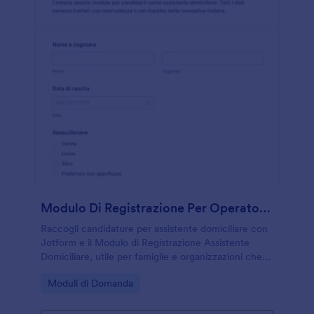
Modulo Di Registrazione Per Operatore Di Assistenza Domiciliare
Raccogli candidature per assistente domiciliare con
Jotform e il Modulo di Registrazione Assistente
Domiciliare, utile per famiglie e organizzazioni che
vogliono gestire la raccolta dati e le risposte del
Go to Category:
Moduli di Domanda
modulo in modo ordinato.