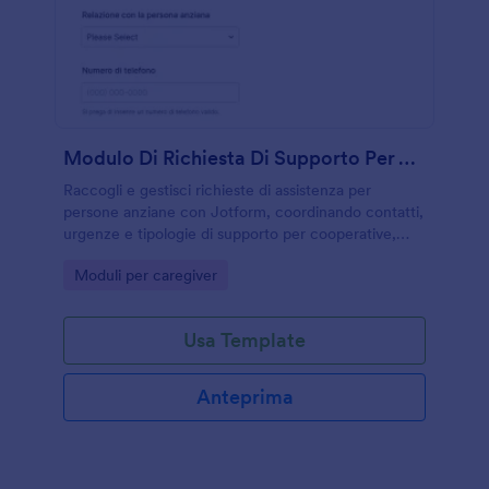
Modulo Di Richiesta Di Supporto Per Anziani
Raccogli e gestisci richieste di assistenza per
persone anziane con Jotform, coordinando contatti,
urgenze e tipologie di supporto per cooperative,
enti sociali, associazioni e caregiver.
Go to Category:
Moduli per caregiver
Usa Template
Anteprima