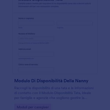
Modulo Di Disponibilità Della Nanny
Raccogli la disponibilità di una tata e le informazioni
di contatto con il Modulo Disponibilità Tata, ideale
per famiglie e agenzie che vogliono gestire la
raccolta dati e le risposte in modo ordinato con
Go to Category:
Moduli per caregiver
Jotform.