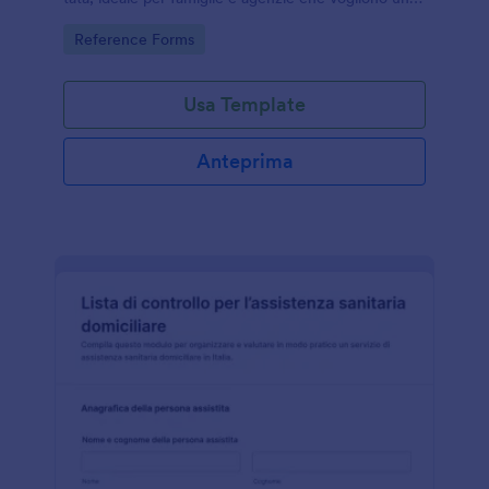
raccolta dati ordinata tramite Jotform.
Go to Category:
Reference Forms
Usa Template
Anteprima