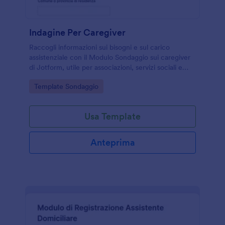
Indagine Per Caregiver
Raccogli informazioni sui bisogni e sul carico
assistenziale con il Modulo Sondaggio sui caregiver
di Jotform, utile per associazioni, servizi sociali e
strutture sanitarie che gestiscono attività di raccolta
Go to Category:
Template Sondaggio
dati.
Usa Template
Anteprima