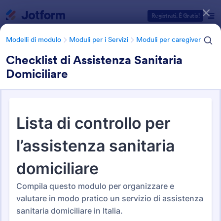
Inizio del dialogo
Registrati. È Gratis!
Modelli di modulo
Moduli per i Servizi
Moduli per caregiver
Checklist di Assistenza Sanitaria
Domiciliare
Categorie Template Moduli
Modelli di modulo
Moduli per i Servizi
Moduli per caregiver
Moduli per caregiver
33 Template