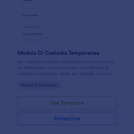
Modulo Di Custodia Temporanea
Raccogli informazioni, autorizzazioni e istruzioni per
un affidamento a breve termine con il Modulo di
custodia temporanea, ideale per famiglie, tutori e
servizi di assistenza che gestiscono la raccolta dati
Go to Category:
Moduli di Consenso
online con Jotform.
Usa Template
Anteprima