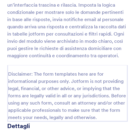
un’interfaccia trascina e rilascia. Imposta la logica
Modulo Di Consenso Per Caregiver
condizionale per mostrare solo le domande pertinenti
Raccogli autorizzazioni e informazioni essenziali per
in base alle risposte, invia notifiche email al personale
l’assistenza con il Modulo di consenso per caregiver,
quando arriva una risposta e centralizza la raccolta dati
ideale per famiglie e assistenti, con raccolta dati e
in tabelle jotform per consultazioni e filtri rapidi. Ogni
gestione delle risposte in Jotform.
invio del modulo viene archiviato in modo chiaro, così
Go to Category:
Moduli di Consenso
puoi gestire le richieste di assistenza domiciliare con
maggiore continuità e coordinamento tra operatori.
Usa Template
Disclaimer: The form templates here are for
Anteprima
informational purposes only. Jotform is not providing
legal, financial, or other advice, or implying that the
forms are legally valid in all or any jurisdictions. Before
using any such form, consult an attorney and/or other
applicable professionals to make sure that the form
meets your needs, legally and otherwise.
Dettagli