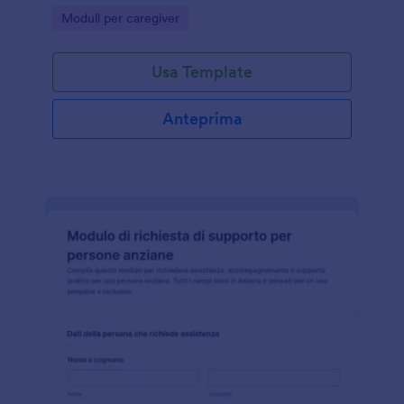
cooperative e strutture che vogliono una raccolta
Go to Category:
Moduli per caregiver
dati ordinata.
Usa Template
Anteprima