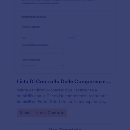
Lista Di Controllo Delle Competenze Dell'Assistente Sanitario Domestico Form
Valuta candidati e operatori dell’assistenza a
domicilio con la Checklist competenze assistente
domiciliare Form di Jotform, utile a cooperative,
agenzie e famiglie per raccolta dati, confronto dei
Go to Category:
Moduli Liste di Controllo
profili e gestione delle risposte.
Usa Template