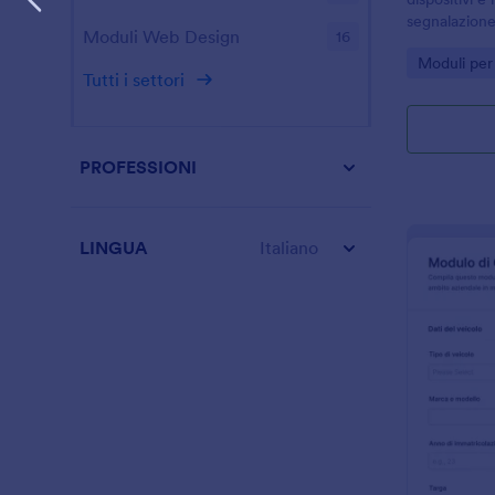
segnalazione
Moduli Web Design
16
Jotform, util
Go to Cate
Moduli per
multisede per
Tutti i settori
presa in cari
PROFESSIONI
LINGUA
Italiano