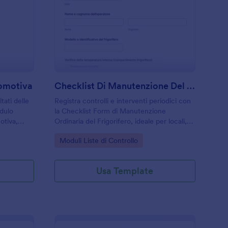
odulo Di Ispezione Locomotiva
: Checklist Di Manut
Anteprima
comotiva
Checklist Di Manutenzione Del Congelatore
ltati delle
Registra controlli e interventi periodici con
odulo
la Checklist Form di Manutenzione
otiva,
Ordinaria del Frigorifero, ideale per locali,
ne, con
strutture e uffici che vogliono organizzare
Go to Category:
Moduli Liste di Controllo
dati in
la raccolta dati e le risposte in Jotform.
Usa Template