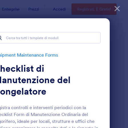
Enterprise
Prezzi
Accedi
Registrati. È Gratis!
uipment Maintenance Forms
hecklist di
anutenzione del
ongelatore
ista Di Controllo Manutenzione HVAC Form 🛠️❄️
: Modulo Di Manuten
Anteprima
istra controlli e interventi periodici con la
cklist Form di Manutenzione Ordinaria del
gorifero, ideale per locali, strutture e uffici che