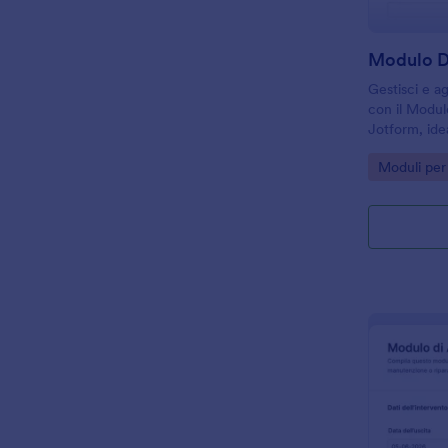
Modulo Di
Gestisci e ag
con il Modulo
Jotform, idea
uffici operat
Go to Cate
Moduli per 
data collecti