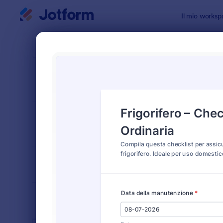
Inizio del dialogo
Il mio worksp
Modelli di
Equi
ORDINA PER
Popolari
26 Templat
LAYOUT DEL
Classico
MODULO
TIPOLOGIA
SETTORI