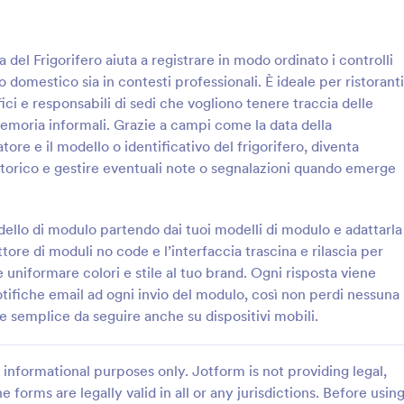
: Modulo Di Ispezione Quotidiana Per Escavato
: C
Anteprima
Anteprima
el Frigorifero aiuta a registrare in modo ordinato i controlli
to domestico sia in contesti professionali. È ideale per ristoranti
fici e responsabili di sedi che vogliono tenere traccia delle
omemoria informali. Grazie a campi come la data della
e e il modello o identificativo del frigorifero, diventa
Modulo Di Ispezione Quotidiana Per Escavatore
lo storico e gestire eventuali note o segnalazioni quando emerge
ntrolli quotidiani dell’escavatore
Il Modulo Checklist di Manutenz
on il Checklist di Controllo
Preventiva supporta la raccolta da
Escavatore Form di Jotform,
verifiche di impianti e attrezzatu
llo di modulo partendo dai tuoi modelli di modulo e adattarla
rese edili, noleggi e
reparti tecnici e facility manage
ttore di moduli no code e l’interfaccia trascina e rilascia per
gory:
Go to Category:
e di Controllo
Moduli Liste di Controllo
di flotta che vogliono una
risposte tracciabili e archiviazion
 uniformare colori e stile al tuo brand. Ogni risposta viene
 chiara e tracciabile.
in Jotform.
notifiche email ad ogni invio del modulo, così non perdi nessuna
Usa Template
Usa Template
ne semplice da seguire anche su dispositivi mobili.
informational purposes only. Jotform is not providing legal,
e forms are legally valid in all or any jurisdictions. Before usin