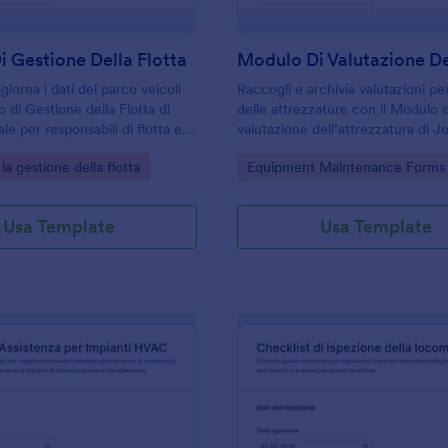
 Gestione Della Flotta
giorna i dati del parco veicoli
Raccogli e archivia valutazioni pe
 di Gestione della Flotta di
delle attrezzature con il Modulo d
le per responsabili di flotta e
valutazione dell’attrezzatura di J
ivi che vogliono centralizzare la
ideale per manutenzione, inventa
gory:
Go to Category:
la gestione della flotta
Equipment Maintenance Forms
on online.
controllo qualità in aziende, scuo
strutture multisede.
Usa Template
Usa Template