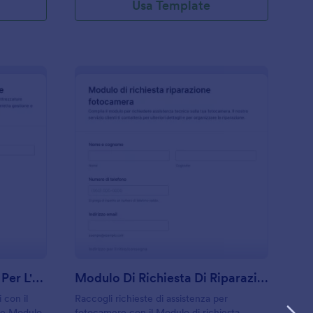
Usa Template
hecklist Di Attrezzature Per L'Evento Form
: Modulo Di Richiest
Anteprima
Checklist Di Attrezzature Per L'Evento Form
Modulo Di Richiesta Di Riparazione Della Fotocamera
 con il
Raccogli richieste di assistenza per
ure Modulo,
fotocamere con il Modulo di richiesta