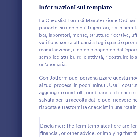
Informazioni sul template
Moduli di Gioco
9
La Checklist Form di Manutenzione Ordinaria d
Moduli Assistenza Sanitaria
755
periodici su uno o più frigoriferi, sia in ambi
Moduli Risorse Umane
bar, laboratori, mense, strutture ricettive, uf
644
verifiche senza affidarsi a fogli sparsi o pr
Moduli IT
155
manutenzione, il nome e cognome dell’operator
semplice attribuire le attività, ricostruire 
Moduli Assicurazione
39
Registra i co
un’anomalia.
in cantiere c
Moduli di Produzione
9
Giornaliero 
Con Jotform puoi personalizzare questa mode
utile per imp
ai tuoi processi in pochi minuti. Usa il costru
Moduli Marketing
47
Go to Cate
Moduli List
responsabili 
aggiungere controlli, riordinare le domande e
raccolta dati
Moduli Fotografia
52
salvata per la raccolta dati e puoi ricevere 
risposta e trasformi la checklist in una routi
Moduli per la pubblica amministrazione
61
Moduli Immobiliari
179
Disclaimer: The form templates here are for 
financial, or other advice, or implying that th