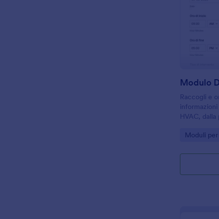
Raccogli e o
informazioni 
HVAC, dalla 
finale, con 
Go to Cate
Moduli per
tecnici, manu
struttura.