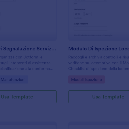
: Modulo Di Segnalazione Servizio HVAC
: M
Anteprima
Anteprima
Modulo Di Segnalazione Servizio HVAC
Modulo Di Ispezione Lo
rganizza con Jotform le
Raccogli e archivia controlli e risu
sugli interventi di assistenza
verifiche su locomotive con il M
pianificazione alla conferma
Checklist di ispezione della locom
un modello di modulo adatto a
ideale per depositi e manutenzio
gory:
Go to Category:
 Manutenzioni
Moduli Ispezione
tentori e responsabili di
gestione delle risposte e raccolta 
Jotform.
Usa Template
Usa Template