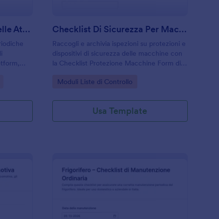
Modulo Di Valutazione Delle Attrezzature
Checklist Di Sicurezza Per Macchinari Form
riodiche
Raccogli e archivia ispezioni su protezioni e
i
dispositivi di sicurezza delle macchine con
otform,
la Checklist Protezione Macchine Form di
rio e
Jotform, utile per reparti produttivi e
Go to Category:
Moduli Liste di Controllo
le e
manutenzione per pianificare interventi e
azioni correttive.
Usa Template