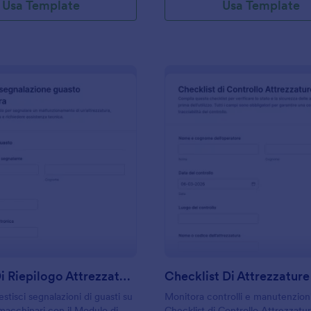
Usa Template
Usa Template
: Modulo Di Riepilogo Attrezzature
: C
Anteprima
Anteprima
Modulo Di Riepilogo Attrezzature
stisci segnalazioni di guasti su
Monitora controlli e manutenzioni
 macchinari con il Modulo di
Checklist di Controllo Attrezzat