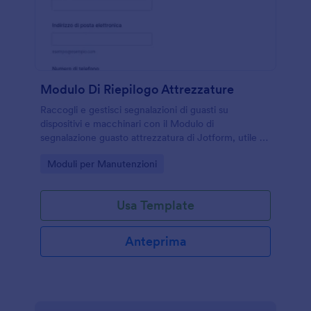
Modulo Di Riepilogo Attrezzature
Raccogli e gestisci segnalazioni di guasti su
dispositivi e macchinari con il Modulo di
segnalazione guasto attrezzatura di Jotform, utile a
team tecnici e strutture multisede per migliorare la
Go to Category:
Moduli per Manutenzioni
raccolta dati e la presa in carico.
Usa Template
Anteprima