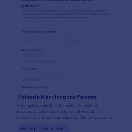
Richiesta Manutenzione Palestra
Raccogli segnalazioni di guasti e richieste di
intervento nella tua palestra con il Modulo di
richiesta manutenzione palestra, utile per gestori e
manutentori che vogliono organizzare la raccolta
Go to Category:
Moduli per Manutenzioni
dati e le priorità in un unico punto.