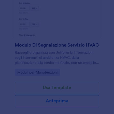
Modulo Di Segnalazione Servizio HVAC
Raccogli e organizza con Jotform le informazioni
sugli interventi di assistenza HVAC, dalla
pianificazione alla conferma finale, con un modello
di modulo adatto a tecnici, manutentori e
Go to Category:
Moduli per Manutenzioni
responsabili di struttura.
Usa Template
Anteprima