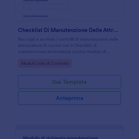
Checklist Di Manutenzione Delle Attrezzature Di Cucina
Raccogli e archivia i controlli di manutenzione delle
attrezzature di cucina con il Checklist di
manutenzione attrezzature cucina modulo di
Jotform, utile per ristoranti e strutture che vogliono
Go to Category:
Moduli Liste di Controllo
tracciare verifiche e interventi nel tempo.
Usa Template
Anteprima