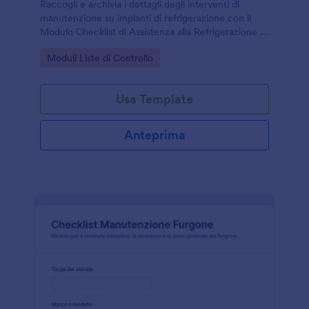
Raccogli e archivia i dettagli degli interventi di
manutenzione su impianti di refrigerazione con il
Modulo Checklist di Assistenza alla Refrigerazione di
Jotform, utile per tecnici, imprese di assistenza e
Go to Category:
Moduli Liste di Controllo
responsabili di struttura.
Usa Template
Anteprima