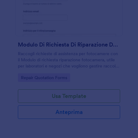
Modulo Di Richiesta Di Riparazione Della Fotocamera
Raccogli richieste di assistenza per fotocamere con
il Modulo di richiesta riparazione fotocamera, utile
per laboratori e negozi che vogliono gestire raccolta
dati e risposte del modulo online per ritiro e
Go to Category:
Repair Quotation Forms
consegna.
Usa Template
Anteprima