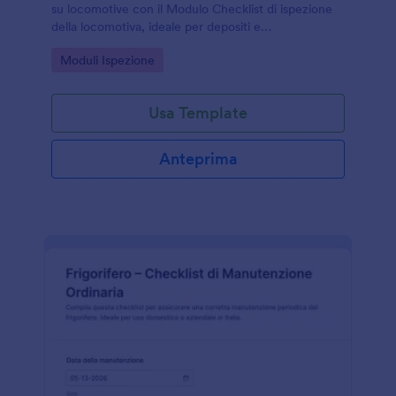
su locomotive con il Modulo Checklist di ispezione
della locomotiva, ideale per depositi e
manutenzione, con gestione delle risposte e
Go to Category:
Moduli Ispezione
raccolta dati in Jotform.
Usa Template
Anteprima