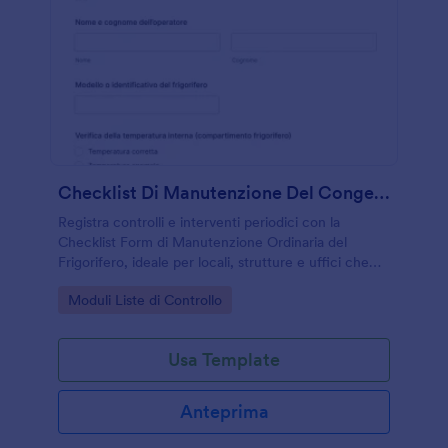
Checklist Di Manutenzione Del Congelatore
Registra controlli e interventi periodici con la
Checklist Form di Manutenzione Ordinaria del
Frigorifero, ideale per locali, strutture e uffici che
vogliono organizzare la raccolta dati e le risposte in
Go to Category:
Moduli Liste di Controllo
Jotform.
Usa Template
Anteprima