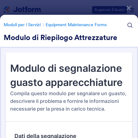
Inizio del dialogo
Registrati. È Gratis!
Moduli per i Servizi
Equipment Maintenance Forms
Modulo di Riepilogo Attrezzature
Categorie Template Moduli
Moduli per i Servizi
Equipment Maintenance Forms
Equipment Maintenance
Forms
26 Template