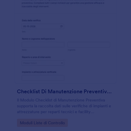
Checklist Di Manutenzione Preventiva Form
Il Modulo Checklist di Manutenzione Preventiva
supporta la raccolta dati sulle verifiche di impianti e
attrezzature per reparti tecnici e facility
management, con risposte tracciabili e archiviazione
Go to Category:
Moduli Liste di Controllo
ordinata in Jotform.