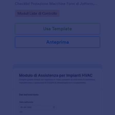
Checklist Protezione Macchine Form di Jotform,
utile per reparti produttivi e manutenzione per
Go to Category:
Moduli Liste di Controllo
pianificare interventi e azioni correttive.
Usa Template
Anteprima