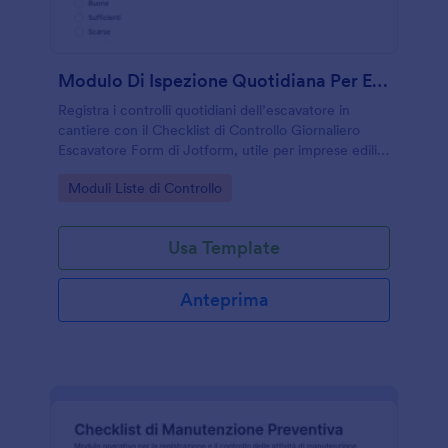
Modulo Di Ispezione Quotidiana Per Escavatore
Registra i controlli quotidiani dell’escavatore in
cantiere con il Checklist di Controllo Giornaliero
Escavatore Form di Jotform, utile per imprese edili,
noleggi e responsabili di flotta che vogliono una
Go to Category:
Moduli Liste di Controllo
raccolta dati chiara e tracciabile.
Usa Template
Anteprima