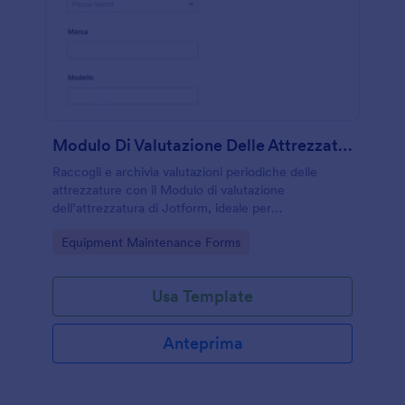
Modulo Di Valutazione Delle Attrezzature
Raccogli e archivia valutazioni periodiche delle
attrezzature con il Modulo di valutazione
dell’attrezzatura di Jotform, ideale per
manutenzione, inventario e controllo qualità in
Go to Category:
Equipment Maintenance Forms
aziende, scuole e strutture multisede.
Usa Template
Anteprima