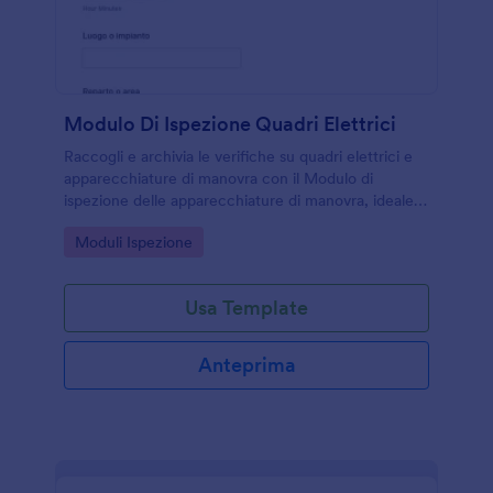
Modulo Di Ispezione Quadri Elettrici
Raccogli e archivia le verifiche su quadri elettrici e
apparecchiature di manovra con il Modulo di
ispezione delle apparecchiature di manovra, ideale
per manutenzione e gestione impianti in sedi e
Go to Category:
Moduli Ispezione
reparti diversi.
Usa Template
Anteprima