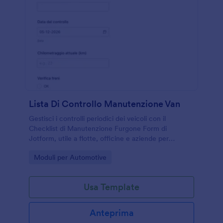
Lista Di Controllo Manutenzione Van
Gestisci i controlli periodici dei veicoli con il
Checklist di Manutenzione Furgone Form di
Jotform, utile a flotte, officine e aziende per
raccogliere dati e dare priorità agli interventi in
Go to Category:
Moduli per Automotive
modo coerente.
Usa Template
Anteprima