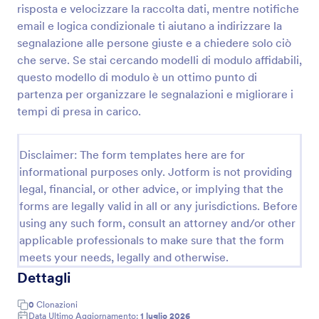
risposta e velocizzare la raccolta dati, mentre notifiche
email e logica condizionale ti aiutano a indirizzare la
segnalazione alle persone giuste e a chiedere solo ciò
Lista Di Controllo Manutenzione HVAC Form 🛠️❄️
che serve. Se stai cercando modelli di modulo affidabili,
Documenta gli interventi tecnici con la Lista di
questo modello di modulo è un ottimo punto di
controllo per la manutenzione dell’impianto HVAC
partenza per organizzare le segnalazioni e migliorare i
Modulo di Jotform, ideale per strutture e aziende
che vogliono standardizzare la raccolta dati e
tempi di presa in carico.
Go to Category:
Moduli Liste di Controllo
archiviare ogni risposta in modo ordinato.
Disclaimer: The form templates here are for
Usa Template
informational purposes only. Jotform is not providing
legal, financial, or other advice, or implying that the
Anteprima
forms are legally valid in all or any jurisdictions. Before
using any such form, consult an attorney and/or other
applicable professionals to make sure that the form
meets your needs, legally and otherwise.
Dettagli
0
Clonazioni
Data Ultimo Aggiornamento:
1 luglio 2026