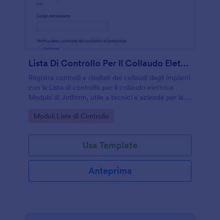
Lista Di Controllo Per Il Collaudo Elettrico
Registra controlli e risultati dei collaudi degli impianti
con la Lista di controllo per il collaudo elettrico
Modulo di Jotform, utile a tecnici e aziende per la
raccolta dati e la gestione di ogni invio del modulo.
Go to Category:
Moduli Liste di Controllo
Usa Template
Anteprima