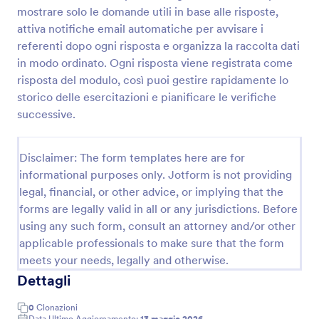
mostrare solo le domande utili in base alle risposte,
Modulo Di Ispezione Per Pulizie
attiva notifiche email automatiche per avvisare i
Raccogli e archivia ispezioni di pulizia e ordine per
referenti dopo ogni risposta e organizza la raccolta dati
sedi, turni e aree controllate con il Modulo Lista di
in modo ordinato. Ogni risposta viene registrata come
controllo per ispezione pulizia di Jotform, utile a
risposta del modulo, così puoi gestire rapidamente lo
imprese di pulizie e responsabili di struttura.
storico delle esercitazioni e pianificare le verifiche
Go to Category:
Moduli Liste di Controllo
successive.
Usa Template
Disclaimer: The form templates here are for
informational purposes only. Jotform is not providing
Anteprima
legal, financial, or other advice, or implying that the
forms are legally valid in all or any jurisdictions. Before
using any such form, consult an attorney and/or other
applicable professionals to make sure that the form
meets your needs, legally and otherwise.
Dettagli
0
Clonazioni
Data Ultimo Aggiornamento:
13 maggio 2026