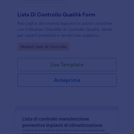
Lista Di Controllo Qualità Form
Raccogli e documenta ispezioni e azioni correttive
con il Modulo Checklist di Controllo Qualità, ideale
per reparti produttivi e servizi che vogliono
standardizzare la raccolta dati e tracciare le
Go to Category:
Moduli Liste di Controllo
verifiche nel tempo.
Usa Template
Anteprima