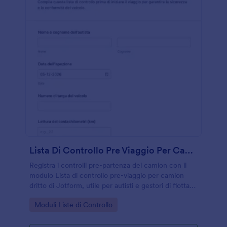
Lista Di Controllo Pre Viaggio Per Camion Dritto
Registra i controlli pre-partenza dei camion con il
modulo Lista di controllo pre-viaggio per camion
dritto di Jotform, utile per autisti e gestori di flotta
che vogliono migliorare la raccolta dati e la
Go to Category:
Moduli Liste di Controllo
tracciabilità delle verifiche.