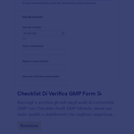
Checklist Di Verifica GMP Form 📝
Raccogli e archivia gli esiti degli audit di conformità
GMP con Checklist Audit GMP Modulo, ideale per
team qualità e stabilimenti che vogliono organizzare
la raccolta dati e gestire azioni correttive in Jotform.
Go to Category:
Revisione