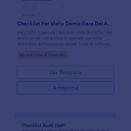
Checklist Per Visita Domiciliare Del Assistente Sociale
Raccogli e organizza i dati delle visite domiciliari dei
servizi sociali con la Lista di controllo per visita
domiciliare dell’assistente sociale Form di Jotform,
utile per valutazioni, follow-up e coordinamento
Go to Category:
Moduli Liste di Controllo
interno.
Usa Template
Anteprima