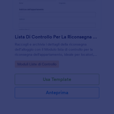
Lista Di Controllo Per La Riconsegna Dell'appartamento
Raccogli e archivia i dettagli della riconsegna
dell’alloggio con il Modulo lista di controllo per la
riconsegna dell'appartamento, ideale per locatori,
agenzie e gestione immobiliare che vogliono una
Go to Category:
Moduli Liste di Controllo
raccolta dati ordinata con Jotform.
Usa Template
Anteprima