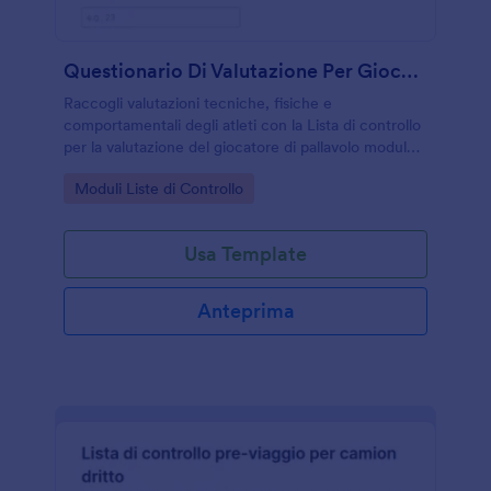
Questionario Di Valutazione Per Giocatori Di Pallavolo
Raccogli valutazioni tecniche, fisiche e
comportamentali degli atleti con la Lista di controllo
per la valutazione del giocatore di pallavolo modulo,
ideale per allenatori e società che vogliono
Go to Category:
Moduli Liste di Controllo
monitorare crescita e prestazioni.
Usa Template
Anteprima