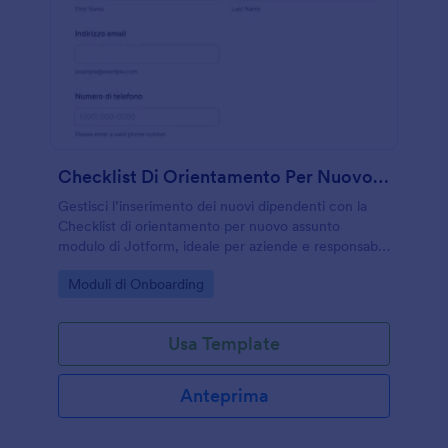
Checklist Di Orientamento Per Nuovo Assunto Modulo
Gestisci l’inserimento dei nuovi dipendenti con la
Checklist di orientamento per nuovo assunto
modulo di Jotform, ideale per aziende e responsabili
che vogliono monitorare attività e completamenti in
Go to Category:
Moduli di Onboarding
un unico flusso di raccolta dati.
Usa Template
Anteprima