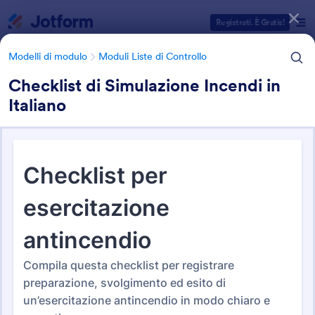
Inizio del dialogo
Registrati. È Gratis!
Modelli di modulo
Moduli Liste di Controllo
Checklist di Simulazione Incendi in
Italiano
Categorie Template Moduli
Modelli di modulo
Moduli Liste di Controllo
Moduli Liste di Controllo
317 Template