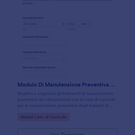
Modulo Di Manutenzione Preventiva HVAC
Registra e organizza gli interventi di manutenzione
preventiva dei climatizzatori con la Lista di controllo
per la manutenzione preventiva degli impianti di
climatizzazione, utile per tecnici e facility manager
Go to Category:
Moduli Liste di Controllo
che gestiscono più sedi e impianti.
Usa Template