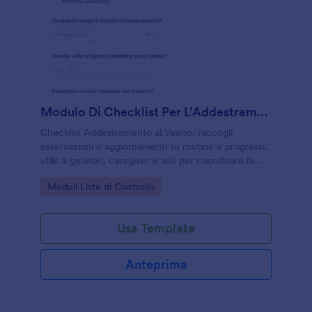
Modulo Di Checklist Per L’Addestramento Al Vasino
Checklist Addestramento al Vasino: raccogli
osservazioni e aggiornamenti su routine e progressi,
utile a genitori, caregiver e asili per coordinare la
raccolta dati online con Jotform.
Go to Category:
Moduli Liste di Controllo
Usa Template
Anteprima