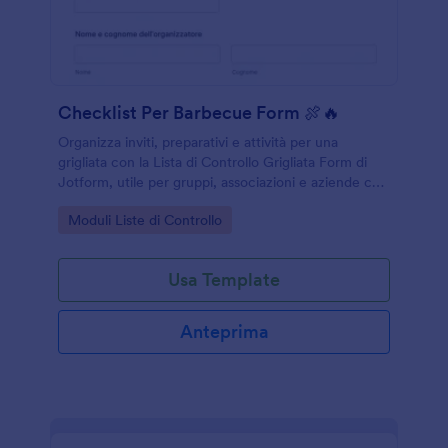
Checklist Per Barbecue Form 🍖🔥
Organizza inviti, preparativi e attività per una
grigliata con la Lista di Controllo Grigliata Form di
Jotform, utile per gruppi, associazioni e aziende che
vogliono coordinare la raccolta dati in un unico
Go to Category:
Moduli Liste di Controllo
modulo online.
Usa Template
Anteprima