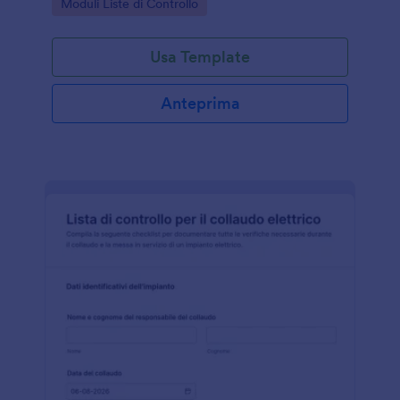
Go to Category:
Moduli Liste di Controllo
raccolta dati chiara e tracciabile.
Usa Template
Anteprima