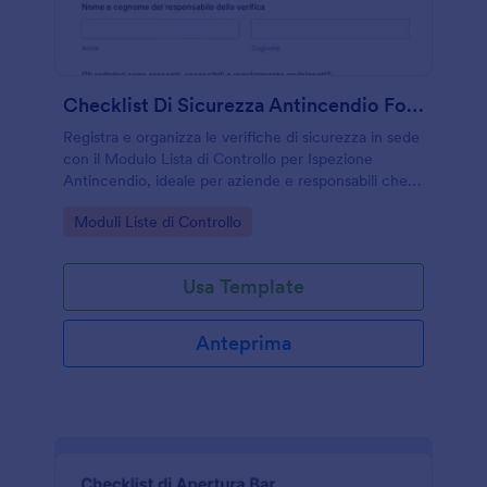
Checklist Di Sicurezza Antincendio Form
Registra e organizza le verifiche di sicurezza in sede
con il Modulo Lista di Controllo per Ispezione
Antincendio, ideale per aziende e responsabili che
vogliono una raccolta dati ordinata e tracciabile.
Go to Category:
Moduli Liste di Controllo
Usa Template
Anteprima