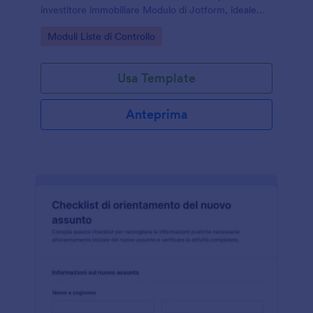
investitore immobiliare Modulo di Jotform, ideale
per investitori, consulenti e professionisti che
Go to Category:
Moduli Liste di Controllo
gestiscono la raccolta dati online.
Usa Template
Anteprima