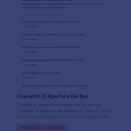
Checklist Di Apertura Del Bar
Organizza l’apertura quotidiana del locale con
Checklist di Apertura Bar Modulo di Jotform, utile a
staff e responsabili per la raccolta dati sulle attività
svolte e per conservare ogni risposta in modo
Go to Category:
Moduli Liste di Controllo
ordinato.