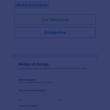
in modo riservato tramite un modello di modulo
Go to Category:
Moduli di Consenso
pronto all’uso.
Usa Template
Anteprima