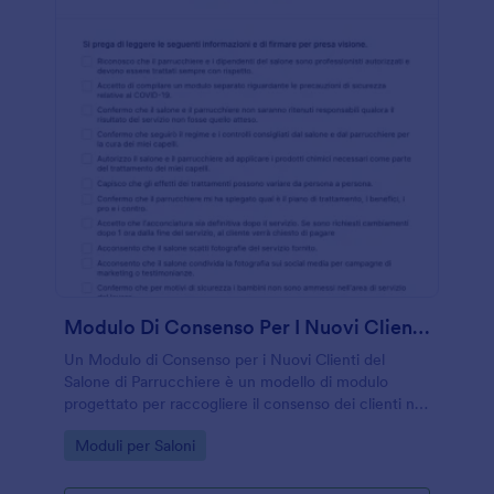
Modulo Di Consenso Per I Nuovi Clienti Del Salone Di Parrucchiere
Un Modulo di Consenso per i Nuovi Clienti del
Salone di Parrucchiere è un modello di modulo
progettato per raccogliere il consenso dei clienti nei
saloni di parrucchiere
Go to Category:
Moduli per Saloni