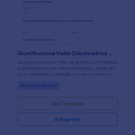
Giustificazione Visita Odontoiatrica Modulo
Gestisci assenze per visite dal dentista con il Modulo
di giustificazione per visita odontoiatrica, ideale per
studi odontoiatrici e famiglie che devono fornire una
conferma da consegnare a scuola o al lavoro tramite
Go to Category:
Moduli per Dentisti
Jotform.
Usa Template
Anteprima