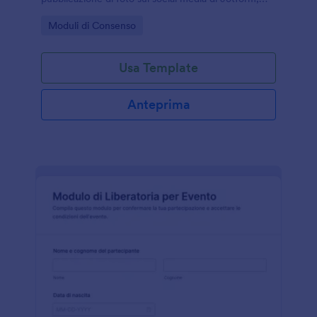
utile per scuole, associazioni, fotografi e
Go to Category:
Moduli di Consenso
organizzatori di eventi.
Usa Template
Anteprima