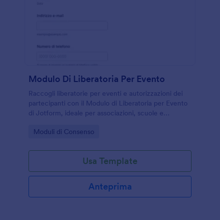
Modulo Di Liberatoria Per Evento
Raccogli liberatorie per eventi e autorizzazioni dei
partecipanti con il Modulo di Liberatoria per Evento
di Jotform, ideale per associazioni, scuole e
organizzatori che vogliono gestire la raccolta dati e
Go to Category:
Moduli di Consenso
ogni risposta in un unico flusso.
Usa Template
Anteprima