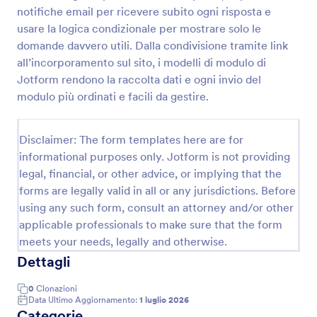
notifiche email per ricevere subito ogni risposta e
Consenso Per Laminazione E Colorazione Delle Ciglia
usare la logica condizionale per mostrare solo le
Un modulo di Consenso per Laminazione e
domande davvero utili. Dalla condivisione tramite link
Colorazione delle Ciglia è un modello progettato per
all’incorporamento sul sito, i modelli di modulo di
raccogliere informazioni da potenziali clienti sul loro
Jotform rendono la raccolta dati e ogni invio del
interesse in un trattamento di laminazione e
modulo più ordinati e facili da gestire.
Go to Category:
Moduli per Saloni
colorazione delle ciglia.
Disclaimer: The form templates here are for
Usa Template
informational purposes only. Jotform is not providing
legal, financial, or other advice, or implying that the
Anteprima
forms are legally valid in all or any jurisdictions. Before
using any such form, consult an attorney and/or other
applicable professionals to make sure that the form
meets your needs, legally and otherwise.
Dettagli
0
Clonazioni
Data Ultimo Aggiornamento:
1 luglio 2026
Categorie