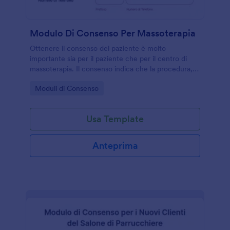
Modulo Di Consenso Per Massoterapia
Ottenere il consenso del paziente è molto
importante sia per il paziente che per il centro di
massoterapia. Il consenso indica che la procedura,
gli effetti collaterali e i benefici sono stati spiegati in
Go to Category:
Moduli di Consenso
modo approfondito al paziente. Questo consenso
riconosce anche che il paziente accetta i termini e
richiede di firmarlo prima della sessione. Questo
Usa Template
straordinario Modulo di Consenso per Massoterapia
contiene campi sul cliente, dettagli di contatto di
emergenza, dati sanitari attuali, rinuncia al consenso
Anteprima
e una firma digitale. Il questionario preliminare sui
dati sanitari è necessario per determinare come
verrà eseguito il trattamento.