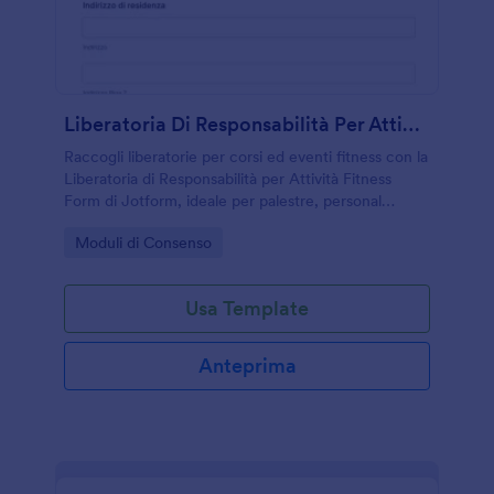
Liberatoria Di Responsabilità Per Attività Fitness
Raccogli liberatorie per corsi ed eventi fitness con la
Liberatoria di Responsabilità per Attività Fitness
Form di Jotform, ideale per palestre, personal
trainer e associazioni che vogliono gestire consensi
Go to Category:
Moduli di Consenso
e raccolta dati online.
Usa Template
Anteprima