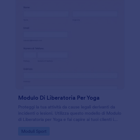
Modulo Di Liberatoria Per Yoga
Proteggi la tua attività da cause legali derivanti da
incidenti o lesioni. Utilizza questo modello di Modulo
di Liberatoria per Yoga e fai capire ai tuoi clienti i
rischi e i benefici dello yoga facendoli firmare una
Go to Category:
Moduli Sport
liberatoria per lesioni o danni.