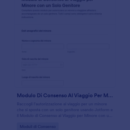
Modulo Di Consenso Al Viaggio Per Minore Con Un Solo Genitore
Raccogli l’autorizzazione al viaggio per un minore
che si sposta con un solo genitore usando Jotform e
il Modulo di Consenso al Viaggio per Minore con un
Solo Genitore, ideale per famiglie e tutori che
Go to Category:
Moduli di Consenso
vogliono gestire la raccolta dati online.