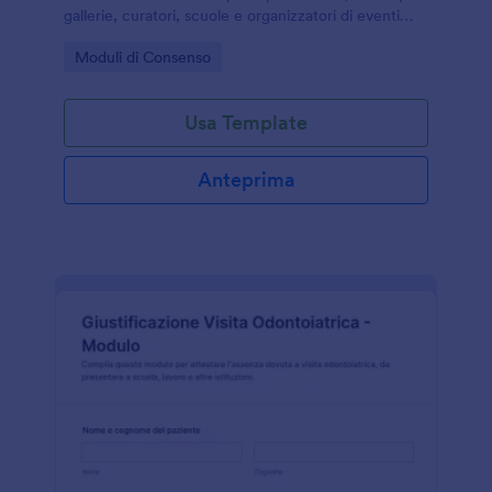
gallerie, curatori, scuole e organizzatori di eventi
che gestiscono permessi e raccolta dati online con
Go to Category:
Moduli di Consenso
Jotform.
Usa Template
Anteprima