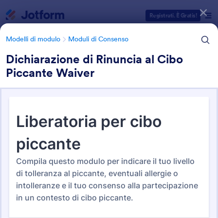
Inizio del dialogo
Registrati. È Gratis!
Modelli di modulo
Moduli di Consenso
Dichiarazione di Rinuncia al Cibo
Piccante Waiver
Categorie Template Moduli
Modelli di modulo
Moduli di Consenso
Moduli di Consenso
783 Template