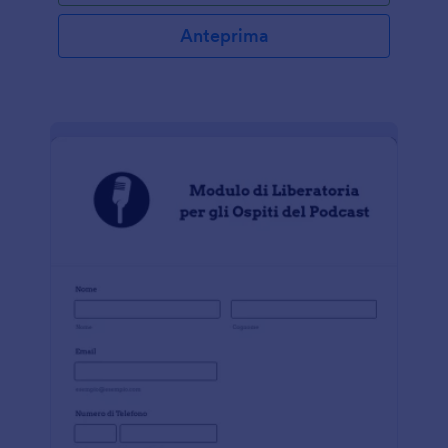
avere. Questo modulo di consenso per l'estrazione
dentale è un modulo di consenso informato che i
Anteprima
dentisti possono utilizzare per acquisire il consenso
dal proprio paziente. Questo aiuta anche come
guida per sapere cosa dovrebbero informare i
dentisti ai pazienti e le implicazioni della procedura e
/ o dei suoi effetti collaterali. Utilizzare questo
modulo per garantire la sicurezza, la conoscenza
adeguata condivisa con i pazienti e per un migliore
rapporto tra il paziente e il medico.