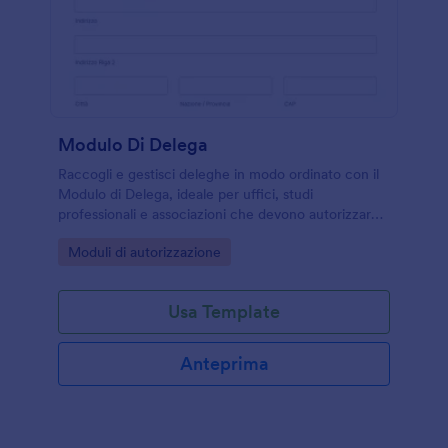
Modulo Di Delega
Raccogli e gestisci deleghe in modo ordinato con il
Modulo di Delega, ideale per uffici, studi
professionali e associazioni che devono autorizzare
incarichi, ritiri o attività per conto terzi tramite
Go to Category:
Moduli di autorizzazione
Jotform.
Usa Template
Anteprima