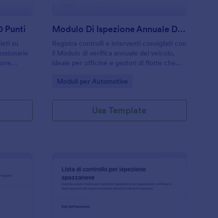
0 Punti
Modulo Di Ispezione Annuale Del Veicolo
leti su
Registra controlli e interventi consigliati con
essionarie
il Modulo di verifica annuale del veicolo,
ione
ideale per officine e gestori di flotte che
rm, ideale
vogliono tenere traccia delle verifiche
Go to Category:
Moduli per Automotive
segna e
periodiche e pianificare la manutenzione
con Jotform.
Usa Template