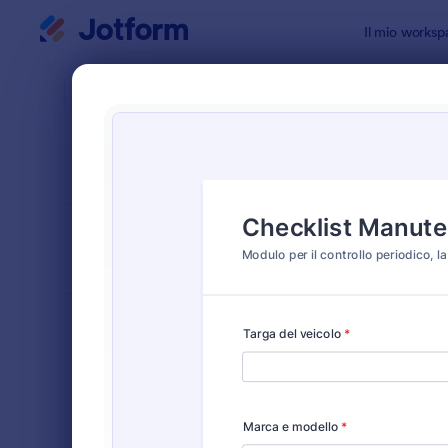
Inizio del dialogo
Il mio worksp
Modelli di
Modu
ORDINA PER
Popolari
25 Templat
LAYOUT DEL
Classico
MODULO
TIPOLOGIA
Moduli Ordine
554
Moduli di Registrazione
461