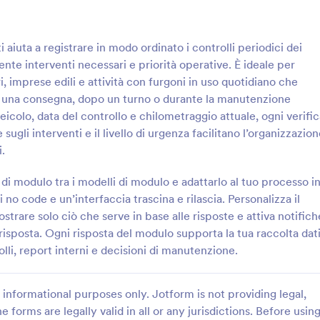
: Modulo Di Verifica Del Camion Dei Vigili Del
: M
Anteprima
Anteprima
aiuta a registrare in modo ordinato i controlli periodici dei
ente interventi necessari e priorità operative. È ideale per
ri, imprese edili e attività con furgoni in uso quotidiano che
di una consegna, dopo un turno o durante la manutenzione
colo, data del controllo e chilometraggio attuale, ogni verific
Modulo Di Verifica Del Camion Dei Vigili Del Fuoco Form
sugli interventi e il livello di urgenza facilitano l’organizzazio
rolli e segnalazioni sui mezzi
Tieni traccia delle ispezioni perio
i.
l fuoco con il Modulo di
parco mezzi con il Modulo Lista d
 mezzo dei vigili del fuoco,
mensile veicolo di Jotform, ideal
i modulo tra i modelli di modulo e adattarlo al tuo processo i
mandi e distaccamenti che
aziende di trasporto, manutentori
no code e un’interfaccia trascina e rilascia. Personalizza il
gory:
Go to Category:
Vigili del Fuoco
Moduli Revisione Auto
ndardizzare le verifiche e
responsabili di flotta che voglion
strare solo ciò che serve in base alle risposte e attiva notifich
 le risposte.
raccolta dati ordinata.
risposta. Ogni risposta del modulo supporta la tua raccolta dat
Usa Template
Usa Template
olli, report interni e decisioni di manutenzione.
informational purposes only. Jotform is not providing legal,
e forms are legally valid in all or any jurisdictions. Before usin