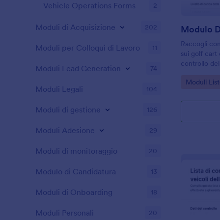
Vehicle Operations Forms
2
Moduli di Acquisizione
202
Raccogli con
Moduli per Colloqui di Lavoro
11
sui golf cart
controllo del
Moduli Lead Generation
74
cart, ideale 
Go to Cate
Moduli List
vogliono semp
Moduli Legali
104
gestione dell
Moduli di gestione
126
Moduli Adesione
29
Moduli di monitoraggio
20
Modulo di Candidatura
13
Moduli di Onboarding
18
Moduli Personali
20