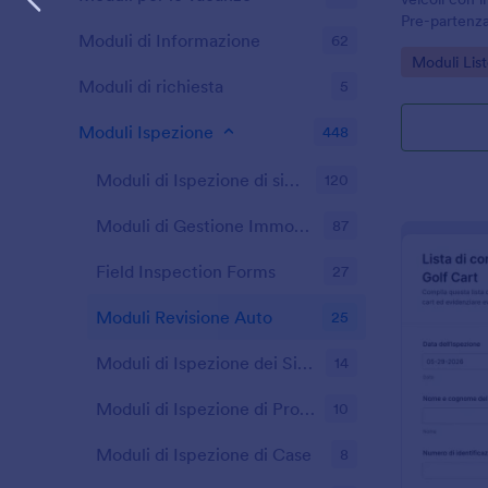
Pre-partenza 
Moduli di Informazione
62
aziende per r
Go to Cate
Moduli List
l’esito dell’
Moduli di richiesta
5
Moduli Ispezione
448
Moduli di Ispezione di sicurezza
120
Moduli di Gestione Immobiliare
87
Field Inspection Forms
27
Moduli Revisione Auto
25
Moduli di Ispezione dei Sistemi ntincendio
14
Moduli di Ispezione di Proprietà in Affitto
10
Moduli di Ispezione di Case
8