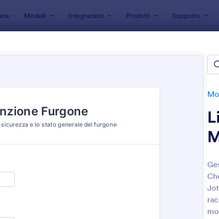
ace
Modelli
Integrazioni
Prodotti
Supporto
 modulo
Moduli Ispezione
Moduli Revisione Auto
li Revisione Auto
e
Mod
L
M
Ges
Che
: Modulo Di Ispezione Del Veicolo
: S
Anteprima
Anteprima
Jot
rac
mo