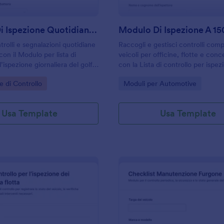
Modulo Di Ispezione Quotidiana Del Carrello Da Golf
Modulo Di Ispezione A 15
trolli e segnalazioni quotidiane
Raccogli e gestisci controlli comp
 con il Modulo per lista di
veicoli per officine, flotte e conc
l’ispezione giornaliera del golf
con la Lista di controllo per ispez
per flotte e strutture che
veicolo a 150 punti Form di Jotfo
gory:
Go to Category:
e di Controllo
Moduli per Automotive
lificare la raccolta dati e la
per ispezioni periodiche, precon
e risposte.
valutazione dell’usato.
Usa Template
Usa Template