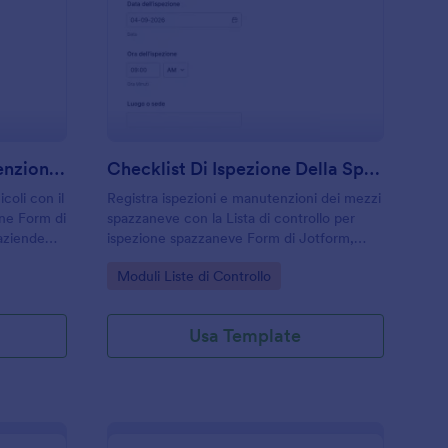
ista Di Controllo Manutenzione Van
: Checklist Di Ispezi
Anteprima
Lista Di Controllo Manutenzione Van
Checklist Di Ispezione Della Spazzaneve
icoli con il
Registra ispezioni e manutenzioni dei mezzi
ne Form di
spazzaneve con la Lista di controllo per
 aziende
ispezione spazzaneve Form di Jotform,
à agli
ideale per comuni e gestori di flotte che
Go to Category:
Moduli Liste di Controllo
vogliono centralizzare la raccolta dati e le
risposte online.
Usa Template