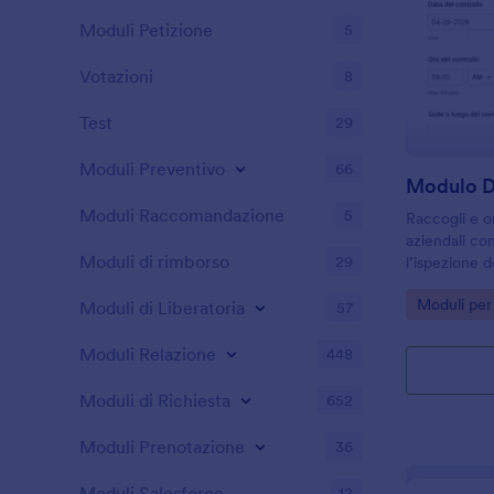
Moduli Petizione
5
Votazioni
8
Test
29
Moduli Preventivo
66
Moduli Raccomandazione
5
Raccogli e o
aziendali con
Moduli di rimborso
29
l’ispezione d
utile a respo
Go to Cate
Moduli per 
manutenzione
Moduli di Liberatoria
57
interventi c
Moduli Relazione
448
Moduli di Richiesta
652
Moduli Prenotazione
36
Moduli Salesforce
12