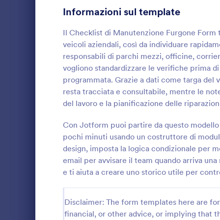
Informazioni sul template
Moduli di Iscrizione
56
Il Checklist di Manutenzione Furgone Form ti 
Votazione
19
veicoli aziendali, così da individuare rapidam
responsabili di parchi mezzi, officine, corrie
Moduli Riassunto
5
vogliono standardizzare le verifiche prima 
programmata. Grazie a dati come targa del vei
Moduli di Approvazione
85
resta tracciata e consultabile, mentre le note 
Moduli di valutazione
132
Registra cont
del lavoro e la pianificazione delle riparazion
dei vigili de
Moduli di Presenza
16
controllo del
Con Jotform puoi partire da questo modello d
utile per co
pochi minuti usando un costruttore di moduli 
Go to Cate
Moduli per 
Revisione
vogliono sta
48
design, imposta la logica condizionale per mo
centralizzare
email per avvisare il team quando arriva una 
Moduli di autorizzazione
117
e ti aiuta a creare uno storico utile per contr
Moduli Premiazione
8
Disclaimer: The form templates here are for 
Moduli per il Black Friday
4
financial, or other advice, or implying that th