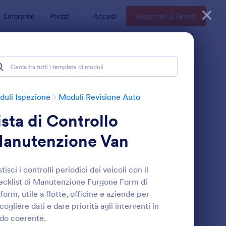
Enterprise
Prezzi
Accedi
Registrati. È Gratis!
uli Ispezione
Moduli Revisione Auto
ista di Controllo
anutenzione Van
tisci i controlli periodici dei veicoli con il
cklist di Manutenzione Furgone Form di
cheda Di Ispezione Giornaliera Del Veicolo
: Modulo Di Ispezion
Anteprima
form, utile a flotte, officine e aziende per
cogliere dati e dare priorità agli interventi in
do coerente.