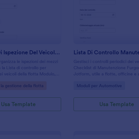
: Modulo Di Ispezione Del Veicolo Aziendale
: L
Anteprima
Anteprima
Modulo Di Ispezione Del Veicolo Aziendale
rganizza le ispezioni dei mezzi
Gestisci i controlli periodici dei ve
 la Lista di controllo per
Checklist di Manutenzione Furgo
ei veicoli della flotta Modulo,
Jotform, utile a flotte, officine e
nsabili di parco veicoli e
per raccogliere dati e dare priorit
gory:
Go to Category:
la gestione della flotta
Moduli per Automotive
 per monitorare controlli e
interventi in modo coerente.
on Jotform.
Usa Template
Usa Template