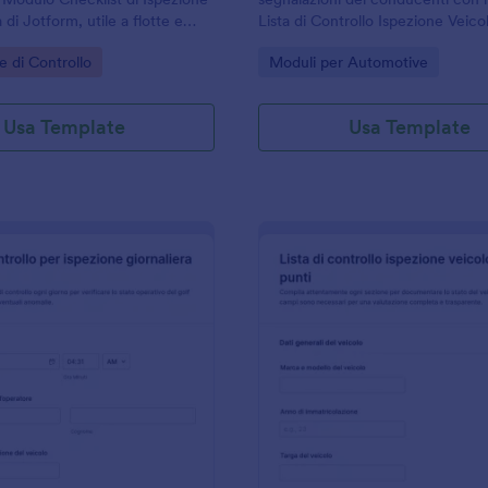
di Jotform, utile a flotte e
Lista di Controllo Ispezione Veico
accogliere dati e registrare
Dopo il Viaggio di Jotform, ideale
gory:
Go to Category:
e di Controllo
Moduli per Automotive
ispezione prima di ogni viaggio.
aziendali, trasporti e logistica.
Usa Template
Usa Template
: Modulo Di Ispezione Quotidiana Del Carrello 
: M
Anteprima
Anteprima