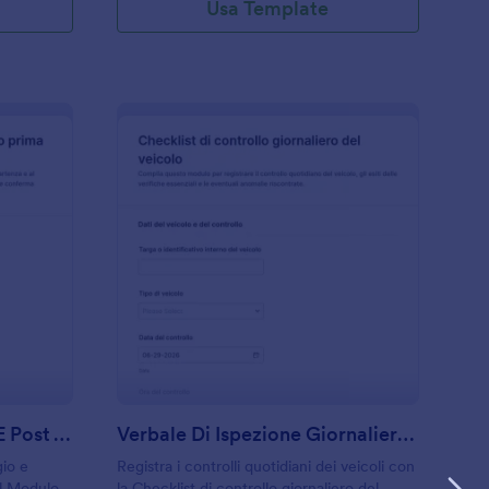
Usa Template
odulo Di Ispezione Pre E Post Viaggio Del Conducente
: Verbale Di Ispezion
Anteprima
Modulo Di Ispezione Pre E Post Viaggio Del Conducente
Verbale Di Ispezione Giornaliera Del Veicolo
gio e
Registra i controlli quotidiani dei veicoli con
il Modulo
la Checklist di controllo giornaliero del