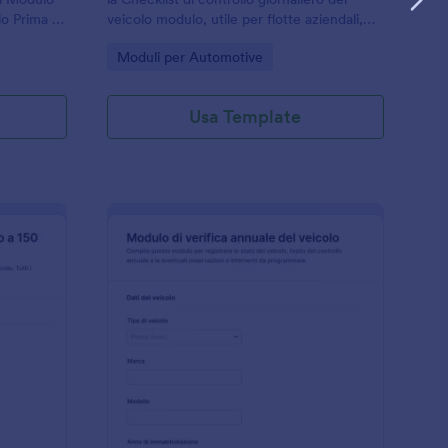
lo Prima e
veicolo modulo, utile per flotte aziendali,
 per flotte
trasporti e cantieri per raccogliere dati,
Go to Category:
Moduli per Automotive
segnalare anomalie e standardizzare le
verifiche.
Usa Template
Da Golf
odulo Di Ispezione A 150 Punti
: Modulo Di Ispezion
Anteprima