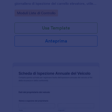
giornaliera di ispezione del carrello elevatore, utile
per magazzini, logistica e produzione,
Go to Category:
Moduli Liste di Controllo
personalizzabile in Jotform.
Usa Template
Anteprima