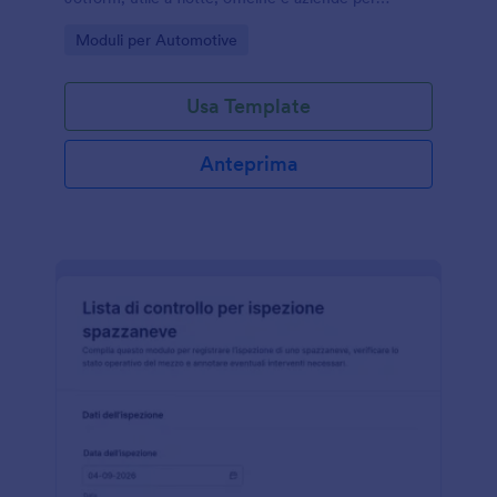
raccogliere dati e dare priorità agli interventi in
Go to Category:
Moduli per Automotive
modo coerente.
Usa Template
Anteprima