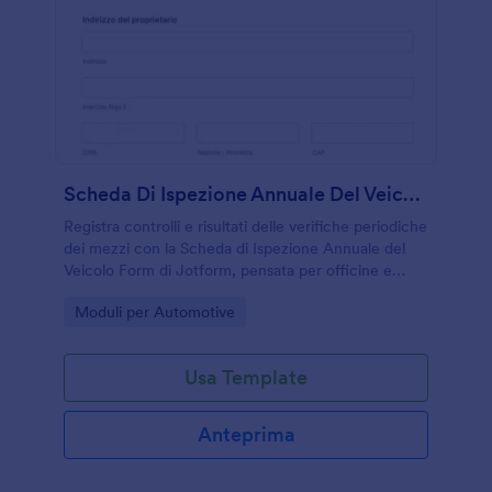
Scheda Di Ispezione Annuale Del Veicolo
Registra controlli e risultati delle verifiche periodiche
dei mezzi con la Scheda di Ispezione Annuale del
Veicolo Form di Jotform, pensata per officine e
flotte che vogliono una raccolta dati chiara e
Go to Category:
Moduli per Automotive
tracciabile.
Usa Template
Anteprima