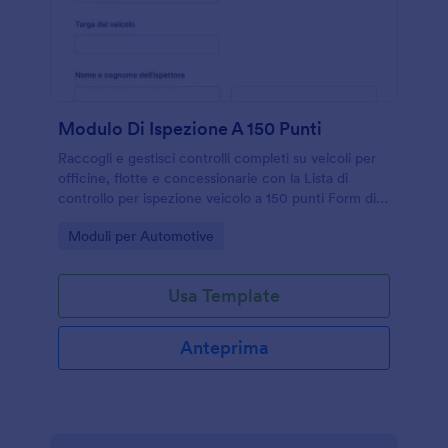
Modulo Di Ispezione A 150 Punti
Raccogli e gestisci controlli completi su veicoli per
officine, flotte e concessionarie con la Lista di
controllo per ispezione veicolo a 150 punti Form di
Jotform, ideale per ispezioni periodiche,
Go to Category:
Moduli per Automotive
preconsegna e valutazione dell’usato.
Usa Template
Anteprima