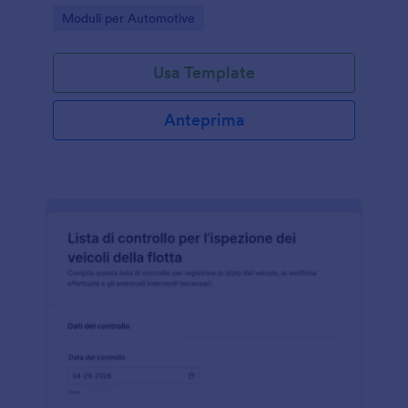
traccia delle verifiche periodiche e pianificare la
Go to Category:
Moduli per Automotive
manutenzione con Jotform.
Usa Template
Anteprima