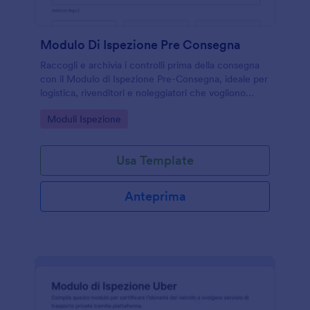
Modulo Di Ispezione Pre Consegna
Raccogli e archivia i controlli prima della consegna
con il Modulo di Ispezione Pre-Consegna, ideale per
logistica, rivenditori e noleggiatori che vogliono
documentare lo stato del bene e la consegna con
Go to Category:
Moduli Ispezione
Jotform.
Usa Template
Anteprima