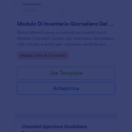
Modulo Di Inventario Giornaliero Del Camion
Riduci dimenticanze e controlli incompleti con il
Modulo Checklist Camion per Inventario Quotidiano,
utile a flotte e autisti per registrare verifiche pre-
partenza e centralizzare le risposta con Jotform.
Go to Category:
Moduli Liste di Controllo
Usa Template
Anteprima