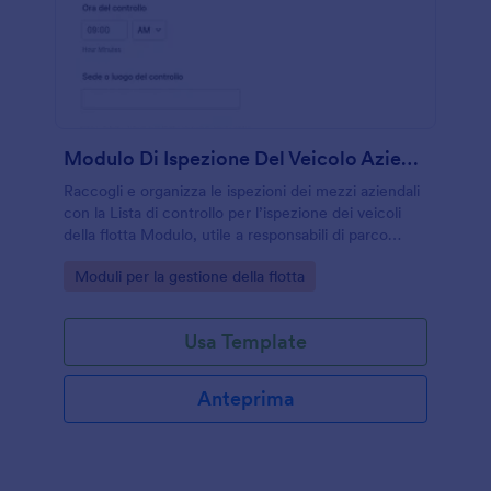
Modulo Di Ispezione Del Veicolo Aziendale
Raccogli e organizza le ispezioni dei mezzi aziendali
con la Lista di controllo per l’ispezione dei veicoli
della flotta Modulo, utile a responsabili di parco
veicoli e manutenzione per monitorare controlli e
Go to Category:
Moduli per la gestione della flotta
interventi con Jotform.
Usa Template
Anteprima