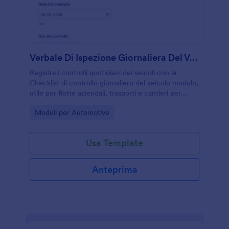
Verbale Di Ispezione Giornaliera Del Veicolo
Registra i controlli quotidiani dei veicoli con la
Checklist di controllo giornaliero del veicolo modulo,
utile per flotte aziendali, trasporti e cantieri per
raccogliere dati, segnalare anomalie e
Go to Category:
Moduli per Automotive
standardizzare le verifiche.
Usa Template
Anteprima