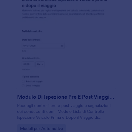
Modulo Di Ispezione Pre E Post Viaggio Del Conducente
Raccogli controlli pre e post viaggio e segnalazioni
dei conducenti con il Modulo Lista di Controllo
Ispezione Veicolo Prima e Dopo il Viaggio di
Jotform, ideale per flotte aziendali, trasporti e
Go to Category:
Moduli per Automotive
logistica.