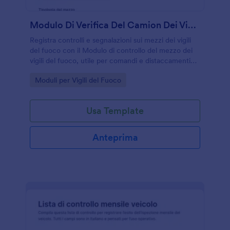
Modulo Di Verifica Del Camion Dei Vigili Del Fuoco Form
Registra controlli e segnalazioni sui mezzi dei vigili
del fuoco con il Modulo di controllo del mezzo dei
vigili del fuoco, utile per comandi e distaccamenti
che vogliono standardizzare le verifiche e
Go to Category:
Moduli per Vigili del Fuoco
centralizzare le risposte.
Usa Template
Anteprima