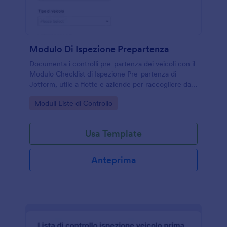
Modulo Di Ispezione Prepartenza
Documenta i controlli pre-partenza dei veicoli con il
Modulo Checklist di Ispezione Pre-partenza di
Jotform, utile a flotte e aziende per raccogliere dati
e registrare l’esito dell’ispezione prima di ogni
Go to Category:
Moduli Liste di Controllo
viaggio.
Usa Template
Anteprima