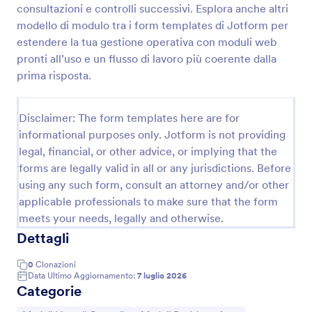
consultazioni e controlli successivi. Esplora anche altri
Scheda Di Ispezione Giornaliera Del Veicolo
modello di modulo tra i form templates di Jotform per
estendere la tua gestione operativa con moduli web
Raccogli controlli e segnalazioni per la flotta con la
Scheda di Ispezione Giornaliera del Veicolo Modulo
pronti all’uso e un flusso di lavoro più coerente dalla
di Jotform, ideale per aziende con mezzi condivisi
prima risposta.
che vogliono migliorare la data collection e la
Go to Category:
Moduli Revisione Auto
gestione della risposta.
Disclaimer: The form templates here are for
informational purposes only. Jotform is not providing
Usa Template
legal, financial, or other advice, or implying that the
forms are legally valid in all or any jurisdictions. Before
Anteprima
using any such form, consult an attorney and/or other
applicable professionals to make sure that the form
meets your needs, legally and otherwise.
Dettagli
0
Clonazioni
Data Ultimo Aggiornamento:
7 luglio 2026
Categorie