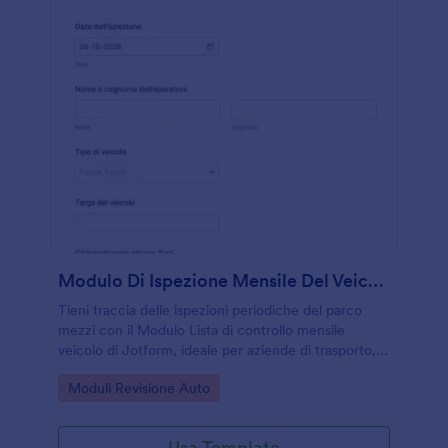
Modulo Di Ispezione Mensile Del Veicolo
Tieni traccia delle ispezioni periodiche del parco
mezzi con il Modulo Lista di controllo mensile
veicolo di Jotform, ideale per aziende di trasporto,
manutentori e responsabili di flotta che vogliono una
Go to Category:
Moduli Revisione Auto
raccolta dati ordinata.
Usa Template