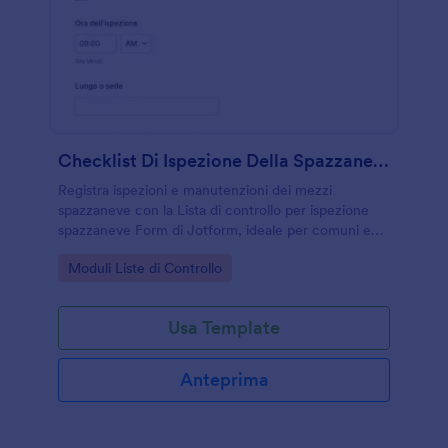
Checklist Di Ispezione Della Spazzaneve
Registra ispezioni e manutenzioni dei mezzi
spazzaneve con la Lista di controllo per ispezione
spazzaneve Form di Jotform, ideale per comuni e
gestori di flotte che vogliono centralizzare la
Go to Category:
Moduli Liste di Controllo
raccolta dati e le risposte online.
Usa Template
Anteprima