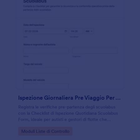
Ispezione Giornaliera Pre Viaggio Per Autista Di Scuolabus
Registra le verifiche pre-partenza degli scuolabus
con la Checklist di Ispezione Quotidiana Scuolabus
Form, ideale per autisti e gestori di flotte che
vogliono standardizzare i controlli e archiviare le
Go to Category:
Moduli Liste di Controllo
risposte in digitale con Jotform.