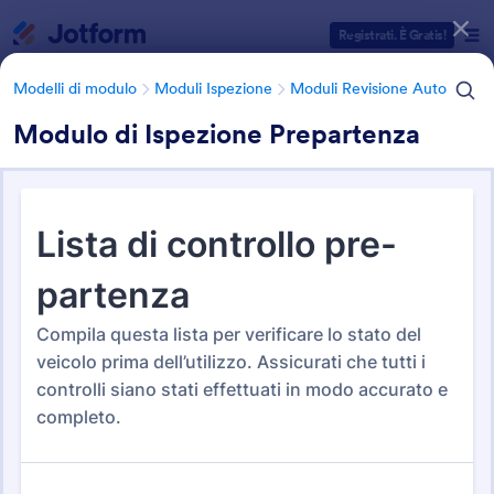
Inizio del dialogo
Registrati. È Gratis!
Modelli di modulo
Moduli Ispezione
Moduli Revisione Auto
Modulo di Ispezione Prepartenza
Categorie Template Moduli
Modelli di modulo
Moduli Ispezione
Moduli Revisione Auto
Moduli Revisione Auto
25 Template