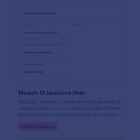
Modulo Di Ispezione Uber
Raccogli e archivia i controlli dei veicoli per autisti di
trasporto privato con un modello di modulo Jotform,
ideale per flotte e singoli conducenti che vogliono
organizzare la raccolta dati delle ispezioni.
Go to Category:
Moduli Ispezione