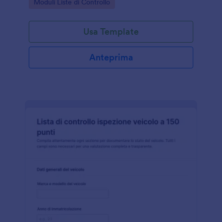
Go to Category:
Moduli Liste di Controllo
gestione delle risposte.
Usa Template
Anteprima