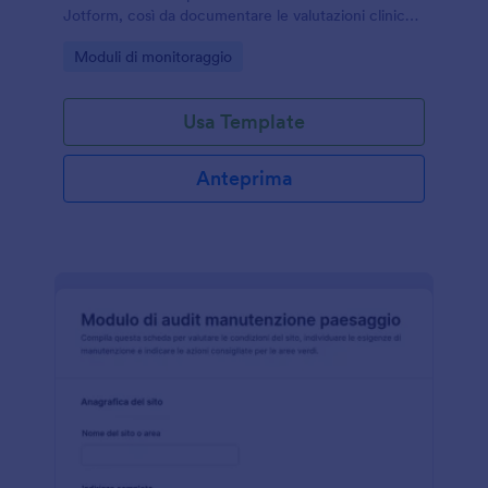
Jotform, così da documentare le valutazioni cliniche
e gestire ogni risposta in modo ordinato.
Go to Category:
Moduli di monitoraggio
Usa Template
Anteprima