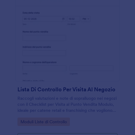
Lista Di Controllo Per Visita Al Negozio
Raccogli valutazioni e note di sopralluogo nei negozi
con il Checklist per Visita al Punto Vendita Modulo,
ideale per catene retail e franchising che vogliono
standardizzare i controlli e gestire le risposte in
Go to Category:
Moduli Liste di Controllo
Jotform.