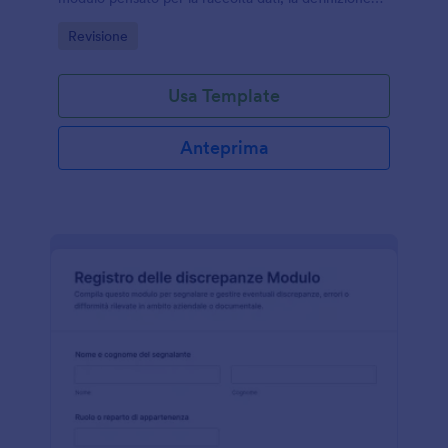
dell’ambito e la gestione delle risposte in un unico
Go to Category:
Revisione
flusso.
Usa Template
Anteprima