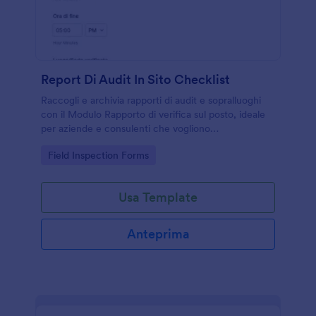
Report Di Audit In Sito Checklist
Raccogli e archivia rapporti di audit e sopralluoghi
con il Modulo Rapporto di verifica sul posto, ideale
per aziende e consulenti che vogliono
standardizzare la raccolta dati e gestire ogni risposta
Go to Category:
Field Inspection Forms
con Jotform.
Usa Template
Anteprima