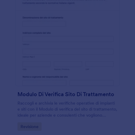
Modulo Di Verifica Sito Di Trattamento
Raccogli e archivia le verifiche operative di impianti
e siti con il Modulo di verifica del sito di trattamento,
ideale per aziende e consulenti che vogliono
standardizzare la raccolta dati e gestire ogni risposta
Go to Category:
Revisione
in modo ordinato.