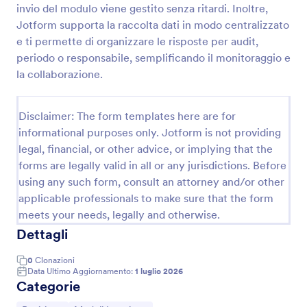
invio del modulo viene gestito senza ritardi. Inoltre,
Lista Di Controllo Qualità Form
Jotform supporta la raccolta dati in modo centralizzato
e ti permette di organizzare le risposte per audit,
Raccogli e documenta ispezioni e azioni correttive
con il Modulo Checklist di Controllo Qualità, ideale
periodo o responsabile, semplificando il monitoraggio e
per reparti produttivi e servizi che vogliono
la collaborazione.
standardizzare la raccolta dati e tracciare le
Go to Category:
Moduli Liste di Controllo
verifiche nel tempo.
Disclaimer: The form templates here are for
informational purposes only. Jotform is not providing
Usa Template
legal, financial, or other advice, or implying that the
forms are legally valid in all or any jurisdictions. Before
Anteprima
using any such form, consult an attorney and/or other
applicable professionals to make sure that the form
meets your needs, legally and otherwise.
Dettagli
0
Clonazioni
Data Ultimo Aggiornamento:
1 luglio 2026
Categorie