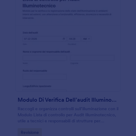
Modulo Di Verifica Dell’audit Illuminotecnico
Raccogli e organizza controlli sull’illuminazione con il
Modulo Lista di controllo per Audit Illuminotecnico,
utile a tecnici e responsabili di strutture per
registrare verifiche, criticità e interventi da
Go to Category:
Revisione
pianificare.