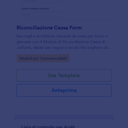
Riconciliazione Cassa Form
Raccogli e archivia le chiusure di cassa per turno o
giornata con il Modulo di Riconciliazione Cassa di
Jotform, ideale per negozi e locali che vogliono una
raccolta dati ordinata e verificabile.
Go to Category:
Moduli per Commercialisti
Usa Template
Anteprima