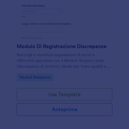
Modulo Di Registrazione Discrepanze
Raccogli e monitora segnalazioni di errori e
difformità operative con il Modulo Registro delle
Discrepanze di Jotform, ideale per team qualità e
amministrazione che vogliono centralizzare la
Go to Category:
Moduli Relazione
raccolta dati e la gestione delle risposte.
Usa Template
Anteprima