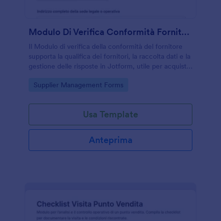
Modulo Di Verifica Conformità Fornitori
Il Modulo di verifica della conformità del fornitore
supporta la qualifica dei fornitori, la raccolta dati e la
gestione delle risposte in Jotform, utile per acquisti,
qualità e supply chain.
Go to Category:
Supplier Management Forms
Usa Template
Anteprima