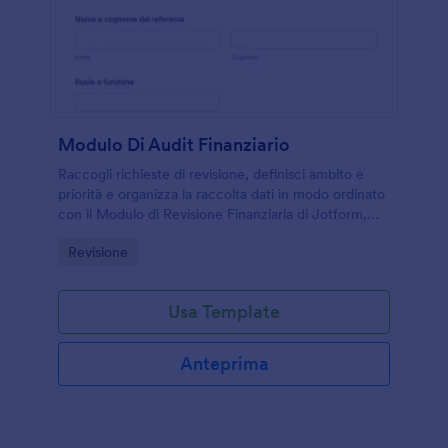
Modulo Di Audit Finanziario
Raccogli richieste di revisione, definisci ambito e
priorità e organizza la raccolta dati in modo ordinato
con il Modulo di Revisione Finanziaria di Jotform,
ideale per aziende, studi e amministrazioni.
Go to Category:
Revisione
Usa Template
Anteprima