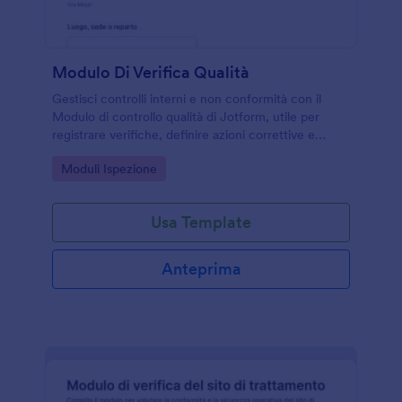
Modulo Di Verifica Qualità
Gestisci controlli interni e non conformità con il
Modulo di controllo qualità di Jotform, utile per
registrare verifiche, definire azioni correttive e
seguire le attività fino alla chiusura della pratica.
Go to Category:
Moduli Ispezione
Usa Template
Anteprima