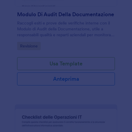
Modulo Di Audit Della Documentazione
Raccogli esiti e prove delle verifiche interne con il
Modulo di Audit della Documentazione, utile a
responsabili qualità e reparti aziendali per monitorare
aggiornamenti, non conformità e azioni correttive in
Go to Category:
Revisione
un unico flusso digitale.
Usa Template
Anteprima