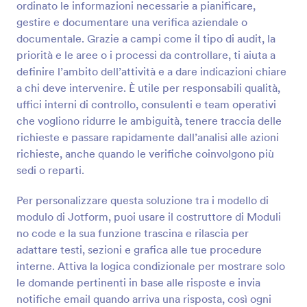
ordinato le informazioni necessarie a pianificare,
sulla sicurezza sul lavoro dopo aver esaminato
Anteprima
l'intera area. Il modello può essere modificato in
gestire e documentare una verifica aziendale o
base alle esigenze del proprietario del modulo.
documentale. Grazie a campi come il tipo di audit, la
priorità e le aree o i processi da controllare, ti aiuta a
definire l’ambito dell’attività e a dare indicazioni chiare
a chi deve intervenire. È utile per responsabili qualità,
uffici interni di controllo, consulenti e team operativi
che vogliono ridurre le ambiguità, tenere traccia delle
richieste e passare rapidamente dall’analisi alle azioni
richieste, anche quando le verifiche coinvolgono più
sedi o reparti.
Per personalizzare questa soluzione tra i modello di
modulo di Jotform, puoi usare il costruttore di Moduli
no code e la sua funzione trascina e rilascia per
adattare testi, sezioni e grafica alle tue procedure
interne. Attiva la logica condizionale per mostrare solo
le domande pertinenti in base alle risposte e invia
notifiche email quando arriva una risposta, così ogni