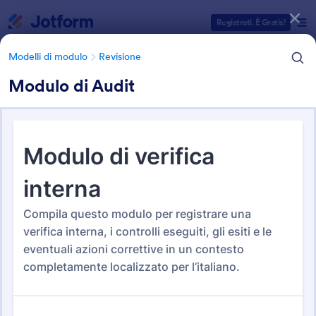
Inizio del dialogo
Registrati. È Gratis!
Modelli di modulo
Revisione
Modulo di Audit
Categorie Template Moduli
Modelli di modulo
Revisione
Revisione
47 Template