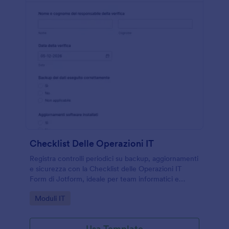
Checklist Delle Operazioni IT
Registra controlli periodici su backup, aggiornamenti
e sicurezza con la Checklist delle Operazioni IT
Form di Jotform, ideale per team informatici e
aziende che vogliono standardizzare la raccolta dati
Go to Category:
Moduli IT
e le verifiche interne.
Usa Template