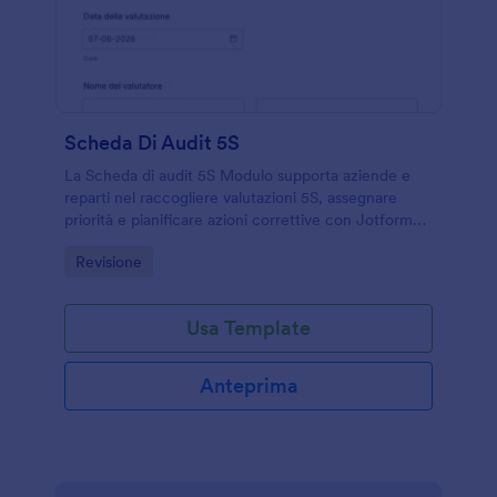
Scheda Di Audit 5S
La Scheda di audit 5S Modulo supporta aziende e
reparti nel raccogliere valutazioni 5S, assegnare
priorità e pianificare azioni correttive con Jotform
per una raccolta dati ordinata e tracciabile.
Go to Category:
Revisione
Usa Template
Anteprima