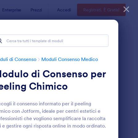
Enterprise
Prezzi
Accedi
Registrati. È Gratis!
uli di Consenso
Moduli Consenso Medico
odulo di Consenso per
eeling Chimico
cogli il consenso informato per il peeling
mico con Jotform, ideale per centri estetici e
odulo Di Consenso Informato Per Microneedling
: Consenso Alla Somm
Anteprima
fessionisti che vogliono semplificare la raccolta
i e gestire ogni risposta online in modo ordinato.