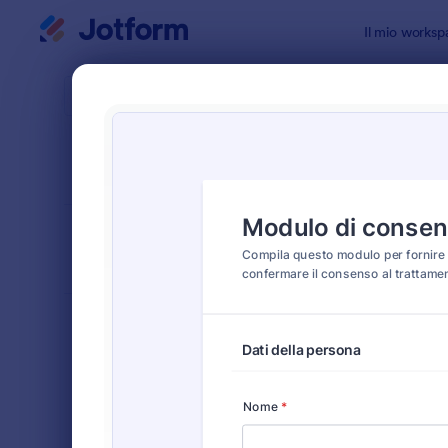
Inizio del dialogo
Il mio worksp
Modelli di
Modu
ORDINA PER
Popolari
76 Templat
LAYOUT DEL
Classico
MODULO
TIPOLOGIA
Moduli Ordine
552
Moduli di Registrazione
453