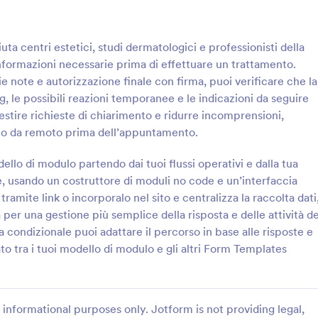
: Modulo Di Consenso Per Rimozione Cerume A
: M
Anteprima
Anteprima
ta centri estetici, studi dermatologici e professionisti della
 informazioni necessarie prima di effettuare un trattamento.
ie note e autorizzazione finale con firma, puoi verificare che la
 le possibili reazioni temporanee e le indicazioni da seguire
estire richieste di chiarimento e ridurre incomprensioni,
Modulo Di Consenso Per Rimozione Cerume Auricolare
lto da remoto prima dell’appuntamento.
senso informato e informazioni
Raccogli consenso informato e in
per la rimozione del cerume con
essenziali prima delle sedute con
lo di modulo partendo dai tuoi flussi operativi e dalla tua
 consenso per la rimozione del
di Consenso per la Terapia Masso
usando un costruttore di moduli no code e un’interfaccia
le per ambulatori e
ideale per studi di massoterapia e
 tramite link o incorporalo nel sito e centralizza la raccolta dati
gory:
Go to Category:
Consenso
Moduli di Consenso
i sanitari che vogliono
benessere che vogliono semplific
 per una gestione più semplice della risposta e delle attività de
la raccolta dati online.
raccolta dati con Jotform.
ca condizionale puoi adattare il percorso in base alle risposte e
Usa Template
Usa Template
o tra i tuoi modello di modulo e gli altri Form Templates
informational purposes only. Jotform is not providing legal,