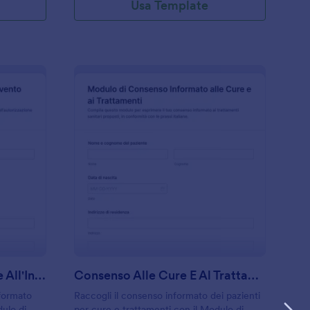
Usa Template
odulo Di Autorizzazione All'Intervento Chirurgico
: Consenso Alle Cure
Anteprima
Modulo Di Autorizzazione All'Intervento Chirurgico
Consenso Alle Cure E Al Trattamento Form
nformato
Raccogli il consenso informato dei pazienti
dulo di
per cure e trattamenti con il Modulo di