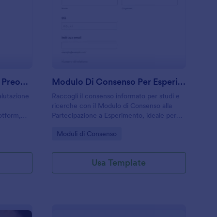
ichiarazione Di Idoneità Preoperatoria Form
: Modulo Di Consens
Anteprima
Dichiarazione Di Idoneità Preoperatoria Form
Modulo Di Consenso Per Esperimento
valutazione
Raccogli il consenso informato per studi e
ricerche con il Modulo di Consenso alla
otform,
Partecipazione a Esperimento, ideale per
udi medici
università e laboratori che vogliono
Go to Category:
Moduli di Consenso
ta dati
semplificare la raccolta dati e gestire ogni
risposta in modo ordinato.
Usa Template