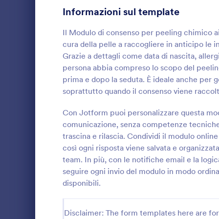
Informazioni sul template
Moduli di Consenso al Viaggio
11
Il Modulo di consenso per peeling chimico aiu
Moduli per la Telemedicina
9
cura della pelle a raccogliere in anticipo le
Grazie a dettagli come data di nascita, allerg
Recording Consent Forms
7
persona abbia compreso lo scopo del peeling,
prima e dopo la seduta. È ideale anche per g
Moduli di consenso per la condivisione
7
soprattutto quando il consenso viene racco
Moduli di Dimissioni Ospedaliere
4
Raccogli con
preliminari 
Con Jotform puoi personalizzare questa model
Moduli per Makeup
il Modulo di
4
comunicazione, senza competenze tecniche, 
cerume, idea
trascina e rilascia. Condividi il modulo online
Go to Cate
Moduli di 
professionist
Moduli di Consenso per Campo Estivo
2
così ogni risposta viene salvata e organizzata
semplificare 
team. In più, con le notifiche email e la logi
Funding Consent Forms
1
seguire ogni invio del modulo in modo ordinat
disponibili.
Moduli RSVP
43
Moduli Appuntamento
93
Disclaimer: The form templates here are for 