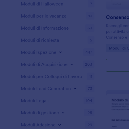
Moduli di Halloween
7
Moduli per le vacanze
13
Consenso 
Raccogli con
Moduli di Informazione
63
per attività 
Consenso e L
Moduli di richiesta
5
ideale per sc
Go to Cate
Moduli di 
organizzator
Moduli Ispezione
447
online.
Moduli di Acquisizione
203
Moduli per Colloqui di Lavoro
11
Moduli Lead Generation
73
Moduli Legali
104
Moduli di gestione
125
Moduli Adesione
29