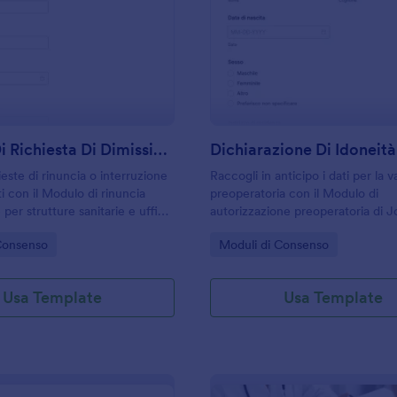
: Modulo Di Richiesta Di Dimissione Medica
: D
Anteprima
Anteprima
Modulo Di Richiesta Di Dimissione Medica
ieste di rinuncia o interruzione
Raccogli in anticipo i dati per la 
i con il Modulo di rinuncia
preoperatoria con il Modulo di
 per strutture sanitarie e uffici
autorizzazione preoperatoria di J
i che vogliono migliorare la
ideale per strutture sanitarie e st
gory:
Go to Category:
Consenso
Moduli di Consenso
 e l’archiviazione delle risposte.
che vogliono organizzare la raccol
online.
Usa Template
Usa Template