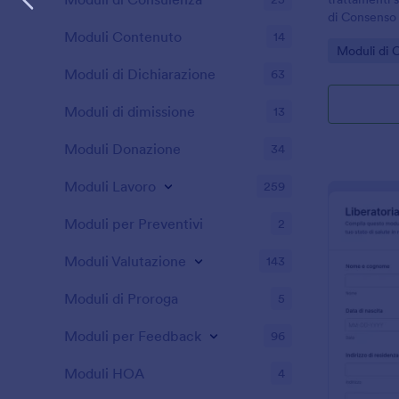
di Consenso 
strutture san
Moduli Contenuto
14
Go to Cate
Moduli di 
che devono g
raccolta dati
Moduli di Dichiarazione
63
Moduli di dimissione
13
Moduli Donazione
34
Moduli Lavoro
259
Moduli per Preventivi
2
Moduli Valutazione
143
Moduli di Proroga
5
Moduli per Feedback
96
Moduli HOA
4