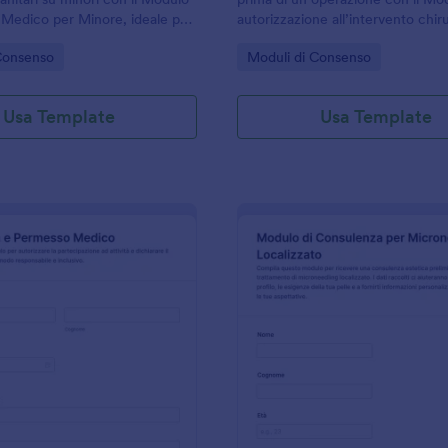
Medico per Minore, ideale per
autorizzazione all’intervento chir
itarie, scuole e organizzatori
ideale per studi medici e strutture
gory:
Go to Category:
Consenso
Moduli di Consenso
estire autorizzazioni e
che vogliono semplificare la racco
 online.
con Jotform.
Usa Template
Usa Template
: Consenso E Liberatoria Sanitaria
: M
Anteprima
Anteprima