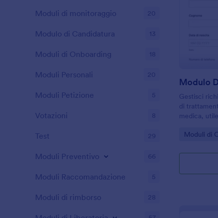
Moduli di monitoraggio
20
Modulo di Candidatura
13
Moduli di Onboarding
18
Moduli Personali
20
Moduli Petizione
5
Gestisci rich
di trattament
Votazioni
8
medica, utile
amministrativ
Go to Cate
Moduli di 
raccolta dati
Test
29
Moduli Preventivo
66
Moduli Raccomandazione
5
Moduli di rimborso
28
Moduli di Liberatoria
57