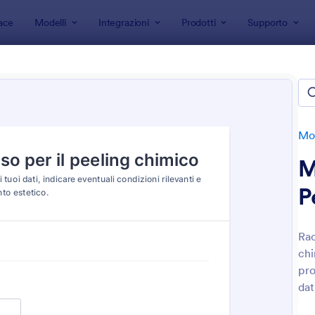
ace
Modelli
Integrazioni
Prodotti
Supporto
 modulo
Moduli di Consenso
Moduli Consenso Medico
li Consenso Medico
e
Mod
M
P
Rac
chi
: Modulo Di Giustificazione Medica
: M
Anteprima
Anteprima
pro
dat