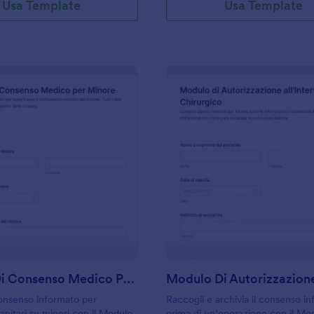
Usa Template
Usa Template
: Modulo Di Consenso Medico Per Minore
: M
Anteprima
Anteprima
Modulo Di Consenso Medico Per Minore
consenso informato per
Raccogli e archivia il consenso i
anitari su minori con il Modulo
prima di un’operazione con il Mo