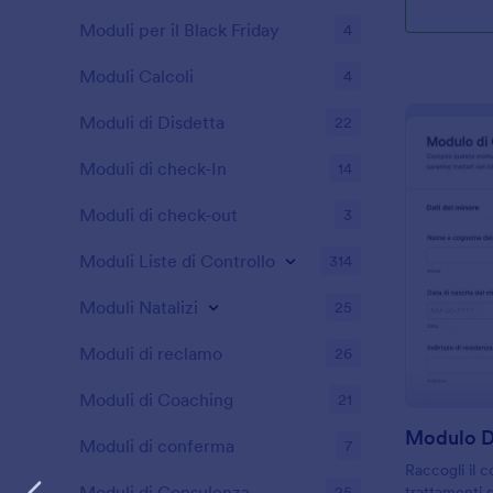
Moduli per il Black Friday
4
Moduli Calcoli
4
Moduli di Disdetta
22
Moduli di check-In
14
Moduli di check-out
3
Moduli Liste di Controllo
314
Moduli Natalizi
25
Moduli di reclamo
26
Moduli di Coaching
21
Moduli di conferma
7
Raccogli il 
Moduli di Consulenza
25
trattamenti s