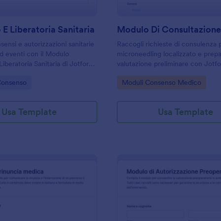
E Liberatoria Sanitaria
sensi e autorizzazioni sanitarie
Raccogli richieste di consulenza 
ed eventi con il Modulo
microneedling localizzato e prep
iberatoria Sanitaria di Jotform,
valutazione preliminare con Jotfo
uole, associazioni e
per centri estetici e professionist
gory:
Go to Category:
Consenso
Moduli Consenso Medico
i che gestiscono la raccolta dati
vogliono velocizzare la raccolta da
Usa Template
Usa Template