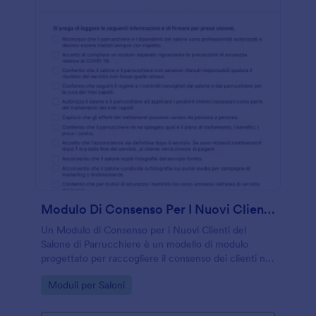
Modulo Di Consenso Per I Nuovi Clienti Del Salone Di Parrucchiere
Un Modulo di Consenso per i Nuovi Clienti del
Salone di Parrucchiere è un modello di modulo
progettato per raccogliere il consenso dei clienti nei
saloni di parrucchiere
Go to Category:
Moduli per Saloni