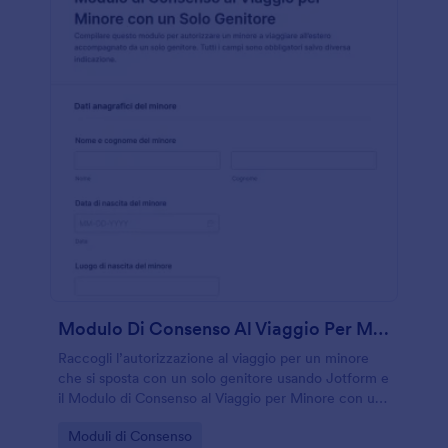
Modulo Di Consenso Al Viaggio Per Minore Con Un Solo Genitore
Raccogli l’autorizzazione al viaggio per un minore
che si sposta con un solo genitore usando Jotform e
il Modulo di Consenso al Viaggio per Minore con un
Solo Genitore, ideale per famiglie e tutori che
Go to Category:
Moduli di Consenso
vogliono gestire la raccolta dati online.