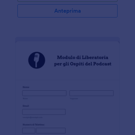
avere. Questo modulo di consenso per l'estrazione
dentale è un modulo di consenso informato che i
Anteprima
dentisti possono utilizzare per acquisire il consenso
dal proprio paziente. Questo aiuta anche come
guida per sapere cosa dovrebbero informare i
dentisti ai pazienti e le implicazioni della procedura e
/ o dei suoi effetti collaterali. Utilizzare questo
modulo per garantire la sicurezza, la conoscenza
adeguata condivisa con i pazienti e per un migliore
rapporto tra il paziente e il medico.