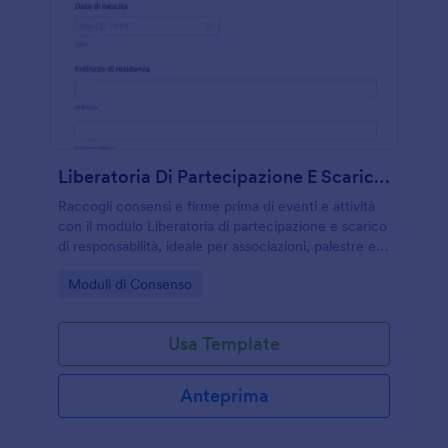
Liberatoria Di Partecipazione E Scarico Di Responsabilità
Raccogli consensi e firme prima di eventi e attività
con il modulo Liberatoria di partecipazione e scarico
di responsabilità, ideale per associazioni, palestre e
organizzatori che vogliono gestire la raccolta dati
Go to Category:
Moduli di Consenso
online con Jotform.
Usa Template
Anteprima