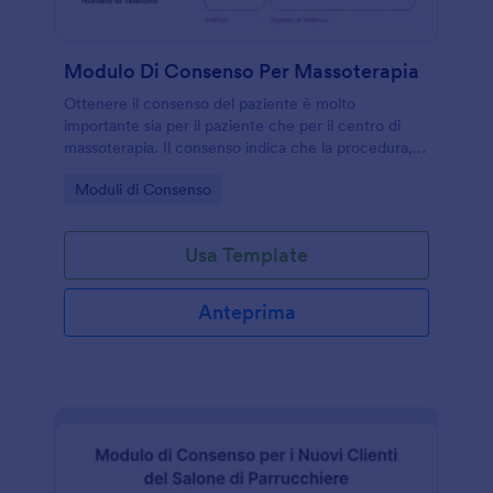
Modulo Di Consenso Per Massoterapia
Ottenere il consenso del paziente è molto
importante sia per il paziente che per il centro di
massoterapia. Il consenso indica che la procedura,
gli effetti collaterali e i benefici sono stati spiegati in
Go to Category:
Moduli di Consenso
modo approfondito al paziente. Questo consenso
riconosce anche che il paziente accetta i termini e
richiede di firmarlo prima della sessione. Questo
Usa Template
straordinario Modulo di Consenso per Massoterapia
contiene campi sul cliente, dettagli di contatto di
emergenza, dati sanitari attuali, rinuncia al consenso
Anteprima
e una firma digitale. Il questionario preliminare sui
dati sanitari è necessario per determinare come
verrà eseguito il trattamento.