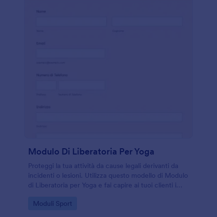
Modulo Di Liberatoria Per Yoga
Proteggi la tua attività da cause legali derivanti da
incidenti o lesioni. Utilizza questo modello di Modulo
di Liberatoria per Yoga e fai capire ai tuoi clienti i
rischi e i benefici dello yoga facendoli firmare una
Go to Category:
Moduli Sport
liberatoria per lesioni o danni.