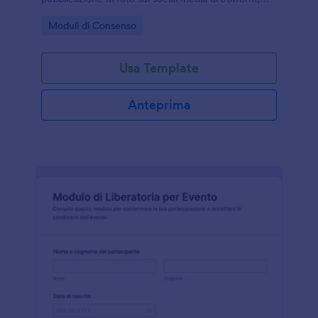
utile per scuole, associazioni, fotografi e
Go to Category:
Moduli di Consenso
organizzatori di eventi.
Usa Template
Anteprima