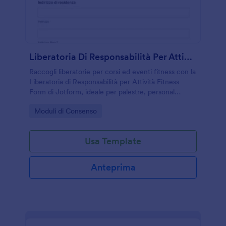
Liberatoria Di Responsabilità Per Attività Fitness
Raccogli liberatorie per corsi ed eventi fitness con la
Liberatoria di Responsabilità per Attività Fitness
Form di Jotform, ideale per palestre, personal
trainer e associazioni che vogliono gestire consensi
Go to Category:
Moduli di Consenso
e raccolta dati online.
Usa Template
Anteprima