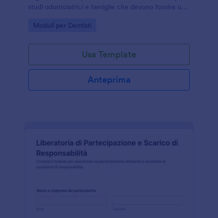
studi odontoiatrici e famiglie che devono fornire una
conferma da consegnare a scuola o al lavoro tramite
Go to Category:
Moduli per Dentisti
Jotform.
Usa Template
Anteprima