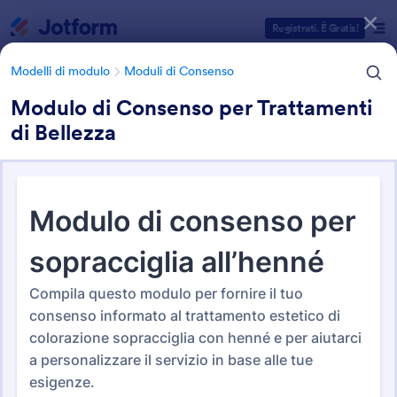
Inizio del dialogo
Registrati. È Gratis!
Modelli di modulo
Moduli di Consenso
Modulo di Consenso per Trattamenti
di Bellezza
Categorie Template Moduli
Modelli di modulo
Moduli di Consenso
Moduli di Consenso
785 Template