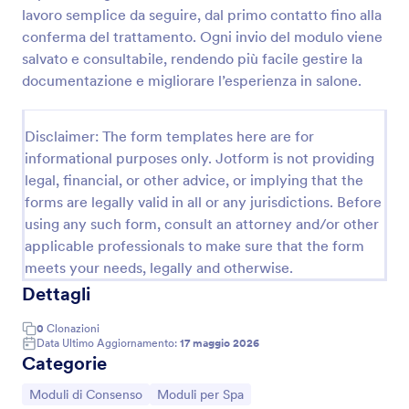
lavoro semplice da seguire, dal primo contatto fino alla
Consenso Per Laminazione E Colorazione Delle Ciglia
conferma del trattamento. Ogni invio del modulo viene
Un modulo di Consenso per Laminazione e
salvato e consultabile, rendendo più facile gestire la
Colorazione delle Ciglia è un modello progettato per
documentazione e migliorare l’esperienza in salone.
raccogliere informazioni da potenziali clienti sul loro
interesse in un trattamento di laminazione e
Go to Category:
Moduli per Saloni
colorazione delle ciglia.
Disclaimer: The form templates here are for
informational purposes only. Jotform is not providing
legal, financial, or other advice, or implying that the
Usa Template
forms are legally valid in all or any jurisdictions. Before
using any such form, consult an attorney and/or other
Anteprima
applicable professionals to make sure that the form
meets your needs, legally and otherwise.
Dettagli
0
Clonazioni
Data Ultimo Aggiornamento:
17 maggio 2026
Categorie
Vai alla Categoria:
Vai alla Categoria:
Moduli di Consenso
Moduli per Spa