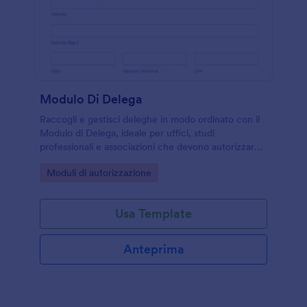
Modulo Di Delega
Raccogli e gestisci deleghe in modo ordinato con il
Modulo di Delega, ideale per uffici, studi
professionali e associazioni che devono autorizzare
incarichi, ritiri o attività per conto terzi tramite
Go to Category:
Moduli di autorizzazione
Jotform.
Usa Template
Anteprima