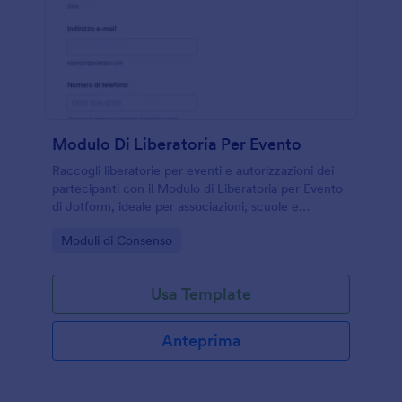
Modulo Di Liberatoria Per Evento
Raccogli liberatorie per eventi e autorizzazioni dei
partecipanti con il Modulo di Liberatoria per Evento
di Jotform, ideale per associazioni, scuole e
organizzatori che vogliono gestire la raccolta dati e
Go to Category:
Moduli di Consenso
ogni risposta in un unico flusso.
Usa Template
Anteprima