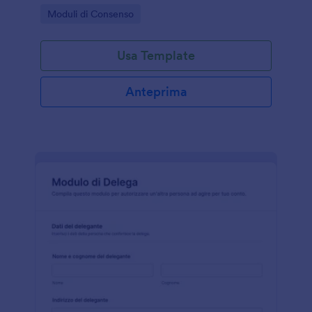
in modo riservato tramite un modello di modulo
Go to Category:
Moduli di Consenso
pronto all’uso.
Usa Template
Anteprima