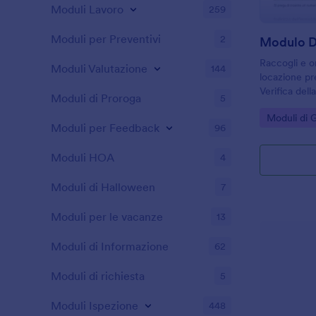
Moduli Lavoro
259
Moduli per Preventivi
2
Raccogli e o
Moduli Valutazione
144
locazione pr
Verifica dell
Moduli di Proroga
5
proprietari, 
Go to Cate
Moduli di 
amministrato
Moduli per Feedback
96
decisioni di 
ordinata.
Moduli HOA
4
Moduli di Halloween
7
Moduli per le vacanze
13
Moduli di Informazione
62
Moduli di richiesta
5
Moduli Ispezione
448