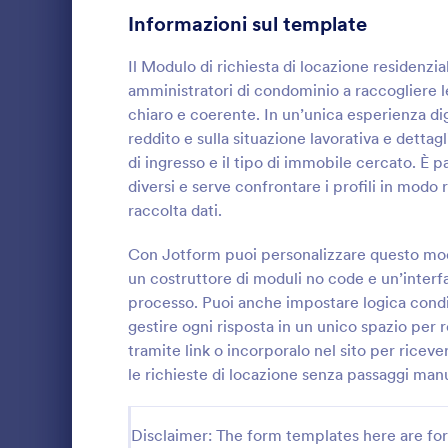
Informazioni sul template
Moduli Domanda Servizi Banking
9
Il Modulo di richiesta di locazione residenzi
Template Modulo Domanda Adesione
9
amministratori di condominio a raccogliere 
chiaro e coerente. In un’unica esperienza digi
Moduli di Candidatura per il Personale
5
reddito e sulla situazione lavorativa e dettagl
di ingresso e il tipo di immobile cercato. È 
Moduli Domanda Sponsorizzazione
5
diversi e serve confrontare i profili in modo
Template Modulo Domanda Adozione Animali Domestici
5
Raccogli ref
raccolta dati.
uniforme con
Template Modulo Domanda Tirocinio
locativa, uti
4
Con Jotform puoi personalizzare questo model
e agenzie im
un costruttore di moduli no code e un’interfac
Go to Cate
Moduli di 
un inquilino 
Moduli Domanda Affittuario
4
processo. Puoi anche impostare logica condiz
online con J
gestire ogni risposta in un unico spazio per 
Moduli di Domanda per Borse di Studio
4
tramite link o incorporalo nel sito per ricev
le richieste di locazione senza passaggi manu
Moduli Richiesta Medica
3
Moduli Domanda Scuola
2
Disclaimer: The form templates here are for 