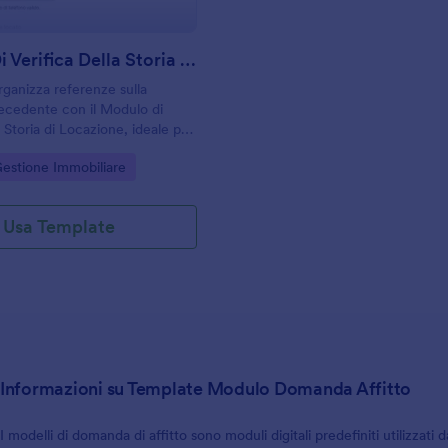
Modulo Di Verifica Della Storia Di Locazione
rganizza referenze sulla
ecedente con il Modulo di
a Storia di Locazione, ideale per
agenzie immobiliari e
gory:
Gestione Immobiliare
ri che vogliono supportare le
affitto con una raccolta dati
Usa Template
Informazioni su Template Modulo Domanda Affitto
I modelli di domanda di affitto sono moduli digitali predefiniti utilizzati 