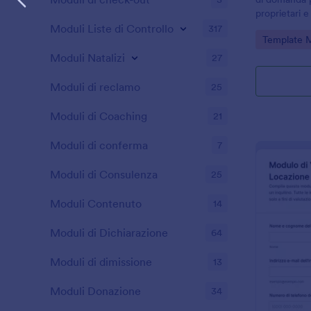
proprietari 
raccogliere 
Moduli Liste di Controllo
317
Go to Cate
Template 
organizzare 
con Jotform
Moduli Natalizi
27
Moduli di reclamo
25
Moduli di Coaching
21
Moduli di conferma
7
Moduli di Consulenza
25
Moduli Contenuto
14
Moduli di Dichiarazione
64
Moduli di dimissione
13
Moduli Donazione
34