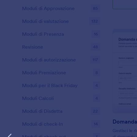
Moduli di Approvazione
85
Moduli di valutazione
132
Moduli di Presenza
16
Revisione
48
Moduli di autorizzazione
117
Moduli Premiazione
8
Moduli per il Black Friday
4
Moduli Calcoli
4
Moduli di Disdetta
22
Moduli di check-In
14
Gestisci le r
Moduli di check-out
3
di domanda p