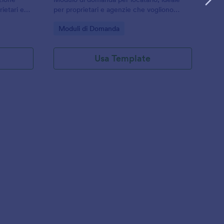
rietari e
per proprietari e agenzie che vogliono
velocizzare la raccolta dati e gestire ogni
Go to Category:
Moduli di Domanda
alutazione
invio del modulo con Jotform.
Usa Template