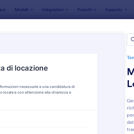
ace
Modelli
Integrazioni
Prodotti
Supporto
 modulo
Moduli di Domanda
Template Modulo Domanda Affi
late Modulo Domanda Affitto
e
Te
M
L
Ges
ric
: Modulo Di Richiesta Di Affitto
: M
Anteprima
Anteprima
per
dat
tra