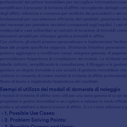
professionisti del settore immobiliare per raccogliere informazioni essenzi
semplificano il processo di richiesta di affitto raccogliendo dettagli come
degli affitti, referenze e consenso per verifiche dei precedenti o del cr
fondamentali per una selezione efficiente dei candidati, garantendo che i
dati necessari per prendere decisioni consapevoli sugli inquilini. I casi d
residenziali e case unifamiliari ai contratti di locazione di immobili co
strumenti versatili per chiunque gestisca immobili in affitto.
Con Jotform, gli utenti possono personalizzare e implementare facilmente
base alle proprie specifiche esigenze. Sfruttando l'intuitivo generatore
possono aggiungere o modificare campi, integrare gateway di pagament
personalizzare l'esperienza di compilazione del modulo. Le richieste 
tabelle Jotform, semplificando la consultazione, il filtraggio e la gestio
gestisce un singolo immobile o una società di gestione immobiliare che 
Jotform vi consente di creare moduli di richiesta di affitto professionali
flusso di lavoro e migliorando l'esperienza dei candidati.
Esempi di utilizzo dei moduli di domanda di noleggio
I moduli di richiesta di affitto sono utili per una vasta gamma di scopi nel
proprietari e gestori immobiliari a raccogliere e valutare in modo efficiente
scelta e ad adattarsi a diversi scenari di affitto. Ecco come utilizzare e 
+
1. Possible Use Cases:
+
2. Problem Solving Points:
+
3. Possible Owners and Users: