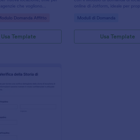
e agenzie che vogliono
online di Jotform, ideale per prop
dati, confrontare candidati e
agenzie immobiliari che vogliono
gory:
Go to Category:
Modulo Domanda Affitto
Moduli di Domanda
le risposte in modo ordinato
velocizzare la raccolta dati e la v
.
dei richiedenti.
Usa Template
Usa Template
: Modulo Di Verifica Della Storia Di Locazione
Anteprima