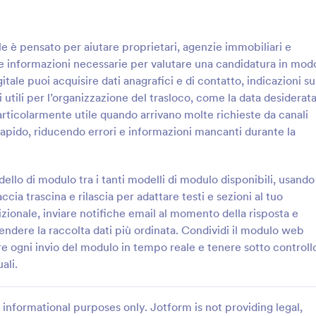
: Modulo Di Referenze Per Locazione
: M
Anteprima
Anteprima
ale è pensato per aiutare proprietari, agenzie immobiliari e
le informazioni necessarie per valutare una candidatura in mod
tale puoi acquisire dati anagrafici e di contatto, indicazioni su
i utili per l’organizzazione del trasloco, come la data desiderat
particolarmente utile quando arrivano molte richieste da canali
Modulo Di Referenze Per Locazione
 rapido, riducendo errori e informazioni mancanti durante la
erenze sulla locazione in modo
Questionario di Candidatura Immo
 il Modulo di referenza
Modulo per agenzie e proprietari
le per proprietari, amministratori
vogliono gestire la raccolta dati d
lo di modulo tra i tanti modelli di modulo disponibili, usando
mobiliari che vogliono valutare
candidati e organizzare le richies
cia trascina e rilascia per adattare testi e sezioni al tuo
gory:
Go to Category:
Gestione Immobiliare
Moduli Immobiliari
e gestire la data collection
unico modello di modulo condivisi
ionale, inviare notifiche email al momento della risposta e
otform.
incorporabile con Jotform.
rendere la raccolta dati più ordinata. Condividi il modulo web
Usa Template
Usa Template
ere ogni invio del modulo in tempo reale e tenere sotto controll
ali.
informational purposes only. Jotform is not providing legal,