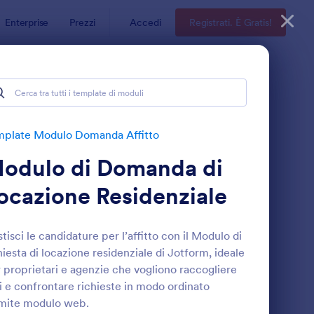
Enterprise
Prezzi
Accedi
Registrati. È Gratis!
tto
mplate Modulo Domanda Affitto
odulo di Domanda di
ocazione Residenziale
tisci le candidature per l’affitto con il Modulo di
hiesta di locazione residenziale di Jotform, ideale
odulo Di Richiesta Affitto Con Co Interessato E Firme
: Dichiarazione Reddi
Anteprima
 proprietari e agenzie che vogliono raccogliere
i e confrontare richieste in modo ordinato
mite modulo web.