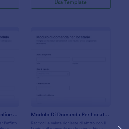
Usa Template
omanda Di Locazione Online Modulo
: Modulo Di Domanda 
Anteprima
Domanda Di Locazione Online Modulo
Modulo Di Domanda Per Locatario
 l’affitto
Raccogli e valuta richieste di affitto con il
zione
Modulo di domanda per locatario, ideale