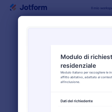
Inizio del dialogo
Il mio worksp
Modelli di
Temp
ORDINA PER
Popolari
13 Templat
LAYOUT DEL
Classico
MODULO
TIPOLOGIA
Moduli Ordine
554
Moduli di Registrazione
461