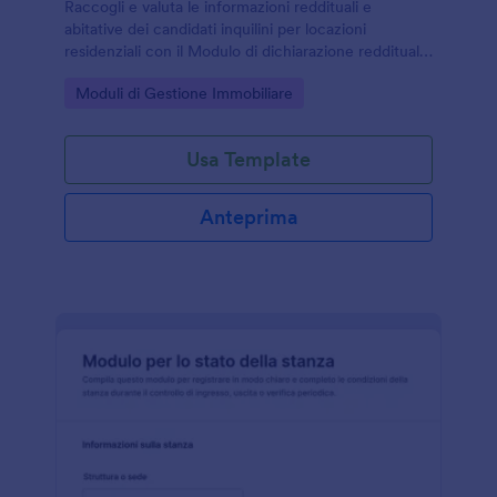
Raccogli e valuta le informazioni reddituali e
abitative dei candidati inquilini per locazioni
residenziali con il Modulo di dichiarazione reddituale
dell’inquilino per locazione di Jotform, ideale per
Go to Category:
Moduli di Gestione Immobiliare
proprietari e agenzie immobiliari.
Usa Template
Anteprima