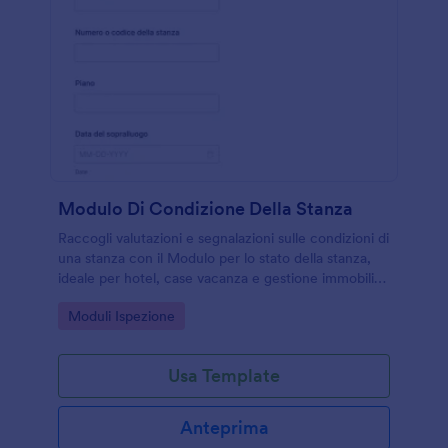
Modulo Di Condizione Della Stanza
Raccogli valutazioni e segnalazioni sulle condizioni di
una stanza con il Modulo per lo stato della stanza,
ideale per hotel, case vacanza e gestione immobili
durante controlli, ingressi, uscite e manutenzioni.
Go to Category:
Moduli Ispezione
Usa Template
Anteprima