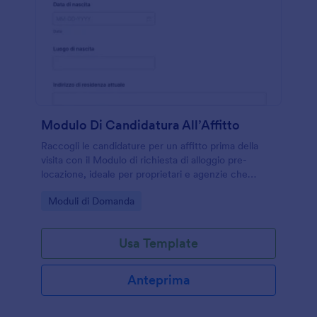
Modulo Di Candidatura All’Affitto
Raccogli le candidature per un affitto prima della
visita con il Modulo di richiesta di alloggio pre-
locazione, ideale per proprietari e agenzie che
vogliono velocizzare la raccolta dati e valutare i
Go to Category:
Moduli di Domanda
profili in modo ordinato.
Usa Template
Anteprima