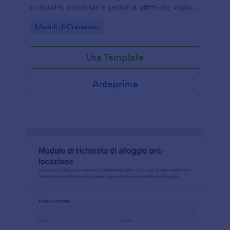
coinquilini, proprietari e gestori di affitti che vogliono
organizzare la raccolta dati e gestire ogni risposta
Go to Category:
Moduli di Consenso
del modulo in modo ordinato.
Usa Template
Anteprima