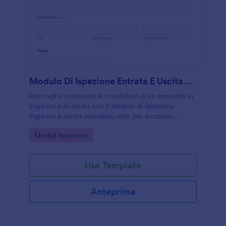
Modulo Di Ispezione Entrata E Uscita Dell’Immobile
Raccogli e confronta le condizioni di un immobile in
ingresso e in uscita con il Modulo di ispezione
ingresso e uscita immobile, utile per locazioni,
passaggi di consegne e gestione operativa di
Go to Category:
Moduli Ispezione
proprietà.
Usa Template
Anteprima