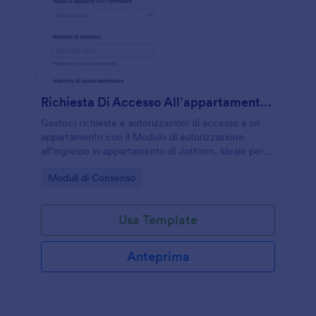
Richiesta Di Accesso All’appartamento Form
Gestisci richieste e autorizzazioni di accesso a un
appartamento con il Modulo di autorizzazione
all’ingresso in appartamento di Jotform, ideale per
proprietari, inquilini e amministratori che vogliono
Go to Category:
Moduli di Consenso
coordinare interventi e raccolta dati online.
Usa Template
Anteprima