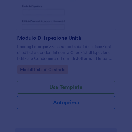
Modulo Di Ispezione Unità
Raccogli e organizza la raccolta dati delle ispezioni
di edifici e condomini con la Checklist di Ispezione
Edilizia e Condominiale Form di Jotform, utile per
amministratori, tecnici e gestori immobiliari che
Go to Category:
Moduli Liste di Controllo
vogliono report uniformi e tracciabili.
Usa Template
Anteprima