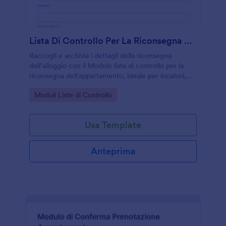
Lista Di Controllo Per La Riconsegna Dell'appartamento
Raccogli e archivia i dettagli della riconsegna
dell’alloggio con il Modulo lista di controllo per la
riconsegna dell'appartamento, ideale per locatori,
agenzie e gestione immobiliare che vogliono una
Go to Category:
Moduli Liste di Controllo
raccolta dati ordinata con Jotform.
Usa Template
Anteprima