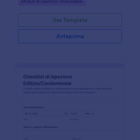
Go to Category:
Moduli di Gestione Immobiliare
Usa Template
Anteprima