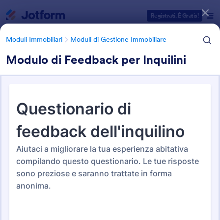
Inizio del dialogo
Registrati. È Gratis!
Moduli Immobiliari
Moduli di Gestione Immobiliare
Modulo di Feedback per Inquilini
Categorie Template Moduli
Moduli Immobiliari
Moduli di Gestione Immobiliare
Moduli di Gestione
Immobiliare
87 Template