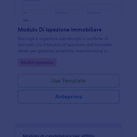
Modulo Di Ispezione Immobiliare
Raccogli e organizza sopralluoghi e verifiche di
immobili con il Modulo di ispezione dell’immobile,
ideale per gestione proprietà, manutenzione e
locazioni, con raccolta dati chiara tramite Jotform.
Go to Category:
Moduli Ispezione
Usa Template
Anteprima