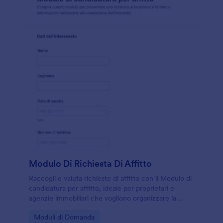
Modulo Di Richiesta Di Affitto
Raccogli e valuta richieste di affitto con il Modulo di
candidatura per affitto, ideale per proprietari e
agenzie immobiliari che vogliono organizzare la
raccolta dati e gestire ogni invio del modulo con
Go to Category:
Moduli di Domanda
Jotform.