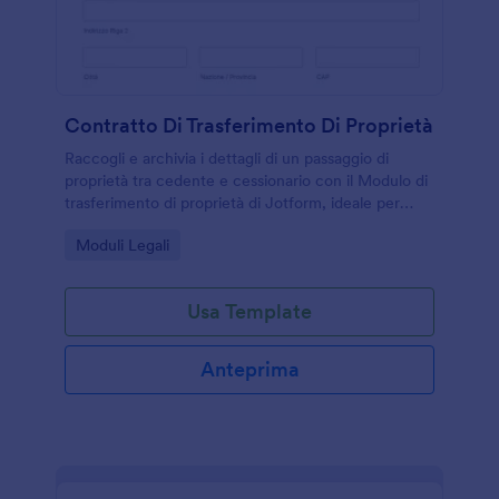
Contratto Di Trasferimento Di Proprietà
Raccogli e archivia i dettagli di un passaggio di
proprietà tra cedente e cessionario con il Modulo di
trasferimento di proprietà di Jotform, ideale per
privati e attività che gestiscono trasferimenti di beni
Go to Category:
Moduli Legali
e documentazione di raccolta dati.
Usa Template
Anteprima