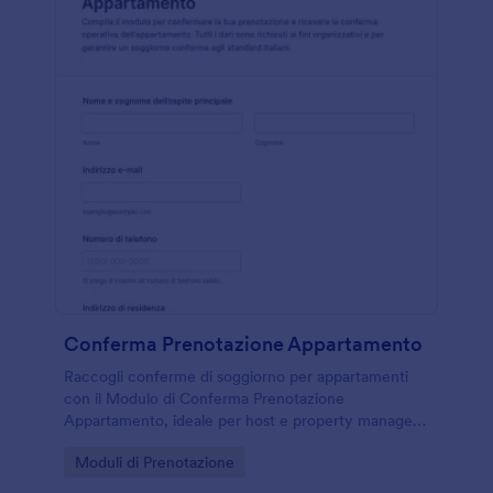
Conferma Prenotazione Appartamento
Raccogli conferme di soggiorno per appartamenti
con il Modulo di Conferma Prenotazione
Appartamento, ideale per host e property manager
che vogliono gestire i dettagli degli ospiti e
Go to Category:
Moduli di Prenotazione
preparare l’accoglienza con Jotform.