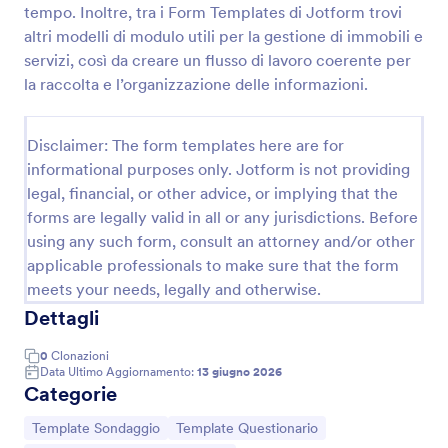
tempo. Inoltre, tra i Form Templates di Jotform trovi
altri modelli di modulo utili per la gestione di immobili e
servizi, così da creare un flusso di lavoro coerente per
Modulo Di Verifica Dell'Inquilino
la raccolta e l’organizzazione delle informazioni.
Raccogli e organizza le candidature alla locazione
con il Modulo di Verifica dell'Inquilino, ideale per
proprietari e agenzie che vogliono velocizzare la
Disclaimer: The form templates here are for
raccolta dati e gestire ogni risposta in modo
informational purposes only. Jotform is not providing
Go to Category:
Moduli Domanda Affittuario
coerente con Jotform.
legal, financial, or other advice, or implying that the
forms are legally valid in all or any jurisdictions. Before
Usa Template
using any such form, consult an attorney and/or other
applicable professionals to make sure that the form
Anteprima
meets your needs, legally and otherwise.
Dettagli
0
Clonazioni
Data Ultimo Aggiornamento:
13 giugno 2026
Categorie
Vai alla Categoria:
Vai alla Categoria:
Template Sondaggio
Template Questionario