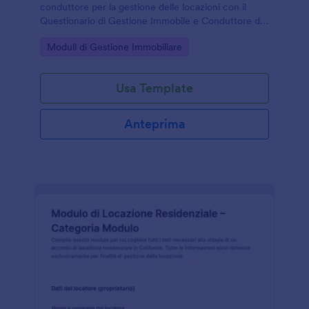
conduttore per la gestione delle locazioni con il
Questionario di Gestione Immobile e Conduttore di
Jotform, utile a proprietari, agenzie e amministratori
Go to Category:
Moduli di Gestione Immobiliare
di immobili.
Usa Template
Anteprima