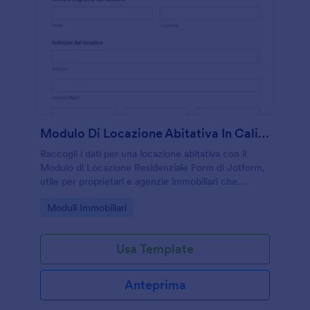
Modulo Di Locazione Abitativa In California
Raccogli i dati per una locazione abitativa con il
Modulo di Locazione Residenziale Form di Jotform,
utile per proprietari e agenzie immobiliari che
vogliono gestire accordi e raccogliere risposte al
Go to Category:
Moduli Immobiliari
modulo online.
Usa Template
Anteprima