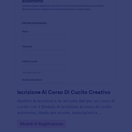
Iscrizione Al Corso Di Cucito Creativo
Gestisci le iscrizioni e la raccolta dati per un corso di
cucito con il Modulo di iscrizione al corso di cucito
autonomo, ideale per scuole, associazioni e
insegnanti che vogliono organizzare partecipanti e
Go to Category:
Moduli di Registrazione
preferenze con Jotform.