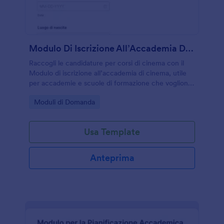
Modulo Di Iscrizione All’Accademia Di Cinema
Raccogli le candidature per corsi di cinema con il
Modulo di iscrizione all’accademia di cinema, utile
per accademie e scuole di formazione che vogliono
gestire richieste, preferenze di frequenza e data
Go to Category:
Moduli di Domanda
collection in un unico modulo online.
Usa Template
Anteprima