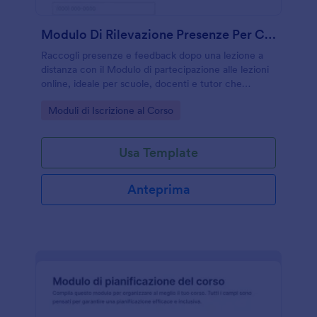
Modulo Di Rilevazione Presenze Per Corso Online
Raccogli presenze e feedback dopo una lezione a
distanza con il Modulo di partecipazione alle lezioni
online, ideale per scuole, docenti e tutor che
gestiscono corsi in diretta o registrati e vogliono
Go to Category:
Moduli di Iscrizione al Corso
semplificare la data collection.
Usa Template
Anteprima