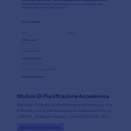
Modulo Di Pianificazione Accademica
Raccogli richieste di pianificazione accademica con
il Modulo per la Pianificazione Accademica Form di
Jotform, ideale per scuole, università e tutor che
vogliono organizzare percorsi di studio personalizzati
Go to Category:
Moduli per l'Istruzione
e gestire gli invii del modulo online.