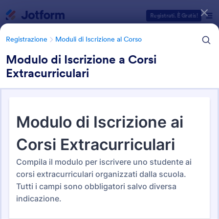
Inizio del dialogo
Registrati. È Gratis!
Registrazione
Moduli di Iscrizione al Corso
Modulo di Iscrizione a Corsi
Extracurriculari
Categorie Template Moduli
Modelli di modulo
Registrazione
Moduli di Iscrizione al Corso
Moduli di Iscrizione al Corso
11 Template