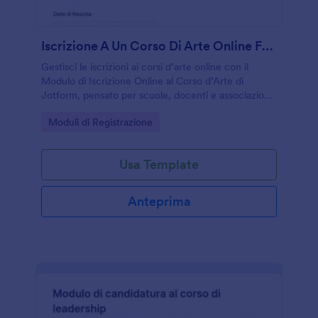
Iscrizione A Un Corso Di Arte Online Form
Gestisci le iscrizioni ai corsi d’arte online con il
Modulo di Iscrizione Online al Corso d’Arte di
Jotform, pensato per scuole, docenti e associazioni
che vogliono velocizzare la raccolta dati e
Go to Category:
Moduli di Registrazione
organizzare le classi.
Usa Template
Anteprima