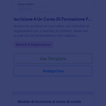
Iscrizione A Un Corso Di Formazione Formativo
Gestisci le iscrizioni ai corsi online con il Modulo di
registrazione per e-learning di Jotform, ideale per
scuole ed enti di formazione che vogliono
semplificare la raccolta dati e organizzare le classi.
Go to Category:
Moduli di Registrazione
Usa Template
Anteprima