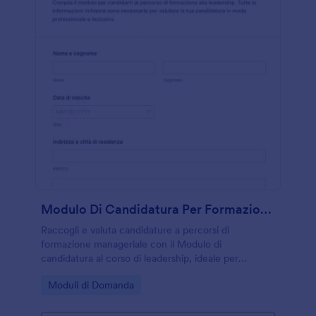
Modulo Di Candidatura Per Formazione Manageriale
Raccogli e valuta candidature a percorsi di
formazione manageriale con il Modulo di
candidatura al corso di leadership, ideale per
aziende ed enti formativi che vogliono gestire la
Go to Category:
Moduli di Domanda
raccolta dati e ogni invio del modulo in modo
ordinato.