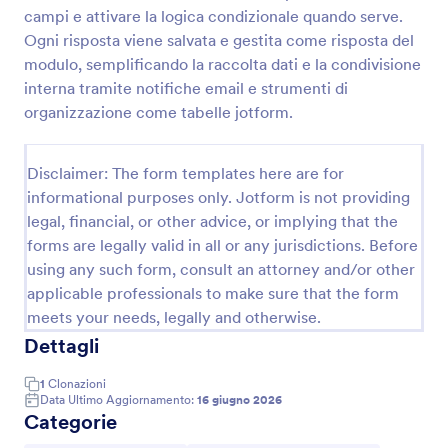
campi e attivare la logica condizionale quando serve.
Iscrizione Al Corso
Ogni risposta viene salvata e gestita come risposta del
Raccogli iscrizioni a corsi e attività con il Modulo di
modulo, semplificando la raccolta dati e la condivisione
registrazione al corso, utile per scuole, enti formativi
interna tramite notifiche email e strumenti di
e organizzatori che gestiscono preferenze di
organizzazione come tabelle jotform.
partecipazione e periodi, migliorando la raccolta dati
Go to Category:
Moduli di Registrazione
e ogni invio del modulo.
Disclaimer: The form templates here are for
informational purposes only. Jotform is not providing
Usa Template
legal, financial, or other advice, or implying that the
forms are legally valid in all or any jurisdictions. Before
Anteprima
using any such form, consult an attorney and/or other
applicable professionals to make sure that the form
meets your needs, legally and otherwise.
Dettagli
1
Clonazioni
Data Ultimo Aggiornamento:
16 giugno 2026
Categorie