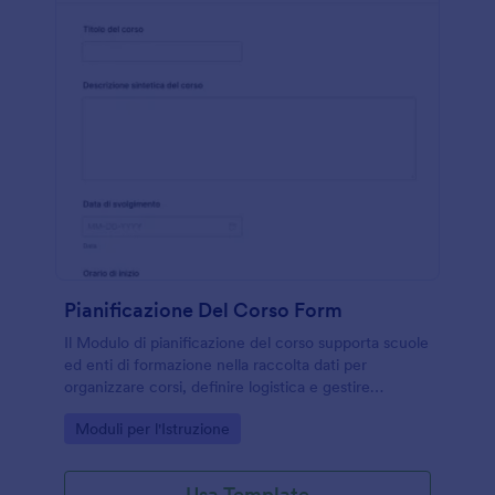
Pianificazione Del Corso Form
Il Modulo di pianificazione del corso supporta scuole
ed enti di formazione nella raccolta dati per
organizzare corsi, definire logistica e gestire
iscrizioni con Jotform e un modello di modulo
Go to Category:
Moduli per l'Istruzione
pronto all’uso.
Usa Template