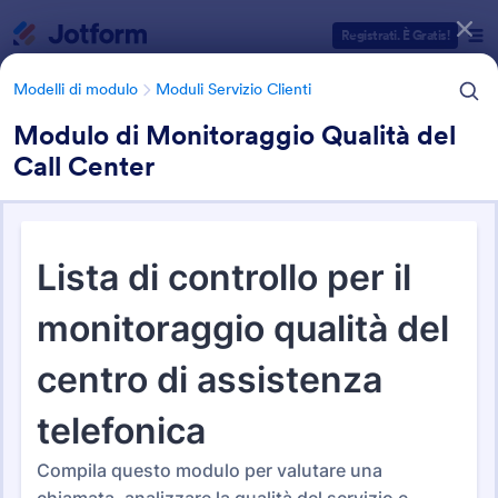
Inizio del dialogo
Registrati. È Gratis!
Modelli di modulo
Moduli Servizio Clienti
Modulo di Monitoraggio Qualità del
Call Center
Categorie Template Moduli
Modelli di modulo
Moduli Servizio Clienti
Moduli Servizio Clienti
36 Template