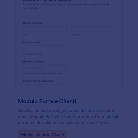
Modulo Portale Clienti
Gestisci richieste e segnalazioni dal portale clienti
con il Modulo Portale Clienti Form di Jotform, ideale
per team di assistenza e aziende di servizi che
vogliono organizzare la raccolta dati e ogni invio del
Go to Category:
Moduli Servizio Clienti
modulo.