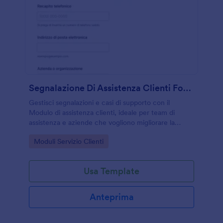
Segnalazione Di Assistenza Clienti Form
Gestisci segnalazioni e casi di supporto con il
Modulo di assistenza clienti, ideale per team di
assistenza e aziende che vogliono migliorare la
raccolta dati e la gestione delle risposte del modulo
Go to Category:
Moduli Servizio Clienti
con Jotform.
Usa Template
Anteprima