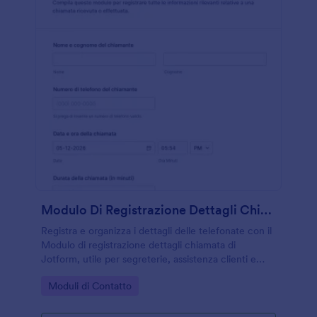
Modulo Di Registrazione Dettagli Chiamata
Registra e organizza i dettagli delle telefonate con il
Modulo di registrazione dettagli chiamata di
Jotform, utile per segreterie, assistenza clienti e
team operativi che vogliono migliorare la raccolta
Go to Category:
Moduli di Contatto
dati e la tracciabilità dei contatti.