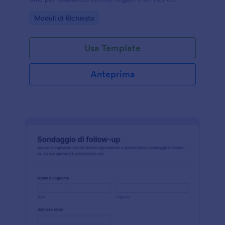
ottimizzato per una raccolta dati ordinata in
Go to Category:
Moduli di Richiesta
Jotform.
Usa Template
Anteprima