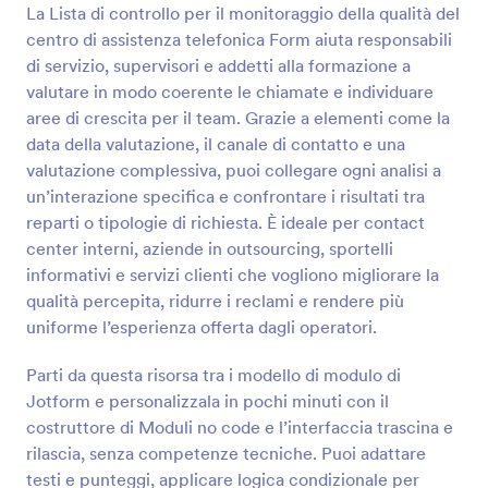
modo che corrisponda allo stile del tuo hotel e
La Lista di controllo per il monitoraggio della qualità del
Anteprima
aggiungi uno slogan per promuovere la tua struttura.
centro di assistenza telefonica Form aiuta responsabili
Il Costruttore di Moduli di Jotform semplifica
di servizio, supervisori e addetti alla formazione a
l'aggiunta di immagini, loghi e altro ancora: avrai un
valutare in modo coerente le chiamate e individuare
modulo di check-in dell'hotel completamente
aree di crescita per il team. Grazie a elementi come la
personalizzato in pochissimo tempo! Come ospite
dell'hotel, puoi compilare il modulo di check-in
data della valutazione, il canale di contatto e una
dell'hotel sul tuo computer o dispositivo mobile.
valutazione complessiva, puoi collegare ogni analisi a
Offriamo anche un'app per entrambe le piattaforme,
un’interazione specifica e confrontare i risultati tra
così puoi compilare il tuo modulo in movimento in
reparti o tipologie di richiesta. È ideale per contact
pochi secondi! E utilizzando le oltre 100 integrazioni
center interni, aziende in outsourcing, sportelli
di Jotform, puoi sincronizzare gli invii con la tua
casella di posta elettronica, Google Drive, Dropbox o
informativi e servizi clienti che vogliono migliorare la
qualsiasi altra app nell'elenco. Tieni traccia delle
qualità percepita, ridurre i reclami e rendere più
informazioni di check-in dei tuoi ospiti in tempo
uniforme l’esperienza offerta dagli operatori.
reale con un Modulo di Check-in in Hotel gratuito.
Parti da questa risorsa tra i modello di modulo di
Jotform e personalizzala in pochi minuti con il
costruttore di Moduli no code e l’interfaccia trascina e
rilascia, senza competenze tecniche. Puoi adattare
testi e punteggi, applicare logica condizionale per