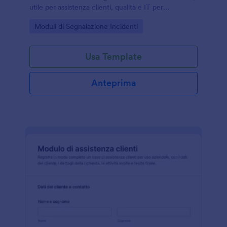
utile per assistenza clienti, qualità e IT per
coordinare follow-up, priorità di intervento e
Go to Category:
Moduli di Segnalazione Incidenti
raccolta dati in un modulo online.
Usa Template
Anteprima