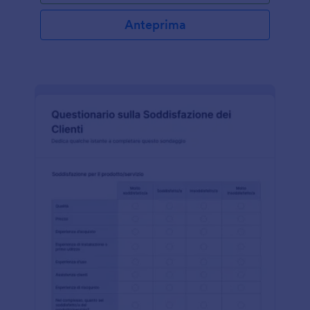
costruttore di moduli online con interfaccia drag-
and-drop intuitiva, offre una vasta gamma di
Anteprima
funzionalità e prodotti che potenziano l'efficacia del
modulo di richiesta informazioni. Grazie all’ampia
selezione di campi e widget, è possibile creare
moduli dinamici che si adattano alle risposte degli
utenti. Inoltre, Jotform si integra facilmente con app
e servizi popolari come Google Drive, Salesforce e
Dropbox, garantendo il trasferimento automatico dei
dati.Con Jotform Sign, una potente soluzione per la
firma elettronica, è anche possibile raccogliere firme
digitali in modo sicuro e conforme alle normative.In
sintesi, Jotform rappresenta una soluzione completa
per creare, personalizzare e gestire moduli,
rendendo la raccolta di informazioni semplice, rapida
ed efficiente.