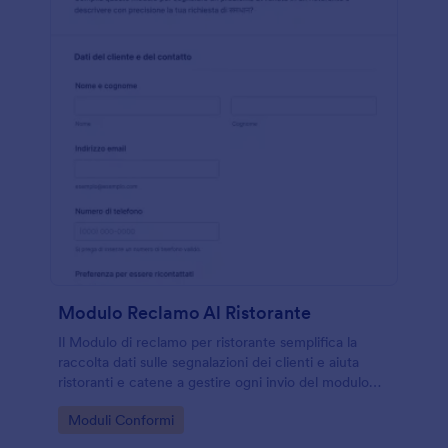
Modulo Reclamo Al Ristorante
Il Modulo di reclamo per ristorante semplifica la
raccolta dati sulle segnalazioni dei clienti e aiuta
ristoranti e catene a gestire ogni invio del modulo
con Jotform, dal primo contatto alla risoluzione
Go to Category:
Moduli Conformi
richiesta.