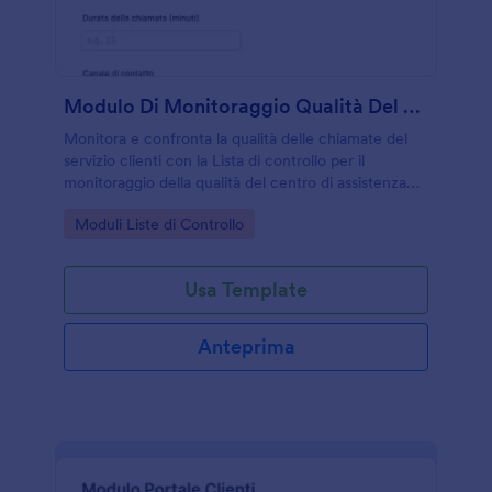
Modulo Di Monitoraggio Qualità Del Call Center
Monitora e confronta la qualità delle chiamate del
servizio clienti con la Lista di controllo per il
monitoraggio della qualità del centro di assistenza
telefonica Form, utile a supervisori e responsabili per
Go to Category:
Moduli Liste di Controllo
standardizzare le valutazioni e migliorare le
prestazioni.
Usa Template
Anteprima