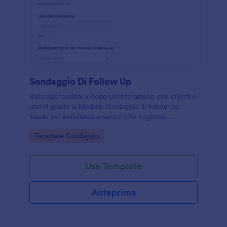
Sondaggio Di Follow Up
Raccogli feedback dopo un’interazione con clienti o
utenti grazie al Modulo Sondaggio di follow-up,
ideale per assistenza e servizi che vogliono
migliorare la qualità con raccolta dati e gestione
Go to Category:
Template Sondaggio
delle risposte in Jotform.
Usa Template
Anteprima