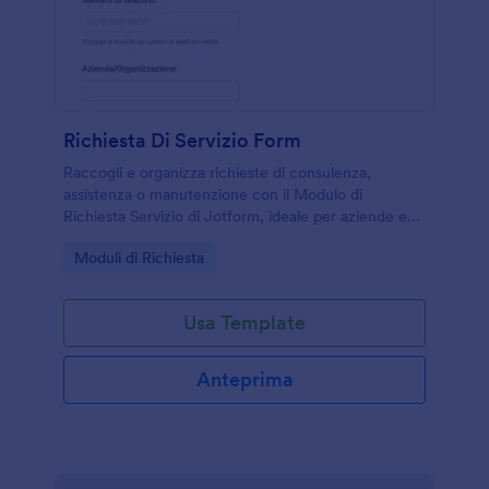
Richiesta Di Servizio Form
Raccogli e organizza richieste di consulenza,
assistenza o manutenzione con il Modulo di
Richiesta Servizio di Jotform, ideale per aziende e
uffici che vogliono migliorare la raccolta dati e
Go to Category:
Moduli di Richiesta
gestire rapidamente ogni invio del modulo.
Usa Template
Anteprima