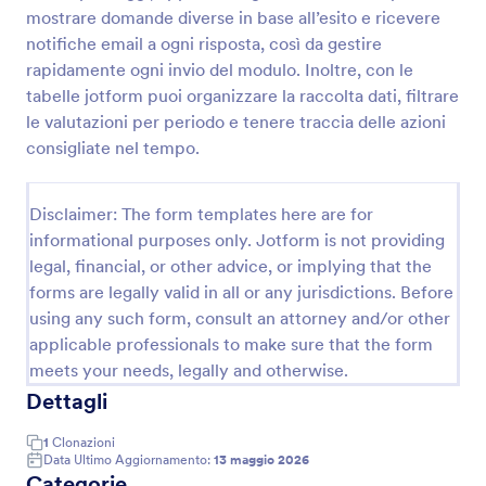
mostrare domande diverse in base all’esito e ricevere
Sondaggio Di Gradimento Campo Estivo
notifiche email a ogni risposta, così da gestire
Hai organizzato un campo estivo e ti chiedi quale sia
rapidamente ogni invio del modulo. Inoltre, con le
la soddisfazione dei campeggiatori? Non hai in
tabelle jotform puoi organizzare la raccolta dati, filtrare
mente domande di indagine per i campeggiatori e
le valutazioni per periodo e tenere traccia delle azioni
alla ricerca di modelli di moduli di valutazione del
consigliate nel tempo.
Go to Category:
Moduli Servizio Clienti
campo estivo? Ecco un sondaggio sulla
soddisfazione del campo estivo che puoi utilizzare
per scoprire la soddisfazione dei tuoi campeggiatori
Disclaimer: The form templates here are for
Usa Template
e conoscere la loro esperienza nel modo più
informational purposes only. Jotform is not providing
semplice. Non esitare ad aggiungere la tua domanda
di sondaggio e persino a modificare gratuitamente
legal, financial, or other advice, or implying that the
Anteprima
quelle esistenti!
forms are legally valid in all or any jurisdictions. Before
using any such form, consult an attorney and/or other
applicable professionals to make sure that the form
meets your needs, legally and otherwise.
Dettagli
1
Clonazioni
Data Ultimo Aggiornamento:
13 maggio 2026
Categorie