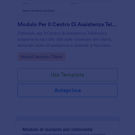
Modulo Per Il Centro Di Assistenza Telefonica
Il Modulo per il Centro di Assistenza Telefonica
supporta la raccolta dati sulle chiamate dei clienti,
aiutando team di assistenza e aziende a tracciare
richieste e risultati e a gestire ogni risposta del
Go to Category:
Moduli Servizio Clienti
modulo in modo più ordinato.
Usa Template
Anteprima