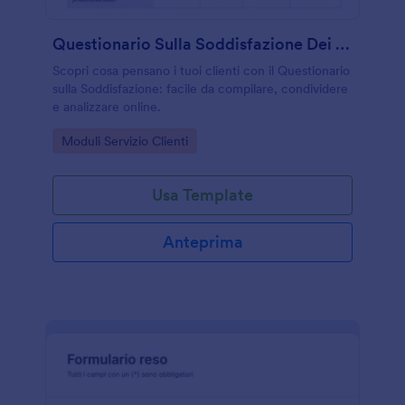
Questionario Sulla Soddisfazione Dei Clienti
Scopri cosa pensano i tuoi clienti con il Questionario
sulla Soddisfazione: facile da compilare, condividere
e analizzare online.
Go to Category:
Moduli Servizio Clienti
Usa Template
Anteprima