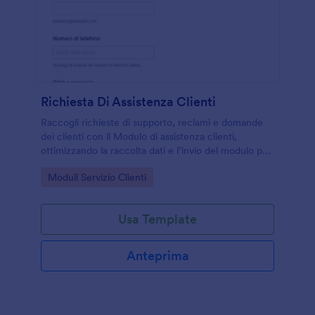
Richiesta Di Assistenza Clienti
Raccogli richieste di supporto, reclami e domande
dei clienti con il Modulo di assistenza clienti,
ottimizzando la raccolta dati e l’invio del modulo per
team di assistenza, e-commerce e servizi.
Go to Category:
Moduli Servizio Clienti
Usa Template
Anteprima