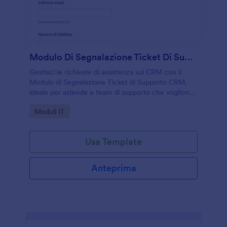
Modulo Di Segnalazione Ticket Di Supporto CRM
Gestisci le richieste di assistenza sul CRM con il
Modulo di Segnalazione Ticket di Supporto CRM,
ideale per aziende e team di supporto che vogliono
centralizzare la raccolta dati e organizzare ogni
Go to Category:
Moduli IT
risposta in Jotform.
Usa Template
Anteprima