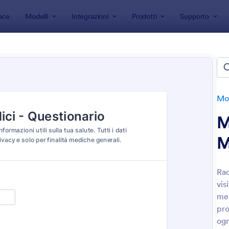
ace
Modelli
Integrazioni
Prodotti
Supporto
 modulo
Moduli di Acquisizione
i di Acquisizione
te
Mod
M
M
Rac
vis
: Modulo Di Valutazione Iniziale Per Life Coach
: M
Anteprima
Anteprima
med
pro
ogn