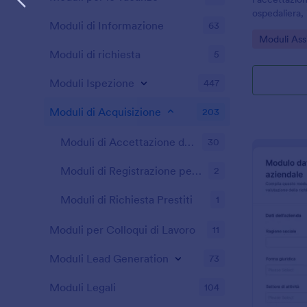
ospedaliera, 
Moduli di Informazione
63
che vogliono 
Go to Cate
Moduli Assi
gestire ogni
Moduli di richiesta
5
Jotform.
Moduli Ispezione
447
Moduli di Acquisizione
203
Moduli di Accettazione dei Rimborsi Spese
30
Moduli di Registrazione per Allenatori
2
Moduli di Richiesta Prestiti
1
Moduli per Colloqui di Lavoro
11
Moduli Lead Generation
73
Moduli Legali
104