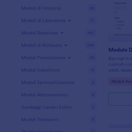
Moduli di rimborso
28
Moduli di Liberatoria
57
Moduli Relazione
447
Moduli di Richiesta
646
Moduli Prenotazione
34
Raccogli in m
controlli co
Moduli Salesforce
12
adulti, ideal
che vogliono 
Go to Cate
Moduli Assi
online e ges
Moduli Sponsorizzazione
3
Jotform.
Moduli Abbonamento
8
Sondaggi Campo Estivo
2
Moduli Telelavoro
5
Thanksgiving Forms
2