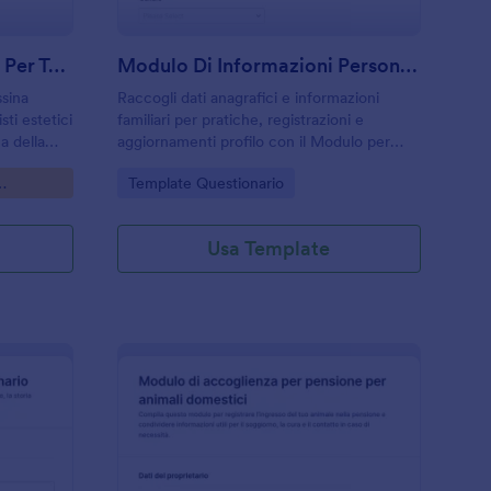
Modulo Di Consultazione Per Tossina Botulinica
Modulo Di Informazioni Personali E Familiari Questionario
ssina
Raccogli dati anagrafici e informazioni
sti estetici
familiari per pratiche, registrazioni e
a della
aggiornamenti profilo con il Modulo per
 raccolta
Informazioni Personali e Familiari di
Go to Category:
Template Questionario
del
Jotform, personalizzabile e adatto a servizi,
studi e organizzazioni.
Usa Template