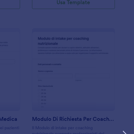
Usa Template
odulo Di Accettazione Medica
: Modulo Di Richiesta
Anteprima
 Medica
Modulo Di Richiesta Per Coaching Nutrizionale
ei pazienti
Il Modulo di intake per coaching
nutrizionale supporta professionisti del