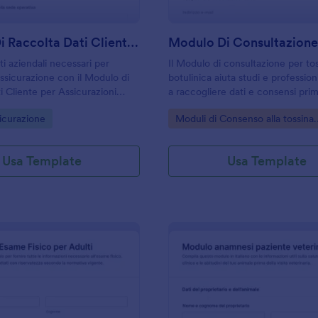
Modulo Di Raccolta Dati Cliente Per Assicurazioni Aziendali
ti aziendali necessari per
Il Modulo di consultazione per to
assicurazione con il Modulo di
botulinica aiuta studi e professioni
i Cliente per Assicurazioni
a raccogliere dati e consensi prim
 Jotform, ideale per agenzie,
visita con Jotform, migliorando la
gory:
Go to Category:
icurazione
Moduli di Consenso alla tossina
uffici amministrativi che
dati e la gestione di ogni risposta 
botulinica e trattamenti
eventivi e rinnovi.
modulo.
Usa Template
Usa Template