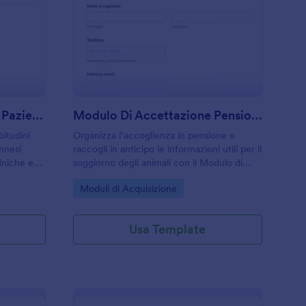
namnesi Veterinaria Per Pazienti Form
: Modulo Di Accettaz
Anteprima
Anamnesi Veterinaria Per Pazienti Form
Modulo Di Accettazione Pensione Animali
bitudini
Organizza l’accoglienza in pensione e
mnesi
raccogli in anticipo le informazioni utili per il
liniche e
soggiorno degli animali con il Modulo di
are
accoglienza per pensione per animali
Go to Category:
Moduli di Acquisizione
olta dati
domestici di Jotform, ideale per strutture di
pet sitting e pensioni.
Usa Template