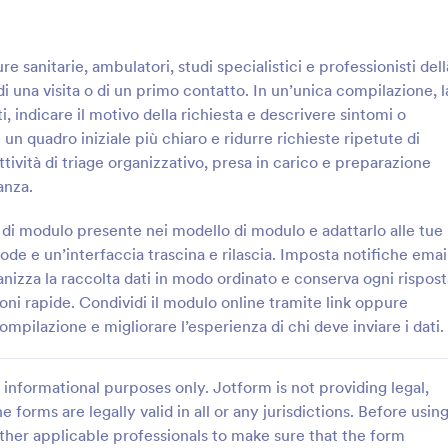
paziente! Se utilizzi Dropbox, Go
o Microsoft OneDrive per archivia
: Modulo Di Accoglienza Cliente Estetista
: M
Anteprima
Anteprima
informazioni mediche, puoi usare
re sanitarie, ambulatori, studi specialistici e professionisti dell
integrazioni gratuite di Jotform p
di una visita o di un primo contatto. In un’unica compilazione, l
le risposte al modulo automatica
tuoi altri account. Mantieni riserv
i, indicare il motivo della richiesta e descrivere sintomi o
informazioni sanitarie sensibili, a
e un quadro iniziale più chiaro e ridurre richieste ripetute di
facilmente alla storia clinica dei t
tività di triage organizzativo, presa in carico e preparazione
e risparmia tempo raccogliendo i
Modulo Di Accoglienza Cliente Estetista
Modulo Di Prima Visita P
anza.
online con un Modulo di Registra
modo ordinato le informazioni
Raccogli in anticipo i dati per la p
Anamnesi gratuito.
enti in cabina con il Modulo di
con il Modulo di Prima Visita Pazi
di modulo presente nei modello di modulo e adattarlo alle tue
liente per estetista, ideale per
ideale per ambulatori, studi medic
de e un’interfaccia trascina e rilascia. Imposta notifiche emai
ci e spa che vogliono
specialistici che vogliono velociz
anizza la raccolta dati in modo ordinato e conserva ogni rispost
gory:
Go to Category:
Estetiste
Moduli Assistenza Sanitaria
’accoglienza e la raccolta dati
l’accoglienza e la data collection
oni rapide. Condividi il modulo online tramite link oppure
.
Jotform.
ompilazione e migliorare l’esperienza di chi deve inviare i dati.
Usa Template
Usa Template
informational purposes only. Jotform is not providing legal,
e forms are legally valid in all or any jurisdictions. Before usin
ther applicable professionals to make sure that the form