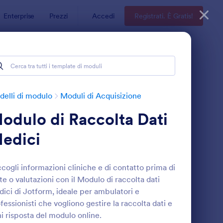
Enterprise
Prezzi
Accedi
Registrati. È Gratis!
elli di modulo
Moduli di Acquisizione
odulo di Raccolta Dati
edici
cogli informazioni cliniche e di contatto prima di
ite o valutazioni con il Modulo di raccolta dati
odulo Di Registrazione Anamnesi
: Modulo Di Prescrizi
Anteprima
ici di Jotform, ideale per ambulatori e
fessionisti che vogliono gestire la raccolta dati e
i risposta del modulo online.