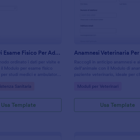
: Modulo Di Esame Fisico Per Adulti
: A
Anteprima
Anteprima
Modulo Di Esame Fisico Per Adulti
odo ordinato i dati per visite e
Raccogli in anticipo anamnesi e a
n il Modulo per esame fisico
dell’animale con il Modulo di ana
e per studi medici e ambulatori
paziente veterinario, ideale per c
velocizzare la raccolta dati
ambulatori che vogliono velocizz
gory:
Go to Category:
stenza Sanitaria
Moduli per Veterinari
tire ogni invio del modulo con
l’accettazione e migliorare la racc
con Jotform.
Usa Template
Usa Template