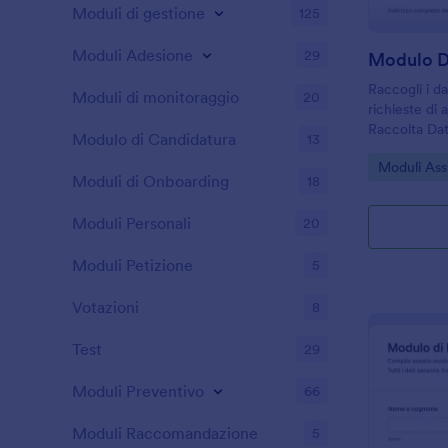
Moduli di gestione
125
Moduli Adesione
29
Raccogli i da
Moduli di monitoraggio
20
richieste di 
Raccolta Dat
Modulo di Candidatura
13
Aziendali di
Go to Cate
Moduli Ass
consulenti e 
Moduli di Onboarding
18
gestiscono pr
Moduli Personali
20
Moduli Petizione
5
Votazioni
8
Test
29
Moduli Preventivo
66
Moduli Raccomandazione
5