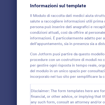
Informazioni sul template
Moduli di Iscrizione
55
Il Modulo di raccolta dati medici aiuta struttu
Votazione
19
salute a raccogliere informazioni utili prima 
persona può inserire dati anagrafici e recapit
Moduli Riassunto
5
condizioni attuali, così da offrire al personal
informazioni. È particolarmente adatto per at
Moduli di Approvazione
85
dell’appuntamento, sia in presenza sia a dist
Moduli di valutazione
131
Raccogli in 
dei nuovi cli
Con Jotform puoi partire da questo modello 
Moduli di Presenza
15
accoglienza c
procedure con un costruttore di moduli no co
centri esteti
per gestire ogni risposta in tempo reale, org
Go to Cate
Moduli per 
Revisione
velocizzare l
47
del modulo in un unico spazio per consultazi
con Jotform
incorporalo nel tuo sito per semplificare la c
Moduli di autorizzazione
117
Moduli Premiazione
8
Disclaimer: The form templates here are for 
financial, or other advice, or implying that th
Moduli per il Black Friday
4
any such form, consult an attorney and/or o