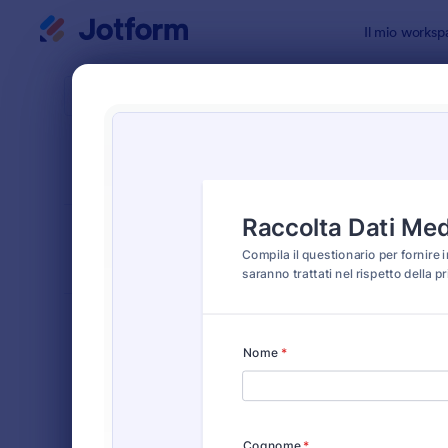
Inizio del dialogo
Il mio worksp
Modelli di
Modul
ORDINA PER
Popolari
203 Templa
LAYOUT DEL
Classico
MODULO
TIPOLOGIA
Moduli Ordine
552
Moduli di Registrazione
453