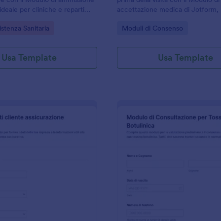
ideale per cliniche e reparti
accettazione medica di Jotform, 
velocizzare la raccolta dati e
studi medici e cliniche per veloci
gory:
Go to Category:
stenza Sanitaria
Moduli di Consenso
 risposta del modulo con
l’accoglienza e la raccolta dati on
Usa Template
Usa Template
: Modulo Di Raccolta Dati Cliente Per Assicuraz
: M
Anteprima
Anteprima