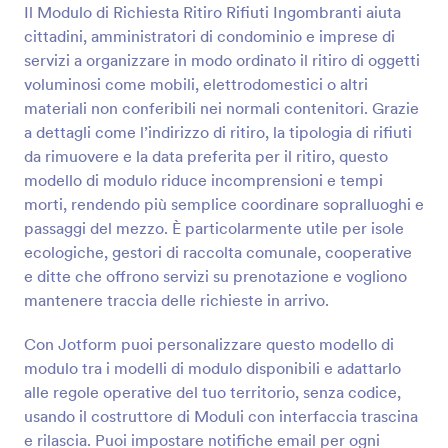
selezionata con gli orari e le località per il ritiro e la
Il Modulo di Richiesta Ritiro Rifiuti Ingombranti aiuta
Anteprima
riconsegna - sarai pronto a fornire loro il prezzo che
cittadini, amministratori di condominio e imprese di
si adatta meglio alle loro specifiche esigenze e alla
servizi a organizzare in modo ordinato il ritiro di oggetti
tua attività. Questo modello di Modulo di Richiesta
voluminosi come mobili, elettrodomestici o altri
Preventivo (o richiesta di modulo preventivo) è
materiali non conferibili nei normali contenitori. Grazie
completamente personalizzabile e pronto per essere
creato da te!
a dettagli come l’indirizzo di ritiro, la tipologia di rifiuti
da rimuovere e la data preferita per il ritiro, questo
modello di modulo riduce incomprensioni e tempi
morti, rendendo più semplice coordinare sopralluoghi e
passaggi del mezzo. È particolarmente utile per isole
ecologiche, gestori di raccolta comunale, cooperative
e ditte che offrono servizi su prenotazione e vogliono
mantenere traccia delle richieste in arrivo.
Con Jotform puoi personalizzare questo modello di
modulo tra i modelli di modulo disponibili e adattarlo
alle regole operative del tuo territorio, senza codice,
usando il costruttore di Moduli con interfaccia trascina
e rilascia. Puoi impostare notifiche email per ogni