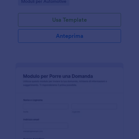
Go to Category:
Moduli per Automotive
ordinata.
Usa Template
Anteprima