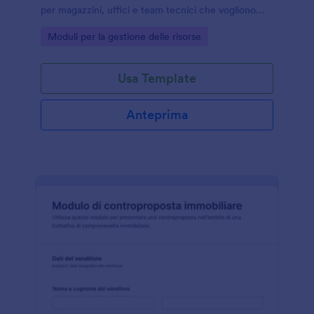
per magazzini, uffici e team tecnici che vogliono
coordinare appuntamenti, autorizzazioni e data
Go to Category:
Moduli per la gestione delle risorse
collection con Jotform.
Usa Template
Anteprima