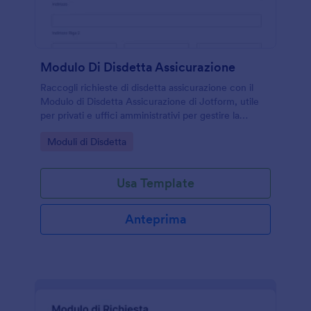
Modulo Di Disdetta Assicurazione
Raccogli richieste di disdetta assicurazione con il
Modulo di Disdetta Assicurazione di Jotform, utile
per privati e uffici amministrativi per gestire la
raccolta dati e ogni invio del modulo in modo
Go to Category:
Moduli di Disdetta
ordinato.
Usa Template
Anteprima