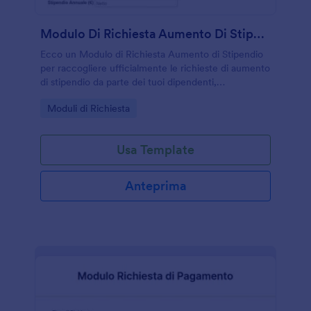
Modulo Di Richiesta Aumento Di Stipendio
Ecco un Modulo di Richiesta Aumento di Stipendio
per raccogliere ufficialmente le richieste di aumento
di stipendio da parte dei tuoi dipendenti,
semplicemente raccogliendo i dati del dipendente, il
Go to Category:
Moduli di Richiesta
suo stipendio attuale, il tipo di aumento richiesto, lo
stipendio raccomandato, la data di entrata in vigore,
la lettera di giustificazione con la firma dei
Usa Template
supervisori, lo stato di approvazione e infine la firma
di chi ha preso la decisione. È possibile
personalizzare completamente il modello per
Anteprima
adattarlo alle esigenze della tua azienda,
modificando, aggiungendo o rimuovendo campi e
cambiando i caratteri, i colori e lo sfondo.