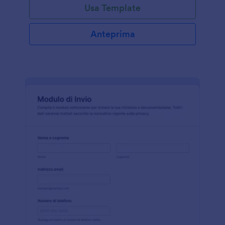
Usa Template
questo modulo, i finanziatori possono facilmente
raccogliere informazioni importanti come i dettagli
personali del richiedente, il reddito, l'occupazione e
Anteprima
l'affidabilità creditizia. Questo modulo fornisce tutte
le informazioni necessarie per prendere una
decisione informata sull'approvazione di un prestito
automobilistico. Semplifica il processo di prestito e
garantisce che i finanziatori abbiano tutte le
informazioni richieste a portata di mano. Con il
Costruttore di Moduli di facile utilizzo di Jotform, in
pochissimo tempo otterrai il tuo Modulo di Richiesta
di Prestito Auto. Basta trascinare e rilasciare per
riorganizzare il layout, cambiare caratteri e colori o
aggiungere il logo della tua azienda per un tocco
personale. Con la selezione di widget e integrazioni
gratuiti di Jotform, il tuo modulo avrà un bell'aspetto
e funzionerà bene. Perché non includere un campo
di caricamento di file per accettare documenti a
supporto come bilanci, buste paga o documenti
d'identità? Ottieni ciò di cui hai bisogno con un
Modulo di Richiesta di Prestito Auto personalizzato:
raccogli le richieste di prestito auto online, organizza