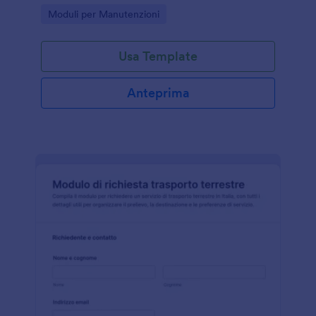
per organizzare ogni invio del modulo in modo
Go to Category:
Moduli per Manutenzioni
chiaro e tracciabile.
Usa Template
Anteprima