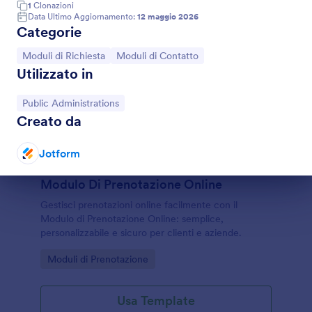
1
Clonazioni
Data Ultimo Aggiornamento:
12 maggio 2026
Categorie
Vai alla Categoria:
Vai alla Categoria:
Moduli di Richiesta
Moduli di Contatto
Utilizzato in
Vai alla Categoria:
Public Administrations
Creato da
Jotform
Fine del dialogo
Modulo Di Prenotazione Online
Gestisci prenotazioni online facilmente con il
Modulo di Prenotazione Online: semplice,
personalizzabile e sicuro per clienti e aziende.
Go to Category:
Moduli di Prenotazione
Usa Template