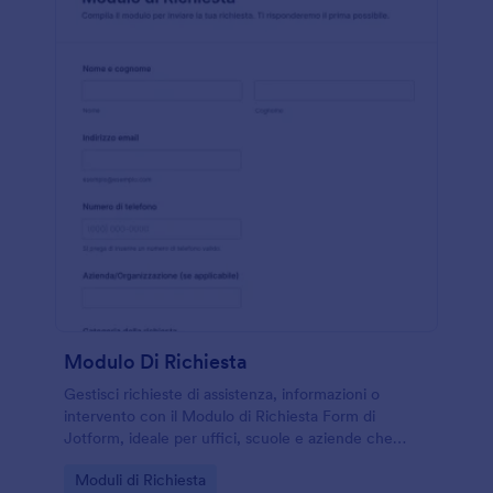
Modulo Di Richiesta
Gestisci richieste di assistenza, informazioni o
intervento con il Modulo di Richiesta Form di
Jotform, ideale per uffici, scuole e aziende che
vogliono centralizzare la data collection e
Go to Category:
Moduli di Richiesta
monitorare ogni invio del modulo.