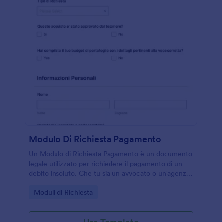
Modulo Di Richiesta Pagamento
Un Modulo di Richiesta Pagamento è un documento
legale utilizzato per richiedere il pagamento di un
debito insoluto. Che tu sia un avvocato o un'agenzia
di recupero crediti, usa questo modulo gratuito per
Go to Category:
Moduli di Richiesta
sollecitare il pagamento dei tuoi clienti o dei tuoi
conti correnti. Basta personalizzare il modulo,
aggiungere il tuo logo, scegliere la tua firma e
Usa Template