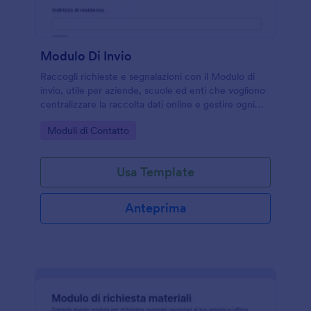
i tuoi registri e migliora il flusso di lavoro in un colpo
solo.
Modulo Di Invio
Raccogli richieste e segnalazioni con il Modulo di
invio, utile per aziende, scuole ed enti che vogliono
centralizzare la raccolta dati online e gestire ogni
invio del modulo in modo ordinato con Jotform.
Go to Category:
Moduli di Contatto
Usa Template
Anteprima