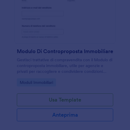
Modulo Di Controproposta Immobiliare
Gestisci trattative di compravendita con il Modulo di
controproposta immobiliare, utile per agenzie e
privati per raccogliere e condividere condizioni
aggiornate e tenere traccia delle risposte del
Go to Category:
Moduli Immobiliari
modulo con Jotform.
Usa Template
Anteprima