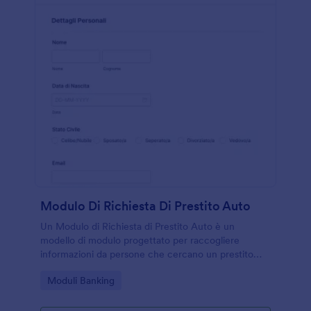
firma elettronica, è anche possibile raccogliere firme
digitali in modo sicuro e conforme alle normative.In
sintesi, Jotform rappresenta una soluzione completa
per creare, personalizzare e gestire moduli,
rendendo la raccolta di informazioni semplice, rapida
ed efficiente.
Modulo Di Richiesta Di Prestito Auto
Un Modulo di Richiesta di Prestito Auto è un
modello di modulo progettato per raccogliere
informazioni da persone che cercano un prestito
auto. Questo modulo è uno strumento essenziale
Go to Category:
Moduli Banking
per i finanziatori e le banche indipendenti per
raccogliere dettagli sui candidati e valutare la loro
idoneità per un prestito automobilistico. Utilizzando