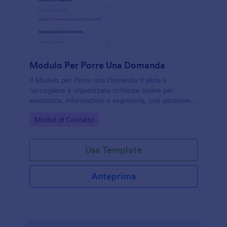
Modulo Per Porre Una Domanda
Il Modulo per Porre una Domanda ti aiuta a
raccogliere e organizzare richieste online per
assistenza, informazioni o segreteria, con gestione
semplice delle risposte e raccolta dati tramite
Go to Category:
Moduli di Contatto
Jotform.
Usa Template
Anteprima