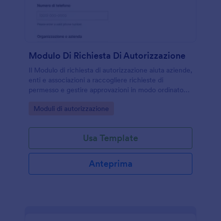
Modulo Di Richiesta Di Autorizzazione
Il Modulo di richiesta di autorizzazione aiuta aziende,
enti e associazioni a raccogliere richieste di
permesso e gestire approvazioni in modo ordinato
con Jotform, dalla condivisione online alla gestione
Go to Category:
Moduli di autorizzazione
delle risposte.
Usa Template
Anteprima