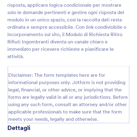
risposta, applicare logica condizionale per mostrare
Modulo Di Richiesta Materiale
solo le domande pertinenti e gestire ogni risposta del
Il Modulo di Richiesta Materiale viene utilizzato da
modulo in un unico spazio, così la raccolta dati resta
costruttori, architetti, direttori dello sviluppo e
ordinata e sempre accessibile. Con link condivisibile o
gestori immobiliari per richiedere materiali edili,
incorporamento sul sito, il Modulo di Richiesta Ritiro
forniture o utensili per un progetto.
Rifiuti Ingombranti diventa un canale chiaro e
Go to Category:
Moduli Aziendali
immediato per ricevere richieste e pianificare le
attività.
Usa Template
Disclaimer: The form templates here are for
Anteprima
informational purposes only. Jotform is not providing
legal, financial, or other advice, or implying that the
forms are legally valid in all or any jurisdictions. Before
using any such form, consult an attorney and/or other
applicable professionals to make sure that the form
meets your needs, legally and otherwise.
Dettagli