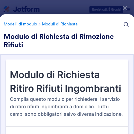
Inizio del dialogo
Registrati. È Gratis!
Modelli di modulo
Moduli di Richiesta
Modulo di Richiesta di Rimozione
Rifiuti
Categorie Template Moduli
Modelli di modulo
Moduli di Richiesta
Moduli di Richiesta
654 Template