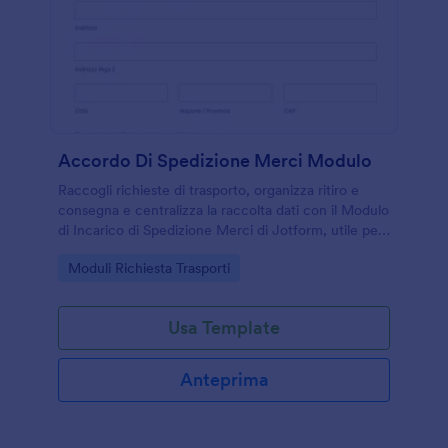
Accordo Di Spedizione Merci Modulo
Raccogli richieste di trasporto, organizza ritiro e
consegna e centralizza la raccolta dati con il Modulo
di Incarico di Spedizione Merci di Jotform, utile per
aziende e trasportatori che gestiscono spedizioni
Go to Category:
Moduli Richiesta Trasporti
occasionali o programmate.
Usa Template
Anteprima