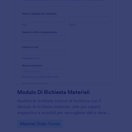
Modulo Di Richiesta Materiali
Gestisci le richieste interne di forniture con il
Modulo di richiesta materiali, utile per reparti,
magazzino e acquisti per raccogliere dati e dare
priorità alle consegne con Jotform.
Go to Category:
Material Order Forms