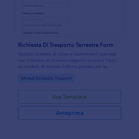
Richiesta Di Trasporto Terrestre Form
Gestisci richieste di corse e trasferimenti aziendali
con il Modulo di richiesta trasporto terrestre Form,
un modello di modulo Jotform pensato per la
raccolta dati su tratte, preferenze di servizio e
Go to Category:
Moduli Richiesta Trasporti
conferme operative.
Usa Template
Anteprima