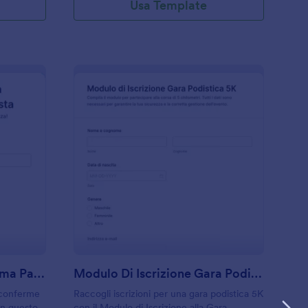
Usa Template
odulo Online Di Conferma Partecipazione Alla Festa
: Modulo Di Iscrizion
Anteprima
Modulo Online Di Conferma Partecipazione Alla Festa
Modulo Di Iscrizione Gara Podistica 5K
e conferme
Raccogli iscrizioni per una gara podistica 5K
on questo
con il Modulo di Iscrizione alla Gara