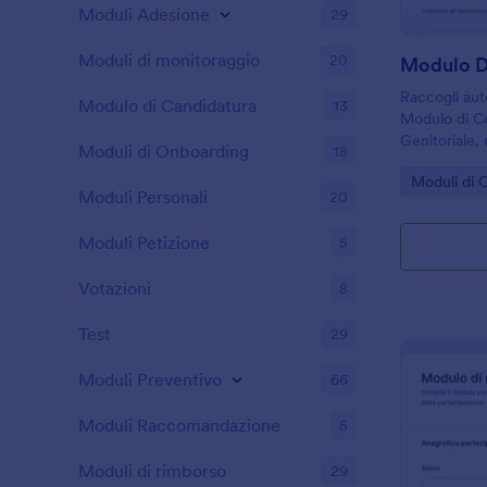
Moduli Adesione
29
Moduli di monitoraggio
20
Raccogli auto
Modulo di Candidatura
13
Modulo di Co
Genitoriale, 
Moduli di Onboarding
18
associazioni 
Go to Cate
Moduli di 
attività ed 
Moduli Personali
20
dati online.
Moduli Petizione
5
Votazioni
8
Test
29
Moduli Preventivo
66
Moduli Raccomandazione
5
Moduli di rimborso
29