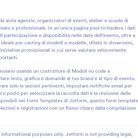
: Modulo Di Iscrizione Per Evento Online
: I
Anteprima
Anteprima
da aiuta agenzie, organizzatori di eventi, atelier e scuole di
ato e professionale. In un’unica pagina puoi richiedere i dati
di partecipazione e disponibilità nelle date dell’evento, oltre a
 ideale per casting di modelli e modelle, sfilate in showroom,
e iniziative promozionali in cui serve valutare velocemente
Modulo Di Iscrizione Per Evento Online
Invito All'Evento
portanti.
 registrazione per eventi
Invita i tuoi ospiti con stile! Con 
n documento utilizzato per
Invito all’Evento di Jotform puoi 
mulario usando un costruttore di Moduli no code e
 dati di iscrizione delle persone
RSVP online e organizzare il tuo 
attare testo, grafica e domande al tuo brand e al tipo di evento.
no partecipare a un evento
pochi clic.
rare solo le sezioni pertinenti, impostare notifiche email per
gory:
Go to Category:
Registrazione
Moduli Registrazione Evento
portante usare un modulo di
ico posto per velocizzare la raccolta dati e la revisione delle
e online per gestire facilmente
isponibili nei Form Templates di Jotform, questo form templat
ganizzato tutte le
Usa Template
Usa Template
uesto modulo contiene campi
lezioni e registrazioni con un flusso chiaro dalla compilazione
no informazioni sui
, come nome, età, genere,
ofessione e nome dell’azienda in
 Il modello utilizza il widget
informational purposes only. Jotform is not providing legal,