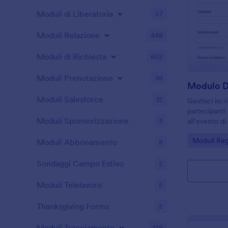
Moduli di Liberatoria
57
Moduli Relazione
448
Moduli di Richiesta
652
Moduli Prenotazione
36
Modulo D
Moduli Salesforce
12
Gestisci iscr
partecipanti
Moduli Sponsorizzazione
3
all’evento d
workshop e i
Go to Cate
Moduli Reg
dati e invii 
Moduli Abbonamento
8
Sondaggi Campo Estivo
2
Moduli Telelavoro
5
Thanksgiving Forms
2
Moduli Tracciamento
176