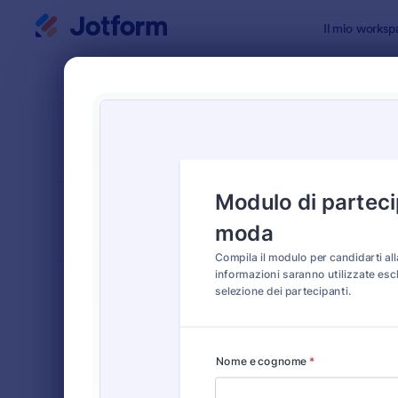
Inizio del dialogo
Il mio worksp
Modelli di
Modul
ORDINA PER
Popolari
137 Templa
LAYOUT DEL
Classico
MODULO
TIPOLOGIA
Moduli Ordine
554
Moduli di Registrazione
461