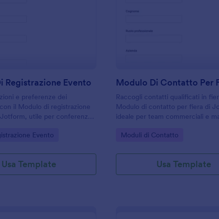
: Modulo Di Registrazione Evento
: M
Anteprima
Anteprima
i Registrazione Evento
Modulo Di Contatto Per 
izioni e preferenze dei
Raccogli contatti qualificati in fier
 con il Modulo di registrazione
Modulo di contatto per fiera di J
i Jotform, utile per conferenze,
ideale per team commerciali e m
niziative aziendali con raccolta
che vogliono centralizzare la racc
gory:
Go to Category:
istrazione Evento
Moduli di Contatto
del modulo sempre ordinati.
gestire le risposte dopo eventi e 
Usa Template
Usa Template