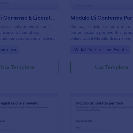
Modulo Di Consenso E Liberatoria Genitoriale
rizzazioni per minori con il
Raccogli iscrizioni e conferme di
nsenso e Liberatoria
partecipazione per eventi in pre
utile per scuole, centri estivi e
online con il Modulo di iscrizione
che gestiscono iscrizioni ad
conferma presenza evento di Jotf
gory:
Go to Category:
Consenso
Moduli Registrazione Evento
eventi con Jotform e raccolta
per organizzatori, aziende e assoc
che gestiscono RSVP e raccolta d
Usa Template
Usa Template