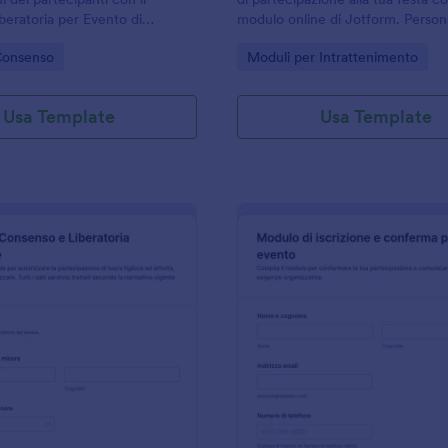
beratoria per Evento di
modulo online di Jotform. Personal
ale per associazioni, scuole e
tuo modulo da qualsiasi dispositiv
gory:
Go to Category:
Consenso
Moduli per Intrattenimento
 che vogliono gestire la
 e ogni risposta in un unico
Usa Template
Usa Template
: Modulo Di Consenso E Liberatoria Genitoriale
: M
Anteprima
Anteprima