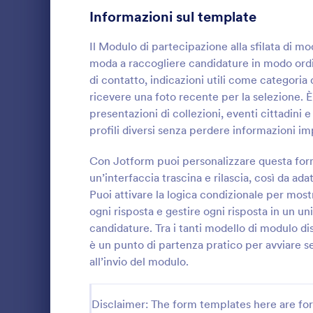
Informazioni sul template
Moduli di Contatto
162
Il Modulo di partecipazione alla sfilata di mo
Template Questionario
577
moda a raccogliere candidature in modo ordin
di contatto, indicazioni utili come categoria 
Moduli di Iscrizione
56
ricevere una foto recente per la selezione. È
presentazioni di collezioni, eventi cittadini 
Votazione
19
profili diversi senza perdere informazioni im
Moduli Riassunto
Un modulo di
5
virtuali è u
Con Jotform puoi personalizzare questa for
raccogliere i
Moduli di Approvazione
85
un’interfaccia trascina e rilascia, così da ad
che desidera
Puoi attivare la logica condizionale per most
Go to Cate
Moduli di 
online. È im
Moduli di valutazione
132
ogni risposta e gestire ogni risposta in un un
registrazion
candidature. Tra i tanti modello di modulo d
e in modo or
Moduli di Presenza
16
iscrizioni.Q
è un punto di partenza pratico per avviare se
che richiedo
all’invio del modulo.
Revisione
48
partecipanti
contatti, pr
Moduli di autorizzazione
117
cui lavorano.
Disclaimer: The form templates here are for 