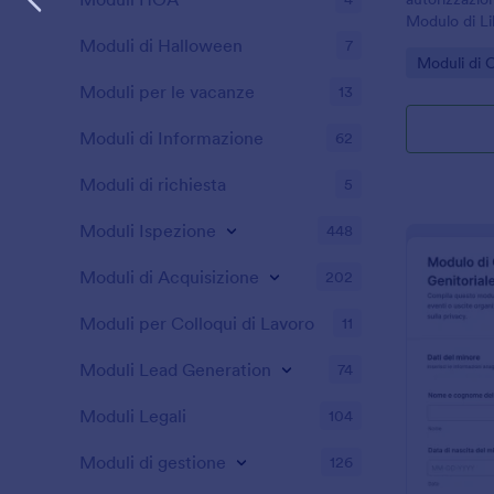
Modulo di Li
Jotform, ide
Moduli di Halloween
7
Go to Cate
Moduli di 
organizzatori
raccolta dati
Moduli per le vacanze
13
flusso.
Moduli di Informazione
62
Moduli di richiesta
5
Moduli Ispezione
448
Moduli di Acquisizione
202
Moduli per Colloqui di Lavoro
11
Moduli Lead Generation
74
Moduli Legali
104
Moduli di gestione
126