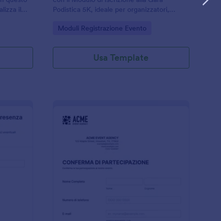
izza il
Podistica 5K, ideale per organizzatori,
o.
associazioni e scuole che vogliono gestire
Go to Category:
Moduli Registrazione Evento
partecipanti e raccolta dati online in modo
ordinato.
Usa Template
odulo Di Conferma Partecipazione All'Evento
: Modulo Di Conferma
Anteprima