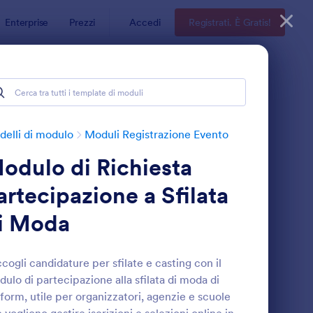
Enterprise
Prezzi
Accedi
Registrati. È Gratis!
elli di modulo
Moduli Registrazione Evento
odulo di Richiesta
artecipazione a Sfilata
i Moda
e All'Evento
odulo Di Registrazione Eventi Sportivi
: Modulo Di Conferma
Anteprima
cogli candidature per sfilate e casting con il
ulo di partecipazione alla sfilata di moda di
form, utile per organizzatori, agenzie e scuole