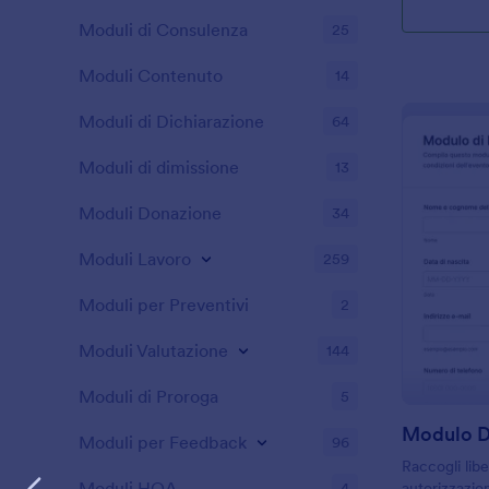
Moduli di Consulenza
25
Moduli Contenuto
14
Moduli di Dichiarazione
64
Moduli di dimissione
13
Moduli Donazione
34
Moduli Lavoro
259
Moduli per Preventivi
2
Moduli Valutazione
144
Moduli di Proroga
5
Moduli per Feedback
96
Raccogli libe
Moduli HOA
4
autorizzazion