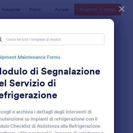
Enterprise
Prezzi
Accedi
Registrati. È Gratis!
uipment Maintenance Forms
odulo di Segnalazione
el Servizio di
efrigerazione
ista Di Controllo Manutenzione HVAC Form 🛠️❄️
: Modulo Di Manuten
Anteprima
cogli e archivia i dettagli degli interventi di
utenzione su impianti di refrigerazione con il
ulo Checklist di Assistenza alla Refrigerazione