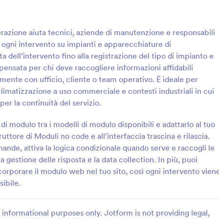
: Modulo Di Ispezione Quotidiana Per Escavato
: C
Anteprima
Anteprima
erazione aiuta tecnici, aziende di manutenzione e responsabili
 ogni intervento su impianti e apparecchiature di
ta dell’intervento fino alla registrazione del tipo di impianto e
 pensata per chi deve raccogliere informazioni affidabili
mente con ufficio, cliente o team operativo. È ideale per
Modulo Di Ispezione Quotidiana Per Escavatore
 climatizzazione a uso commerciale e contesti industriali in cui
ntrolli quotidiani dell’escavatore
Il Modulo Checklist di Manutenz
per la continuità del servizio.
on il Checklist di Controllo
Preventiva supporta la raccolta da
Escavatore Form di Jotform,
verifiche di impianti e attrezzatu
 modulo tra i modelli di modulo disponibili e adattarlo al tuo
rese edili, noleggi e
reparti tecnici e facility manage
ruttore di Moduli no code e all’interfaccia trascina e rilascia.
gory:
Go to Category:
e di Controllo
Moduli Liste di Controllo
di flotta che vogliono una
risposte tracciabili e archiviazion
mande, attiva la logica condizionale quando serve e raccogli le
 chiara e tracciabile.
in Jotform.
a gestione delle risposta e la data collection. In più, puoi
Usa Template
Usa Template
corporare il modulo web nel tuo sito, così ogni intervento vien
ibile.
informational purposes only. Jotform is not providing legal,