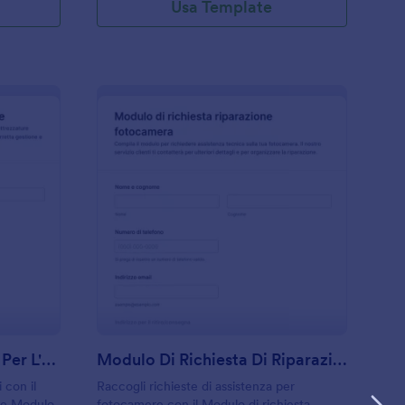
Usa Template
hecklist Di Attrezzature Per L'Evento Form
: Modulo Di Richiest
Anteprima
Checklist Di Attrezzature Per L'Evento Form
Modulo Di Richiesta Di Riparazione Della Fotocamera
 con il
Raccogli richieste di assistenza per
ure Modulo,
fotocamere con il Modulo di richiesta