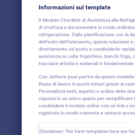
Informazioni sul template
Moduli di Gioco
9
Il Modulo Checklist di Assistenza alla Refrig
Moduli Assistenza Sanitaria
755
di struttura a documentare in modo ordinato
Moduli Risorse Umane
refrigerazione. Dalla pianificazione con la da
644
dell’esito dell’intervento, questa soluzione è
Moduli IT
155
direttamente sul posto e condividerle rapida
assistenza su celle frigorifere, banchi frigo,
Moduli Assicurazione
39
Registra i co
tracciare attività e materiali è fondamentale 
in cantiere c
Moduli di Produzione
9
Giornaliero 
Con Jotform puoi partire da questo modello di
utile per imp
flusso di lavoro in pochi minuti grazie al cost
Moduli Marketing
47
Go to Cate
Moduli List
responsabili 
Personalizza testi, aspetto e ordine delle do
raccolta dati
Moduli Fotografia
52
risposta in un unico spazio per semplificare l
condividere il modulo online con un link o in
Moduli per la pubblica amministrazione
61
registrato in modo coerente e sempre access
Moduli Immobiliari
179
Disclaimer: The form templates here are for 