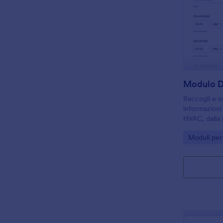
Raccogli e o
informazioni 
HVAC, dalla 
finale, con 
Go to Cate
Moduli per
tecnici, manu
struttura.