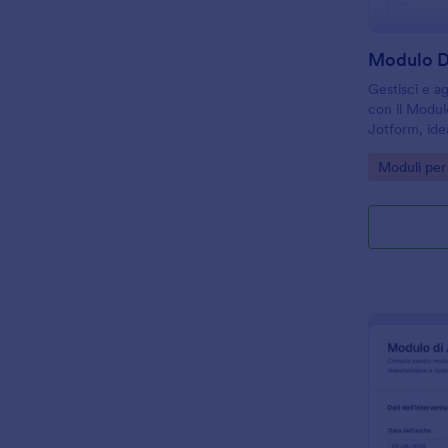
Modulo Di
Gestisci e ag
con il Modulo
Jotform, idea
uffici operat
Go to Cate
Moduli per 
data collecti