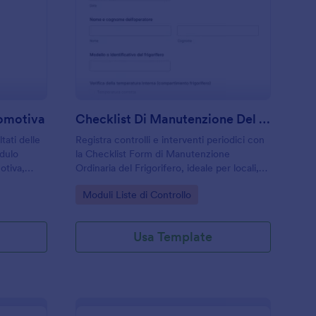
odulo Di Ispezione Locomotiva
: Checklist Di Manut
Anteprima
comotiva
Checklist Di Manutenzione Del Congelatore
ltati delle
Registra controlli e interventi periodici con
odulo
la Checklist Form di Manutenzione
otiva,
Ordinaria del Frigorifero, ideale per locali,
ne, con
strutture e uffici che vogliono organizzare
Go to Category:
Moduli Liste di Controllo
dati in
la raccolta dati e le risposte in Jotform.
Usa Template