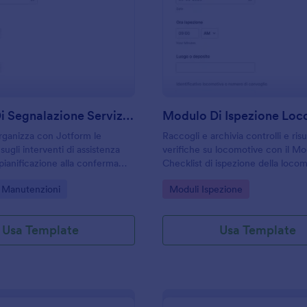
: Modulo Di Segnalazione Servizio HVAC
: M
Anteprima
Anteprima
Modulo Di Segnalazione Servizio HVAC
Modulo Di Ispezione Lo
rganizza con Jotform le
Raccogli e archivia controlli e risu
sugli interventi di assistenza
verifiche su locomotive con il M
pianificazione alla conferma
Checklist di ispezione della locom
un modello di modulo adatto a
ideale per depositi e manutenzio
gory:
Go to Category:
 Manutenzioni
Moduli Ispezione
tentori e responsabili di
gestione delle risposte e raccolta 
Jotform.
Usa Template
Usa Template