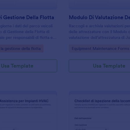
 Gestione Della Flotta
giorna i dati del parco veicoli
Raccogli e archivia valutazioni pe
 di Gestione della Flotta di
delle attrezzature con il Modulo d
le per responsabili di flotta e
valutazione dell’attrezzatura di J
ivi che vogliono centralizzare la
ideale per manutenzione, inventa
gory:
Go to Category:
la gestione della flotta
Equipment Maintenance Forms
on online.
controllo qualità in aziende, scuo
strutture multisede.
Usa Template
Usa Template