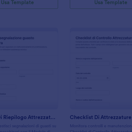
Usa Template
Usa Template
: Modulo Di Riepilogo Attrezzature
: C
Anteprima
Anteprima
Modulo Di Riepilogo Attrezzature
stisci segnalazioni di guasti su
Monitora controlli e manutenzioni
 macchinari con il Modulo di
Checklist di Controllo Attrezzat