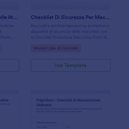
Modulo Di Valutazione Delle Attrezzature
Checklist Di Sicurezza Per Macchinari Form
riodiche
Raccogli e archivia ispezioni su protezioni e
i
dispositivi di sicurezza delle macchine con
otform,
la Checklist Protezione Macchine Form di
rio e
Jotform, utile per reparti produttivi e
Go to Category:
Moduli Liste di Controllo
le e
manutenzione per pianificare interventi e
azioni correttive.
Usa Template