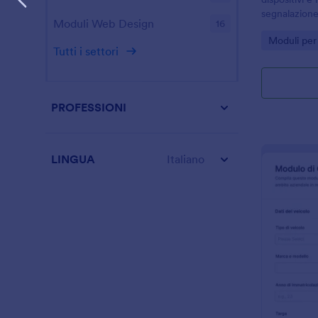
segnalazione
Moduli Web Design
16
Jotform, util
Go to Cate
Moduli per
multisede per
Tutti i settori
presa in cari
PROFESSIONI
LINGUA
Italiano