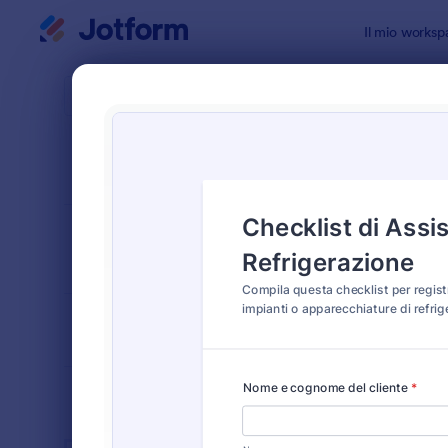
Inizio del dialogo
Il mio worksp
Modelli di
Equi
ORDINA PER
Popolari
26 Templat
LAYOUT DEL
Classico
MODULO
TIPOLOGIA
SETTORI