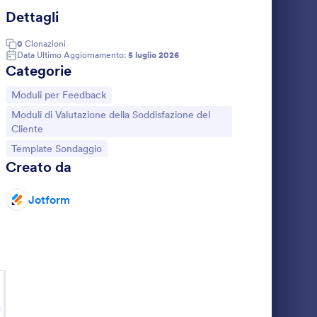
Dettagli
accontaci Cosa Ne Pensi Survey
: Sondaggio Di Feedb
Anteprima
0
Clonazioni
Data Ultimo Aggiornamento:
5 luglio 2026
Categorie
Vai alla Categoria:
Moduli per Feedback
Vai alla Categoria:
Moduli di Valutazione della Soddisfazione del
Raccontaci Cosa Ne Pensi Survey
Sondaggio Di Feedback Ospiti
Cliente
Raccogli feedback sul soggiorno con il
Vai alla Categoria:
Template Sondaggio
ccolta
Modulo per Sondaggio Esperienza Ospiti di
Creato da
per aziende
Jotform, ideale per hotel e strutture
liorare
ricettive che vogliono migliorare servizio,
Jotform
Go to Category:
Template Sondaggio
e alla
pulizia e accoglienza tramite dati e
valutazioni degli ospiti.
Usa Template
g