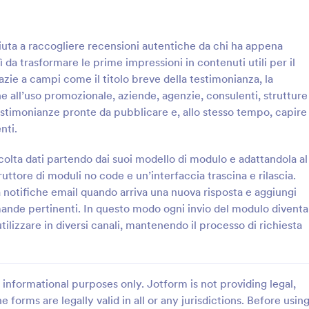
nerare report automatici con il
i Report di Jotform! Raccogli i
: Sondaggio Sull’Assistenza Tecnica
: R
Anteprima
Anteprima
cui hai bisogno per migliorare la
aiuta a raccogliere recensioni autentiche da chi ha appena
e aumentare le vendite grazie a
sì da trasformare le prime impressioni in contenuti utili per il
o gratuito.
zie a campi come il titolo breve della testimonianza, la
ne all’uso promozionale, aziende, agenzie, consulenti, strutture
testimonianze pronte da pubblicare e, allo stesso tempo, capire
Sondaggio Sull’Assistenza Tecnica
nti.
back sull’assistenza con il
Raccogli valutazioni, opinioni e
ndaggio sulla soddisfazione
suggerimenti con il Modulo di Ra
olta dati partendo dai suoi modello di modulo e adattandola al
sk di Jotform, utile a team IT e
Opinioni e Suggerimenti, ideale 
uttore di moduli no code e un’interfaccia trascina e rilascia.
ti per misurare l’esperienza e
e organizzazioni che vogliono mig
a notifiche email quando arriva una nuova risposta e aggiungi
gory:
Go to Category:
Template Sondaggio
iglioramenti nella raccolta dati.
servizi ed esperienza cliente grazi
mande pertinenti. In questo modo ogni invio del modulo diventa
raccolta dati online con Jotform.
ilizzare in diversi canali, mantenendo il processo di richiesta
Usa Template
Usa Template
informational purposes only. Jotform is not providing legal,
e forms are legally valid in all or any jurisdictions. Before usin