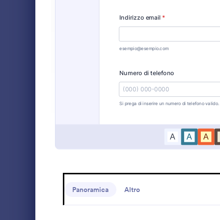
Moduli Registrazione Evento
137
Moduli di Pagamento
88
Un questiona
Moduli di Domanda
443
è utilizzato 
pensano i cli
Caricamento Documenti
200
Qualunque sia
Go to Cate
Template Q
puoi raccoglie
Moduli di Prenotazione
160
tua azienda 
Soddisfazione
Template Sondaggio
840
Dopo aver pe
tue domande 
Moduli di Consenso
783
condividere i
incorporarlo 
Moduli RSVP
46
subito a racc
modificare l
Moduli Appuntamento
93
puoi anche a
della tua azi
Panoramica
Altro
colori, e col
Moduli di Contatto
162
tra cui Goog
Puoi persino 
Template Questionario
577