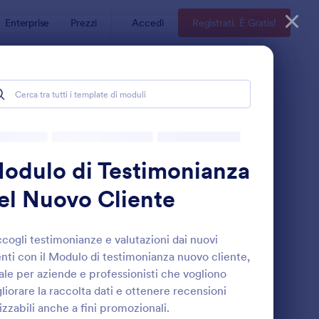
Enterprise
Prezzi
Accedi
Registrati. È Gratis!
fazione del Cliente
odulo di Testimonianza
el Nuovo Cliente
cogli testimonianze e valutazioni dai nuovi
enti con il Modulo di testimonianza nuovo cliente,
odulo Per Il Sondaggio Sulla Soddisfazione Dei Clienti
: Questionario Di Val
Anteprima
ale per aziende e professionisti che vogliono
liorare la raccolta dati e ottenere recensioni
lizzabili anche a fini promozionali.