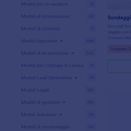
Moduli per le vacanze
13
Moduli di Informazione
62
Sondaggi
Raccogli fee
Moduli di richiesta
5
viaggio con 
Crociera Mod
Moduli Ispezione
448
dati con Jot
Go to Cate
Template 
crociera e op
Moduli di Acquisizione
202
migliorare i s
Moduli per Colloqui di Lavoro
11
Moduli Lead Generation
74
Moduli Legali
104
Moduli di gestione
126
Moduli Adesione
29
Moduli di monitoraggio
20