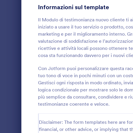
Jotform o ge
Informazioni sul template
Generatore d
Moduli di Iscrizione
56
feedback di 
Il Modulo di testimonianza nuovo cliente ti 
tua attività 
Votazione
19
iniziato a usare il tuo servizio o prodotto, co
questo modul
marketing e per il miglioramento interno. Gra
Moduli Riassunto
5
valutazione di soddisfazione e l’autorizzazio
ricettive e attività locali possono ottenere 
Moduli di Approvazione
85
cosa sta funzionando davvero per i nuovi clie
Moduli di valutazione
132
Raccogli feed
Modulo di so
Con Jotform puoi personalizzare questa racc
Moduli di Presenza
16
dell’Help De
tuo tono di voce in pochi minuti con un costr
servizi clien
Gestisci ogni risposta in modo ordinato, invi
Go to Cate
Moduli IT
Revisione
individuare m
48
logica condizionale per mostrare solo le do
più semplice da consultare, condividere e riut
Moduli di autorizzazione
117
testimonianze coerente e veloce.
Moduli Premiazione
8
Disclaimer: The form templates here are for 
Moduli per il Black Friday
4
financial, or other advice, or implying that th