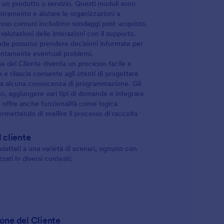
 un prodotto o servizio. Questi moduli sono
glioramento e aiutare le organizzazioni a
d'uso comuni includono sondaggi post-acquisto,
valutazioni delle interazioni con il supporto.
nde possono prendere decisioni informate per
prontamente eventuali problemi.
ne del Cliente diventa un processo facile e
 e rilascia consente agli utenti di progettare
nza alcuna conoscenza di programmazione. Gli
so, aggiungere vari tipi di domande e integrare
rm offre anche funzionalità come logica
rmettendo di snellire il processo di raccolta
 cliente
adattati a una varietà di scenari, ognuno con
ati in diversi contesti:
one del Cliente