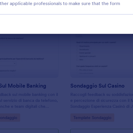
ther applicable professionals to make sure that the form
: Indagine Sul Mobile Banking
: S
Anteprima
Anteprima
Sul Mobile Banking
Sondaggio Sul Casino
dback sul mobile banking con il
Raccogli feedback su soddisfazion
l servizio di banca da telefono,
e percezione di sicurezza con il
anche e team digitali che
Sondaggio Esperienza Casinò di 
rare soddisfazione, usabilità
utile per casinò e strutture di
gory:
Go to Category:
Sondaggio
Template Sondaggio
iorità di miglioramento tramite
intrattenimento che vogliono mig
l’esperienza dei visitatori.