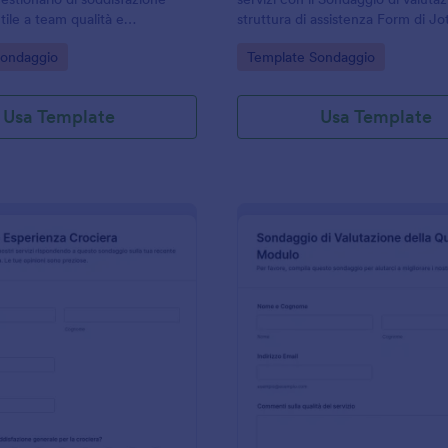
utile a team qualità e
struttura di assistenza Form di Jo
di reparto per misurare
ideale per case di riposo e centri
gory:
Go to Category:
Sondaggio
Template Sondaggio
e individuare aree di
assistenziali che vogliono miglior
o tramite Jotform.
l’esperienza degli utenti.
Usa Template
Usa Template
: Sondaggio Esperienza Crociera
: S
Anteprima
Anteprima