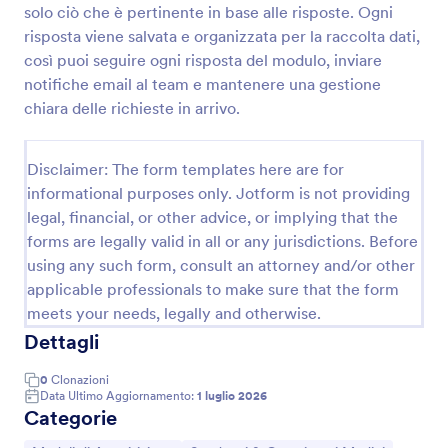
solo ciò che è pertinente in base alle risposte. Ogni
Modulo Di Registrazione Anamnesi
risposta viene salvata e organizzata per la raccolta dati,
così puoi seguire ogni risposta del modulo, inviare
Un Modulo di Registrazione Anamnesi viene
utilizzato dagli operatori sanitari per raccogliere
notifiche email al team e mantenere una gestione
l'anamnesi del paziente, gli interventi chirurgici
chiara delle richieste in arrivo.
passati, la genetica e i sintomi. Raccogli l'anamnesi e
Go to Category:
Moduli Assistenza Sanitaria
altre informazioni sui tuoi pazienti attraverso un
Modulo di Registrazione Anamnesi online sicuro.
Disclaimer: The form templates here are for
Aggiungi il tuo logo, cambia l'immagine di sfondo o
informational purposes only. Jotform is not providing
Usa Template
sostituisci i campi del modulo per adattarlo alla tua
legal, financial, or other advice, or implying that the
attività. Con il Costruttore di Moduli gratuito di
forms are legally valid in all or any jurisdictions. Before
Jotform, puoi passare da un modulo vuoto a un
Anteprima
modulo di registrazione completo in pochi secondi.
using any such form, consult an attorney and/or other
Se devi compilare il modulo con i pazienti di
applicable professionals to make sure that the form
persona, puoi facilmente condividere con loro un
meets your needs, legally and otherwise.
link per compilarlo dal loro computer o dispositivo
Dettagli
mobile. È anche possibile aggiungere una foto del
paziente! Se utilizzi Dropbox, Google Drive o
0
Clonazioni
Microsoft OneDrive per archiviare le informazioni
Data Ultimo Aggiornamento:
1 luglio 2026
mediche, puoi usare una delle integrazioni gratuite
Categorie
di Jotform per inviare le risposte al modulo
automaticamente ai tuoi altri account. Mantieni