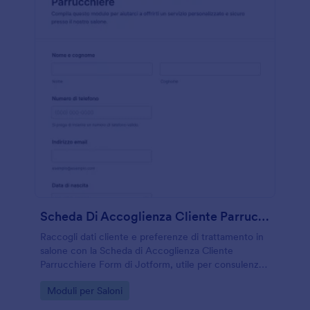
Scheda Di Accoglienza Cliente Parrucchiere
Raccogli dati cliente e preferenze di trattamento in
salone con la Scheda di Accoglienza Cliente
Parrucchiere Form di Jotform, utile per consulenze
iniziali, gestione richieste e raccolta dati in modo
Go to Category:
Moduli per Saloni
ordinato.