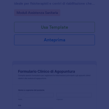
ideale per fisioterapisti e centri di riabilitazione che
vogliono migliorare la raccolta dati e la gestione
Go to Category:
Moduli Assistenza Sanitaria
delle risposte.
Usa Template
Anteprima