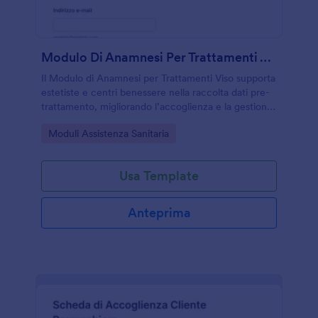
Modulo Di Anamnesi Per Trattamenti Viso
Il Modulo di Anamnesi per Trattamenti Viso supporta
estetiste e centri benessere nella raccolta dati pre-
trattamento, migliorando l’accoglienza e la gestione
della risposta con Jotform e un modello di modulo
Go to Category:
Moduli Assistenza Sanitaria
pronto all’uso.
Usa Template
Anteprima