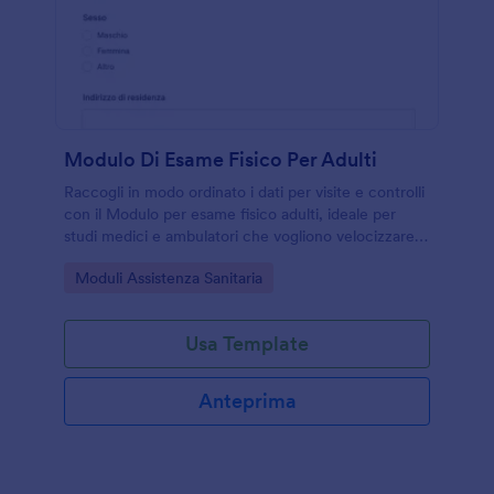
Modulo Di Esame Fisico Per Adulti
Raccogli in modo ordinato i dati per visite e controlli
con il Modulo per esame fisico adulti, ideale per
studi medici e ambulatori che vogliono velocizzare la
raccolta dati online e gestire ogni invio del modulo
Go to Category:
Moduli Assistenza Sanitaria
con Jotform.
Usa Template
Anteprima