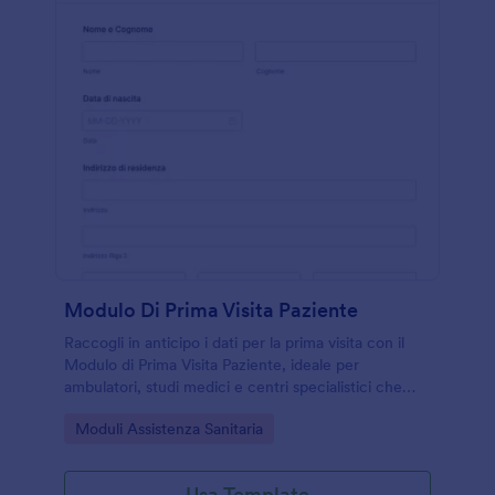
Modulo Di Prima Visita Paziente
Raccogli in anticipo i dati per la prima visita con il
Modulo di Prima Visita Paziente, ideale per
ambulatori, studi medici e centri specialistici che
vogliono velocizzare l’accoglienza e la data
Go to Category:
Moduli Assistenza Sanitaria
collection con Jotform.
Usa Template