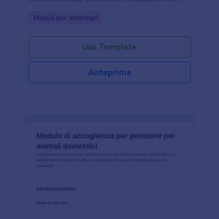
vogliono velocizzare l’accettazione e migliorare la
Go to Category:
Moduli per Veterinari
raccolta dati con Jotform.
Usa Template
Anteprima