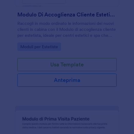
Modulo Di Accoglienza Cliente Estetista
Raccogli in modo ordinato le informazioni dei nuovi
clienti in cabina con il Modulo di accoglienza cliente
per estetista, ideale per centri estetici e spa che
vogliono velocizzare l’accoglienza e la raccolta dati
Go to Category:
Moduli per Estetiste
con Jotform.
Usa Template
Anteprima