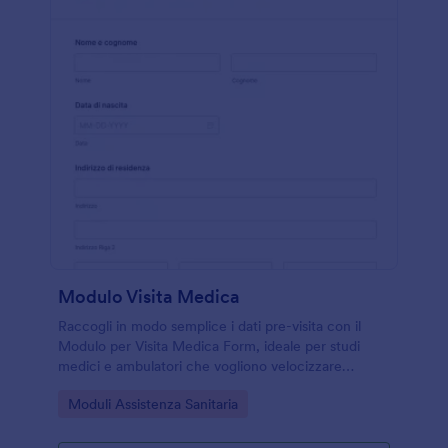
Modulo Visita Medica
Raccogli in modo semplice i dati pre-visita con il
Modulo per Visita Medica Form, ideale per studi
medici e ambulatori che vogliono velocizzare
l’accoglienza e organizzare la raccolta dati e ogni
Go to Category:
Moduli Assistenza Sanitaria
risposta con Jotform.