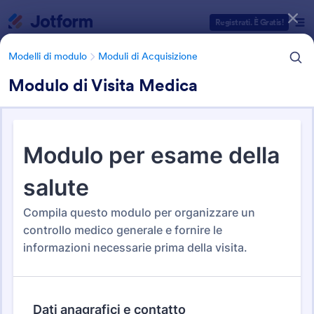
Inizio del dialogo
Registrati. È Gratis!
Modelli di modulo
Moduli di Acquisizione
Modulo di Visita Medica
Categorie Template Moduli
Modelli di modulo
Moduli di Acquisizione
Moduli di Acquisizione
202 Template