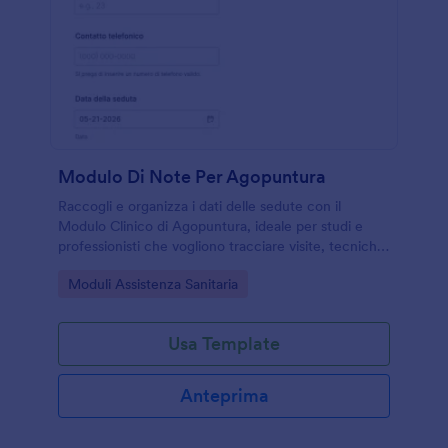
Modulo Di Note Per Agopuntura
Raccogli e organizza i dati delle sedute con il
Modulo Clinico di Agopuntura, ideale per studi e
professionisti che vogliono tracciare visite, tecniche
e risultati in modo chiaro con Jotform.
Go to Category:
Moduli Assistenza Sanitaria
Usa Template
Anteprima