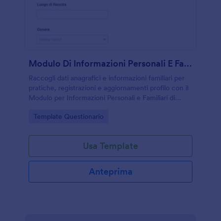
Modulo Di Informazioni Personali E Familiari Questionario
Raccogli dati anagrafici e informazioni familiari per
pratiche, registrazioni e aggiornamenti profilo con il
Modulo per Informazioni Personali e Familiari di
Jotform, personalizzabile e adatto a servizi, studi e
Go to Category:
Template Questionario
organizzazioni.
Usa Template
Anteprima