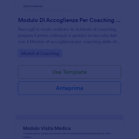
Modulo Di Accoglienza Per Coaching Della Vita
Raccogli in modo ordinato le richieste di coaching,
prepara il primo colloquio e gestisci la raccolta dati
con il Modulo di accoglienza per coaching della vita,
ideale per coach e professionisti del benessere che
Go to Category:
Moduli di Coaching
lavorano online o in studio.
Usa Template
Anteprima