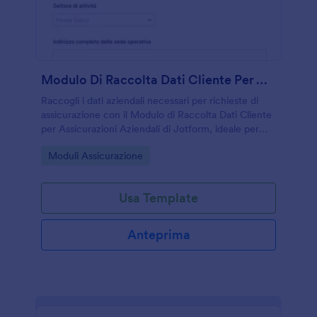
Modulo Di Raccolta Dati Cliente Per Assicurazioni Aziendali
Raccogli i dati aziendali necessari per richieste di
assicurazione con il Modulo di Raccolta Dati Cliente
per Assicurazioni Aziendali di Jotform, ideale per
agenzie, consulenti e uffici amministrativi che
Go to Category:
Moduli Assicurazione
gestiscono preventivi e rinnovi.
Usa Template
Anteprima