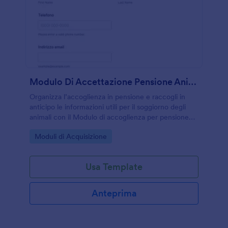
Modulo Di Accettazione Pensione Animali
Organizza l’accoglienza in pensione e raccogli in
anticipo le informazioni utili per il soggiorno degli
animali con il Modulo di accoglienza per pensione
per animali domestici di Jotform, ideale per strutture
Go to Category:
Moduli di Acquisizione
di pet sitting e pensioni.
Usa Template
Anteprima