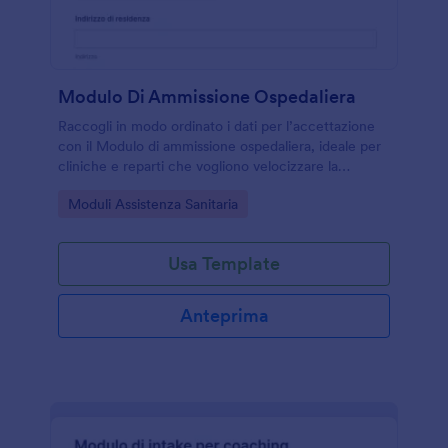
Modulo Di Ammissione Ospedaliera
Raccogli in modo ordinato i dati per l’accettazione
con il Modulo di ammissione ospedaliera, ideale per
cliniche e reparti che vogliono velocizzare la
raccolta dati e gestire ogni risposta del modulo con
Go to Category:
Moduli Assistenza Sanitaria
Jotform.
Usa Template
Anteprima