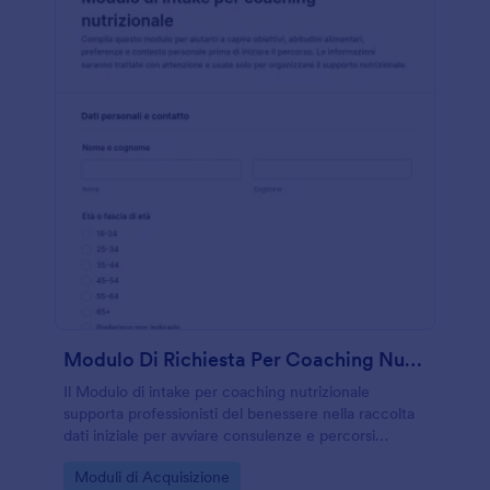
Modulo Di Richiesta Per Coaching Nutrizionale
Il Modulo di intake per coaching nutrizionale
supporta professionisti del benessere nella raccolta
dati iniziale per avviare consulenze e percorsi
personalizzati, organizzando le risposte in un’unica
Go to Category:
Moduli di Acquisizione
compilazione online con Jotform.