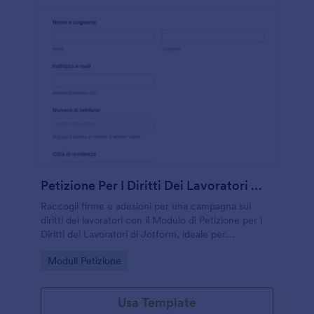
Petizione Per I Diritti Dei Lavoratori Modulo
Raccogli firme e adesioni per una campagna sui
diritti dei lavoratori con il Modulo di Petizione per i
Diritti dei Lavoratori di Jotform, ideale per
associazioni, comitati ed enti che vogliono gestire la
Go to Category:
Moduli Petizione
raccolta dati online.
Usa Template