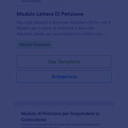
Modulo Lettera Di Petizione
Raccogli adesioni e firme per iniziative civiche con il
Modulo per Lettera di Petizione e Raccolta
Adesioni, ideale per associazioni e comitati che
vogliono gestire la raccolta dati e gli invii del modulo
Go to Category:
Moduli Petizione
online con Jotform.
Usa Template
Anteprima