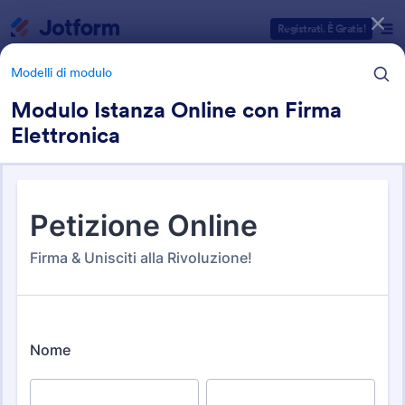
Inizio del dialogo
Registrati. È Gratis!
Modelli di modulo
Modulo Istanza Online con Firma
Elettronica
Categorie Template Moduli
Modelli di modulo
Moduli Petizione
5 Template