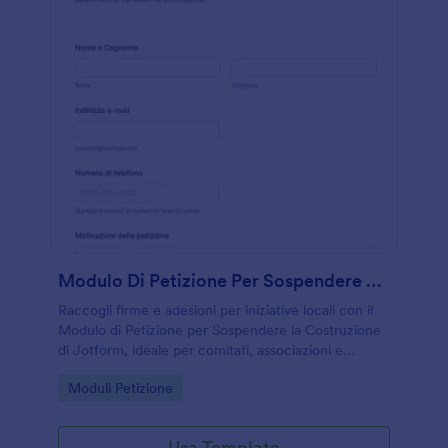
Modulo Di Petizione Per Sospendere La Costruzione
Raccogli firme e adesioni per iniziative locali con il
Modulo di Petizione per Sospendere la Costruzione
di Jotform, ideale per comitati, associazioni e
residenti che vogliono gestire la raccolta dati online
Go to Category:
Moduli Petizione
e gli invii del modulo.
Usa Template