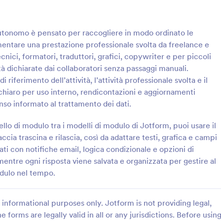
: Modulo Per Le Registrazioni Di Lavoro Auton
: M
Anteprima
Anteprima
o autonomo è pensato per raccogliere in modo ordinato le
mentare una prestazione professionale svolta da freelance e
tecnici, formatori, traduttori, grafici, copywriter e per piccoli
tà dichiarate dai collaboratori senza passaggi manuali.
riferimento dell’attività, l’attività professionale svolta e il
Modulo Per Le Registrazioni Di Lavoro Autonomo
Modulo Di Registrazione 
chiaro per uso interno, rendicontazioni e aggiornamenti
ganizza i dati delle prestazioni
Raccogli le richieste di attivazion
o informato al trattamento dei dati.
ofessionisti con il Modulo di
configurazione del servizio Stripe
 attività di lavoro autonomo,
Modulo di registrazione Stripe, ut
o di modulo tra i modelli di modulo di Jotform, puoi usare il
tudi e piccole aziende che
aziende e consulenti che voglion
ccia trascina e rilascia, così da adattare testi, grafica e campi
gory:
Go to Category:
strazione Attività
Moduli di Pagamento
ralizzare la raccolta dati e le
centralizzare la raccolta dati e ge
ati con notifiche email, logica condizionale e opzioni di
otform.
risposta del modulo con Jotform.
entre ogni risposta viene salvata e organizzata per gestire al
Usa Template
Usa Template
modulo nel tempo.
informational purposes only. Jotform is not providing legal,
e forms are legally valid in all or any jurisdictions. Before usin