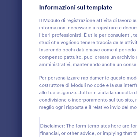
Informazioni sul template
Moduli di Registrazione per Tornei
5
Il Modulo di registrazione attività di lavor
Moduli di Registrazione degli Ospiti
4
informazioni necessarie a registrare e docu
liberi professionisti. È utile per consulenti, 
Template Modulo Registrazione Corso
3
studi che vogliono tenere traccia delle attivi
Inserendo pochi dati chiave come il periodo di 
Moduli Registrazione Gara
3
compenso pattuito, puoi creare un archivio 
Template Modulo Registrazione Workshop
3
Raccogli e or
amministrativi, mantenendo anche un consens
dei liberi pr
Moduli Registrazione Danza
registrazione
2
Per personalizzare rapidamente questo modell
ideale per s
costruttore di Moduli no code e la sua interfa
Go to Cate
Moduli Regi
vogliono cent
Moduli Registrazione Evento
136
alle tue esigenze. Jotform aiuta la raccolta d
risposte in J
condivisione o incorporamento sul tuo sito, m
Moduli di Pagamento
88
meglio ogni risposta e il relativo invio del 
Moduli di Domanda
441
Disclaimer: The form templates here are for 
Caricamento Documenti
201
financial, or other advice, or implying that th