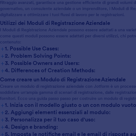
filtraggio avanzati, garantisce una gestione efficiente di grandi volumi d
governativo, un consulente aziendale o un imprenditore, i Moduli di Reg
digitalizzare e ottimizzare i tuoi flussi di lavoro per le registrazioni.
Utilizzi dei Moduli di Registrazione Aziendale
I Moduli di Registrazione Aziendale possono essere adattati a una varie
come questi moduli possono essere adattati per diversi utilizzi, chi potre
contenuto:
+
1. Possible Use Cases:
+
2. Problem Solving Points:
+
3. Possible Owners and Users:
+
4. Differences of Creation Methods:
Come creare un Modulo di Registrazione Aziendale
Creare un modulo di registrazione aziendale con Jotform è un process
soddisfare un'ampia gamma di scenari di registrazione, dalle registrazio
fornitori. Ecco una guida passo passo per costruire un modulo di registr
+
1. Inizia con il modello giusto o un con modulo vuoto
+
2. Aggiungi elementi essenziali al modulo:
+
3. Personalizza per il tuo caso d'uso:
+
4. Design e branding:
+
5. Imposta le notifiche email e le email di risposta 