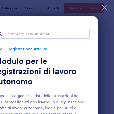
Enterprise
Prezzi
Accedi
Registrati. È Gratis!
tà
uli Registrazione Attività
odulo per le
egistrazioni di lavoro
utonomo
egistrazione Impresa Form
: Modulo Per La Cand
Anteprima
cogli e organizza i dati delle prestazioni dei
eri professionisti con il Modulo di registrazione
ività di lavoro autonomo, ideale per studi e