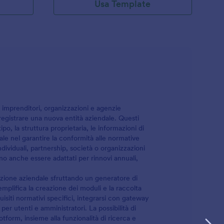
Usa Template
a imprenditori, organizzazioni e agenzie
registrare una nuova entità aziendale. Questi
o, la struttura proprietaria, le informazioni di
le nel garantire la conformità alle normative
individuali, partnership, società o organizzazioni
sono anche essere adattati per rinnovi annuali,
razione aziendale sfruttando un generatore di
semplifica la creazione dei moduli e la raccolta
uisiti normativi specifici, integrarsi con gateway
er utenti e amministratori. La possibilità di
otform, insieme alla funzionalità di ricerca e