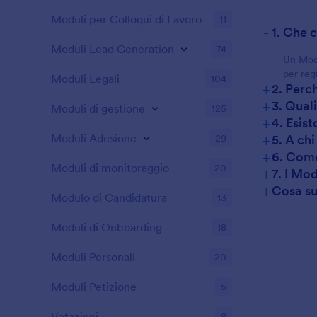
Moduli per Colloqui di Lavoro
11
-
1. Che 
Moduli Lead Generation
74
Un Modu
per reg
Moduli Legali
104
+
2. Perc
+
3. Qual
Moduli di gestione
125
+
4. Esis
+
Moduli Adesione
5. A chi
29
+
6. Come
Moduli di monitoraggio
20
+
7. I Mo
+
Cosa su
Modulo di Candidatura
13
Moduli di Onboarding
18
Moduli Personali
20
Moduli Petizione
5
Votazioni
8