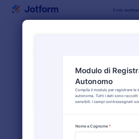
Inizio del dialogo
Il mio worksp
Modelli di
Modul
ORDINA PER
Popolari
9 Template
LAYOUT DEL
Classico
MODULO
TIPOLOGIA
Moduli Ordine
552
Moduli di Registrazione
460