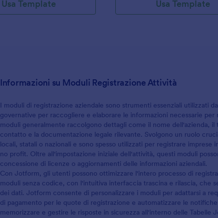
Usa Template
Usa Template
Informazioni su Moduli Registrazione Attività
I moduli di registrazione aziendale sono strumenti essenziali utilizzati d
governative per raccogliere e elaborare le informazioni necessarie per 
moduli generalmente raccolgono dettagli come il nome dell'azienda, il tip
contatto e la documentazione legale rilevante. Svolgono un ruolo crucia
locali, statali o nazionali e sono spesso utilizzati per registrare imprese 
no profit. Oltre all'impostazione iniziale dell'attività, questi moduli pos
concessione di licenze o aggiornamenti delle informazioni aziendali.
Con Jotform, gli utenti possono ottimizzare l'intero processo di regist
moduli senza codice, con l'intuitiva interfaccia trascina e rilascia, che 
dei dati. Jotform consente di personalizzare i moduli per adattarsi a req
di pagamento per le quote di registrazione e automatizzare le notifiche p
memorizzare e gestire le risposte in sicurezza all'interno delle Tabelle J