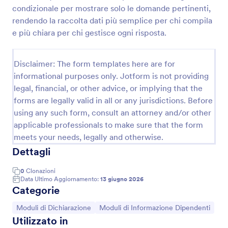
condizionale per mostrare solo le domande pertinenti,
Modulo Di Dichiarazione Di Pagamento
rendendo la raccolta dati più semplice per chi compila
Raccogli dichiarazioni di pagamento in modo chiaro
e più chiara per chi gestisce ogni risposta.
con il Modulo di dichiarazione di pagamento Form di
Jotform, utile per amministrazione, associazioni e
studi professionali che gestiscono data collection e
Disclaimer: The form templates here are for
Go to Category:
Moduli di Pagamento
archiviazione delle risposte.
informational purposes only. Jotform is not providing
legal, financial, or other advice, or implying that the
forms are legally valid in all or any jurisdictions. Before
Usa Template
using any such form, consult an attorney and/or other
applicable professionals to make sure that the form
Anteprima
meets your needs, legally and otherwise.
Dettagli
0
Clonazioni
Data Ultimo Aggiornamento:
13 giugno 2026
Categorie
Vai alla Categoria:
Vai alla Categoria:
Moduli di Dichiarazione
Moduli di Informazione Dipendenti
Utilizzato in