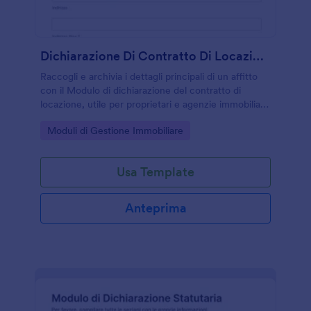
Dichiarazione Di Contratto Di Locazione Modulo
Raccogli e archivia i dettagli principali di un affitto
con il Modulo di dichiarazione del contratto di
locazione, utile per proprietari e agenzie immobiliari
che vogliono gestire online la raccolta dati e le
Go to Category:
Moduli di Gestione Immobiliare
risposte.
Usa Template
Anteprima