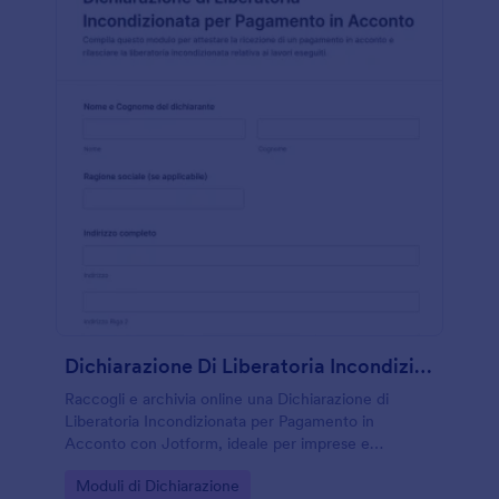
Dichiarazione Di Liberatoria Incondizionata Per Pagamento In Acconto
Raccogli e archivia online una Dichiarazione di
Liberatoria Incondizionata per Pagamento in
Acconto con Jotform, ideale per imprese e
professionisti che gestiscono lavori a tranche e
Go to Category:
Moduli di Dichiarazione
vogliono semplificare la raccolta dati e l’invio del