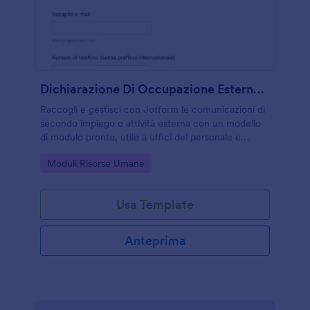
Dichiarazione Di Occupazione Esterna Form
Raccogli e gestisci con Jotform le comunicazioni di
secondo impiego o attività esterna con un modello
di modulo pronto, utile a uffici del personale e
amministrazione per la data collection e la revisione
Go to Category:
Moduli Risorse Umane
delle risposte inviate.
Usa Template
Anteprima