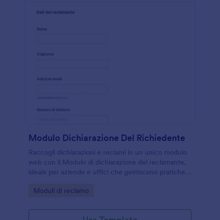
Modulo Dichiarazione Del Richiedente
Raccogli dichiarazioni e reclami in un unico modulo
web con il Modulo di dichiarazione del reclamante,
ideale per aziende e uffici che gestiscono pratiche,
allegati e raccolta dati con Jotform.
Go to Category:
Moduli di reclamo
Usa Template