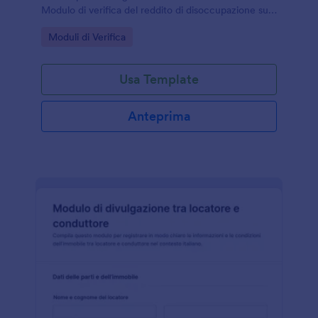
Modulo di verifica del reddito di disoccupazione su
Jotform, ideale per enti, uffici amministrativi e
Go to Category:
Moduli di Verifica
consulenti che devono organizzare ogni risposta.
Usa Template
Anteprima