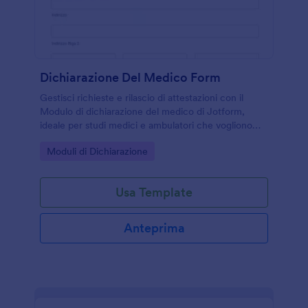
Dichiarazione Del Medico Form
Gestisci richieste e rilascio di attestazioni con il
Modulo di dichiarazione del medico di Jotform,
ideale per studi medici e ambulatori che vogliono
semplificare la raccolta dati e l’invio del modulo
Go to Category:
Moduli di Dichiarazione
online.
Usa Template
Anteprima