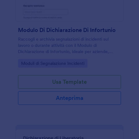
Modulo Di Dichiarazione Di Infortunio
Raccogli e archivia segnalazioni di incidenti sul
lavoro o durante attività con il Modulo di
Dichiarazione di Infortunio, ideale per aziende,
scuole ed enti che vogliono una data collection
Go to Category:
Moduli di Segnalazione Incidenti
ordinata con Jotform.
Usa Template
Anteprima