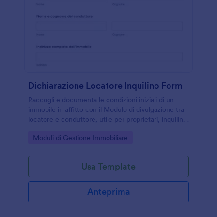
Dichiarazione Locatore Inquilino Form
Raccogli e documenta le condizioni iniziali di un
immobile in affitto con il Modulo di divulgazione tra
locatore e conduttore, utile per proprietari, inquilini
e agenzie che vogliono una raccolta dati chiara e
Go to Category:
Moduli di Gestione Immobiliare
condivisibile.
Usa Template
Anteprima