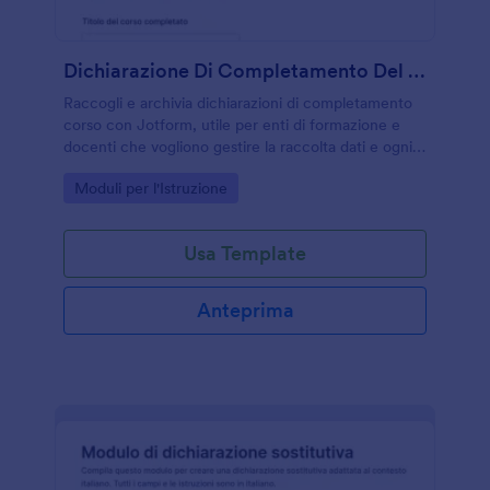
Dichiarazione Di Completamento Del Corso Form
Raccogli e archivia dichiarazioni di completamento
corso con Jotform, utile per enti di formazione e
docenti che vogliono gestire la raccolta dati e ogni
risposta in modo ordinato e rapido.
Go to Category:
Moduli per l'Istruzione
Usa Template
Anteprima