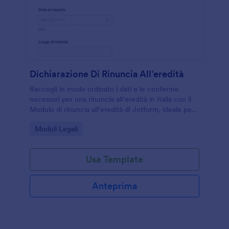
Dichiarazione Di Rinuncia All’eredità
Raccogli in modo ordinato i dati e le conferme
necessari per una rinuncia all’eredità in Italia con il
Modulo di rinuncia all’eredità di Jotform, ideale per
privati e professionisti che gestiscono pratiche
Go to Category:
Moduli Legali
successorie.
Usa Template
Anteprima