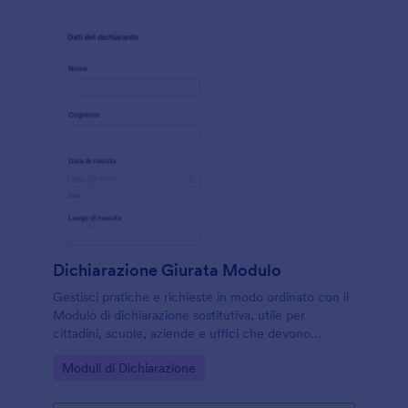
Dichiarazione Giurata Modulo
Gestisci pratiche e richieste in modo ordinato con il
Modulo di dichiarazione sostitutiva, utile per
cittadini, scuole, aziende e uffici che devono
raccogliere dichiarazioni e archiviarle dopo l’invio del
Go to Category:
Moduli di Dichiarazione
modulo.