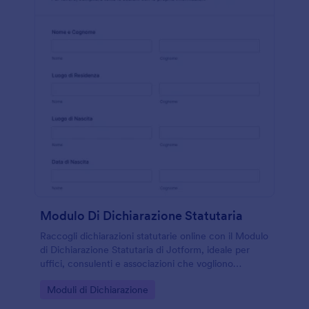
Modulo Di Dichiarazione Statutaria
Raccogli dichiarazioni statutarie online con il Modulo
di Dichiarazione Statutaria di Jotform, ideale per
uffici, consulenti e associazioni che vogliono
velocizzare la raccolta dati e gestire ogni risposta in
Go to Category:
Moduli di Dichiarazione
modo ordinato.