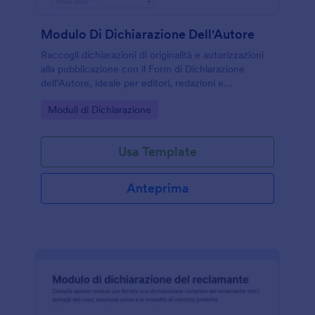
Modulo Di Dichiarazione Dell'Autore
Raccogli dichiarazioni di originalità e autorizzazioni
alla pubblicazione con il Form di Dichiarazione
dell’Autore, ideale per editori, redazioni e
organizzatori di concorsi che vogliono semplificare
Go to Category:
Moduli di Dichiarazione
la raccolta dati online.
Usa Template
Anteprima