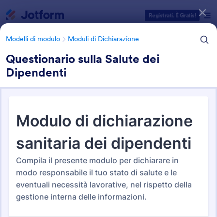
Inizio del dialogo
Registrati. È Gratis!
Modelli di modulo
Moduli di Dichiarazione
Questionario sulla Salute dei
Dipendenti
Categorie Template Moduli
Modelli di modulo
Moduli di Dichiarazione
Moduli di Dichiarazione
63 Template