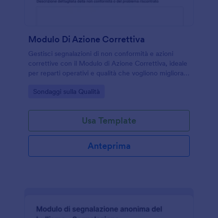
Modulo Di Azione Correttiva
Gestisci segnalazioni di non conformità e azioni
correttive con il Modulo di Azione Correttiva, ideale
per reparti operativi e qualità che vogliono migliorare
la raccolta dati e il monitoraggio degli interventi.
Go to Category:
Sondaggi sulla Qualità
Usa Template
Anteprima