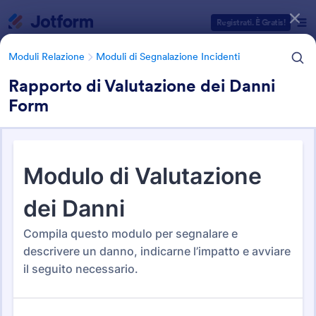
Inizio del dialogo
Registrati. È Gratis!
Moduli Relazione
Moduli di Segnalazione Incidenti
Rapporto di Valutazione dei Danni
Form
Categorie Template Moduli
Moduli Relazione
Moduli di Segnalazione Incidenti
Moduli di Segnalazione
Incidenti
124 Template