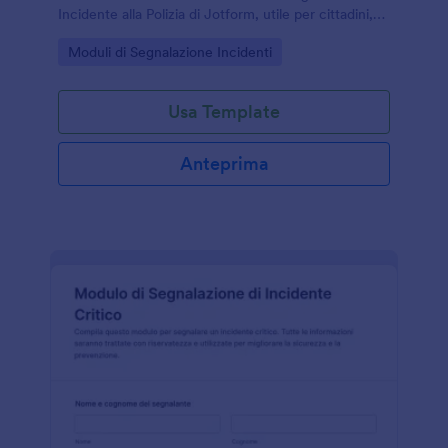
Incidente alla Polizia di Jotform, utile per cittadini,
aziende e strutture che vogliono gestire la raccolta
Go to Category:
Moduli di Segnalazione Incidenti
dati in modo chiaro.
Usa Template
Anteprima