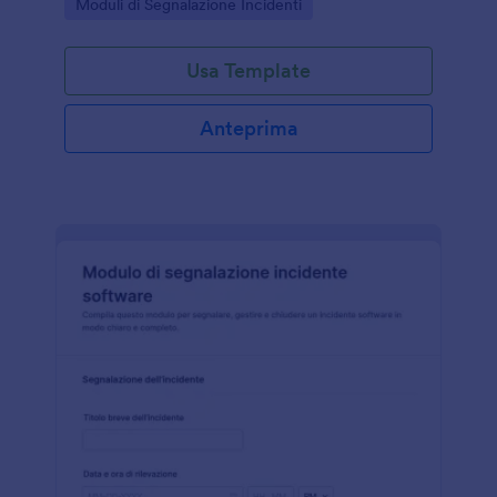
Go to Category:
Moduli di Segnalazione Incidenti
documentare eventi e azioni correttive.
Usa Template
Anteprima