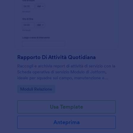
Rapporto Di Attività Quotidiana
Raccogli e archivia report di attività di servizio con la
Scheda operativa di servizio Modulo di Jotform,
ideale per squadre sul campo, manutenzione e
sicurezza che devono documentare interventi e
Go to Category:
Moduli Relazione
incidenti in modo coerente.
Usa Template
Anteprima