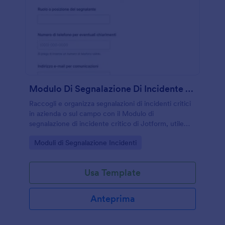
Modulo Di Segnalazione Di Incidente Critico
Raccogli e organizza segnalazioni di incidenti critici
in azienda o sul campo con il Modulo di
segnalazione di incidente critico di Jotform, utile
per registrare eventi, supportare verifiche interne e
Go to Category:
Moduli di Segnalazione Incidenti
migliorare la raccolta dati.
Usa Template
Anteprima