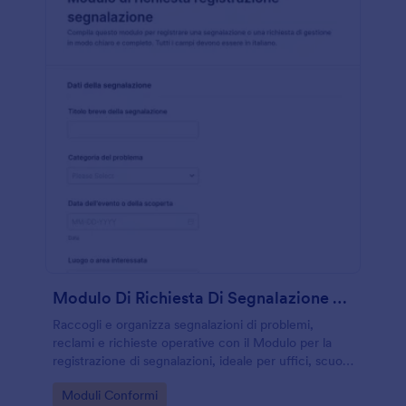
Modulo Di Richiesta Di Segnalazione Problemi
Raccogli e organizza segnalazioni di problemi,
reclami e richieste operative con il Modulo per la
registrazione di segnalazioni, ideale per uffici, scuole
e organizzazioni che vogliono migliorare la raccolta
Go to Category:
Moduli Conformi
dati e la gestione delle risposte.