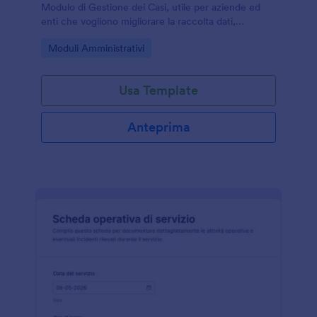
Modulo di Gestione dei Casi, utile per aziende ed
enti che vogliono migliorare la raccolta dati,
assegnare responsabilità e monitorare lo stato dei
Go to Category:
Moduli Amministrativi
casi con Jotform.
Usa Template
Anteprima