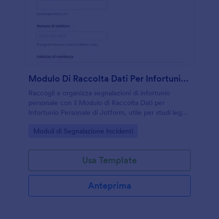
Modulo Di Raccolta Dati Per Infortunio Personale
Raccogli e organizza segnalazioni di infortunio
personale con il Modulo di Raccolta Dati per
Infortunio Personale di Jotform, utile per studi legali,
assicurazioni e uffici che gestiscono richieste e
Go to Category:
Moduli di Segnalazione Incidenti
documentazione online.
Usa Template
Anteprima