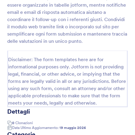
essere organizzate in tabelle jotform, mentre notifiche
email e email di risposta automatica aiutano a
Modulo Di Segnalazione Qualità
coordinare il follow-up con i referenti giusti. Condividi
il modulo web tramite link o incorporalo sul sito per
Raccogli e organizza segnalazioni di non conformità
semplificare ogni form submission e mantenere traccia
e problemi operativi con il Modulo di Segnalazione
Qualità di Jotform, ideale per reparti aziendali e
delle valutazioni in un unico punto.
team qualità che vogliono migliorare la data
Go to Category:
Sondaggi sulla Qualità
collection e la gestione delle risposte.
Disclaimer: The form templates here are for
informational purposes only. Jotform is not providing
Usa Template
legal, financial, or other advice, or implying that the
forms are legally valid in all or any jurisdictions. Before
Anteprima
using any such form, consult an attorney and/or other
applicable professionals to make sure that the form
meets your needs, legally and otherwise.
Dettagli
0
Clonazioni
Data Ultimo Aggiornamento:
19 maggio 2026
Categorie