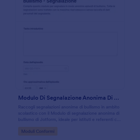
Modulo Di Segnalazione Anonima Di Bullismo
Raccogli segnalazioni anonime di bullismo in ambito
scolastico con il Modulo di segnalazione anonima di
bullismo di Jotform, ideale per istituti e referenti che
vogliono organizzare la raccolta dati e gestire le
Go to Category:
Moduli Conformi
risposte in modo ordinato.