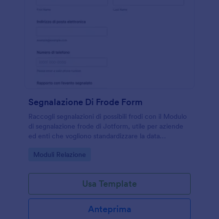
Segnalazione Di Frode Form
Raccogli segnalazioni di possibili frodi con il Modulo
di segnalazione frode di Jotform, utile per aziende
ed enti che vogliono standardizzare la data
collection, centralizzare le risposta e gestire le form
Go to Category:
Moduli Relazione
submission in modo ordinato.
Usa Template
Anteprima