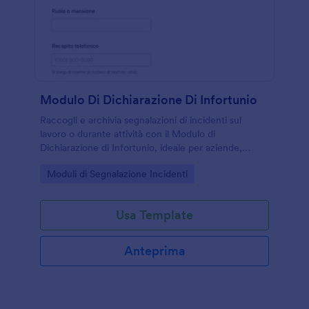
Modulo Di Dichiarazione Di Infortunio
Raccogli e archivia segnalazioni di incidenti sul
lavoro o durante attività con il Modulo di
Dichiarazione di Infortunio, ideale per aziende,
scuole ed enti che vogliono una data collection
Go to Category:
Moduli di Segnalazione Incidenti
ordinata con Jotform.
Usa Template
Anteprima