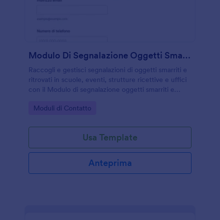
Modulo Di Segnalazione Oggetti Smarriti E Ritrovati 🧳🔍
Raccogli e gestisci segnalazioni di oggetti smarriti e
ritrovati in scuole, eventi, strutture ricettive e uffici
con il Modulo di segnalazione oggetti smarriti e
ritrovati Form di Jotform, migliorando la raccolta dati
Go to Category:
Moduli di Contatto
e il tracciamento delle risposte.
Usa Template
Anteprima