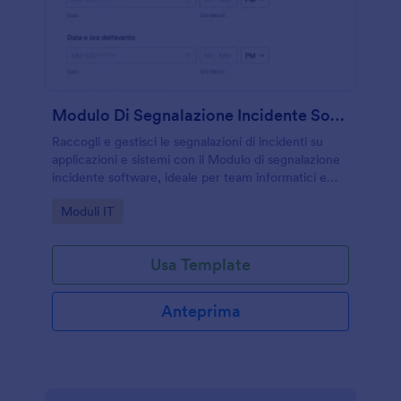
Modulo Di Segnalazione Incidente Software
Raccogli e gestisci le segnalazioni di incidenti su
applicazioni e sistemi con il Modulo di segnalazione
incidente software, ideale per team informatici e
assistenza che vogliono tracciare priorità,
Go to Category:
Moduli IT
avanzamento e chiusura.
Usa Template
Anteprima