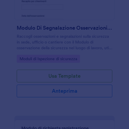
Modulo Di Segnalazione Osservazioni Di Sicurezza Sul Lavoro
Raccogli osservazioni e segnalazioni sulla sicurezza
in sede, ufficio o cantiere con il Modulo di
osservazione della sicurezza nel luogo di lavoro, utile
a preposti e responsabili per gestire rischi, azioni
Go to Category:
Moduli di Ispezione di sicurezza
correttive e follow-up con Jotform.
Usa Template
Anteprima