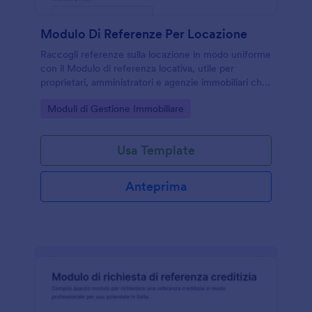
Modulo Di Referenze Per Locazione
Raccogli referenze sulla locazione in modo uniforme
con il Modulo di referenza locativa, utile per
proprietari, amministratori e agenzie immobiliari che
vogliono valutare un inquilino e gestire la data
Go to Category:
Moduli di Gestione Immobiliare
collection online con Jotform.
Usa Template
Anteprima