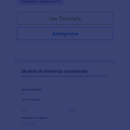
Go to Category:
Template Questionario
facile da condividere online.
Usa Template
Anteprima