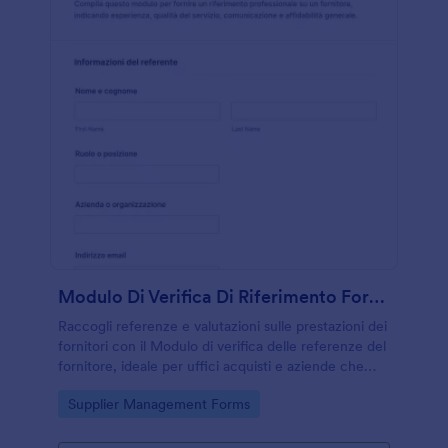
Modulo Di Verifica Di Riferimento Fornitore
Raccogli referenze e valutazioni sulle prestazioni dei
fornitori con il Modulo di verifica delle referenze del
fornitore, ideale per uffici acquisti e aziende che
devono selezionare e confermare collaborazioni.
Go to Category:
Supplier Management Forms