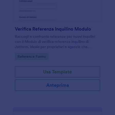
Verifica Referenza Inquilino Modulo
Raccogli e confronta referenze per nuovi inquilini
con il Modulo di verifica referenza inquilino di
Jotform, ideale per proprietari e agenzie che
vogliono velocizzare la raccolta dati e gestire ogni
Go to Category:
Reference Forms
risposta in un unico posto.
Usa Template
Anteprima