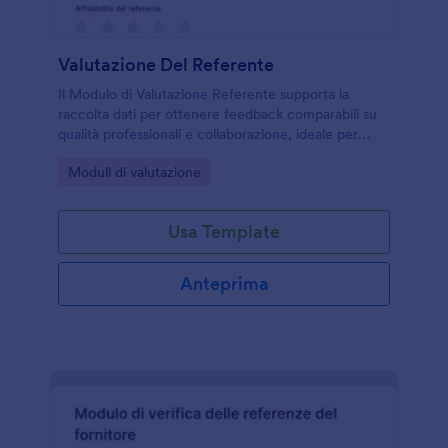
Valutazione Del Referente
Il Modulo di Valutazione Referente supporta la
raccolta dati per ottenere feedback comparabili su
qualità professionali e collaborazione, ideale per
aziende e enti di formazione che vogliono gestire
Go to Category:
Moduli di valutazione
ogni risposta in modo ordinato con Jotform.
Usa Template
Anteprima