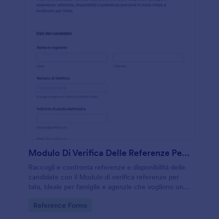
Modulo Di Verifica Delle Referenze Per Babysitter
Raccogli e confronta referenze e disponibilità delle
candidate con il Modulo di verifica referenze per
tata, ideale per famiglie e agenzie che vogliono una
raccolta dati ordinata tramite Jotform.
Go to Category:
Reference Forms