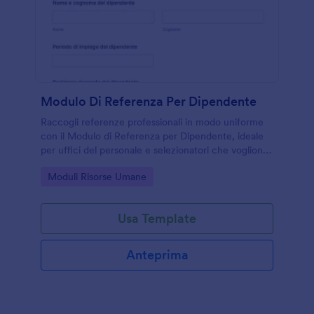
Modulo Di Referenza Per Dipendente
Raccogli referenze professionali in modo uniforme
con il Modulo di Referenza per Dipendente, ideale
per uffici del personale e selezionatori che vogliono
velocizzare la data collection e gestire ogni risposta
Go to Category:
Moduli Risorse Umane
in Jotform.
Usa Template
Anteprima