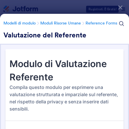
Inizio del dialogo
Registrati. È Gratis!
Modelli di modulo
Moduli Risorse Umane
Reference Forms
Valutazione del Referente
Categorie Template Moduli
Modelli di modulo
Moduli Risorse Umane
Reference Forms
Reference Forms
20 Template