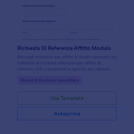
Richiesta Di Referenza Affitto Modulo
Raccogli referenze per affitto in modo coerente con
il Modulo di richiesta referenze per affitto di
Jotform, utile a proprietari e agenzie per valutare
candidati e gestire la raccolta dati online in pochi
Go to Category:
Moduli di Gestione Immobiliare
passaggi.
Usa Template
Anteprima