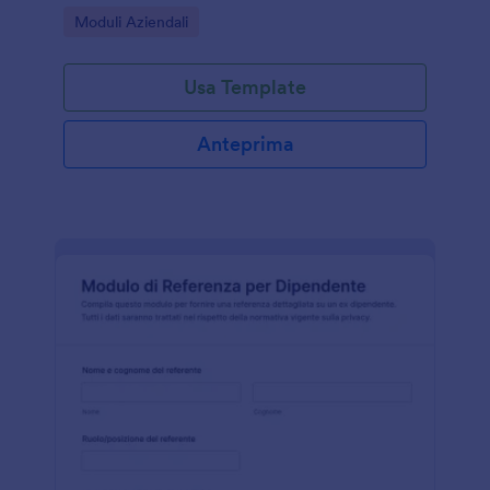
clienti o fornitori e supportare decisioni
Go to Category:
Moduli Aziendali
amministrative e di acquisto.
Usa Template
Anteprima