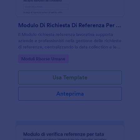
Modulo Di Richiesta Di Referenza Per Dipendenti
Il Modulo richiesta referenza lavorativa supporta
aziende e professionisti nella gestione delle richieste
di referenze, centralizzando la data collection e le
risposte con Jotform per un processo più ordinato e
Go to Category:
Moduli Risorse Umane
coerente.
Usa Template
Anteprima