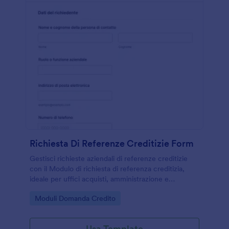
Richiesta Di Referenze Creditizie Form
Gestisci richieste aziendali di referenze creditizie
con il Modulo di richiesta di referenza creditizia,
ideale per uffici acquisti, amministrazione e
consulenti che vogliono velocizzare la raccolta dati
Go to Category:
Moduli Domanda Credito
e tracciare ogni invio del modulo in Jotform.
Usa Template