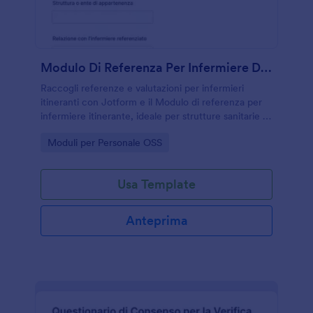
Modulo Di Referenza Per Infermiere Di Viaggio
Raccogli referenze e valutazioni per infermieri
itineranti con Jotform e il Modulo di referenza per
infermiere itinerante, ideale per strutture sanitarie e
agenzie che vogliono standardizzare la raccolta dati
Go to Category:
Moduli per Personale OSS
e ogni invio del modulo.
Usa Template
Anteprima