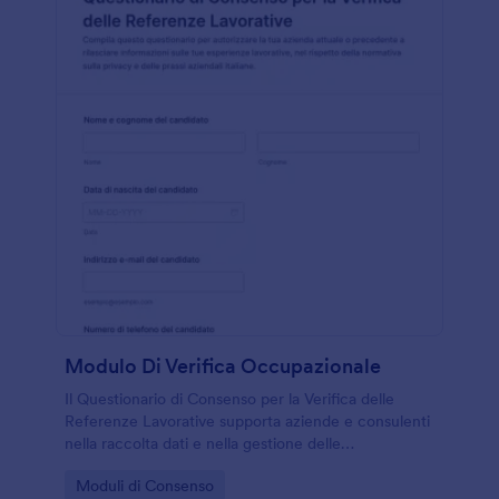
Modulo Di Verifica Occupazionale
Il Questionario di Consenso per la Verifica delle
Referenze Lavorative supporta aziende e consulenti
nella raccolta dati e nella gestione delle
autorizzazioni del candidato per avviare le verifiche
Go to Category:
Moduli di Consenso
in modo ordinato con Jotform.