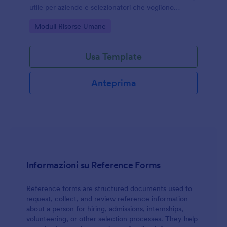
utile per aziende e selezionatori che vogliono
velocizzare la raccolta dati e gestire ogni invio del
Go to Category:
Moduli Risorse Umane
modulo in modo ordinato con Jotform.
Usa Template
Anteprima
Informazioni su Reference Forms
Reference forms are structured documents used to
request, collect, and review reference information
about a person for hiring, admissions, internships,
volunteering, or other selection processes. They help