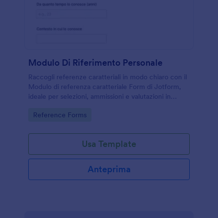
Modulo Di Riferimento Personale
Raccogli referenze caratteriali in modo chiaro con il
Modulo di referenza caratteriale Form di Jotform,
ideale per selezioni, ammissioni e valutazioni in
aziende, scuole e organizzazioni con raccolta dati
Go to Category:
Reference Forms
online.
Usa Template
Anteprima