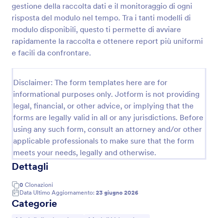
gestione della raccolta dati e il monitoraggio di ogni
Modulo Di Riferimento Bancario
risposta del modulo nel tempo. Tra i tanti modelli di
modulo disponibili, questo ti permette di avviare
Raccogli e gestisci richieste di referenza bancaria da
privati o aziende con il Modulo di Riferimento
rapidamente la raccolta e ottenere report più uniformi
Bancario di Jotform, utile per banche, studi
e facili da confrontare.
professionali e uffici amministrativi che vogliono
Go to Category:
Moduli Banking
velocizzare la raccolta dati online.
Disclaimer: The form templates here are for
informational purposes only. Jotform is not providing
Usa Template
legal, financial, or other advice, or implying that the
forms are legally valid in all or any jurisdictions. Before
Anteprima
using any such form, consult an attorney and/or other
applicable professionals to make sure that the form
meets your needs, legally and otherwise.
Dettagli
0
Clonazioni
Data Ultimo Aggiornamento:
23 giugno 2026
Categorie