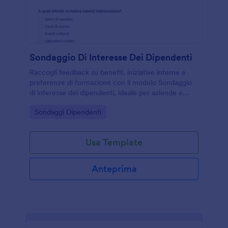
Sondaggio Di Interesse Dei Dipendenti
Raccogli feedback su benefit, iniziative interne e
preferenze di formazione con il modulo Sondaggio
di interesse dei dipendenti, ideale per aziende e
uffici risorse umane che vogliono migliorare
Go to Category:
Sondaggi Dipendenti
comunicazione e benessere sul lavoro.
Usa Template
Anteprima