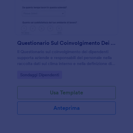
Questionario Sul Coinvolgimento Dei Dipendenti
Il Questionario sul coinvolgimento dei dipendenti
supporta aziende e responsabili del personale nella
raccolta dati sul clima interno e nella definizione di
azioni di miglioramento con Jotform.
Go to Category:
Sondaggi Dipendenti
Usa Template
Anteprima