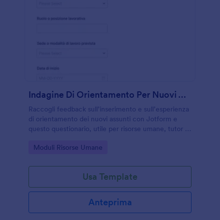
Indagine Di Orientamento Per Nuovi Assunti
Raccogli feedback sull’inserimento e sull’esperienza
di orientamento dei nuovi assunti con Jotform e
questo questionario, utile per risorse umane, tutor e
responsabili di reparto per migliorare la raccolta dati
Go to Category:
Moduli Risorse Umane
interna.
Usa Template
Anteprima