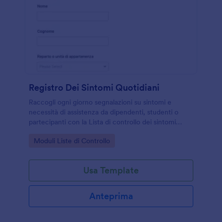
Registro Dei Sintomi Quotidiani
Raccogli ogni giorno segnalazioni su sintomi e
necessità di assistenza da dipendenti, studenti o
partecipanti con la Lista di controllo dei sintomi
quotidiani Form di Jotform, pensata per una raccolta
Go to Category:
Moduli Liste di Controllo
dati rapida e coerente.
Usa Template
Anteprima