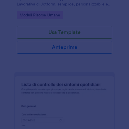
Lavorativa di Jotform, semplice, personalizzabile e
mobile-friendly.
Go to Category:
Moduli Risorse Umane
Usa Template
Anteprima