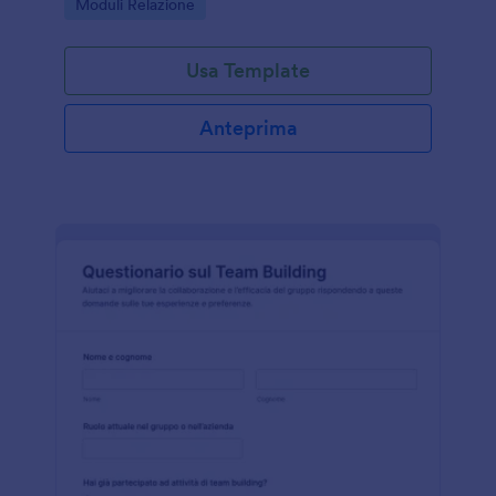
Go to Category:
Moduli Relazione
coerente.
Usa Template
Anteprima