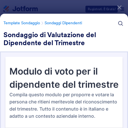
Inizio del dialogo
Registrati. È Gratis!
Template Sondaggio
Sondaggi Dipendenti
Sondaggio di Valutazione del
Dipendente del Trimestre
Categorie Template Moduli
Modelli di modulo
Template Sondaggio
Sondaggi Dipendenti
Modelli di Indagine sui
Dipendenti
34 Template