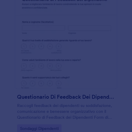
Questionario Di Feedback Dei Dipendenti
Raccogli feedback dei dipendenti su soddisfazione,
comunicazione e benessere organizzativo con il
Questionario di Feedback dei Dipendenti Form di
Jotform, ideale per aziende e responsabili che
Go to Category:
Sondaggi Dipendenti
vogliono migliorare il clima interno.