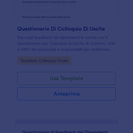
Questionario Di Colloquio Di Uscita
Raccogli feedback dai dipendenti in uscita con il
Questionario per Colloquio di Uscita di Jotform, utile
a uffici del personale e responsabili per analizzare
motivazioni, clima interno e opportunità di
Go to Category:
Template Colloquio Finale
miglioramento.
Usa Template
Anteprima