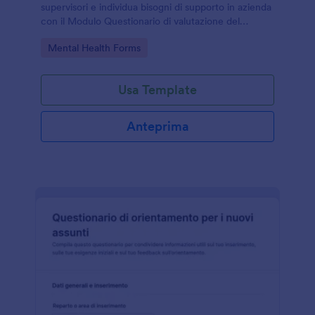
supervisori e individua bisogni di supporto in azienda
con il Modulo Questionario di valutazione del
benessere mentale per supervisori di Jotform.
Go to Category:
Mental Health Forms
Usa Template
Anteprima