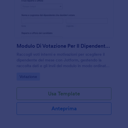
Modulo Di Votazione Per Il Dipendente Del Mese
Raccogli voti interni e motivazioni per scegliere il
dipendente del mese con Jotform, gestendo la
raccolta dati e gli invii del modulo in modo ordinato
per reparti, sedi e team.
Go to Category:
Votazione
Usa Template
Anteprima