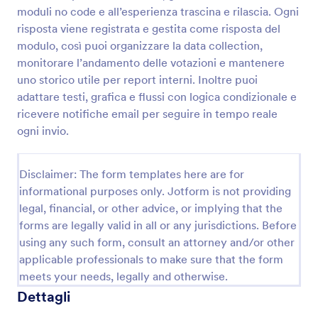
moduli no code e all’esperienza trascina e rilascia. Ogni
risposta viene registrata e gestita come risposta del
Sondaggio Sulla Motivazione Dei Dipendenti
modulo, così puoi organizzare la data collection,
monitorare l’andamento delle votazioni e mantenere
Raccogli feedback dai tuoi dipendenti con il
uno storico utile per report interni. Inoltre puoi
Sondaggio sulla Motivazione dei Dipendenti online.
Analizza le risposte e migliora la produttività e il
adattare testi, grafica e flussi con logica condizionale e
coinvolgimento.
ricevere notifiche email per seguire in tempo reale
Go to Category:
Moduli Risorse Umane
ogni invio.
Usa Template
Disclaimer: The form templates here are for
informational purposes only. Jotform is not providing
Anteprima
legal, financial, or other advice, or implying that the
forms are legally valid in all or any jurisdictions. Before
using any such form, consult an attorney and/or other
applicable professionals to make sure that the form
meets your needs, legally and otherwise.
Dettagli