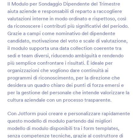
modello di modulo del sondaggio di autovalutazione
Il Modulo per Sondaggio Dipendente del Trimestre
ben progettato ha campi modulo che richiedono
aiuta aziende e responsabili di reparto a raccogliere
informazioni personali e più sezioni di sondaggio
Anteprima
valutazioni interne in modo ordinato e rispettoso, così
sulle diverse qualità di un individuo o di un
dipendente. Questo modello di modulo utilizza
da riconoscere i contributi più significativi del periodo.
anche il widget Barra di avanzamento per tenere
Grazie a campi come nominativo del dipendente
traccia dei progressi dell'utente che compila il
candidato, motivazione del voto e scale di valutazione,
sondaggio. Questo aiuterà l'utente perché sa se il
il modulo supporta una data collection coerente tra
sondaggio sta per terminare. Questo modello di
sedi e team diversi, riducendo ambiguità e rendendo
modulo di indagine utilizza il campo della casella di
controllo, lo strumento di valutazione della scala e la
più semplice confrontare i risultati. È ideale per
tabella di input per raccogliere i dati. Puoi cambiare
organizzazioni che vogliono dare continuità ai
il logo e il tema del colore utilizzando Survey Maker.
programmi di riconoscimento, per la direzione che
desidera un quadro chiaro dei punti di forza emersi e
per la gestione del personale che intende valorizzare la
cultura aziendale con un processo trasparente.
Con Jotform puoi creare e personalizzare rapidamente
questo modello di modulo partendo dai migliori
modello di modulo disponibili tra i form templates,
senza competenze tecniche, grazie al costruttore di