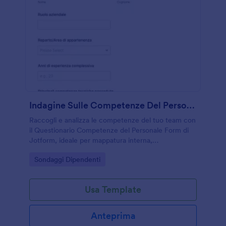
Indagine Sulle Competenze Del Personale Survey
Raccogli e analizza le competenze del tuo team con
il Questionario Competenze del Personale Form di
Jotform, ideale per mappatura interna,
pianificazione della formazione e valutazioni
Go to Category:
Sondaggi Dipendenti
periodiche in aziende e organizzazioni.
Usa Template
Anteprima