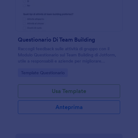
Questionario Di Team Building
Raccogli feedback sulle attività di gruppo con il
Modulo Questionario sul Team Building di Jotform,
utile a responsabili e aziende per migliorare
collaborazione, coinvolgimento e obiettivi del team
Go to Category:
Template Questionario
tramite raccolta dati online.
Usa Template
Anteprima