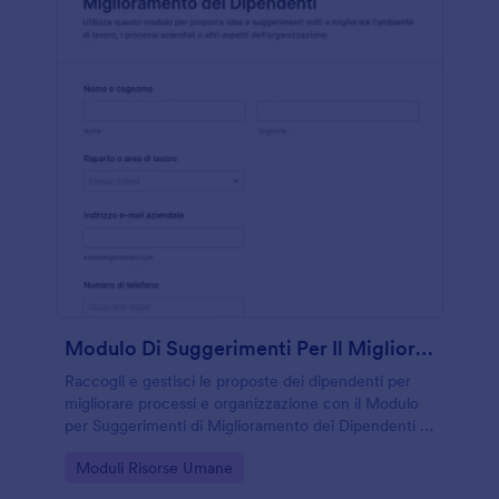
Modulo Di Suggerimenti Per Il Miglioramento Dei Dipendenti
Raccogli e gestisci le proposte dei dipendenti per
migliorare processi e organizzazione con il Modulo
per Suggerimenti di Miglioramento dei Dipendenti di
Jotform, ideale per ufficio del personale,
Go to Category:
Moduli Risorse Umane
responsabili e direzione.