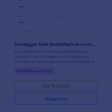
Sondaggio Sulla Soddisfazione Lavorativa
Raccogli facilmente dati sulla soddisfazione dei
dipendenti con il Sondaggio sulla Soddisfazione
Lavorativa di Jotform, semplice, personalizzabile e
mobile-friendly.
Go to Category:
Moduli Risorse Umane
Usa Template
Anteprima