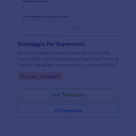
Sondaggio Per Supervisori
Raccogli feedback coerenti sulle prestazioni dei
responsabili con il Sondaggio per Supervisori Form di
Jotform, ideale per risorse umane e responsabili di
reparto che vogliono migliorare leadership e
Go to Category:
Template Sondaggio
gestione del team.
Usa Template
Anteprima