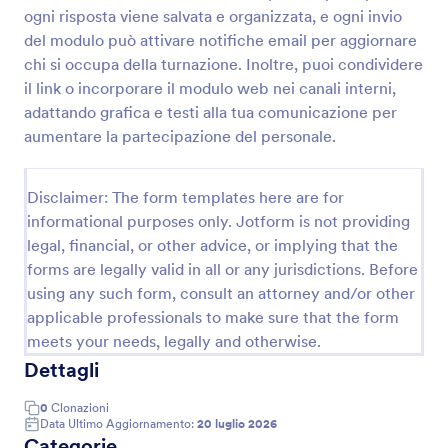
ogni risposta viene salvata e organizzata, e ogni invio
del modulo può attivare notifiche email per aggiornare
Sondaggio Sulla Motivazione Dei Dipendenti
chi si occupa della turnazione. Inoltre, puoi condividere
il link o incorporare il modulo web nei canali interni,
Raccogli feedback dai tuoi dipendenti con il
adattando grafica e testi alla tua comunicazione per
Sondaggio sulla Motivazione dei Dipendenti online.
Analizza le risposte e migliora la produttività e il
aumentare la partecipazione del personale.
coinvolgimento.
Go to Category:
Moduli Risorse Umane
Disclaimer: The form templates here are for
informational purposes only. Jotform is not providing
Usa Template
legal, financial, or other advice, or implying that the
forms are legally valid in all or any jurisdictions. Before
Anteprima
using any such form, consult an attorney and/or other
applicable professionals to make sure that the form
meets your needs, legally and otherwise.
Dettagli
0
Clonazioni
Data Ultimo Aggiornamento:
20 luglio 2026
Categorie