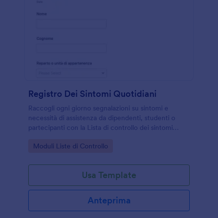
Registro Dei Sintomi Quotidiani
Raccogli ogni giorno segnalazioni su sintomi e
necessità di assistenza da dipendenti, studenti o
partecipanti con la Lista di controllo dei sintomi
quotidiani Form di Jotform, pensata per una raccolta
Go to Category:
Moduli Liste di Controllo
dati rapida e coerente.
Usa Template
Anteprima