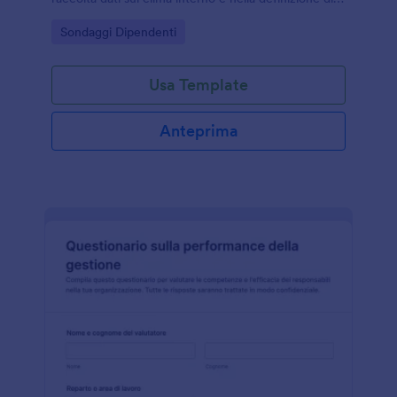
azioni di miglioramento con Jotform.
Go to Category:
Sondaggi Dipendenti
Usa Template
Anteprima