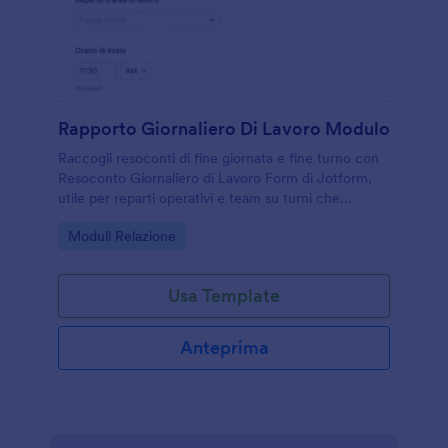
Rapporto Giornaliero Di Lavoro Modulo
Raccogli resoconti di fine giornata e fine turno con
Resoconto Giornaliero di Lavoro Form di Jotform,
utile per reparti operativi e team su turni che
vogliono tracciare attività, risultati e criticità in modo
Go to Category:
Moduli Relazione
coerente.
Usa Template
Anteprima