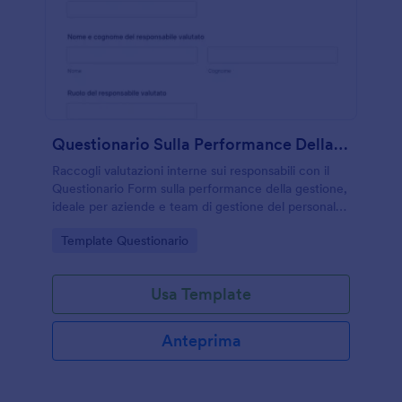
Questionario Sulla Performance Della Gestione
Raccogli valutazioni interne sui responsabili con il
Questionario Form sulla performance della gestione,
ideale per aziende e team di gestione del personale
che vogliono monitorare comunicazione, leadership
Go to Category:
Template Questionario
e aree di miglioramento.
Usa Template
Anteprima