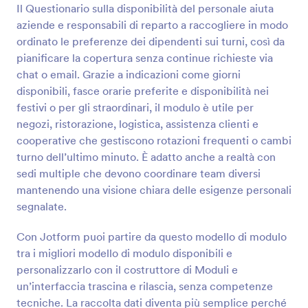
modello di modulo del sondaggio di autovalutazione
Il Questionario sulla disponibilità del personale aiuta
ben progettato ha campi modulo che richiedono
aziende e responsabili di reparto a raccogliere in modo
informazioni personali e più sezioni di sondaggio
Anteprima
ordinato le preferenze dei dipendenti sui turni, così da
sulle diverse qualità di un individuo o di un
dipendente. Questo modello di modulo utilizza
pianificare la copertura senza continue richieste via
anche il widget Barra di avanzamento per tenere
chat o email. Grazie a indicazioni come giorni
traccia dei progressi dell'utente che compila il
disponibili, fasce orarie preferite e disponibilità nei
sondaggio. Questo aiuterà l'utente perché sa se il
festivi o per gli straordinari, il modulo è utile per
sondaggio sta per terminare. Questo modello di
negozi, ristorazione, logistica, assistenza clienti e
modulo di indagine utilizza il campo della casella di
controllo, lo strumento di valutazione della scala e la
cooperative che gestiscono rotazioni frequenti o cambi
tabella di input per raccogliere i dati. Puoi cambiare
turno dell’ultimo minuto. È adatto anche a realtà con
il logo e il tema del colore utilizzando Survey Maker.
sedi multiple che devono coordinare team diversi
mantenendo una visione chiara delle esigenze personali
segnalate.
Con Jotform puoi partire da questo modello di modulo
tra i migliori modello di modulo disponibili e
personalizzarlo con il costruttore di Moduli e
un’interfaccia trascina e rilascia, senza competenze
tecniche. La raccolta dati diventa più semplice perché