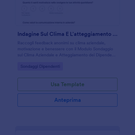
Indagine Sul Clima E L’atteggiamento Dei Dipendenti Survey
Raccogli feedback anonimi su clima aziendale,
motivazione e benessere con il Modulo Sondaggio
sul Clima Aziendale e Atteggiamento dei Dipendenti
di Jotform, ideale per aziende e responsabili del
Go to Category:
Sondaggi Dipendenti
personale che vogliono migliorare l’esperienza di
lavoro.
Usa Template
Anteprima