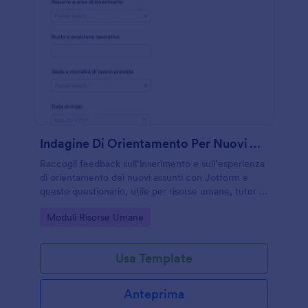
Indagine Di Orientamento Per Nuovi Assunti
Raccogli feedback sull’inserimento e sull’esperienza
di orientamento dei nuovi assunti con Jotform e
questo questionario, utile per risorse umane, tutor e
responsabili di reparto per migliorare la raccolta dati
Go to Category:
Moduli Risorse Umane
interna.
Usa Template
Anteprima