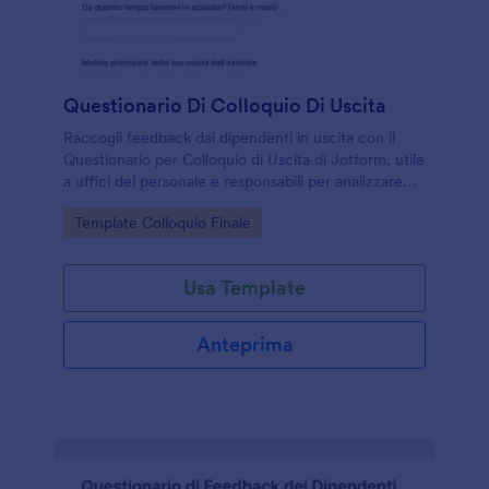
Questionario Di Colloquio Di Uscita
Raccogli feedback dai dipendenti in uscita con il
Questionario per Colloquio di Uscita di Jotform, utile
a uffici del personale e responsabili per analizzare
motivazioni, clima interno e opportunità di
Go to Category:
Template Colloquio Finale
miglioramento.
Usa Template
Anteprima