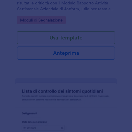
risultati e criticità con il Modulo Rapporto Attività
Settimanale Aziendale di Jotform, utile per team e
responsabili che vogliono migliorare la raccolta dati e
Go to Category:
Moduli di Segnalazione
l’allineamento interno.
Usa Template
Anteprima