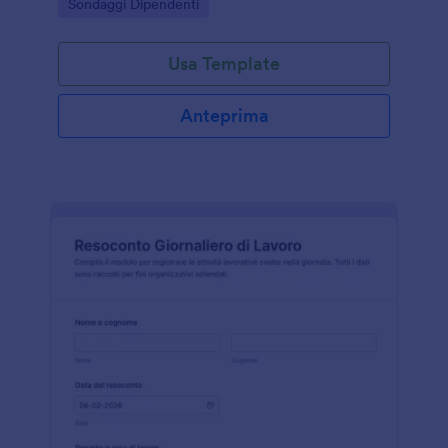
Go to Category:
Sondaggi Dipendenti
comunicazione e benessere sul lavoro.
Usa Template
Anteprima