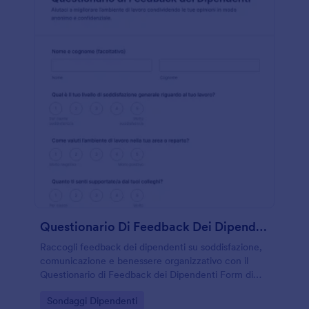
Questionario Di Feedback Dei Dipendenti
Raccogli feedback dei dipendenti su soddisfazione,
comunicazione e benessere organizzativo con il
Questionario di Feedback dei Dipendenti Form di
Jotform, ideale per aziende e responsabili che
Go to Category:
Sondaggi Dipendenti
vogliono migliorare il clima interno.