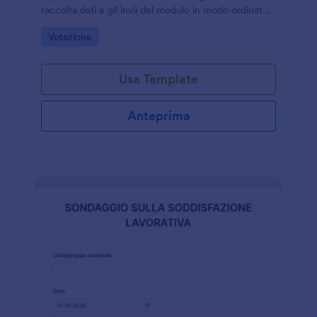
raccolta dati e gli invii del modulo in modo ordinato
per reparti, sedi e team.
Go to Category:
Votazione
Usa Template
Anteprima