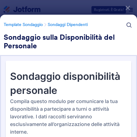
Inizio del dialogo
Registrati. È Gratis!
Template Sondaggio
Sondaggi Dipendenti
Sondaggio sulla Disponibilità del
Personale
Categorie Template Moduli
Modelli di modulo
Template Sondaggio
Sondaggi Dipendenti
Modelli di Indagine sui
Dipendenti
36 Template