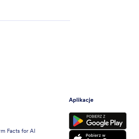
a
Aplikacje
rm Facts for AI