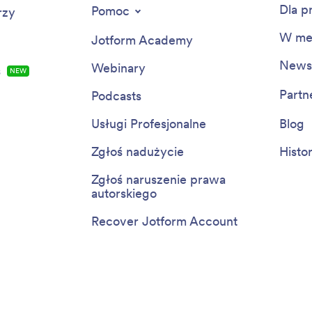
Dla p
Pomoc
rzy
W me
Jotform Academy
Newsl
Webinary
s
NEW
Partn
Podcasts
Usługi Profesjonalne
Blog
Zgłoś nadużycie
Histo
Zgłoś naruszenie prawa
autorskiego
Recover Jotform Account