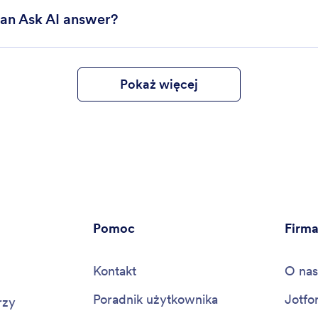
can Ask AI answer?
Pokaż więcej
Pomoc
Firm
Kontakt
O nas
Poradnik użytkownika
Jotfo
rzy