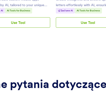
y AI, tailored to your unique
letters effortlessly with AI, ensur
professional tone.
 AI
AI Tools for Business
Zasilane AI
AI Tools for Business
Use Tool
Use Tool
AI
AI
App
Apology
Builder
Letter
Generator
 pytania dotyczące