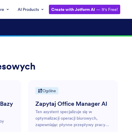
ore
AI Products
Create with Jotform AI
— It's Free!
nesowych
Ogólne
 Bazy
Zapytaj Office Manager AI
Ten asystent specjalizuje się w
optymalizacji operacji biurowych,
aby
zapewniając płynne przepływy pracy
administracyjnej i zwiększając ogólną