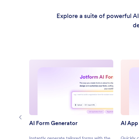
Explore a suite of powerful A
de
AI Form Generator
AI App
Instantly generate tailored forms with the
Quickly 