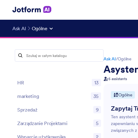
Ask AI
Ogólne
Ask AI
/
Ogólne
Asyste
5 assistants
HR
13
Ogólne
marketing
35
Zapytaj T
Sprzedaż
9
Ten asystent s
Zarządzanie Projektami
5
zapewnianiu w
związanych z 
Wsparcie użytkownika
2
edukacji, po