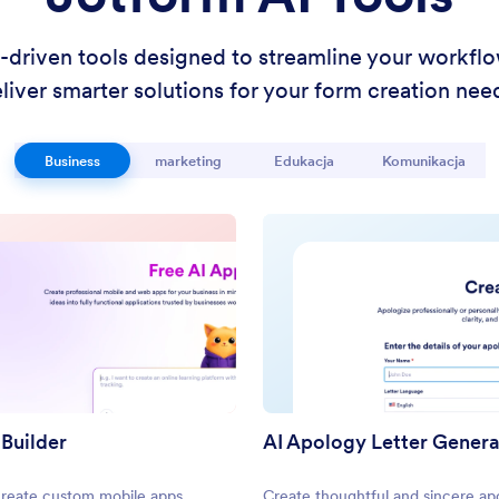
I-driven tools designed to streamline your workfl
liver smarter solutions for your form creation nee
Business
marketing
Edukacja
Komunikacja
 Builder
AI Apology Letter Gener
create custom mobile apps
Create thoughtful and sincere ap