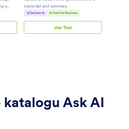
ing a
transcript and summary.
Zasilane AI
AI Tools for Business
Use Tool
AI
Audio
Summarizer
 katalogu Ask AI