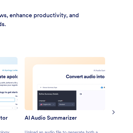
ows, enhance productivity, and
ds.
ator
AI Audio Summarizer
ology
Upload an audio file to generate both a