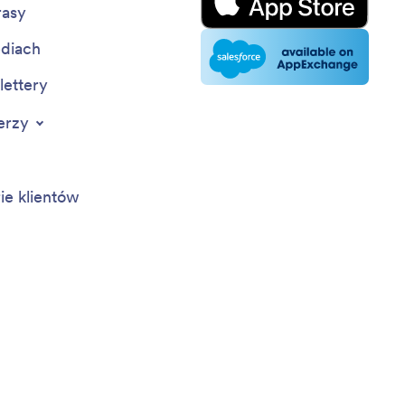
rasy
diach
ettery
erzy
rie klientów