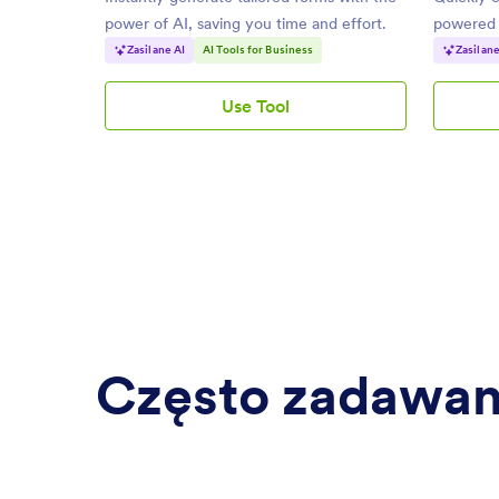
power of AI, saving you time and effort.
powered b
needs.
Zasilane AI
AI Tools for Business
Zasilane
Use Tool
AI
Form
Generator
Często zadawane