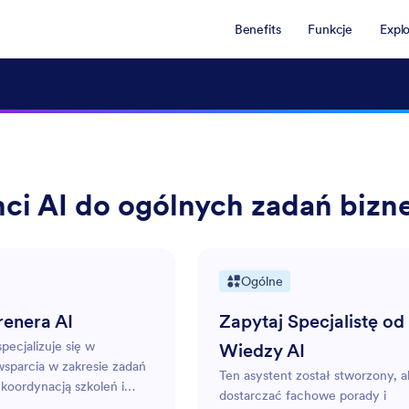
Benefits
Funkcje
Expl
nci AI do ogólnych zadań biz
Ogólne
renera AI
Zapytaj Specjalistę od
pecjalizuje się w
Wiedzy AI
sparcia w zakresie zadań
Ten asystent został stworzony, 
koordynacją szkoleń i
dostarczać fachowe porady i
magając użytkownikom