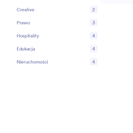
organizacja p
Creative
2
Może pomóc w
ocenach ryzyk
Prawo
3
weryfikacjac
mogą również
Hospitality
4
ustrukturyzo
i list kontrol
Edukacja
4
usprawniać za
zgodnością. R
Nieruchomości
4
podejście do
regulacyjnych
praktycznych
cele zgodnośc